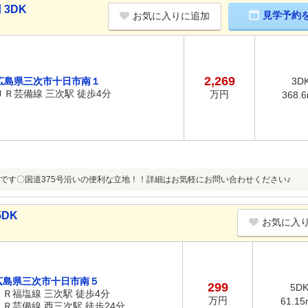
 3DK
見学予約
お気に入りに追加
2,269
広島県三次市十日市南１
3D
ＪＲ芸備線 三次駅 徒歩4分
万円
368.
です〇国道375号沿いの便利な立地！！詳細はお気軽にお問い合わせください♪
DK
お気に入
広島県三次市十日市南５
299
5D
ＪＲ福塩線 三次駅 徒歩4分
万円
61.15
ＪＲ芸備線 西三次駅 徒歩24分