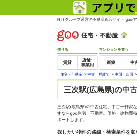
NTTグループ運営の不動産総合サイト goo
借りる
マンションを買う
店舗･
賃貸
新築
中
事業用
住宅・不動産
>
中古一戸建て
>
中国・四国
三次駅(広島県)の中
三次駅(広島県)の中古住宅、中古一軒
すならgoo住宅・不動産。価格・建物面
ポートします。
探したい物件の路線・検索条件を変