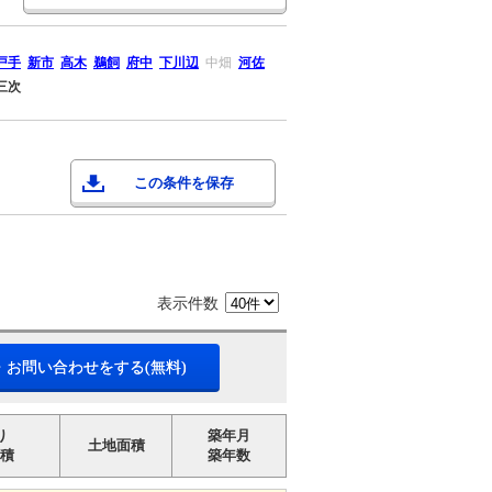
戸手
新市
高木
鵜飼
府中
下川辺
中畑
河佐
三次
この条件を保存
表示件数
・お問い合わせをする(無料)
り
築年月
土地面積
積
築年数