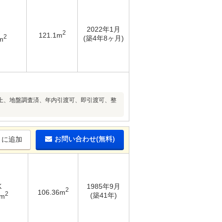
2022年1月
2
121.1m
2
(築4年8ヶ月)
m
上、地盤調査済、年内引渡可、即引渡可、整
お問い合わせ(無料)
りに追加
K
1985年9月
2
106.36m
2
(築41年)
3m