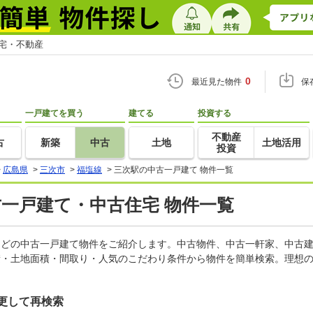
住宅・不動産
0
最近見た物件
保
一戸建てを買う
建てる
投資する
不動産
古
新築
中古
土地
土地活用
投資
>
広島県
>
三次市
>
福塩線
>
三次駅の中古一戸建て 物件一覧
古一戸建て・中古住宅 物件一覧
家などの中古一戸建て物件をご紹介します。中古物件、中古一軒家、中古
積・土地面積・間取り・人気のこだわり条件から物件を簡単検索。理想の
更して再検索