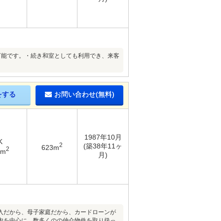
可能です。・続き和室としても利用でき、来客
をする
お問い合わせ(無料)
1987年10月
K
2
(築38年11ヶ
623m
2
1m
月)
入だから、母子家庭だから、カードローンが
を中心に、数多くのの仲介物件を取り扱っ