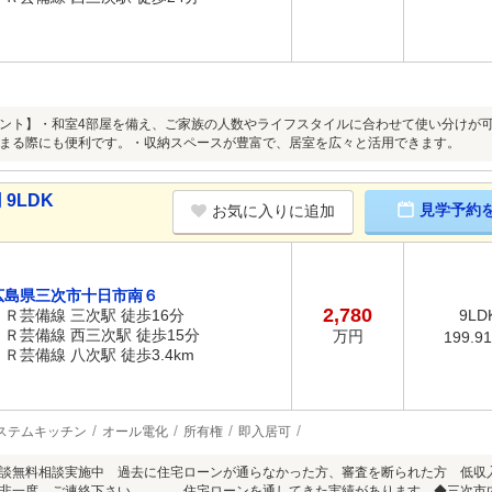
ント】・和室4部屋を備え、ご家族の人数やライフスタイルに合わせて使い分けが
まる際にも便利です。・収納スペースが豊富で、居室を広々と活用できます。
9LDK
見学予約
お気に入りに追加
広島県三次市十日市南６
2,780
ＪＲ芸備線 三次駅 徒歩16分
9LD
ＪＲ芸備線 西三次駅 徒歩15分
万円
199.9
ＪＲ芸備線 八次駅 徒歩3.4km
ステムキッチン
オール電化
所有権
即入居可
談無料相談実施中 過去に住宅ローンが通らなかった方、審査を断られた方 低収
是非一度、ご連絡下さい。 住宅ローンを通してきた実績があります。◆三次市内