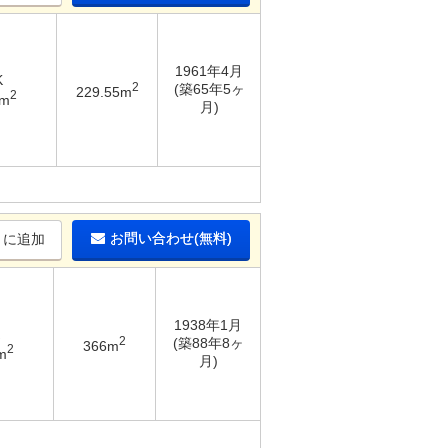
1961年4月
K
2
(築65年5ヶ
229.55m
2
1m
月)
お問い合わせ(無料)
りに追加
1938年1月
2
(築88年8ヶ
366m
2
m
月)