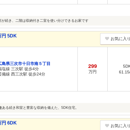
室が続き、二階は収納付き二室を使い分けできるお家です
円 5DK
お気に入
広島県三次市十日市南５丁目
299
5D
福塩線 三次駅 徒歩4分
万円
61.1
芸備線 西三次駅 徒歩24分
趣ある続き和室と豊富な収納を備えた、5DK住宅。
円 6DK
お気に入