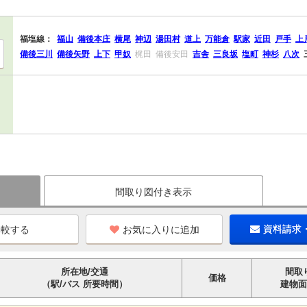
福塩線：
福山
備後本庄
横尾
神辺
湯田村
道上
万能倉
駅家
近田
戸手
上
備後三川
備後矢野
上下
甲奴
梶田
備後安田
吉舎
三良坂
塩町
神杉
八次
間取り図付き表示
お気に入りに追加
資料請求
所在地/交通
間取
価格
（駅/バス 所要時間）
建物面