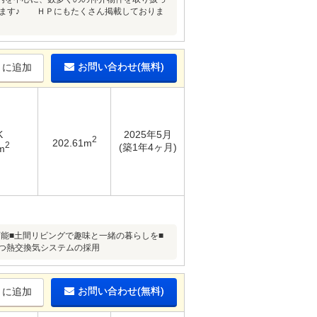
きます♪ ＨＰにもたくさん掲載しておりま
お問い合わせ(無料)
りに追加
K
2025年5月
2
202.61m
2
(築1年4ヶ月)
m
可能■土間リビングで趣味と一緒の暮らしを■
保つ熱交換気システムの採用
お問い合わせ(無料)
りに追加