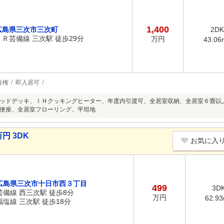
1,400
広島県三次市三次町
2DK
ＪＲ芸備線 三次駅 徒歩29分
万円
43.06
有権
即入居可
ッドデッキ、ＩＨクッキングヒーター、年度内引渡可、全居室収納、全居室６畳以
便座、全居室フローリング、平坦地
円 3DK
お気に入
広島県三次市十日市西３丁目
499
3D
芸備線 西三次駅 徒歩8分
万円
62.9
福塩線 三次駅 徒歩18分