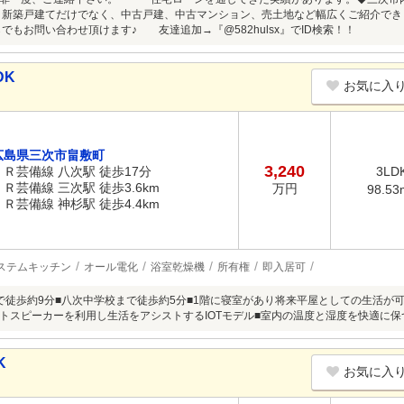
新築戸建てだけでなく、中古戸建、中古マンション、売土地など幅広くご紹介で
らでもお問い合わせ頂けます♪ 友達追加→『@582hulsx』でID検索！！
DK
お気に入
広島県三次市畠敷町
3,240
ＪＲ芸備線 八次駅 徒歩17分
3LD
ＪＲ芸備線 三次駅 徒歩3.6km
万円
98.53
ＪＲ芸備線 神杉駅 徒歩4.4km
ステムキッチン
オール電化
浴室乾燥機
所有権
即入居可
で徒歩約9分■八次中学校まで徒歩約5分■1階に寝室があり将来平屋としての生活が
トスピーカーを利用し生活をアシストするIOTモデル■室内の温度と湿度を快適に
K
お気に入