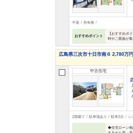
平屋
所有権
【おすすめポイ
おすすめポイント
時やご親族が集
広島県三次市十日市南６ 2,780万円 
中古住宅
2階建て
駐車場あり
駐車3台
シ
◆住宅ローン相
あるから等 