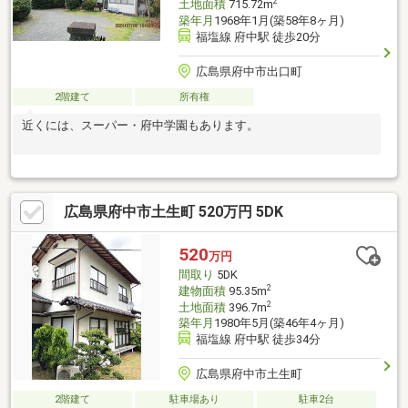
2
土地面積
715.72m
築年月
1968年1月(築58年8ヶ月)
福塩線 府中駅 徒歩20分
広島県府中市出口町
2階建て
所有権
近くには、スーパー・府中学園もあります。
広島県府中市土生町 520万円 5DK
520
万円
間取り
5DK
2
建物面積
95.35m
2
土地面積
396.7m
築年月
1980年5月(築46年4ヶ月)
福塩線 府中駅 徒歩34分
広島県府中市土生町
2階建て
駐車場あり
駐車2台