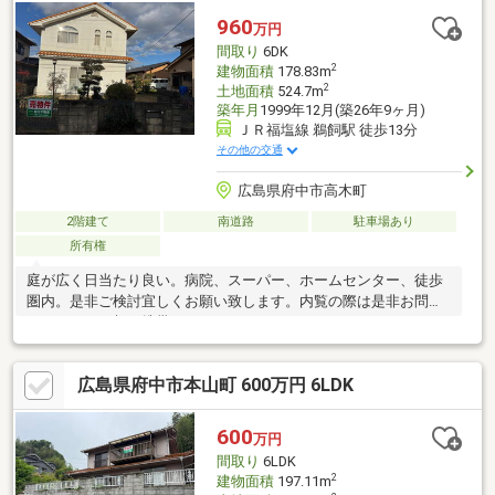
外壁・屋根塗装も完了 ・建物は約30坪の3LDKでWICや浴室乾燥
960
万円
機を完備 ・車の出し入れもスムーズな並列駐車3台分確保 ・耐
間取り
6DK
震補強工事済みで安心
2
建物面積
178.83m
2
土地面積
524.7m
築年月
1999年12月(築26年9ヶ月)
ＪＲ福塩線 鵜飼駅 徒歩13分
その他の交通
広島県府中市高木町
2階建て
南道路
駐車場あり
所有権
庭が広く日当たり良い。病院、スーパー、ホームセンター、徒歩
圏内。是非ご検討宜しくお願い致します。内覧の際は是非お問合
せください。朝日携帯：090-31741-6395
広島県府中市本山町 600万円 6LDK
600
万円
間取り
6LDK
2
建物面積
197.11m