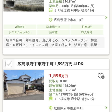
2
土地面積
316.84m
築年月
1988年1月(築38年8ヶ月)
ＪＲ福塩線 府中駅 徒歩19分
広島県府中市本山町
2階建て
駐車場あり
駐車2台
システムキッチン
所有権
即入居可
駐車２台可、即引渡可、山が見える、システムキッチン、和室、
庭１０坪以上、トイレ２ヶ所、浴室１坪以上、浴室に窓、眺望良
好、全居室６畳以上、テラス
広島県府中市府中町 1,598万円 4LDK
1,598
万円
間取り
4LDK
2
建物面積
128.06m
2
土地面積
356.78m
築年月
1970年3月(築56年6ヶ月)
ＪＲ福塩線 府中駅 徒歩22分
広島県府中市府中町