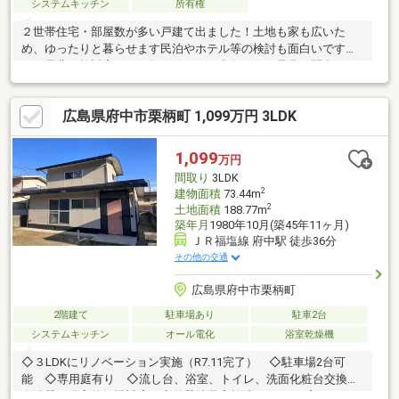
システムキッチン
所有権
２世帯住宅・部屋数が多い戸建て出ました！土地も家も広いた
め、ゆったりと暮らせます民泊やホテル等の検討も面白いです
ね！是非ご検討宜しくお願い致します内覧の際は是非お問合せ下
さい。小山携帯：０８０－４６９７－０２９３
広島県府中市栗柄町 1,099万円 3LDK
1,099
万円
間取り
3LDK
2
建物面積
73.44m
2
土地面積
188.77m
築年月
1980年10月(築45年11ヶ月)
ＪＲ福塩線 府中駅 徒歩36分
その他の交通
広島県府中市栗柄町
2階建て
駐車場あり
駐車2台
システムキッチン
オール電化
浴室乾燥機
◇３LDKにリノベーション実施（R7.11完了） ◇駐車場2台可
能 ◇専用庭有り ◇流し台、浴室、トイレ、洗面化粧台交換、
食洗器・浴室乾燥機対応 ◇外壁塗装実施済み（R7.11完了）