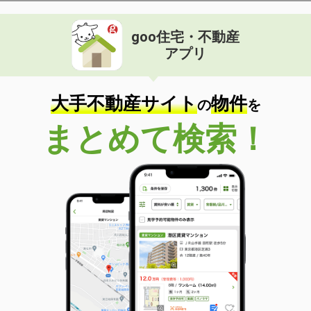
goo住宅・不動産
アプリ
大手不動産サイト
物件
の
を
まとめて検索！