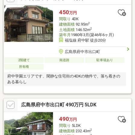
450
万円
間取り
4DK
2
建物面積
92.95m
2
土地面積
146.52m
築年月
1980年3月(築46年6ヶ月)
福塩線 府中駅 徒歩20分
広島県府中市出口町
2階建て
南道路
駐車場あり
所有権
府中学園エリアです、閑静な住宅街の4DKの物件で、落ち着きの
ある暮らし
広島県府中市出口町 490万円 5LDK
490
万円
間取り
5LDK
2
建物面積
232.43m