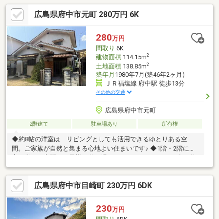
広島県府中市元町 280万円 6K
280
万円
間取り
6K
2
建物面積
114.15m
2
土地面積
138.85m
築年月
1980年7月(築46年2ヶ月)
ＪＲ福塩線 府中駅 徒歩13分
その他の交通
広島県府中市元町
2階建て
駐車場あり
所有権
◆約8帖の洋室は リビングとしても活用できるゆとりある空
間。ご家族が自然と集まる心地よい住まいです♪ ◆1階・2階に和
室を備え、客間やお子様の遊び場、くつろぎスペースなど多目的
に活用できます♪◆バルコニー付きで お洗濯やお布団干しにも
便利です♪ ◆静かで落ち着いた住環境！ゆったりとした暮らしを
広島県府中市目崎町 230万円 6DK
叶える府中市元町の邸宅です(^^)
230
万円