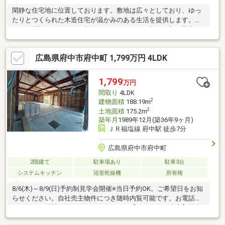
閑静な住宅地に位置しております。敷地は広々としており、ゆっ
たりとつくられた木造住宅が温かみのある生活を提供します。
6DKの間取りは多目的に利用できるスペースが必要な方に最適で
す。前面道路から階段をのぼると、お庭もあり、プライベート空
間を感じれます。また、周辺環境は落ち着いており、静かな生活
広島県府中市府中町 1,799万円 4LDK
を求める方に理想的です。この温かみのある木造住宅で、心地よ
い暮らしを始めてみませんか？ぜひ一度、ご見学いただき、その
魅力を直接お確かめください。備考：建物面積につきまして、増
1,799
万円
築未登記有り。増築部面積42.88㎡、延床面積121.74㎡（課税明細
間取り
4LDK
書参照）
2
建物面積
188.19m
2
土地面積
175.2m
築年月
1989年12月(築36年9ヶ月)
ＪＲ福塩線 府中駅 徒歩7分
広島県府中市府中町
2階建て
駐車場あり
駐車3台
システムキッチン
浴室乾燥機
所有権
8/6(木)～8/9(日)予約制見学会開催※当日予約OK。ご希望日をお知
らせください。自社売主物件につき随時内覧可能です。お電話か
メールでご希望日をお知らせください。【リフォーム内容】駐車
場拡張、外壁塗装システムキッチン交換、ユニットバス交換、ト