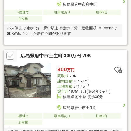
広島県府中市府中町
2階建て
駐車場あり
駐車2台
所有権
バス停まで徒歩1分 府中駅まで徒歩11分 建物面積181.66m2で
8DKの広々とした居住空間があります
広島県府中市土生町 300万円 7DK
300
万円
間取り
7DK
2
建物面積
164.91m
2
土地面積
241.45m
築年月
1975年3月(築51年6ヶ月)
福塩線 府中駅 徒歩30分
広島県府中市土生町
2階建て
駐車場あり
駐車2台
所有権