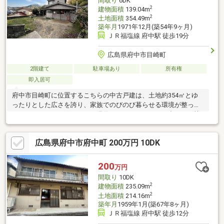
間取り
6DK
2
建物面積
139.04m
2
土地面積
354.49m
築年月
1971年12月(築54年9ヶ月)
ＪＲ福塩線 府中駅 徒歩19分
広島県府中市目崎町
2階建て
駐車場あり
所有権
即入居可
府中市目崎町に位置するこちらの中古戸建は、土地約354㎡とゆ
ったりとした広さを誇り、家族でのびのび暮らせる環境が整って
います。リフォームによって現代のライフスタイルに合わせた快
適な住まいへと生まれ変わるポテンシャルを秘めています。親戚
や友人を招いての集まりや、お子様の成長に合わせた柔軟な使い
広島県府中市府中町 200万円 10DK
方も可能です。周囲は自然に囲まれ、山が近く四季折々の景色を
楽しめる落ち着いた住環境で、日々の暮らしに安らぎを与えてく
れます。駐車スペースもあり、庭スペースも広く家庭菜園やガー
200
万円
デニングにも適しており、自然と触れ合いながら暮らすことがで
間取り
10DK
きます。静かで穏やかな暮らしを求める方にぴったりの一邸で
2
建物面積
235.09m
す。
2
土地面積
214.16m
築年月
1959年1月(築67年8ヶ月)
ＪＲ福塩線 府中駅 徒歩12分