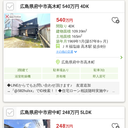
イレ交換、洗面化粧台交換、間取変更、玄関扉交換、床材上張、
広島県府中市高木町 540万円 4DK
シューズボックス交換、クロス張替え【おすすめポイント】・本
物件は条件により住宅ローン減税が適用されます。・シロアリ防
除工事施工後5年間保証【周辺施設】・府中市立府中学園小学校
540
万円
70ｍ（徒歩1分）・府中市立府中学園中学校70ｍ（徒歩1分/自転
間取り
4DK
車1分）・
2
建物面積
109.39m
2
土地面積
165m
築年月
1969年1月(築57年8ヶ月)
ＪＲ福塩線 高木駅 徒歩8分
その他の交通
広島県府中市高木町
2階建て
駐車場あり
駐車3台
浴室乾燥機
所有権
即入居可
◆LINEからでもお問い合わせ頂けます♪ 友達追加
→『@582hulsx』でID検索！！◆住宅ローン相談随時実施中♪
借入がある方、自営業の方、勤務年数１年未満の方、各種ローン
残債を 住宅ローンにおまとめして月々の支払いを少なくできま
す。 当社提携の銀行でお借入れで低金利にて住宅ローンを借り
広島県府中市府中町 248万円 5LDK
入れできます。 ◆府中市内を中心に、数多くのの仲介物件を取
り扱っております。 新築戸建てだけでなく、中古戸建、中古マ
ンション、売土地など幅広くご紹介できます♪一部ＨＰにも掲載し
248
万円