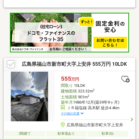
ードローンがあるから等 是非一度、ご連絡下さい。 住宅
ローンを通してきた実績があります。◆府中市内を中心に、数多
くのの仲介物件を取り扱っております。 新築戸建てだけでな
く、中古戸建、中古マンション、売土地など幅広くご紹介できま
す♪ ＨＰにもたくさん掲載しております。◆LINEからでもお
問い合わせ頂けます♪ 友達追加→『@582hulsx』でID検索！！
広島県福山市新市町大字上安井 555万円 10LDK
555
万円
間取り
10LDK
2
建物面積
325.32m
2
土地面積
901m
築年月
1986年12月(築39年9ヶ月)
ＪＲ福塩線 高木駅 徒歩4.4km
その他の交通
広島県福山市新市町大字上安井
2階建て
駐車場あり
駐車3台