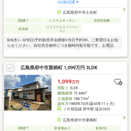
その他の交通
広島県府中市土生町
2階建て
システムキッチン
浴室乾燥機
リフォームリノベーシ
所有権
ョン
8/6(木)～8/9(日)予約制見学会開催※当日予約OK。ご希望日をお知
らせください。自社売主物件につき随時内覧可能です。お電話か
メールでご希望日をお知らせください。【おすすめポイント】・
本物件は条件により住宅ローン減税が適用されます。・雨漏り、
構造上主要な部分の欠陥や・腐食、給排水管の故障や漏水につい
広島県府中市栗柄町 1,099万円 3LDK
てお引渡しより２年間保証。・シロアリ防除工事施工後5年間保
証。・お客様に合わせたローンの組み方や金融機関をご提案。
【周辺施設】・南小学校まで約950ｍ（徒歩約11分）・第一中学
1,099
万円
校まで約800ｍ（徒歩約10分）・ハローズ府中店様まで約2000ｍ
間取り
3LDK
（徒歩
2
建物面積
73.44m
2
土地面積
188.77m
築年月
1980年10月(築45年11ヶ月)
ＪＲ福塩線 府中駅 徒歩36分
広島県府中市栗柄町
2階建て
駐車場あり
駐車2台