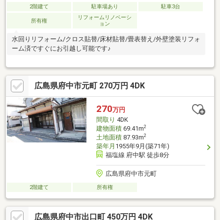
2階建て
駐車場あり
駐車3台
リフォームリノベーシ
所有権
ョン
水回りリフォーム/クロス貼替/床材貼替/畳表替え/外壁塗装リフォ
ーム済ですぐにお引越し可能です♪
広島県府中市元町 270万円 4DK
270
万円
間取り
4DK
2
建物面積
69.41m
2
土地面積
87.93m
築年月
1955年9月(築71年)
福塩線 府中駅 徒歩8分
広島県府中市元町
2階建て
所有権
広島県府中市出口町 450万円 4DK