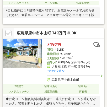
システムキッチン
オール電化
浴室乾燥機
※自社物件につき随時内覧可能です。お電話かメールでお知らせ
ください。☆駐車スペース ２台☆オール電化/エコキュート設置
☆照明器具付き【リフォーム内容】〇水回り全て新品交換 〇ク
ロス、フローリング貼り換え 〇外壁塗装 〇屋根塗装
広島県府中市本山町 749万円 3LDK
749
万円
間取り
3LDK
2
建物面積
99.36m
2
土地面積
170.52m
築年月
1980年6月(築46年3ヶ月)
ＪＲ福塩線 府中駅 徒歩37分
その他の交通
広島県府中市本山町
2階建て
駐車場あり
駐車2台
システムキッチン
浴室乾燥機
所有権
◆住宅ローン相談無料相談実施中 過去に住宅ローンが通らなか
った方、審査を断られた方 低収入だから、母子家庭だから、カ