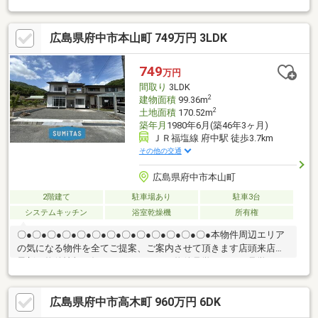
◇積水ハウス建築の一戸建 ◇内外装リフォーム、オール電化、
システムキッチン、駐車２台可、東南向き、土地50坪以上、浴室
広島県府中市本山町 749万円 3LDK
乾燥機、陽当り良好、整形地、庭１０坪以上、シャワー付洗面化
粧台、ワイドバルコニー、バリアフリー、２階建、南面バルコニ
ー、フローリング張替、温水洗浄便座、南庭、浴室に窓、ＴＶモ
749
万円
ニタ付インターホン、全居室フローリング、ＩＨクッキングヒー
間取り
3LDK
ター、食器洗乾燥機
2
建物面積
99.36m
2
土地面積
170.52m
築年月
1980年6月(築46年3ヶ月)
ＪＲ福塩線 府中駅 徒歩3.7km
その他の交通
広島県府中市本山町
2階建て
駐車場あり
駐車3台
システムキッチン
浴室乾燥機
所有権
〇●〇●〇●〇●〇●〇●〇●〇●〇●〇●〇●〇●〇●本物件周辺エリア
の気になる物件を全てご提案、ご案内させて頂きます店頭来店で
最新の物件情報を知りたい！まとめて物件見学ができる見学ツア
ーは【その場確定！ 見学予約する（無料）からご予約下さい】
〇●〇●〇●〇●〇●〇●〇●〇●〇●〇●〇●〇●〇●◇安心の耐震補強
広島県府中市高木町 960万円 6DK
と一新された住空間 ・1000万円以下で手に入る内外装フルリフ
ォーム済み再生住宅 ・水回り全てを新品交換し壁や床を刷新、