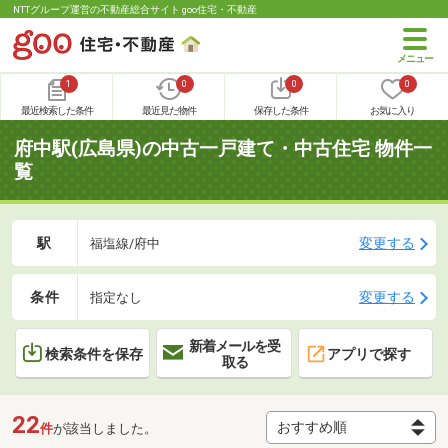
NTTグループ運営の不動産総合サイト goo住宅・不動産
1
0
0
0
最近検索した条件
最近見た物件
保存した条件
お気に入り
府中駅(広島県)の中古一戸建て・中古住宅 物件一
覧
駅
変更する
福塩線/府中
条件
変更する
指定なし
新着メールを受
検索条件を保存
アプリで探す
取る
22
件
が該当しました。