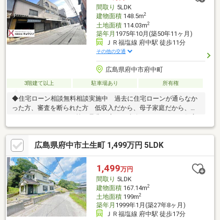
ております◆当社限定ご成約キャンペーン実施中 詳細は『プレ
間取り
5LDK
ゼント情報』にてご確認下さい。
2
建物面積
148.5m
2
土地面積
114.03m
築年月
1975年10月(築50年11ヶ月)
ＪＲ福塩線 府中駅 徒歩11分
その他の交通
広島県府中市府中町
3階建て以上
駐車場あり
所有権
◆住宅ローン相談無料相談実施中 過去に住宅ローンが通らなか
った方、審査を断られた方 低収入だから、母子家庭だから、カ
ードローンがあるから等 是非一度、ご連絡下さい。 住宅
ローンを通してきた実績があります。◆府中市・福山市内を中心
に、数多くのの仲介物件を取り扱っております。 新築戸建てだ
広島県府中市土生町 1,499万円 5LDK
けでなく、中古戸建、中古マンション、売土地など幅広くご紹介
できます♪ ＨＰにもたくさん掲載しております。◆LINEから
でもお問い合わせ頂けます♪ 友達追加→『@582hulsx』でID検
1,499
万円
索！！
間取り
5LDK
2
建物面積
167.14m
2
土地面積
199m
築年月
1999年1月(築27年8ヶ月)
ＪＲ福塩線 府中駅 徒歩17分