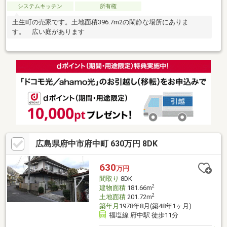
システムキッチン
所有権
土生町の売家です。土地面積396.7m2の閑静な場所にありま
す。 広い庭があります
広島県府中市府中町 630万円 8DK
630
万円
間取り
8DK
2
建物面積
181.66m
2
土地面積
201.72m
築年月
1978年8月(築48年1ヶ月)
福塩線 府中駅 徒歩11分