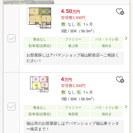
4.50
万円
管理費3,500円
なし
1ヶ月
2
3階 / 3DK（56.5m
）
敷金なし
ファミリー
バス・トイレ別
駐車場(近隣含)
最上階
南向き
お部屋探しはアパマンショップ福山駅前店へご相談く
ださい！
4
万円
管理費3,500円
なし
1ヶ月
2
1階 / 3DK（56.5m
）
敷金なし
ファミリー
バス・トイレ別
駐車場(近隣含)
角部屋
南向き
福山市のお部屋探しはアパマンショップ福山東インタ
ー南店まで！