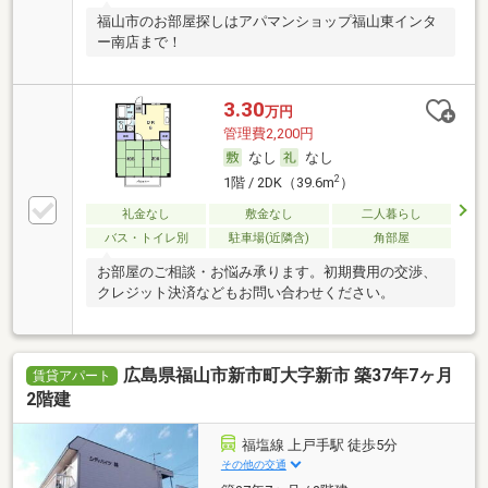
福山市のお部屋探しはアパマンショップ福山東インタ
ー南店まで！
3.30
万円
管理費2,200円
なし
なし
2
1階 / 2DK（39.6m
）
礼金なし
敷金なし
二人暮らし
バス・トイレ別
駐車場(近隣含)
角部屋
お部屋のご相談・お悩み承ります。初期費用の交渉、
クレジット決済などもお問い合わせください。
広島県福山市新市町大字新市 築37年7ヶ月
賃貸アパート
2階建
福塩線 上戸手駅 徒歩5分
その他の交通