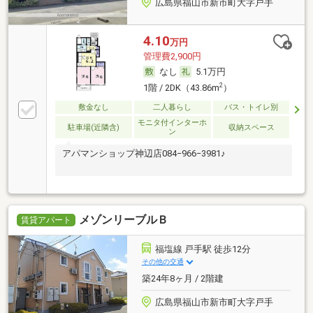
広島県福山市新市町大字戸手
4.10
万円
管理費2,900円
なし
5.1万円
2
1階 / 2DK（43.86m
）
敷金なし
二人暮らし
バス・トイレ別
モニタ付インターホ
駐車場(近隣含)
収納スペース
ン
アパマンショップ神辺店084−966−3981♪
メゾンリーブルＢ
賃貸アパート
福塩線 戸手駅 徒歩12分
その他の交通
築24年8ヶ月 / 2階建
広島県福山市新市町大字戸手