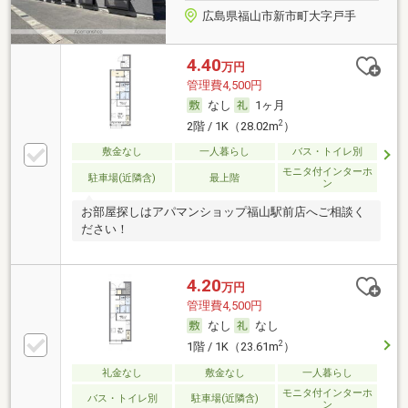
広島県福山市新市町大字戸手
4.40
万円
管理費4,500円
なし
1ヶ月
2
2階 / 1K（28.02m
）
敷金なし
一人暮らし
バス・トイレ別
モニタ付インターホ
駐車場(近隣含)
最上階
ン
お部屋探しはアパマンショップ福山駅前店へご相談く
ださい！
4.20
万円
管理費4,500円
なし
なし
2
1階 / 1K（23.61m
）
礼金なし
敷金なし
一人暮らし
モニタ付インターホ
バス・トイレ別
駐車場(近隣含)
ン