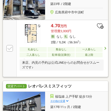
築23年 / 2階建
広島県府中市中須町
4.70
万円
管理費3,000円
なし
なし
2
2階 / 1LDK（56.3m
）
礼金なし
敷金なし
一人暮らし
二人暮らし
駐車場(近隣含)
最上階
来店、内見の予約は公式LINEからのお問合せがスムー
ズです♪
レオパレスミスフィッツ
賃貸アパート
福塩線 上戸手駅 徒歩13分
その他の交通
築17年11ヶ月 / 2階建