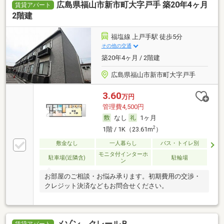
広島県福山市新市町大字戸手 築20年4ヶ月
賃貸アパート
2階建
福塩線 上戸手駅 徒歩5分
その他の交通
築20年4ヶ月 / 2階建
広島県福山市新市町大字戸手
3.60
万円
管理費4,500円
なし
1ヶ月
2
1階 / 1K（23.61m
）
敷金なし
一人暮らし
バス・トイレ別
モニタ付インターホ
駐車場(近隣含)
駐輪場
ン
お部屋のご相談・お悩み承ります。初期費用の交渉・
クレジット決済などもお問合せください。
メゾン クレールＢ