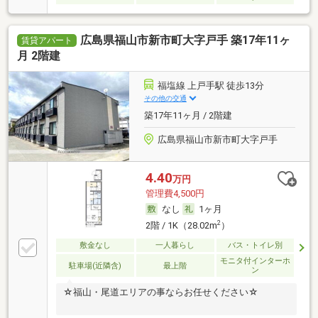
広島県福山市新市町大字戸手 築17年11ヶ
賃貸アパート
月 2階建
福塩線 上戸手駅 徒歩13分
その他の交通
築17年11ヶ月 / 2階建
広島県福山市新市町大字戸手
4.40
万円
管理費4,500円
なし
1ヶ月
2
2階 / 1K（28.02m
）
敷金なし
一人暮らし
バス・トイレ別
モニタ付インターホ
駐車場(近隣含)
最上階
ン
☆福山・尾道エリアの事ならお任せください☆