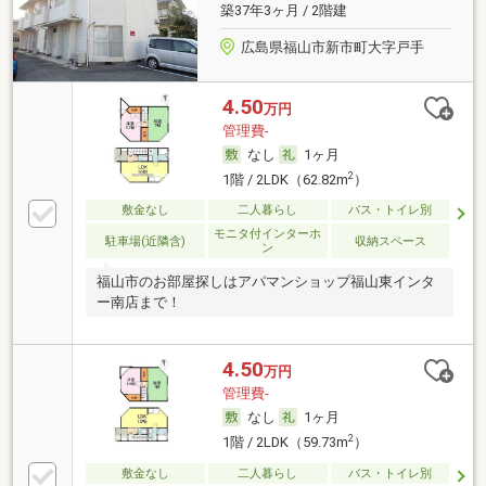
築37年3ヶ月 / 2階建
広島県福山市新市町大字戸手
4.50
万円
管理費-
なし
1ヶ月
2
1階 / 2LDK（62.82m
）
敷金なし
二人暮らし
バス・トイレ別
モニタ付インターホ
駐車場(近隣含)
収納スペース
ン
福山市のお部屋探しはアパマンショップ福山東インタ
ー南店まで！
4.50
万円
管理費-
なし
1ヶ月
2
1階 / 2LDK（59.73m
）
敷金なし
二人暮らし
バス・トイレ別