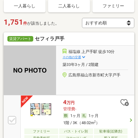
一人暮らし
二人暮らし
ファミリー
1,751
件
が該当しました。
セフィラ戸手
賃貸アパート
福塩線 上戸手駅 徒歩10分
その他の交通
築33年3ヶ月 / 2階建
広島県福山市新市町大字戸手
4
万円
管理費-
1ヶ月
1ヶ月
2
1階 / 3K（48.02m
）
ファミリー
バス・トイレ別
駐車場(近隣含)