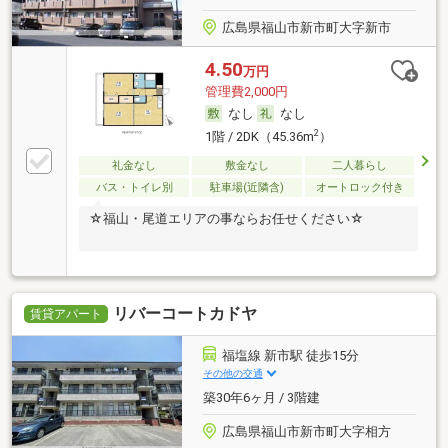
広島県福山市新市町大字新市
4.50
万円
管理費2,000円
なし
なし
2
1階 / 2DK（45.36m
）
礼金なし
敷金なし
二人暮らし
バス・トイレ別
駐車場(近隣含)
オートロック付き
☆福山・尾道エリアの事ならお任せください☆
リバーコートカドヤ
賃貸アパート
福塩線 新市駅 徒歩15分
その他の交通
築30年6ヶ月 / 3階建
広島県福山市新市町大字相方