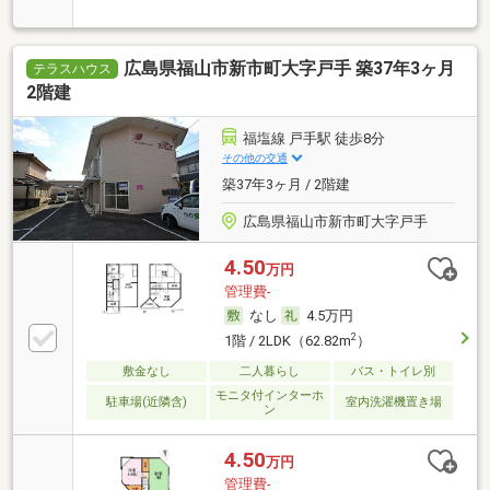
広島県福山市新市町大字戸手 築37年3ヶ月
テラスハウス
2階建
福塩線 戸手駅 徒歩8分
その他の交通
築37年3ヶ月 / 2階建
広島県福山市新市町大字戸手
4.50
万円
管理費-
なし
4.5万円
2
1階 / 2LDK（62.82m
）
敷金なし
二人暮らし
バス・トイレ別
モニタ付インターホ
駐車場(近隣含)
室内洗濯機置き場
ン
4.50
万円
管理費-