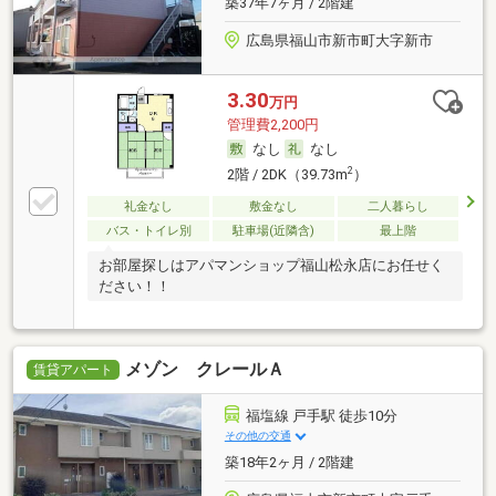
築37年7ヶ月 / 2階建
広島県福山市新市町大字新市
3.30
万円
管理費2,200円
なし
なし
2
2階 / 2DK（39.73m
）
礼金なし
敷金なし
二人暮らし
バス・トイレ別
駐車場(近隣含)
最上階
お部屋探しはアパマンショップ福山松永店にお任せく
ださい！！
メゾン クレールＡ
賃貸アパート
福塩線 戸手駅 徒歩10分
その他の交通
築18年2ヶ月 / 2階建