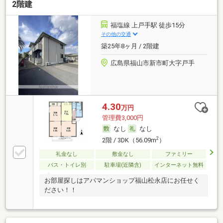
2階建
福塩線 上戸手駅 徒歩15分
その他の交通
築25年8ヶ月 / 2階建
広島県福山市新市町大字戸手
4.30
万円
管理費3,000円
なし
なし
2
2階 / 3DK（56.09m
）
礼金なし
敷金なし
ファミリー
バス・トイレ別
駐車場(近隣含)
インターネット無料
お部屋探しはアパマンショップ福山松永店にお任せく
ださい！！