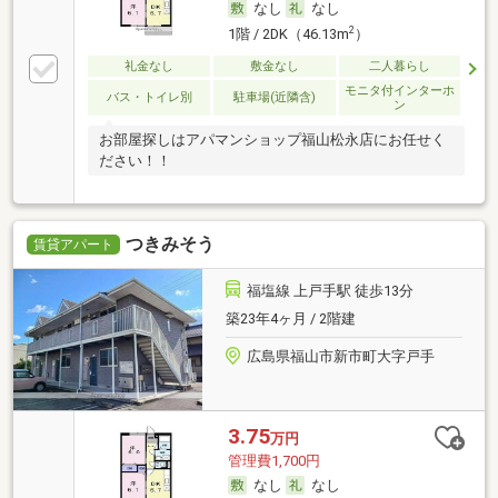
なし
なし
2
1階 / 2DK（46.13m
）
礼金なし
敷金なし
二人暮らし
モニタ付インターホ
バス・トイレ別
駐車場(近隣含)
ン
お部屋探しはアパマンショップ福山松永店にお任せく
ださい！！
つきみそう
賃貸アパート
福塩線 上戸手駅 徒歩13分
築23年4ヶ月 / 2階建
広島県福山市新市町大字戸手
3.75
万円
管理費1,700円
なし
なし