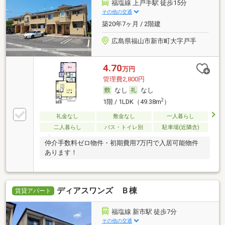
福塩線 上戸手駅 徒歩15分
その他の交通
築20年7ヶ月 / 2階建
広島県福山市新市町大字戸手
4.70
万円
管理費2,800円
なし
なし
2
1階 / 1LDK（49.38m
）
礼金なし
敷金なし
一人暮らし
二人暮らし
バス・トイレ別
駐車場(近隣含)
仲介手数料ゼロ物件・初期費用7万円で入居可能物件
あります！
ディアスワンズ Ｂ棟
賃貸アパート
福塩線 新市駅 徒歩7分
その他の交通