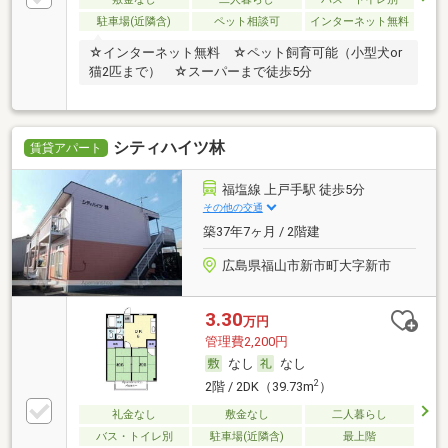
駐車場(近隣含)
ペット相談可
インターネット無料
☆インターネット無料 ☆ペット飼育可能（小型犬or
猫2匹まで） ☆スーパーまで徒歩5分
シティハイツ林
賃貸アパート
福塩線 上戸手駅 徒歩5分
その他の交通
築37年7ヶ月 / 2階建
広島県福山市新市町大字新市
3.30
万円
管理費2,200円
なし
なし
2
2階 / 2DK（39.73m
）
礼金なし
敷金なし
二人暮らし
バス・トイレ別
駐車場(近隣含)
最上階