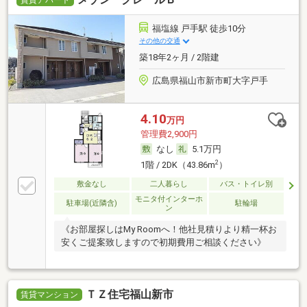
賃貸アパート
福塩線 戸手駅 徒歩10分
その他の交通
築18年2ヶ月 / 2階建
広島県福山市新市町大字戸手
4.10
万円
管理費2,900円
なし
5.1万円
2
1階 / 2DK（43.86m
）
敷金なし
二人暮らし
バス・トイレ別
モニタ付インターホ
駐車場(近隣含)
駐輪場
ン
《お部屋探しはMy Roomへ！他社見積りより精一杯お
安くご提案致しますので初期費用ご相談ください》
ＴＺ住宅福山新市
賃貸マンション