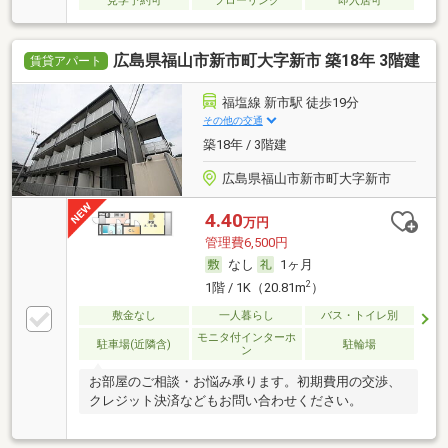
見学予約可
フローリング
即入居可
広島県福山市新市町大字新市 築18年 3階建
賃貸アパート
福塩線 新市駅 徒歩19分
その他の交通
築18年 / 3階建
広島県福山市新市町大字新市
4.40
万円
管理費6,500円
なし
1ヶ月
2
1階 / 1K（20.81m
）
敷金なし
一人暮らし
バス・トイレ別
モニタ付インターホ
駐車場(近隣含)
駐輪場
ン
お部屋のご相談・お悩み承ります。初期費用の交渉、
クレジット決済などもお問い合わせください。