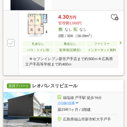
4.30
万円
管理費3,000円
なし
なし
2
2階 / 3DK（56.09m
）
礼金なし
敷金なし
ファミリー
バス・トイレ別
駐車場(近隣含)
インターネット無料
☆セブンイレブン新市戸手店まで約500ｍ☆広島県
立戸手高等学校まで約400ｍ
レオパレスリビエール
賃貸アパート
福塩線 戸手駅 徒歩16分
その他の交通
築25年1ヶ月 / 2階建
広島県福山市新市町大字戸手