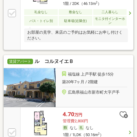
2
1階 / 2DK（46.13m
）
礼金なし
敷金なし
二人暮らし
モニタ付インターホ
バス・トイレ別
駐車場(近隣含)
ン
お部屋の見学、来店のご予約はお気軽にお申し付けく
ださい。
ル コルヌイエＢ
賃貸アパート
福塩線 上戸手駅 徒歩15分
築20年7ヶ月 / 2階建
広島県福山市新市町大字戸手
4.70
万円
管理費2,800円
なし
なし
2
1階 / 1LDK（50.16m
）