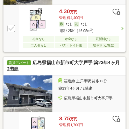
4.30
万円
管理費4,400円
なし
なし
2
1階 / 2DK（46.08m
）
礼金なし
敷金なし
更新料なし
二人暮らし
バス・トイレ別
駐車場(近隣含)
広島県福山市新市町大字戸手 築23年4ヶ月
賃貸アパート
2階建
福塩線 上戸手駅 徒歩13分
築23年4ヶ月 / 2階建
広島県福山市新市町大字戸手
3.75
万円
管理費1,700円