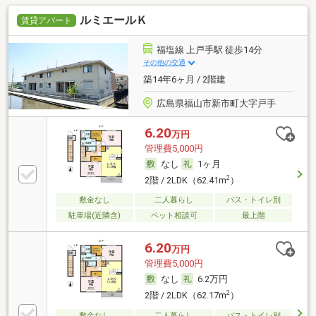
ルミエールＫ
賃貸アパート
福塩線 上戸手駅 徒歩14分
その他の交通
築14年6ヶ月 / 2階建
広島県福山市新市町大字戸手
6.20
万円
管理費5,000円
なし
1ヶ月
2
2階 / 2LDK（62.41m
）
敷金なし
二人暮らし
バス・トイレ別
駐車場(近隣含)
ペット相談可
最上階
6.20
万円
管理費5,000円
なし
6.2万円
2
2階 / 2LDK（62.17m
）
敷金なし
二人暮らし
バス・トイレ別