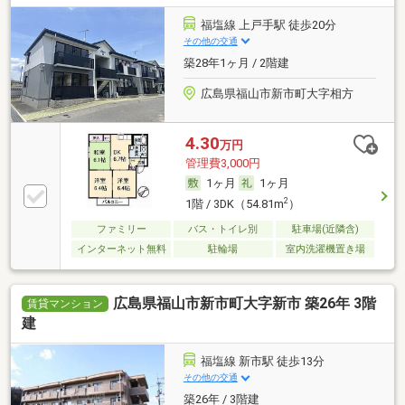
福塩線 上戸手駅 徒歩20分
その他の交通
築28年1ヶ月 / 2階建
広島県福山市新市町大字相方
4.30
万円
管理費3,000円
1ヶ月
1ヶ月
2
1階 / 3DK（54.81m
）
ファミリー
バス・トイレ別
駐車場(近隣含)
インターネット無料
駐輪場
室内洗濯機置き場
広島県福山市新市町大字新市 築26年 3階
賃貸マンション
建
福塩線 新市駅 徒歩13分
その他の交通
築26年 / 3階建