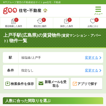
NTTグループ運営の不動産総合サイト goo住宅・不動産
1
0
0
0
最近検索した条件
最近見た物件
保存した条件
お気に入り
上戸手駅(広島県)の賃貸物件
(賃貸マンション・アパー
物件一覧
ト)
駅
変更する
福塩線/上戸手
条件
変更する
指定なし
新着メールを受
検索条件を保存
アプリで探す
取る
人数に合った間取りを選ぶ