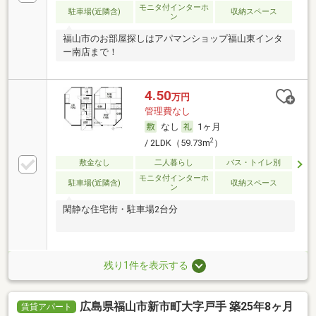
モニタ付インターホ
駐車場(近隣含)
収納スペース
ン
福山市のお部屋探しはアパマンショップ福山東インタ
ー南店まで！
4.50
万円
管理費なし
なし
1ヶ月
2
/ 2LDK（59.73m
）
敷金なし
二人暮らし
バス・トイレ別
モニタ付インターホ
駐車場(近隣含)
収納スペース
ン
閑静な住宅街・駐車場2台分
残り1件を表示する
広島県福山市新市町大字戸手 築25年8ヶ月
賃貸アパート