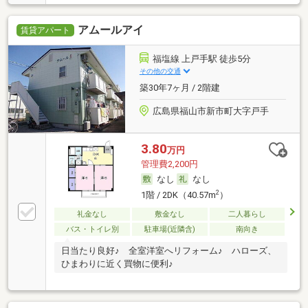
アムールアイ
賃貸アパート
福塩線 上戸手駅 徒歩5分
その他の交通
築30年7ヶ月 / 2階建
広島県福山市新市町大字戸手
3.80
万円
管理費2,200円
なし
なし
2
1階 / 2DK（40.57m
）
礼金なし
敷金なし
二人暮らし
バス・トイレ別
駐車場(近隣含)
南向き
日当たり良好♪ 全室洋室へリフォーム♪ ハローズ、
ひまわりに近く買物に便利♪