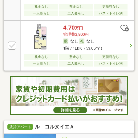
礼金なし
敷金なし
更新料なし
一人暮らし
二人暮らし
バス・トイレ別
4.70
万円
管理費2,800円
なし
なし
2
1階 / 1LDK（53.05m
）
礼金なし
敷金なし
更新料なし
一人暮らし
二人暮らし
バス・トイレ別
ル コルヌイエＡ
賃貸アパート