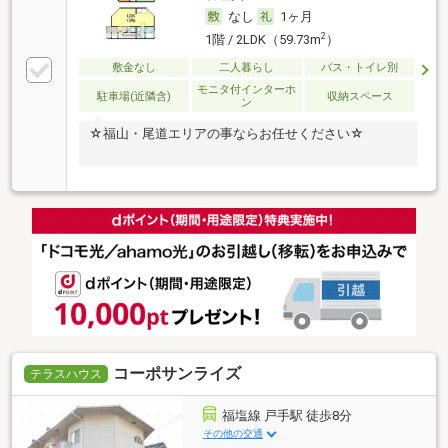
なし
1ヶ月
2
1階 / 2LDK（59.73m
）
敷金なし
二人暮らし
バス・トイレ別
モニタ付インターホ
駐車場(近隣含)
収納スペース
ン
☆福山・尾道エリアの事ならお任せください☆
コーポサンライズ
テラスハウス
福塩線 戸手駅 徒歩8分
その他の交通