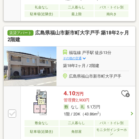
礼金なし
二人暮らし
バス・トイレ別
駐車場(近隣含)
最上階
南向き
広島県福山市新市町大字戸手 築18年2ヶ月
賃貸アパート
2階建
福塩線 戸手駅 徒歩13分
その他の交通
築18年2ヶ月 / 2階建
広島県福山市新市町大字戸手
4.10
万円
管理費2,900円
なし
5.1万円
2
1階 / 2DK（43.86m
）
敷金なし
二人暮らし
バス・トイレ別
モニタ付インターホ
駐車場(近隣含)
角部屋
ン