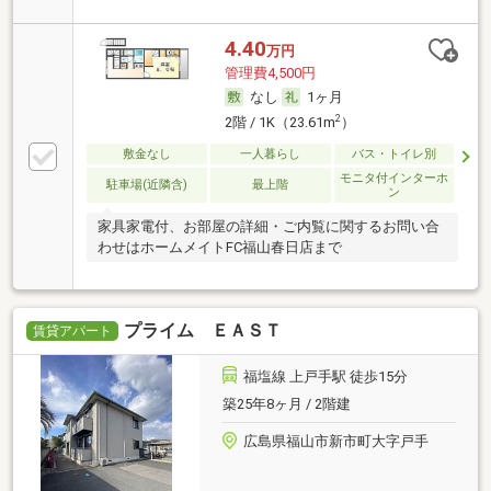
4.40
万円
管理費4,500円
なし
1ヶ月
2
2階 / 1K（23.61m
）
敷金なし
一人暮らし
バス・トイレ別
モニタ付インターホ
駐車場(近隣含)
最上階
ン
家具家電付、お部屋の詳細・ご内覧に関するお問い合
わせはホームメイトFC福山春日店まで
プライム ＥＡＳＴ
賃貸アパート
福塩線 上戸手駅 徒歩15分
築25年8ヶ月 / 2階建
広島県福山市新市町大字戸手