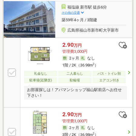
福塩線 新市駅 徒歩6分
その他の交通
築59年4ヶ月 / 3階建
広島県福山市新市町大字新市
2.90
万円
管理費3,000円
2ヶ月
なし
2
1階 / 2K（36.98m
）
礼金なし
二人暮らし
バス・トイレ別
駐車場(近隣含)
駐輪場
エアコン付き
お部屋探しは！アパマンショップ福山駅前店へお任せ
下さい！
2.90
万円
管理費3,000円
2ヶ月
なし
2
3階 / 2K（36.98m
）