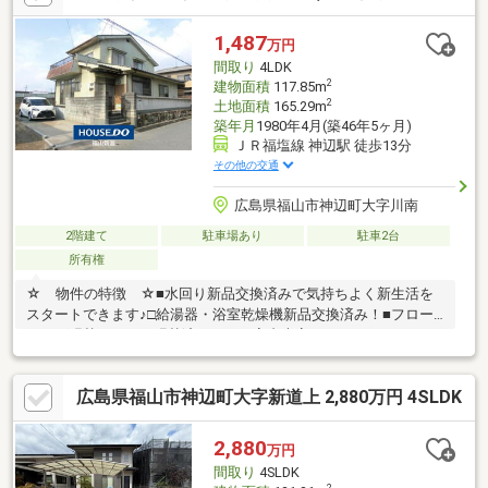
り設備を全て新品交換し、外壁塗装や駐車場拡張まで実施 クロ
スやフローリングの張替に加え、照明器具も刷新 吹抜けのある
1,487
万円
明るいリビングや便利な納戸を備えた3LDK+S 浴室乾燥機や新
間取り
4LDK
品給湯器も完備し安心の住まい
2
建物面積
117.85m
2
土地面積
165.29m
築年月
1980年4月(築46年5ヶ月)
ＪＲ福塩線 神辺駅 徒歩13分
その他の交通
広島県福山市神辺町大字川南
2階建て
駐車場あり
駐車2台
所有権
☆ 物件の特徴 ☆■水回り新品交換済みで気持ちよく新生活を
スタートできます♪□給湯器・浴室乾燥機新品交換済み！■フロー
リング張替・クロス張替済みのため室内大変きれいです♪□4LDKの
ゆとりある間取りでファミリー世帯にもおすすめ！■1階に洋室2
部屋を配置し、将来は平屋感覚で生活できます♪□全居室収納付き
広島県福山市神辺町大字新道上 2,880万円 4SLDK
で住空間をすっきり保てます！■広々LDKは家族が集まる憩いの空
間です♪□駐車2台可能で来客時も安心！■倉庫付きでアウトドア用
品や季節物の収納にも便利♪□神辺エリアでリフォーム済住宅をお
2,880
万円
探しの方におすすめ☆ 周辺施設 ☆・神辺小学校：徒歩11分・
間取り
4SLDK
神辺西中学校：徒歩19分
2