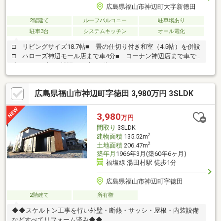
広島県福山市神辺町大字新徳田
2階建て
ルーフバルコニー
駐車場あり
駐車3台
システムキッチン
オール電化
□ リビングサイズ18.7帖■ 畳の仕切り付き和室（4.5帖）を併設
□ ハローズ神辺モール店まで車4分■ コーナン神辺店まで車で4
分□ フジブラン神辺まで車で4分■ ファミリーマートTSUTAYA
神辺店まで徒歩6分【内見の流れ】〇 お電話にて内見のご希望日
時をお知らせください〇 現地集合・もしくはピックアップいた
広島県福山市神辺町字徳田 3,980万円 3SLDK
します【その他物件のご相談】ご希望の金額で、エリアで、サイ
ズ、毎月の返済などなどお客様のニーズに合った物件を一緒にお
探しします。水曜日も休まず営業しております！お電話でもお気
3,980
万円
軽にお問い合わせください！成華公式LINE（@857rnlip）
間取り
3SLDK
2
建物面積
135.52m
2
土地面積
206.47m
築年月
1966年3月(築60年6ヶ月)
福塩線 湯田村駅 徒歩1分
広島県福山市神辺町字徳田
2階建て
所有権
◆◆スケルトン工事を行い外壁・断熱・サッシ・屋根・内装設備
などすべてリフォーム済み◆◆