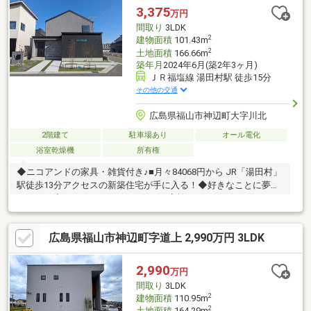
3,375
万円
間取り
3LDK
2
建物面積
101.43m
2
土地面積
166.66m
築年月
2024年6月(築2年3ヶ月)
ＪＲ福塩線 湯田村駅 徒歩15分
その他の交通
広島県福山市神辺町大字川北
2階建て
駐車場あり
オール電化
浴室乾燥機
所有権
◆ニコアンドの家具・雑貨付き♪■月々84068円から JR「湯田村」
駅徒歩13分アクセスの新築住宅が手に入る！◆好きなことに夢中
になれる◆ niko and ... EDIT HOUSE家族とのつながりを保ちつ
つ、プライベートな時間も大切にしたいですね。2階ホールスペー
スは、読書や趣味のための空間としても使い勝手の良いスペース
広島県福山市神辺町字道上 2,990万円 3LDK
です。吹抜リビングが開放的でリラックス感のある雰囲気です。
2,990
万円
間取り
3LDK
2
建物面積
110.95m
2
土地面積
164.29m