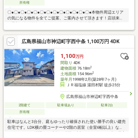
所有権
〇●〇●〇●〇●〇●〇●〇●〇●〇●〇●〇●〇●〇●本物件周辺エリア
の気になる物件を全てご提案、ご案内させて頂きます！店頭来店
で最新の物件情報を知りたい！まとめて物件見学ができる見学ツ
アーは【その場確定！ 見学予約する（無料）からご予約下さ
い】〇●〇●〇●〇●〇●〇●〇●〇●〇●〇●〇●〇●〇●◇駐車ストレ
広島県福山市神辺町字西中条 1,100万円 4DK
スなし 前面道路の交通量が少なく、並列で4台の駐車が可能 出
し入れもスムーズで、来客時や家族の増車にも柔軟に対応できる
ゆとりある敷地◇広々とした住空間 全居室6帖以上のゆったり
1,100
万円
とした間取り◇南向きで陽当たり・通風ともに良好◇井原市方面
間取り
4DK
へのアクセスも良好
2
建物面積
76.18m
2
土地面積
154.96m
築年月
1998年2月(築28年7ヶ月)
ＪＲ福塩線 湯田村駅 徒歩25分
広島県福山市神辺町字西中条
2階建て
駐車場あり
駐車2台
所有権
駐車はなんと3台分、庭もゆったり確保された使い勝手の良い建売
住宅です。LDK横の畳コーナーや2階の居室（全室6帖以上）な
ど、ゆとりある間取りで家族の時間を大切にできます。2階の居室