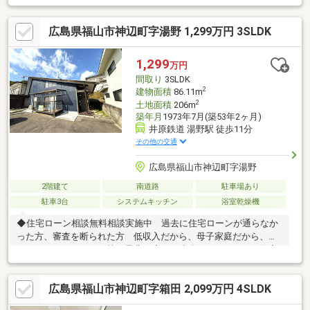
広島県福山市神辺町字湯野 1,299万円 3SLDK
1,299
万円
間取り
3SLDK
2
建物面積
86.11m
2
土地面積
206m
築年月
1973年7月(築53年2ヶ月)
井原鉄道 湯野駅 徒歩11分
その他の交通
広島県福山市神辺町字湯野
2階建て
南道路
駐車場あり
駐車3台
システムキッチン
浴室乾燥機
◆住宅ローン相談無料相談実施中 過去に住宅ローンが通らなか
った方、審査を断られた方 低収入だから、母子家庭だから、カ
ードローンがあるから等 是非一度、ご連絡下さい。 住宅
ローンを通してきた実績があります。◆福山市内を中心に、数多
くのの仲介物件を取り扱っております。 新築戸建てだけでな
広島県福山市神辺町字箱田 2,099万円 4SLDK
く、中古戸建、中古マンション、売土地など幅広くご紹介できま
す♪ ＨＰにもたくさん掲載しております。◆LINEからでもお