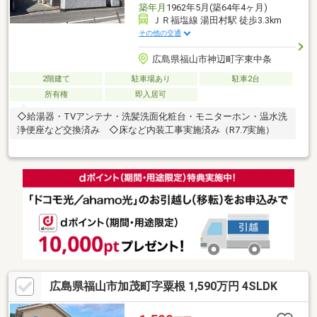
築年月
1962年5月(築64年4ヶ月)
ＪＲ福塩線 湯田村駅 徒歩3.3km
その他の交通
広島県福山市神辺町字東中条
2階建て
駐車場あり
駐車2台
所有権
即入居可
◇給湯器・TVアンテナ・洗髪洗面化粧台・モニターホン・温水洗
浄便座など交換済み ◇床など内装工事実施済み（R7.7実施）
広島県福山市加茂町字粟根 1,590万円 4SLDK