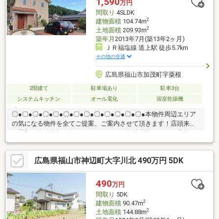
1,590
万円
間取り
4SLDK
2
建物面積
104.74m
2
土地面積
209.93m
築年月
2013年7月(築13年2ヶ月)
ＪＲ福塩線 道上駅 徒歩5.7km
その他の交通
広島県福山市加茂町字粟根
2階建て
駐車場あり
駐車3台
システムキッチン
オール電化
浴室乾燥機
〇●〇●〇●〇●〇●〇●〇●〇●〇●〇●〇●〇●〇●本物件周辺エリア
の気になる物件を全てご提案、ご案内させて頂きます！店頭来店
で最新の物件情報を知りたい！まとめて物件見学ができる見学ツ
アーは【その場確定！ 見学予約する（無料）からご予約下さ
い】〇●〇●〇●〇●〇●〇●〇●〇●〇●〇●〇●〇●〇●◇家計に優し
広島県福山市神辺町大字川北 490万円 5DK
い住まい 太陽光発電システム搭載＆オール電化仕様で電気代を
節約 長期優良住宅認定、耐震構造を備えたライフデザインカバ
ヤ施工の安心住宅◇土地約63坪の広々敷地 並列で4台の駐車が
490
万円
可能 大容量の3帖納戸に加え、全居室6帖以上の広さを確保
間取り
5DK
2
建物面積
90.47m
2
土地面積
144.88m