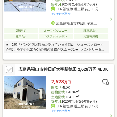
築年月
2024年2月(築2年7ヶ月)
ＪＲ福塩線 道上駅 徒歩15分
その他の交通
広島県福山市神辺町字道上
2階建て
ルーフバルコニー
駐車場あり
駐車3台
システムキッチン
浴室乾燥機
■ 2階リビングで防犯面に優れています◎□ シューズクローク
が広く帰宅やお出かけの際の導線がスムーズ♪■ パントリー収納
付きでお部屋の印象もイメージしやすい◎□ TVインターフォン
や設備が最新機能！【内見の流れ】〇 お電話にて内見のご希望
日時をお知らせください〇 現地集合・もしくはピックアップい
広島県福山市神辺町大字新徳田 2,628万円 4LDK
たします【その他物件のご相談】ご希望の金額で、エリアで、毎
月の返済など、お客様のニーズに合った物件を一緒にお探ししま
す！水曜日も休まず営業しております！お電話でもお気軽にお問
2,628
万円
い合わせください！成華公式LINE（@857rnlip）
間取り
4LDK
2
建物面積
178.04m
2
土地面積
104.33m
築年月
2020年1月(築6年8ヶ月)
ＪＲ福塩線 道上駅 徒歩17分
その他の交通