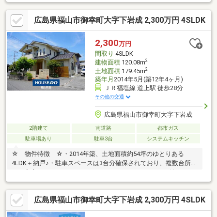
やバルコニー、陽当たりの良いリビング空間には、住まいが育ま
れてきた心地よさを感じられます。もちろん、必要であればリフ
広島県福山市御幸町大字下岩成 2,300万円 4SLDK
ォームやリノベーションにも柔軟に対応可能。暮らしを“アップデ
ート”するベースとして理想的な選択肢です。“築年数”ではな
く、“使われてきた価値”で選びたい方におすすめの住宅です。
2,300
万円
間取り
4SLDK
2
建物面積
120.08m
2
土地面積
179.45m
築年月
2014年5月(築12年4ヶ月)
ＪＲ福塩線 道上駅 徒歩28分
その他の交通
広島県福山市御幸町大字下岩成
2階建て
南道路
都市ガス
駐車場あり
駐車3台
システムキッチン
☆ 物件特徴 ☆・2014年築、土地面積約54坪のゆとりある
4LDK＋納戸♪・駐車スペースは3台分確保されており、複数台所有
のご家庭にもおすすめ！・ウォークインクローゼットや納戸など
収納スペースが充実♪・南側約6m道路・西側約4.1m道路に面した
角地で陽当たりも良好です！・オール電化住宅で、家計や環境に
広島県福山市御幸町大字下岩成 2,300万円 4SLDK
も優しい暮らし♪・売主負担でハウスクリーニング実施後のお引渡
し予定です♪・住宅ローンや資金計画もお気軽にご相談ください