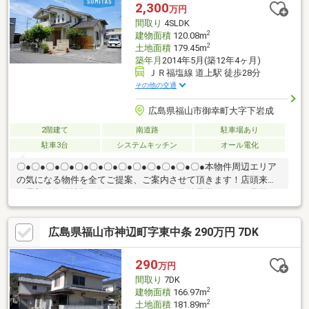
♪☆ 周辺環境 ☆・セブンイレブン福山御幸町店：徒歩8分・エ
2,300
万円
ブリイ御幸店：徒歩9分・御幸小学校：徒歩11分・幸千中学校：
間取り
4SLDK
徒歩25分
2
建物面積
120.08m
2
土地面積
179.45m
築年月
2014年5月(築12年4ヶ月)
ＪＲ福塩線 道上駅 徒歩28分
その他の交通
広島県福山市御幸町大字下岩成
2階建て
南道路
駐車場あり
駐車3台
システムキッチン
オール電化
〇●〇●〇●〇●〇●〇●〇●〇●〇●〇●〇●〇●〇●本物件周辺エリア
の気になる物件を全てご提案、ご案内させて頂きます！店頭来店
で最新の物件情報を知りたい！まとめて物件見学ができる見学ツ
アーは【その場確定！ 見学予約する（無料）からご予約下さ
い】〇●〇●〇●〇●〇●〇●〇●〇●〇●〇●〇●〇●〇●◇地盤改良済
広島県福山市神辺町字東中条 290万円 7DK
みの安心とゆとりある住空間 ・セミパイル工法による地盤改良
済み ・LDKには会話が弾む対面式キッチンや食洗機、IH 浴
室乾燥機など先進の設備が充実したオール電化仕様 ・建築士に
290
万円
よる建物状況調査実施予定 ・売主負担によるハウスクリーニン
間取り
7DK
グ実施後の引渡し
2
建物面積
166.97m
2
土地面積
181.89m