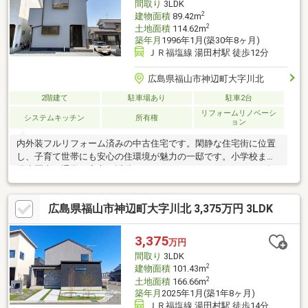
間取り
3LDK
2
建物面積
89.42m
2
土地面積
114.62m
築年月
1996年1月(築30年8ヶ月)
ＪＲ福塩線 湯田村駅 徒歩12分
広島県福山市神辺町大字川北
2階建て
駐車場あり
駐車2台
リフォームリノベーシ
システムキッチン
所有権
ョン
内外装フルリフォーム済みの中古住宅です。閑静な住宅街に位置
し、子育て世帯にも安心の住環境が魅力の一邸です。小学校まで
徒歩圏内で通学も安心。近隣にはスーパーやコンビニもあり、毎
日の買い物も便利です。東向きで日当たりが良く、明るく風通し
の良い快適な住まい。駐車スペースは並列で2台可能。便利さと穏
広島県福山市神辺町大字川北 3,375万円 3LDK
やかさを兼ね備えた、家族にちょうどいい住まいです。
3,375
万円
間取り
3LDK
2
建物面積
101.43m
2
土地面積
166.66m
築年月
2025年1月(築1年8ヶ月)
ＪＲ福塩線 湯田村駅 徒歩14分