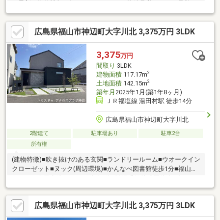
で最新の物件情報を知りたい！まとめて物件見学ができる見学ツ
アーは【その場確定！ 見学予約する（無料）からご予約下さ
い】〇●〇●〇●〇●〇●〇●〇●〇●〇●〇●〇●〇●〇●◇アパレルブ
広島県福山市神辺町大字川北 3,375万円 3LDK
ランド監修によるモダンデザイナーズ住宅 高い天井から光が降
り注ぐ吹抜けリビングや、 L字型カウンター付のカフェ風ダイニ
ングが魅力。◇「洗う・干す・しまう」を1箇所で完結できる独
3,375
万円
立ランドリールームや、 洗面室直結のファミリークローゼット
間取り
3LDK
など共働き世帯に嬉しい先進の回遊動線
2
建物面積
117.17m
2
土地面積
142.15m
築年月
2025年1月(築1年8ヶ月)
ＪＲ福塩線 湯田村駅 徒歩14分
広島県福山市神辺町大字川北
2階建て
駐車場あり
駐車2台
所有権
(建物特徴)■吹き抜けのある玄関■ランドリールーム■ウオークイン
クローゼット■ヌック(周辺環境)■かんなべ図書館徒歩1分■福山市
かんなべ市民交流センター徒歩5分■神辺千鶴幼稚園徒歩8分
広島県福山市神辺町大字川北 3,375万円 3LDK