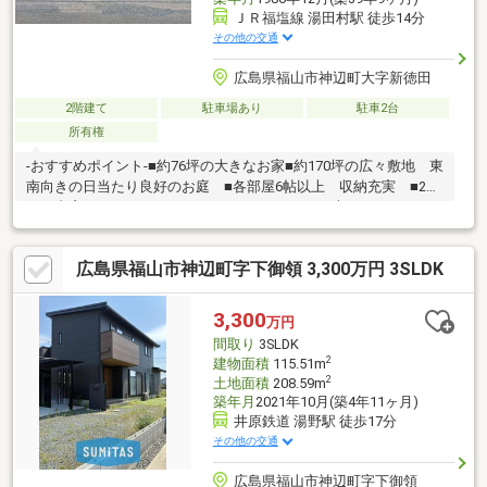
ＪＲ福塩線 湯田村駅 徒歩14分
その他の交通
広島県福山市神辺町大字新徳田
2階建て
駐車場あり
駐車2台
所有権
-おすすめポイント-■約76坪の大きなお家■約170坪の広々敷地 東
南向きの日当たり良好のお庭 ■各部屋6帖以上 収納充実 ■2階
には書斎あり ワークスペースとしておすすめ■大きなシャッタ
ー付きガレージ 駐車2台可 趣味のスペースとしてもご利用頂け
ます。■近隣にはスーパーやコンビニ、ドラッグストアあり お
広島県福山市神辺町字下御領 3,300万円 3SLDK
買い物便利-周辺環境-■ハローズ神辺モール店・・・徒歩約9分■フ
ァミリーマート神辺町新徳田店・・・徒歩約6分■ザグザグ神辺
店・・・徒歩約12分■フジグラン神辺・・・車で約3分
3,300
万円
間取り
3SLDK
2
建物面積
115.51m
2
土地面積
208.59m
築年月
2021年10月(築4年11ヶ月)
井原鉄道 湯野駅 徒歩17分
その他の交通
広島県福山市神辺町字下御領