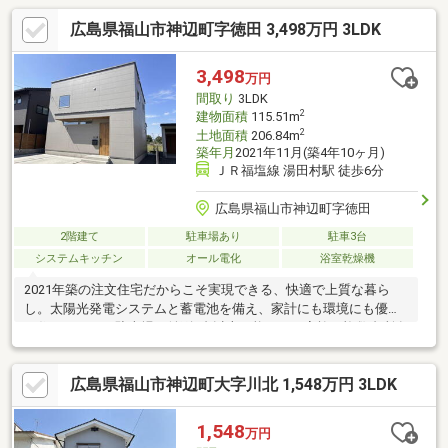
広島県福山市神辺町字徳田 3,498万円 3LDK
3,498
万円
間取り
3LDK
2
建物面積
115.51m
2
土地面積
206.84m
築年月
2021年11月(築4年10ヶ月)
ＪＲ福塩線 湯田村駅 徒歩6分
広島県福山市神辺町字徳田
2階建て
駐車場あり
駐車3台
システムキッチン
オール電化
浴室乾燥機
2021年築の注文住宅だからこそ実現できる、快適で上質な暮ら
し。太陽光発電システムと蓄電池を備え、家計にも環境にも優し
い住まいです。駐車場は並列3台以上可能で、ご家族の複数台所有
や来客時にも安心。3LDKのゆとりある間取りに加え、豊富な収納
スペースを確保しているため、住空間をすっきり保てます。室内
広島県福山市神辺町大字川北 1,548万円 3LDK
外の状態も良好でリフォーム不要。神辺町徳田の落ち着いた住環
境で、すぐに新生活を始められる築浅注文住宅です。
1,548
万円