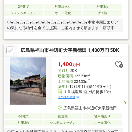
2階建て
駐車場あり
駐車3台
システムキッチン
オール電化
所有権
〇●〇●〇●〇●〇●〇●〇●〇●〇●〇●〇●〇●〇●本物件周辺エリア
の気になる物件を全てご提案、ご案内させて頂きます！店頭来店
で最新の物件情報を知りたい！まとめて物件見学ができる見学ツ
アーは【その場確定！ 見学予約する（無料）からご予約下さ
い】〇●〇●〇●〇●〇●〇●〇●〇●〇●〇●〇●〇●〇●◇アイ工務店
広島県福山市神辺町大字新徳田 1,400万円 5DK
施工の注文住宅 ・太陽光発電システムと蓄電池を搭載した環境
に優しいオール電化仕様 ・LDKは20帖以上の大空間でリビング
階段を採用 ・屋根裏収納やWIC、パントリー、SICなど充実の収
1,400
万円
納力を完備 ・駐車4台可能！2台分のカーポート付きです♪
間取り
5DK
2
建物面積
122.21m
2
土地面積
224.33m
築年月
1982年1月(築44年8ヶ月)
ＪＲ福塩線 道上駅 徒歩18分
その他の交通
広島県福山市神辺町大字新徳田
2階建て
南道路
駐車場あり
駐車2台
システムキッチン
オール電化
〇広々とした延床面積１２２．２１㎡の居室空間〇駐車約２台可