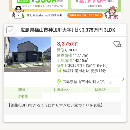
広島県福山市神辺町大字川北 3,375万円 3LDK
3,375
万円
間取り
3LDK
2
建物面積
117.17m
2
土地面積
142.15m
築年月
2025年1月(築1年8ヶ月)
福塩線 湯田村駅 徒歩14分
広島県福山市神辺町大字川北
2階建て
駐車場あり
駐車2台
所有権
【編集(EDIT)できるように作りすぎない家づくりを表現】