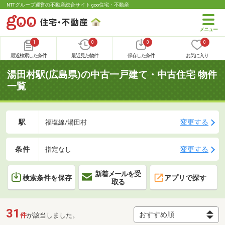
NTTグループ運営の不動産総合サイト goo住宅・不動産
1
0
0
0
最近検索した条件
最近見た物件
保存した条件
お気に入り
湯田村駅(広島県)の中古一戸建て・中古住宅 物件
一覧
駅
変更する
福塩線/湯田村
条件
変更する
指定なし
新着メールを受
検索条件を保存
アプリで探す
取る
31
件
が該当しました。