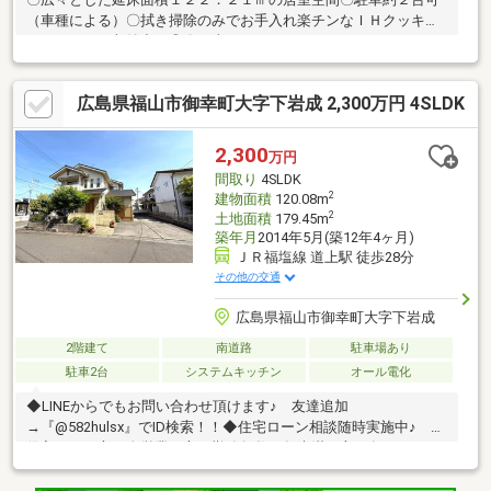
（車種による）〇拭き掃除のみでお手入れ楽チンなＩＨクッキン
グヒーター、収納力も◎〇日当たりもよく、あたたかみのあるお
部屋なので自然と家族が集まる空間に♪〇浴室は２０２１年２月に
リフォーム済！〇庭付きなのでガーデニングなど趣味の幅も広が
広島県福山市御幸町大字下岩成 2,300万円 4SLDK
ります♪
2,300
万円
間取り
4SLDK
2
建物面積
120.08m
2
土地面積
179.45m
築年月
2014年5月(築12年4ヶ月)
ＪＲ福塩線 道上駅 徒歩28分
その他の交通
広島県福山市御幸町大字下岩成
2階建て
南道路
駐車場あり
駐車2台
システムキッチン
オール電化
◆LINEからでもお問い合わせ頂けます♪ 友達追加
→『@582hulsx』でID検索！！◆住宅ローン相談随時実施中♪
借入がある方、自営業の方、勤務年数１年未満の方、各種ローン
残債を 住宅ローンにおまとめして月々の支払いを少なくできま
す。 当社提携の銀行でお借入れで低金利にて住宅ローンを借り