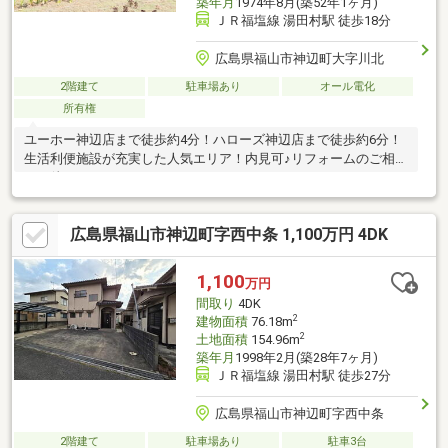
築年月
1974年8月(築52年1ヶ月)
ＪＲ福塩線 湯田村駅 徒歩18分
広島県福山市神辺町大字川北
2階建て
駐車場あり
オール電化
所有権
ユーホー神辺店まで徒歩約4分！ハローズ神辺店まで徒歩約6分！
生活利便施設が充実した人気エリア！内見可♪リフォームのご相談
もお待ちしております♪
広島県福山市神辺町字西中条 1,100万円 4DK
1,100
万円
間取り
4DK
2
建物面積
76.18m
2
土地面積
154.96m
築年月
1998年2月(築28年7ヶ月)
ＪＲ福塩線 湯田村駅 徒歩27分
広島県福山市神辺町字西中条
2階建て
駐車場あり
駐車3台