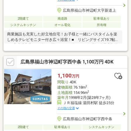
広島県福山市神辺町大字新道上
2階建て
南道路
駐車場あり
システムキッチン
オール電化
所有権
商業施設も充実した好立地住宅！お子様と一緒にバスタイムを楽
しめるテレビモニター付き広々浴室！■ リビングサイズ19.7帖
□ 高床式和室には嬉しい掘りごたつ付き！■ 便利な全居室収納
スペース付！□ 後片付けもラクラクな食器洗乾燥機付■ カーポ
ート付きで雨の日でも安心して乗り降りできます！□ 全居室ク
広島県福山市神辺町字西中条 1,100万円 4DK
ロス貼替済みです！■ フジグラン神辺まで徒歩3分の好立地住
宅！【内見の流れ】〇 お電話にて内見のご希望日時をお知らせ
ください〇 現地集合・もしくはピックアップいたします即日ご
1,100
万円
案内も大歓迎です◎成華公式LINE（@857rnlip）
間取り
4DK
2
建物面積
76.18m
2
土地面積
154.96m
築年月
1998年2月(築28年7ヶ月)
ＪＲ福塩線 湯田村駅 徒歩25分
その他の交通
広島県福山市神辺町字西中条
2階建て
駐車場あり
システムキッチン