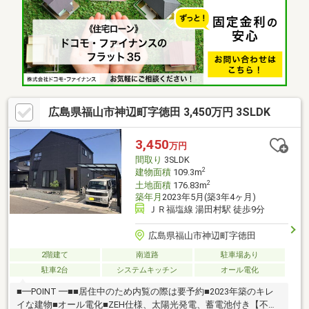
入れできます。 ◆福山市内を中心に、数多くのの仲介物件を取
り扱っております。 新築戸建てだけでなく、中古戸建、中古マ
ンション、売土地など幅広くご紹介できます♪一部ＨＰにも掲載し
ております◆当社限定ご成約キャンペーン実施中 詳細は『プレ
ゼント情報』にてご確認下さい。
広島県福山市神辺町字徳田 3,450万円 3SLDK
3,450
万円
間取り
3SLDK
2
建物面積
109.3m
2
土地面積
176.83m
築年月
2023年5月(築3年4ヶ月)
ＪＲ福塩線 湯田村駅 徒歩9分
広島県福山市神辺町字徳田
2階建て
南道路
駐車場あり
駐車2台
システムキッチン
オール電化
■━POINT ━■■居住中のため内覧の際は要予約■2023年築のキレ
イな建物■オール電化■ZEH仕様、太陽光発電、蓄電池付き【不動