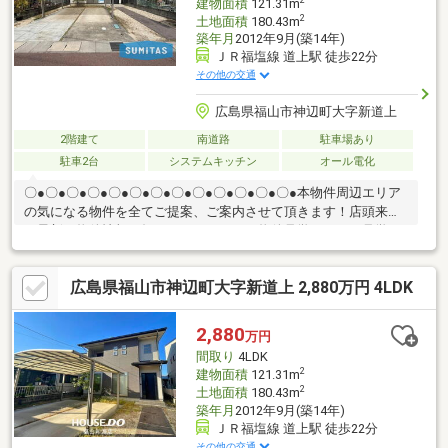
建物面積
121.31m
2
土地面積
180.43m
築年月
2012年9月(築14年)
ＪＲ福塩線 道上駅 徒歩22分
その他の交通
広島県福山市神辺町大字新道上
2階建て
南道路
駐車場あり
駐車2台
システムキッチン
オール電化
〇●〇●〇●〇●〇●〇●〇●〇●〇●〇●〇●〇●〇●本物件周辺エリア
の気になる物件を全てご提案、ご案内させて頂きます！店頭来店
で最新の物件情報を知りたい！まとめて物件見学ができる見学ツ
アーは【その場確定！ 見学予約する（無料）からご予約下さ
い】〇●〇●〇●〇●〇●〇●〇●〇●〇●〇●〇●〇●〇●◇抜群の利便
広島県福山市神辺町大字新道上 2,880万円 4LDK
性 フジグラン神辺：徒歩3分 日々の買い物が非常に便利な好立
地◇並列2台分のカーポート◇玄関吹き抜けや小上がりタタミコ
ーナー、 書斎、ユーティリティを備えた注文住宅仕様◇2022
2,880
万円
年12月に全室クロス張替や畳表替え等のリフォームを実施済
間取り
4LDK
2
建物面積
121.31m
2
土地面積
180.43m
築年月
2012年9月(築14年)
ＪＲ福塩線 道上駅 徒歩22分
その他の交通