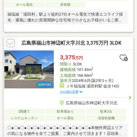
オール電化
所有権
福塩線「湯田村」駅より徒約27分オール電化で快適エコライフ採
光・通風に優れた部屋閑静な住宅地で小さなお子様がいるご家族
にも安心ガーデニングや家庭菜園で緑の潤い溢れる暮らしを毎日
のお買物に便利なザ・ビッグ神辺店まで車で4分
広島県福山市神辺町大字川北 3,375万円 3LDK
3,375
万円
間取り
3LDK
2
建物面積
101.43m
2
土地面積
166.66m
築年月
2024年6月(築2年3ヶ月)
ＪＲ福塩線 湯田村駅 徒歩14分
その他の交通
広島県福山市神辺町大字川北
2階建て
駐車場あり
駐車2台
システムキッチン
オール電化
浴室乾燥機
〇●〇●〇●〇●〇●〇●〇●〇●〇●〇●〇●〇●〇●本物件周辺エリア
の気になる物件を全てご提案、ご案内させて頂きます！店頭来店