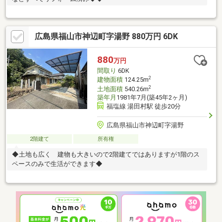
広島県福山市神辺町字湯野 880万円 6DK
880
万円
間取り
6DK
2
建物面積
124.25m
2
土地面積
540.26m
築年月
1981年7月(築45年2ヶ月)
福塩線 湯田村駅 徒歩20分
広島県福山市神辺町字湯野
2階建て
所有権
◆土地も広く 建物も大きいので2階建てではありますが1階のス
ペースのみで生活ができます◆