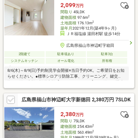
問い合わせ頂けます♪ 友達追加→『@582hulsx』でID検索！！
2,099
万円
間取り
4SLDK
2
建物面積
97.6m
2
土地面積
176.13m
築年月
2021年12月(築4年9ヶ月)
ＪＲ福塩線 湯田村駅 徒歩14分
広島県福山市神辺町字箱田
2階建て
駐車場あり
駐車3台
システムキッチン
オール電化
所有権
8/6(木)～8/9(日)予約制見学会開催※当日予約OK。ご希望日をお知
らせください。●標準シロアリ防除工事、クリーニング、鍵交
換、雨漏り点検、設備点検【おすすめポイント】・雨漏り、構造
上主要な部分の欠陥や・腐食、給排水管の故障や漏水についてお
引渡しより２年間保証・シロアリ防除工事施工後5年間保証・お客
広島県福山市神辺町大字新徳田 2,380万円 7SLDK
様に合わせたローンの組み方や金融機関をご提案。住宅ローンが
初めての方でもお気軽にご相談ください【周辺施設】・福山市立
湯田小学校1200ｍ（徒歩15分）・福山市立神辺中学校1700ｍ（徒
2,380
万円
歩22分/自転車7分）・ハローズ神辺店店様1300ｍ（徒歩17分/車3
間取り
7SLDK
分）・
2
建物面積
254.43m
2
土地面積
563.49m
築年月
1986年12月(築39年9ヶ月)