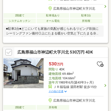
広島県福山市神辺町大字川北
2階建て
駐車場あり
駐車2台
システムキッチン
オール電化
所有権
■駐車2台■どこにいても家族の気配が感じられるリビング吹抜に
シーリングファン備付◎上にたまる暖かい空気と下にたまる冷た
い空気を循環させることで室温のムラをなくし、冷暖房の効率を
上げる効果があります■回遊して作業がしやすいキッチン◎レン
ガ調のアクセントウォールが空間に立体感を生み出します■フジ
広島県福山市神辺町大字川北 530万円 4DK
グラン神辺までお車10分圏内でお買い物にも便利！
530
万円
間取り
4DK
2
建物面積
69.48m
2
土地面積
104.66m
築年月
1983年6月(築43年3ヶ月)
ＪＲ福塩線 湯田村駅 徒歩15分
その他の交通
広島県福山市神辺町大字川北
2階建て
所有権