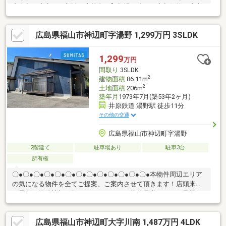
産売却・査定のご相談を大募集！】相場に応じた売却価格の査定
はもちろん、お客さまのご要望やお悩みをお聞かせいただくこと
により、よりよい売却方法をご提案いたします。ご自宅の資産価
広島県福山市神辺町字湯野 1,299万円 3SLDK
値を査定されたい方、住宅ローンのご相談など、売却にまつわる
様々なお悩みにお応えいたします。お気軽にご相談ください。
1,299
万円
間取り
3SLDK
2
建物面積
86.11m
2
土地面積
206m
築年月
1973年7月(築53年2ヶ月)
井原鉄道 湯野駅 徒歩11分
その他の交通
広島県福山市神辺町字湯野
2階建て
駐車場あり
駐車3台
所有権
〇●〇●〇●〇●〇●〇●〇●〇●〇●〇●〇●〇●〇●本物件周辺エリア
の気になる物件を全てご提案、ご案内させて頂きます！店頭来店
で最新の物件情報を知りたい！まとめて物件見学ができる見学ツ
アーは【その場確定！ 見学予約する（無料）からご予約下さ
い】〇●〇●〇●〇●〇●〇●〇●〇●〇●〇●〇●〇●〇●◇内外装フル
広島県福山市神辺町大字川南 1,487万円 4LDK
リフォーム済 最大4台駐車可◇一新された快適な住空間 水回