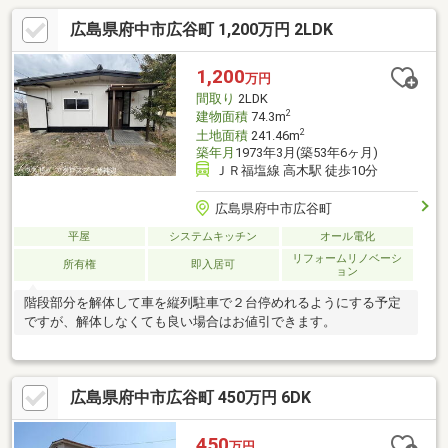
広島県府中市広谷町 1,200万円 2LDK
1,200
万円
間取り
2LDK
2
建物面積
74.3m
2
土地面積
241.46m
築年月
1973年3月(築53年6ヶ月)
ＪＲ福塩線 高木駅 徒歩10分
広島県府中市広谷町
平屋
システムキッチン
オール電化
リフォームリノベーシ
所有権
即入居可
ョン
階段部分を解体して車を縦列駐車で２台停めれるようにする予定
ですが、解体しなくても良い場合はお値引できます。
広島県府中市広谷町 450万円 6DK
450
万円