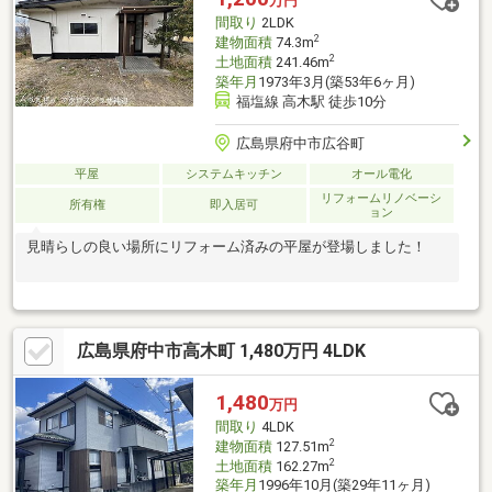
万円
間取り
2LDK
2
建物面積
74.3m
2
土地面積
241.46m
築年月
1973年3月(築53年6ヶ月)
福塩線 高木駅 徒歩10分
広島県府中市広谷町
平屋
システムキッチン
オール電化
リフォームリノベーシ
所有権
即入居可
ョン
見晴らしの良い場所にリフォーム済みの平屋が登場しました！
広島県府中市高木町 1,480万円 4LDK
1,480
万円
間取り
4LDK
2
建物面積
127.51m
2
土地面積
162.27m
築年月
1996年10月(築29年11ヶ月)