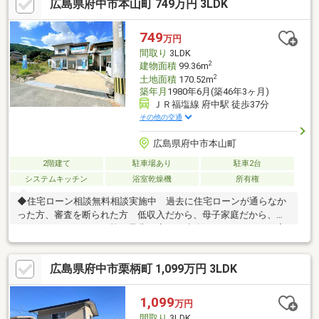
広島県府中市本山町 749万円 3LDK
けでなく、中古戸建、中古マンション、売土地など幅広くご紹介
できます♪ ＨＰにもたくさん掲載しております。◆LINEから
でもお問い合わせ頂けます♪ 友達追加→『@582hulsx』でID検
749
万円
索！！
間取り
3LDK
2
建物面積
99.36m
2
土地面積
170.52m
築年月
1980年6月(築46年3ヶ月)
ＪＲ福塩線 府中駅 徒歩37分
その他の交通
広島県府中市本山町
2階建て
駐車場あり
駐車2台
システムキッチン
浴室乾燥機
所有権
◆住宅ローン相談無料相談実施中 過去に住宅ローンが通らなか
った方、審査を断られた方 低収入だから、母子家庭だから、カ
ードローンがあるから等 是非一度、ご連絡下さい。 住宅
ローンを通してきた実績があります。◆府中市内を中心に、数多
くのの仲介物件を取り扱っております。 新築戸建てだけでな
広島県府中市栗柄町 1,099万円 3LDK
く、中古戸建、中古マンション、売土地など幅広くご紹介できま
す♪ ＨＰにもたくさん掲載しております。◆LINEからでもお
問い合わせ頂けます♪ 友達追加→『@582hulsx』でID検索！！
1,099
万円
間取り
3LDK