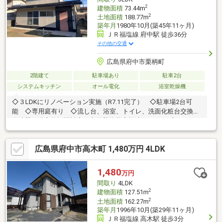
2
建物面積
73.44m
2
土地面積
188.77m
築年月
1980年10月(築45年11ヶ月)
ＪＲ福塩線 府中駅 徒歩36分
その他の交通
広島県府中市栗柄町
2階建て
駐車場あり
駐車2台
システムキッチン
オール電化
浴室乾燥機
◇３LDKにリノベーション実施（R7.11完了） ◇駐車場2台可
能 ◇専用庭有り ◇流し台、浴室、トイレ、洗面化粧台交換、
食洗器・浴室乾燥機対応 ◇外壁塗装実施済み（R7.11完了）
◇積水ハウス建築の一戸建 ◇内外装リフォーム、オール電化、
システムキッチン、駐車２台可、東南向き、土地50坪以上、浴室
広島県府中市高木町 1,480万円 4LDK
乾燥機、陽当り良好、整形地、庭１０坪以上、シャワー付洗面化
粧台、ワイドバルコニー、バリアフリー、２階建、南面バルコニ
ー、フローリング張替、温水洗浄便座、南庭、浴室に窓、ＴＶモ
1,480
万円
ニタ付インターホン、全居室フローリング、ＩＨクッキングヒー
間取り
4LDK
ター、食器洗乾燥機
2
建物面積
127.51m
2
土地面積
162.27m
築年月
1996年10月(築29年11ヶ月)
ＪＲ福塩線 高木駅 徒歩3分