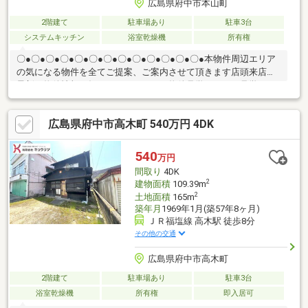
広島県府中市本山町
2階建て
駐車場あり
駐車3台
システムキッチン
浴室乾燥機
所有権
〇●〇●〇●〇●〇●〇●〇●〇●〇●〇●〇●〇●〇●本物件周辺エリア
の気になる物件を全てご提案、ご案内させて頂きます店頭来店で
最新の物件情報を知りたい！まとめて物件見学ができる見学ツア
ーは【その場確定！ 見学予約する（無料）からご予約下さい】
〇●〇●〇●〇●〇●〇●〇●〇●〇●〇●〇●〇●〇●◇安心の耐震補強
広島県府中市高木町 540万円 4DK
と一新された住空間 ・1000万円以下で手に入る内外装フルリフ
ォーム済み再生住宅 ・水回り全てを新品交換し壁や床を刷新、
外壁・屋根塗装も完了 ・建物は約30坪の3LDKでWICや浴室乾燥
540
万円
機を完備 ・車の出し入れもスムーズな並列駐車3台分確保 ・耐
間取り
4DK
震補強工事済みで安心
2
建物面積
109.39m
2
土地面積
165m
築年月
1969年1月(築57年8ヶ月)
ＪＲ福塩線 高木駅 徒歩8分
その他の交通
広島県府中市高木町
2階建て
駐車場あり
駐車3台
浴室乾燥機
所有権
即入居可