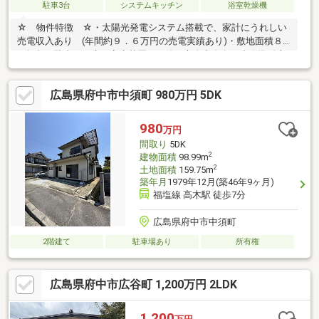
駐車3台
システムキッチン
浴室乾燥機
☆ 物件特徴 ☆・太陽光発電システム搭載で、家計にうれしい
売電収入あり (年間約９．６万円の売電実績あり)・敷地面積８
０坪超！駐車・お庭・家庭菜園など使い方自由自在・省令準耐火
構造採用・カーポート付きで雨の日の乗り降りも快適・２０畳用
エアコン付きで、入居後すぐ快適生活・全居室収納＋ウォークイ
広島県府中市中須町 980万円 5DK
ンクローゼット＋シューズＩＣ付きで収納充実・食器洗い乾燥機
付きで毎日の家事負担も軽く・浴室乾燥暖房機付き、雨の日のお
洗濯にも便利・タッチキー採用で、荷物が多い日もスムーズに施
980
万円
錠・開錠可能・複層ガラス・Ｌｏｗ－Ｅガラス採用で断熱性にも
間取り
5DK
配慮☆ 周辺環境 ☆・網引小学校：徒歩15分
2
建物面積
98.99m
2
土地面積
159.75m
築年月
1979年12月(築46年9ヶ月)
福塩線 高木駅 徒歩7分
広島県府中市中須町
2階建て
駐車場あり
所有権
広島県府中市広谷町 1,200万円 2LDK
1,200