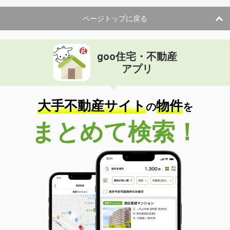
ページトップに戻る
goo住宅・不動産
アプリ
大手不動産サイト
物件
の
を
まとめて検索！