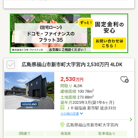
せください。朝日携帯：090-31741-6395
広島県福山市新市町大字宮内 2,530万円 4LDK
2,530
万円
間取り
4LDK
2
建物面積
100.78m
2
土地面積
273.88m
築年月
2025年3月(築1年6ヶ月)
ＪＲ福塩線 新市駅 徒歩33分
その他の交通
広島県福山市新市町大字宮内
2階建て
南道路
駐車場あり