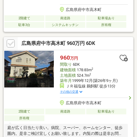
広島県府中市高木町
2階建て
南道路
駐車場あり
駐車3台
システムキッチン
所有権
広島県府中市高木町 960万円 6DK
960
万円
間取り
6DK
2
建物面積
178.83m
2
土地面積
524.7m
築年月
1999年12月(築26年9ヶ月)
ＪＲ福塩線 鵜飼駅 徒歩13分
その他の交通
広島県府中市高木町
2階建て
南道路
駐車場あり
所有権
庭が広く日当たり良い。病院、スーパー、ホームセンター、徒歩
圏内。是非ご検討宜しくお願い致します。内覧の際は是非お問合