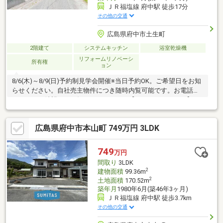
ＪＲ福塩線 府中駅 徒歩17分
その他の交通
広島県府中市土生町
2階建て
システムキッチン
浴室乾燥機
リフォームリノベーシ
所有権
ョン
8/6(木)～8/9(日)予約制見学会開催※当日予約OK。ご希望日をお知
らせください。自社売主物件につき随時内覧可能です。お電話か
メールでご希望日をお知らせください。【おすすめポイント】・
本物件は条件により住宅ローン減税が適用されます。・雨漏り、
構造上主要な部分の欠陥や・腐食、給排水管の故障や漏水につい
広島県府中市本山町 749万円 3LDK
てお引渡しより２年間保証。・シロアリ防除工事施工後5年間保
証。・お客様に合わせたローンの組み方や金融機関をご提案。
【周辺施設】・南小学校まで約950ｍ（徒歩約11分）・第一中学
749
万円
校まで約800ｍ（徒歩約10分）・ハローズ府中店様まで約2000ｍ
間取り
3LDK
（徒歩
2
建物面積
99.36m
2
土地面積
170.52m
築年月
1980年6月(築46年3ヶ月)
ＪＲ福塩線 府中駅 徒歩3.7km
その他の交通