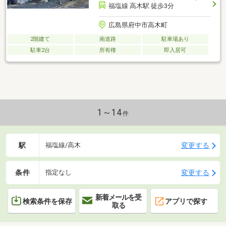
福塩線 高木駅 徒歩3分
広島県府中市高木町
2階建て
南道路
駐車場あり
駐車2台
所有権
即入居可
1～14
件
駅
変更する
福塩線/高木
条件
変更する
指定なし
新着メールを受
検索条件を保存
アプリで探す
取る