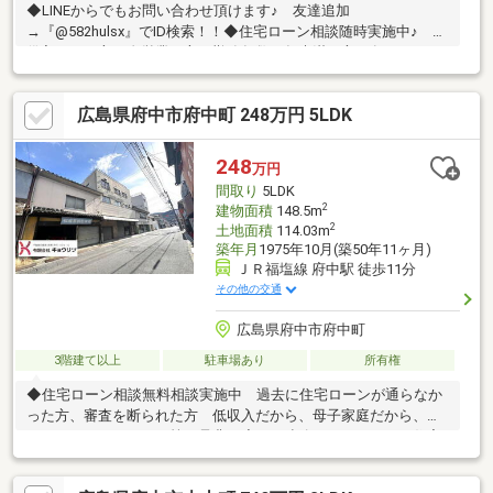
◆LINEからでもお問い合わせ頂けます♪ 友達追加
→『@582hulsx』でID検索！！◆住宅ローン相談随時実施中♪
借入がある方、自営業の方、勤務年数１年未満の方、各種ローン
残債を 住宅ローンにおまとめして月々の支払いを少なくできま
す。 当社提携の銀行でお借入れで低金利にて住宅ローンを借り
広島県府中市府中町 248万円 5LDK
入れできます。 ◆府中市内を中心に、数多くのの仲介物件を取
り扱っております。 新築戸建てだけでなく、中古戸建、中古マ
ンション、売土地など幅広くご紹介できます♪一部ＨＰにも掲載し
248
万円
ております◆当社限定ご成約キャンペーン実施中 詳細は『プレ
間取り
5LDK
ゼント情報』にてご確認下さい。
2
建物面積
148.5m
2
土地面積
114.03m
築年月
1975年10月(築50年11ヶ月)
ＪＲ福塩線 府中駅 徒歩11分
その他の交通
広島県府中市府中町
3階建て以上
駐車場あり
所有権
◆住宅ローン相談無料相談実施中 過去に住宅ローンが通らなか
った方、審査を断られた方 低収入だから、母子家庭だから、カ
ードローンがあるから等 是非一度、ご連絡下さい。 住宅
ローンを通してきた実績があります。◆府中市・福山市内を中心
に、数多くのの仲介物件を取り扱っております。 新築戸建てだ