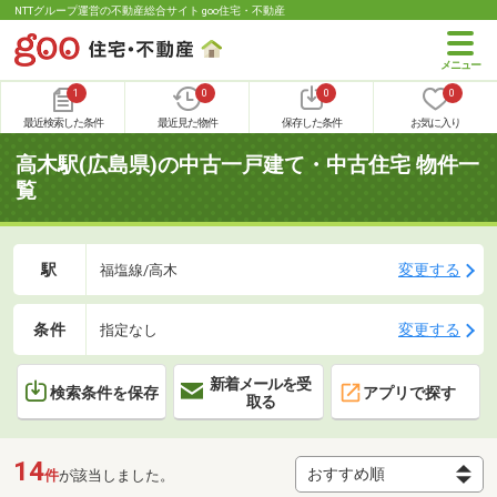
NTTグループ運営の不動産総合サイト goo住宅・不動産
1
0
0
0
最近検索した条件
最近見た物件
保存した条件
お気に入り
高木駅(広島県)の中古一戸建て・中古住宅 物件一
覧
駅
変更する
福塩線/高木
条件
変更する
指定なし
新着メールを受
検索条件を保存
アプリで探す
取る
14
件
が該当しました。