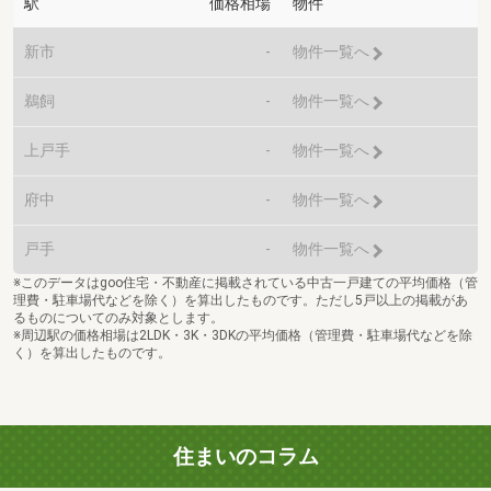
駅
価格相場
物件
新市
-
物件一覧へ
鵜飼
-
物件一覧へ
上戸手
-
物件一覧へ
府中
-
物件一覧へ
戸手
-
物件一覧へ
※このデータはgoo住宅・不動産に掲載されている中古一戸建ての平均価格（管
理費・駐車場代などを除く）を算出したものです。ただし5戸以上の掲載があ
るものについてのみ対象とします。
※周辺駅の価格相場は2LDK・3K・3DKの平均価格（管理費・駐車場代などを除
く）を算出したものです。
住まいのコラム