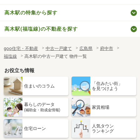
高木駅の特集から探す
高木駅(福塩線)の不動産を探す
goo住宅・不動産
中古一戸建て
広島県
府中市
福塩線
高木駅の中古一戸建て 物件一覧
お役立ち情報
「住みたい街」
住まいのコラム
を見つけよう
暮らしのデータ
家賃相場
(補助金・助成金情報)
人気タウン
住宅ローン
ランキング