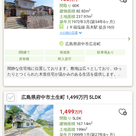
間取り
6DK
2
建物面積
82.82m
2
土地面積
237.97m
築年月
1972年3月(築54年6ヶ月)
ＪＲ福塩線 高木駅 徒歩16分
その他の交通
広島県府中市広谷町
2階建て
南道路
駐車場あり
所有権
即入居可
閑静な住宅地に位置しております。敷地は広々としており、ゆっ
たりとつくられた木造住宅が温かみのある生活を提供します。
6DKの間取りは多目的に利用できるスペースが必要な方に最適で
す。前面道路から階段をのぼると、お庭もあり、プライベート空
間を感じれます。また、周辺環境は落ち着いており、静かな生活
広島県府中市土生町 1,499万円 5LDK
を求める方に理想的です。この温かみのある木造住宅で、心地よ
い暮らしを始めてみませんか？ぜひ一度、ご見学いただき、その
魅力を直接お確かめください。備考：建物面積につきまして、増
1,499
万円
築未登記有り。増築部面積42.88㎡、延床面積121.74㎡（課税明細
間取り
5LDK
書参照）
2
建物面積
167.14m
2
土地面積
199m
築年月
1999年1月(築27年8ヶ月)