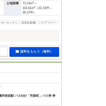
2
土地面積
73.23m
～
2
116.61m
（22.15坪～
35.27坪）
ンターキッチン
浴室乾燥機
バリアフリー
資料をもらう（無料）
町
属学校前駅 バス6分/「丹那町」バス停 停