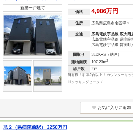
新築一戸建て
4,986万円
価格
住所
広島県広島市南区翠２
交通
広島電鉄宇品線 広大附
広島電鉄宇品線 県病院前
広島電鉄宇品線 皆実町六
間取り
3LDK+S（納戸）
2
建物面積
107.23m
総戸数
2戸
所有権
駐車2台以上
カウンターキッ
IHクッキングヒータ
お気に入りに追加
旭２（県病院前駅） 3250万円