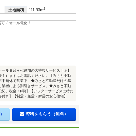
2
土地面積
111.93m
居可
オール電化
レール８台＋≪追加の大特典サービス！≫】
夫！）まずはお電話ください。【みさと不動
年中無休で営業中。◆みさと不動産だけの基
し業者による割引きサービス。◆みさと不動
(多)、税金！(得)】【アフターサービスに特に
書付き】【制震・免震・耐震の安心住宅】
）
資料をもらう（無料）