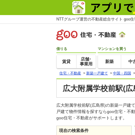
NTTグループ運営の不動産総合サイト goo
借りる
マンションを買う
店舗･
賃貸
新築
中
事業用
住宅・不動産
>
新築一戸建て
>
中国・四国
広大附属学校前駅(広
広大附属学校前駅(広島県)の新築一戸
戸建て物件情報を探すならgoo住宅・
goo住宅・不動産がサポートします。
現在の検索条件