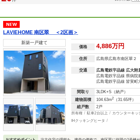
LAVIEHOME 南区翠 ＜2区画＞
新築一戸建て
4,886万円
価格
住所
広島県広島市南区翠２
交通
広島電鉄宇品線 広大附
広島電鉄宇品線 県病院前
広島電鉄宇品線 皆実町六
間取り
3LDK+S（納戸）
2
建物面積
104.63m
（31.65坪）
総戸数
2戸
所有権
駐車2台以上
カウンターキッ
IHクッキングヒータ
おすすめポイント
注文住宅の理想を、建売の価格で。南区翠に待望の2号棟