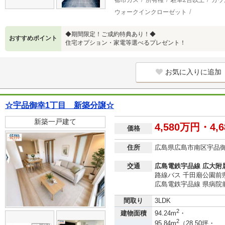
都市ガス
所有権
駐車2台以上
カウ
ウォークインクローゼット
◆期間限定！ご成約特典あり！◆
おすすめポイント
住宅オプション・家電等選べるプレゼント！
お気に入りに追加
☆宇品御幸1丁目 新築分譲☆
新築一戸建て
4,580万円・4,
価格
住所
広島県広島市南区宇品
交通
広島電鉄宇品線 広大附
路線バス 千田廟公園前
広島電鉄宇品線 県病院前
間取り
3LDK
2
建物面積
94.24m
・
2
95.84m
（28.50坪・