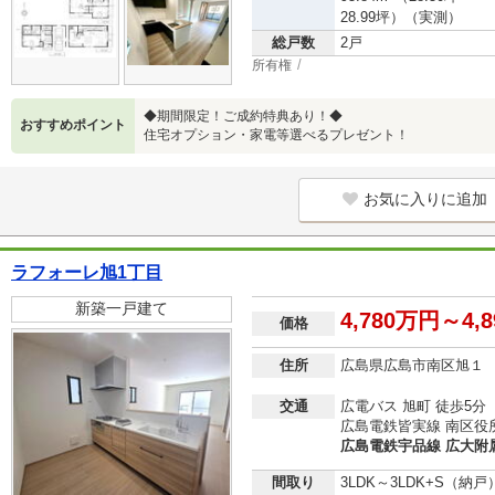
28.99坪）（実測）
総戸数
2戸
所有権
◆期間限定！ご成約特典あり！◆
おすすめポイント
住宅オプション・家電等選べるプレゼント！
お気に入りに追加
ラフォーレ旭1丁目
新築一戸建て
4,780万円～4,
価格
住所
広島県広島市南区旭１
交通
広電バス 旭町 徒歩5分
広島電鉄皆実線 南区役所
広島電鉄宇品線 広大附属
間取り
3LDK～3LDK+S（納戸