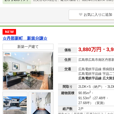
お気に入りに追加
☆丹那新町 新規分譲☆
新築一戸建て
3,880万円・3,
価格
住所
広島県広島市南区丹那
交通
広島電鉄宇品線 県病院前
広島電鉄宇品線 宇品二丁
広島電鉄宇品線 広大附属
間取り
2LDK+S（納戸）・3LD
2
建物面積
90.85m
・
2
91.53m
（27.48坪・
27.68坪）（実測）
総戸数
2戸