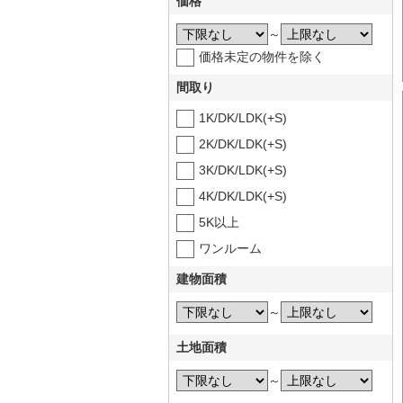
価格
～
価格未定の物件を除く
間取り
1K/DK/LDK(+S)
2K/DK/LDK(+S)
3K/DK/LDK(+S)
4K/DK/LDK(+S)
5K以上
ワンルーム
建物面積
～
土地面積
～