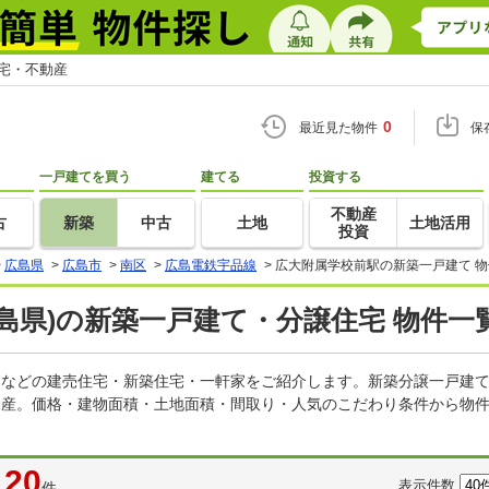
住宅・不動産
0
最近見た物件
保
一戸建てを買う
建てる
投資する
不動産
古
新築
中古
土地
土地活用
投資
>
広島県
>
広島市
>
南区
>
広島電鉄宇品線
>
広大附属学校前駅の新築一戸建て 
島県)の新築一戸建て・分譲住宅 物件一
建てなどの建売住宅・新築住宅・一軒家をご紹介します。新築分譲一戸建
不動産。価格・建物面積・土地面積・間取り・人気のこだわり条件から物
20
表示件数
件