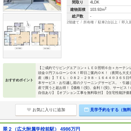
間取り
4LDK
2
建物面積
103.92m
総戸数
-
2階建て
所有権
駐車2台以上
即入
【ご成約でリビングエアコン＋ＬＥＤ照明６台＋カーテン
頭金０円フルローンＯＫ！即日ご案内ＯＫ！（夜間も大丈
産（株）】ＴＥＬ：０８２－２９８－１６４４※３６５日
おすすめポイント
本サービス・お引越し前のクリーニングサービス。・引越
産で買うと超お得！【価格！(安)、金利！(安)、サービス！
自信あり】【オプション工事を無料取付】【住宅性能評価
お気に入りに追加
見学予約をする（無料
翠２（広大附属学校前駅） 4986万円