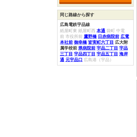
同じ路線から探す
広島電鉄宇品線
紙屋町東
紙屋町西
本通
袋町
中電
前
市役所前
鷹野橋
日赤病院前
広電
本社前
御幸橋
皆実町六丁目
広大附
属学校前
県病院前
宇品二丁目
宇品
三丁目
宇品四丁目
宇品五丁目
海岸
通
元宇品口
広島港（宇品）