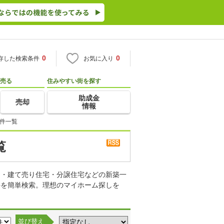
0
0
存した検索条件
お気に入り
売る
住みやすい街を探す
助成金
売却
情報
物件一覧
覧
て・建て売り住宅・分譲住宅などの新築一
件を簡単検索。理想のマイホーム探しを
並び替え