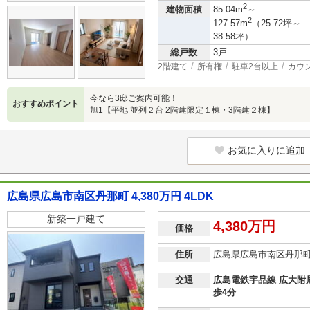
2
建物面積
85.04m
～
2
127.57m
（25.72坪～
38.58坪）
総戸数
3戸
2階建て
所有権
駐車2台以上
カウ
今なら3邸ご案内可能！
おすすめポイント
旭1【平地 並列２台 2階建限定１棟・3階建２棟】
お気に入りに追加
広島県広島市南区丹那町 4,380万円 4LDK
新築一戸建て
4,380万円
価格
住所
広島県広島市南区丹那
交通
広島電鉄宇品線 広大附
歩4分