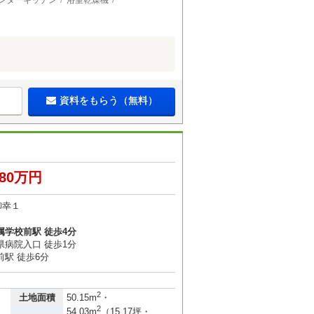
ンターキッチン
浴室乾燥機
資料をもらう（無料）
680万円
御幸１
属学校前駅 徒歩4分
県病院入口 徒歩1分
駅 徒歩6分
2
土地面積
50.15m
・
2
54.03m
（15.17坪・