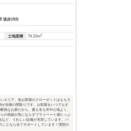
１
 徒歩19分
2
土地面積
74.22m
すいエリア。各お部屋のクローゼットはもちろ
納が自慢の間取りです。お部屋をいつでもす
高断熱なお家だから、夏も冬も年中心地よく、
からの視線が気にならずプライベート感たっぷ
化など、うれしい設備が充実しています。バ
入のことなら全てサポートしています！理想の