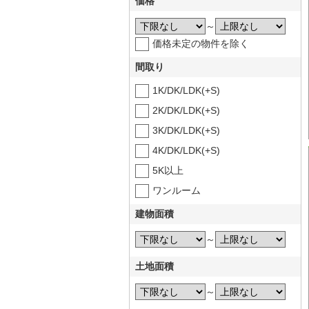
価格
～
価格未定の物件を除く
間取り
1K/DK/LDK(+S)
2K/DK/LDK(+S)
3K/DK/LDK(+S)
4K/DK/LDK(+S)
5K以上
ワンルーム
建物面積
～
土地面積
～