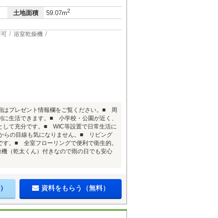
2
土地面積
59.07m
居可
浴室乾燥機
細はプレゼント情報欄をご覧ください。■ 周
利に生活できます。■ 小学校・公園が近く、
として充分です。■ WIC等設置で日常生活に
外からの目線も気になりません。■ リビング
です。■ 全室フローリングで便利で衛生的。
燥機（乾太くん）付きなので雨の日でも安心
）
資料をもらう（無料）