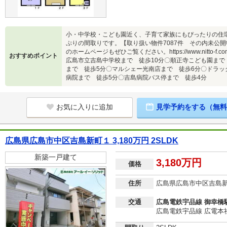
小・中学校・こども園近く、子育て家族にもぴったりの住
ぷりの間取りです。【取り扱い物件7087件 その内未公開
のホームページもぜひご覧ください。https://www.nitto
おすすめポイント
広島市立吉島中学校まで 徒歩10分〇順正寺こども園まで
まで 徒歩5分〇マルシェー光南店まで 徒歩6分〇ドラッ
病院まで 徒歩5分〇吉島病院バス停まで 徒歩4分
お気に入りに追加
見学予約をする（無料
広島県広島市中区吉島新町１ 3,180万円 2SLDK
新築一戸建て
3,180万円
価格
住所
広島県広島市中区吉島
交通
広島電鉄宇品線 御幸橋駅
広島電鉄宇品線 広電本社