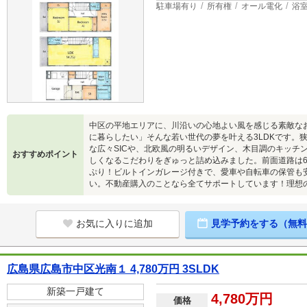
駐車場有り
所有権
オール電化
浴
中区の平地エリアに、川沿いの心地よい風を感じる素敵な
に暮らしたい」そんな若い世代の夢を叶える3LDKです。
な広々SICや、北欧風の明るいデザイン、木目調のキッチ
おすすめポイント
しくなるこだわりをぎゅっと詰め込みました。前面道路は
ぷり！ビルトインガレージ付きで、愛車や自転車の保管も
い。不動産購入のことなら全てサポートしています！理想
お気に入りに追加
見学予約をする（無料
広島県広島市中区光南１ 4,780万円 3SLDK
新築一戸建て
4,780万円
価格