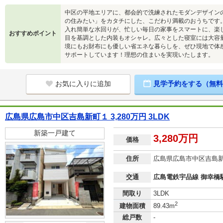
中区の平地エリアに、都会的で洗練されたモダンデザイン
の住みたい」をカタチにした、こだわり満載のおうちです
入れ簡単な水回りが、忙しい毎日の家事をスマートに、楽
おすすめポイント
目を基調とした内装もオシャレ。広々とした寝室には大容
境にもお財布にも優しい省エネな暮らしを、ぜひ現地で体
サポートしています！理想の住まいを実現いたします。
お気に入りに追加
見学予約をする（無料
広島県広島市中区吉島新町１ 3,280万円 3LDK
新築一戸建て
3,280万円
価格
住所
広島県広島市中区吉島
交通
広島電鉄宇品線 御幸橋駅
間取り
3LDK
2
建物面積
89.43m
総戸数
-