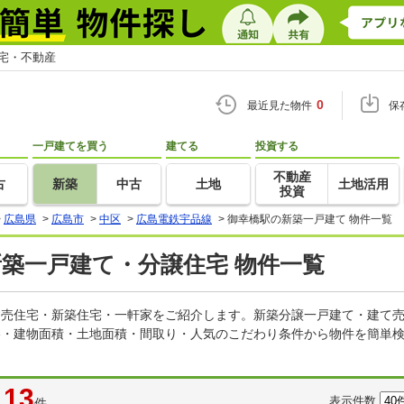
住宅・不動産
0
最近見た物件
保
一戸建てを買う
建てる
投資する
不動産
古
新築
中古
土地
土地活用
投資
>
広島県
>
広島市
>
中区
>
広島電鉄宇品線
>
御幸橋駅の新築一戸建て 物件一覧
新築一戸建て・分譲住宅 物件一覧
の建売住宅・新築住宅・一軒家をご紹介します。新築分譲一戸建て・建て
格・建物面積・土地面積・間取り・人気のこだわり条件から物件を簡単検
13
表示件数
件