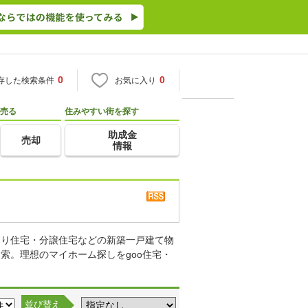
0
0
存した検索条件
お気に入り
売る
住みやすい街を探す
助成金
売却
情報
売り住宅・分譲住宅などの新築一戸建て物
索。理想のマイホーム探しをgoo住宅・
並び替え