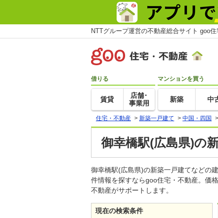
NTTグループ運営の不動産総合サイト goo
借りる
マンションを買う
店舗･
賃貸
新築
中
事業用
住宅・不動産
>
新築一戸建て
>
中国・四国
御幸橋駅(広島県)の
御幸橋駅(広島県)の新築一戸建てなど
件情報を探すならgoo住宅・不動産。価
不動産がサポートします。
現在の検索条件