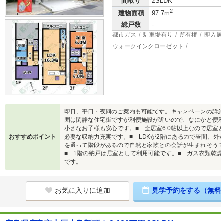
間取り
2SLDK
2
建物面積
97.7m
総戸数
-
都市ガス
駐車場有り
所有権
即入
ウォークインクローゼット
即日、平日・夜間のご案内も可能です。キャンペーンの詳
囲は閑静な住宅街ですが利便施設が近いので、なにかと便
小さなお子様も安心です。■ 全居室6.0帖以上なので居室
おすすめポイント
必要な収納力充実です。■ LDKが2階にあるので昼間、
を通って階段があるので自然と家族との会話が生まれそう
■ 1階の納戸は居室として利用可能です。■ ガス衣類乾
です。
お気に入りに追加
見学予約をする（無料