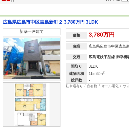
広島県広島市中区吉島新町２ 3,780万円 3LDK
新築一戸建て
3,780万円
価格
住所
広島県広島市中区吉島
交通
広島電鉄宇品線 御幸橋駅
間取り
3LDK
2
建物面積
115.82m
総戸数
-
駐車場有り
所有権
オール電化
ウ