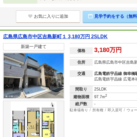
お気に入りに追加
見学予約をする（無料
広島県広島市中区吉島新町１ 3,180万円 2SLDK
新築一戸建て
3,180万円
価格
住所
広島県広島市中区吉島
交通
広島電鉄宇品線 御幸橋駅
広島電鉄宇品線 広電本社
間取り
2SLDK
2
建物面積
97.7m
総戸数
-
駐車場有り
所有権
即入居可
ウォ