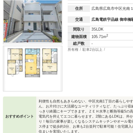
住所
広島県広島市中区光南
交通
広島電鉄宇品線 御幸橋駅
間取り
3SLDK
2
建物面積
105.71m
総戸数
-
所有権
駐車2台以上
利便性も自然もあきらめない、中区光南1丁目の暮らしや
ん、お片付けに大活躍なユーティリティなど、たっぷり収
っきり綺麗にキープできます。ＺＥＨ水準と断熱等級5の
おすすめポイント
電気代を抑えてエコに暮らせます。2階にあるLDKは、外
り！毎日の家事が楽しくなるシステムキッチンやオール電
ス停まで徒歩約3分、お車も2台並列で駐車可能！住宅購
住まいを実現いたします。