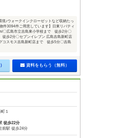
環境♪ウォークインクローゼットなど収納たっ
物件3094件ご用意しています】日東リバティ
-f.com/〇広島市立吉島東小学校まで 徒歩2分〇
 徒歩2分〇セブンイレブン 広島吉島新町店
グコスモス吉島新町店まで 徒歩5分〇吉島
）
資料をもらう（無料）
新町１
 徒歩22分
前駅 徒歩24分