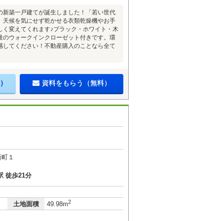
の新築一戸建てが誕生しました！「若い世代
。天候を気にせず乾かせる衣類乾燥機やお手
しく変えてくれます♪ブラック・ホワイト・木
量のウォークインクローゼット付きです。環
感してください！不動産購入のことなら全て
）
資料をもらう（無料）
新町１
 徒歩21分
2
土地面積
49.98m