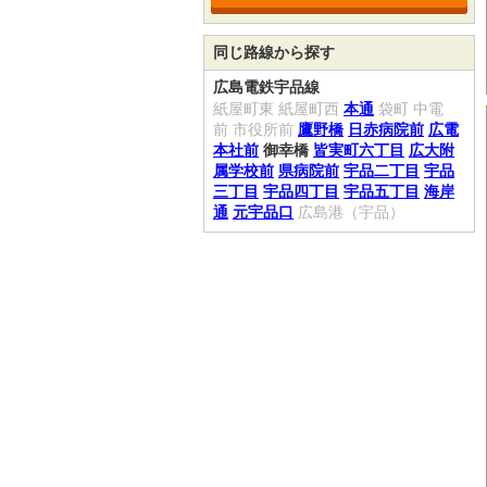
同じ路線から探す
広島電鉄宇品線
紙屋町東
紙屋町西
本通
袋町
中電
前
市役所前
鷹野橋
日赤病院前
広電
本社前
御幸橋
皆実町六丁目
広大附
属学校前
県病院前
宇品二丁目
宇品
三丁目
宇品四丁目
宇品五丁目
海岸
通
元宇品口
広島港（宇品）