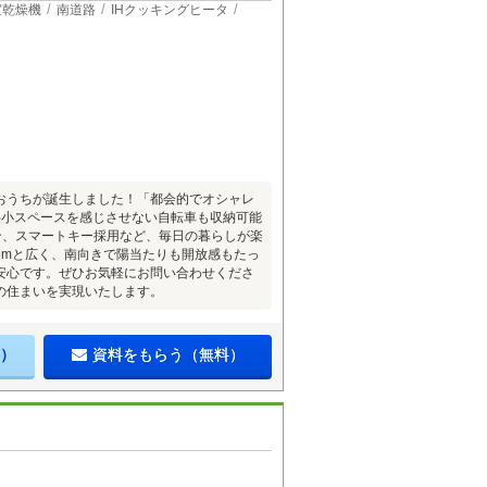
室乾燥機
南道路
IHクッキングヒータ
おうちが誕生しました！「都会的でオシャレ
狭小スペースを感じさせない自転車も収納可能
ン、スマートキー採用など、毎日の暮らしが楽
6mと広く、南向きで陽当たりも開放感もたっ
安心です。ぜひお気軽にお問い合わせくださ
の住まいを実現いたします。
）
資料をもらう（無料）