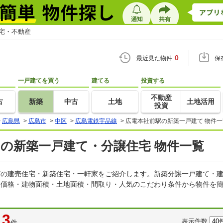
住宅・不動産
0
最近見た物件
保
一戸建てを買う
建てる
投資する
不動産
古
新築
中古
土地
土地活用
投資
>
広島県
>
広島市
>
中区
>
広島電鉄宇品線
>
広電本社前駅の新築一戸建て 物件一
)の新築一戸建て・分譲住宅 物件一覧
などの建売住宅・新築住宅・一軒家をご紹介します。新築分譲一戸建て・
。価格・建物面積・土地面積・間取り・人気のこだわり条件から物件を簡
3
表示件数
件