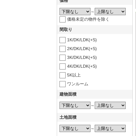
価格
～
価格未定の物件を除く
間取り
1K/DK/LDK(+S)
2K/DK/LDK(+S)
3K/DK/LDK(+S)
4K/DK/LDK(+S)
5K以上
ワンルーム
建物面積
～
土地面積
～