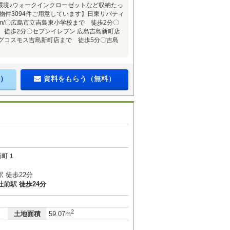
環境♪ウォークインクローゼットなど収納たっ
物件3094件ご用意しています】日東リバティ
-f.com/〇広島市立吉島東小学校まで 徒歩2分〇
 徒歩2分〇セブンイレブン 広島吉島新町店
グコスモス吉島新町店まで 徒歩5分〇吉島
）
資料をもらう（無料）
新町１
 徒歩22分
前駅 徒歩24分
2
土地面積
59.07m