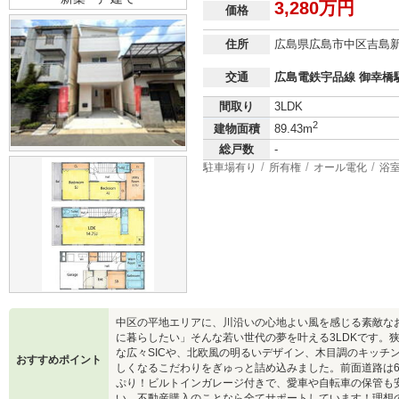
3,280万円
価格
住所
広島県広島市中区吉島
交通
広島電鉄宇品線 御幸橋駅
間取り
3LDK
2
建物面積
89.43m
総戸数
-
駐車場有り
所有権
オール電化
浴
中区の平地エリアに、川沿いの心地よい風を感じる素敵な
に暮らしたい」そんな若い世代の夢を叶える3LDKです。
な広々SICや、北欧風の明るいデザイン、木目調のキッチ
おすすめポイント
しくなるこだわりをぎゅっと詰め込みました。前面道路は
ぷり！ビルトインガレージ付きで、愛車や自転車の保管も
い。不動産購入のことなら全てサポートしています！理想