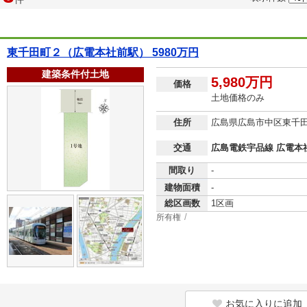
東千田町２（広電本社前駅） 5980万円
建築条件付土地
5,980万円
価格
土地価格のみ
住所
広島県広島市中区東千
交通
広島電鉄宇品線 広電本
間取り
-
建物面積
-
総区画数
1区画
所有権
お気に入りに追加