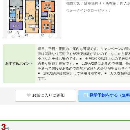
都市ガス
駐車場有り
所有権
即入
ウォークインクローゼット
即日、平日・夜間のご案内も可能です。キャンペーンの詳
囲は閑静な住宅街ですが利便施設が近いので、なにかと便
小さなお子様も安心です。■ 全居室6.0帖以上なので居室
おすすめポイント
必要な収納力充実です。■ LDKが2階にあるので昼間、
を通って階段があるので自然と家族との会話が生まれそう
■ 1階の納戸は居室として利用可能です。■ ガス衣類乾
です。
お気に入りに追加
見学予約をする（無料
3
件