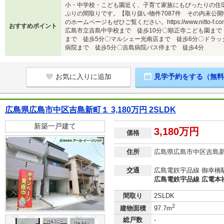
小・中学校・こども園近く、子育て家族にもぴったりの住
ぷりの間取りです。【取り扱い物件7087件 その内未公開
のホームページもぜひご覧ください。https://www.nitto
おすすめポイント
広島市立吉島中学校まで 徒歩10分〇順正寺こども園まで
まで 徒歩5分〇マルシェー光南店まで 徒歩6分〇ドラッ
病院まで 徒歩5分〇吉島病院バス停まで 徒歩4分
お気に入りに追加
見学予約をする（無料
広島県広島市中区吉島新町１ 3,180万円 2SLDK
新築一戸建て
3,180万円
価格
住所
広島県広島市中区吉島
交通
広島電鉄宇品線 御幸橋駅
広島電鉄宇品線 広電本社
間取り
2SLDK
2
建物面積
97.7m
総戸数
-