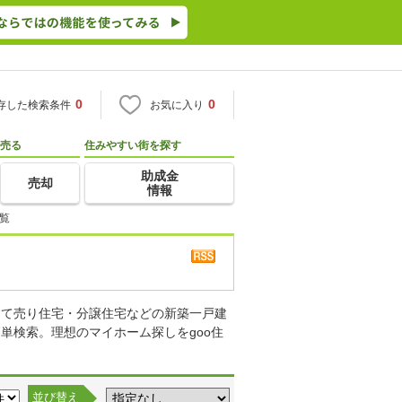
0
0
存した検索条件
お気に入り
売る
住みやすい街を探す
助成金
売却
情報
覧
建て売り住宅・分譲住宅などの新築一戸建
単検索。理想のマイホーム探しをgoo住
並び替え