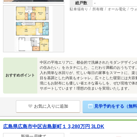
総戸数
-
駐車場有り
所有権
オール電化
ウ
中区の平地エリアに、都会的で洗練されたモダンデザイン
の住みたい」をカタチにした、こだわり満載のおうちです
入れ簡単な水回りが、忙しい毎日の家事をスマートに、楽
おすすめポイント
目を基調とした内装もオシャレ。広々とした寝室には大容
境にもお財布にも優しい省エネな暮らしを、ぜひ現地で体
サポートしています！理想の住まいを実現いたします。
お気に入りに追加
見学予約をする（無料
広島県広島市中区吉島新町１ 3,280万円 3LDK
新築一戸建て