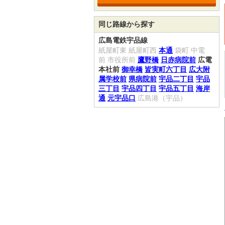
同じ路線から探す
広島電鉄宇品線
紙屋町東
紙屋町西
本通
袋町
中電
前
市役所前
鷹野橋
日赤病院前
広電
本社前
御幸橋
皆実町六丁目
広大附
属学校前
県病院前
宇品二丁目
宇品
三丁目
宇品四丁目
宇品五丁目
海岸
通
元宇品口
広島港（宇品）