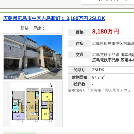
広島県広島市中区吉島新町１ 3,180万円 2SLDK
新築一戸建て
3,180万円
価格
住所
広島県広島市中区吉島
交通
広島電鉄宇品線 御幸橋駅
広島電鉄宇品線 広電本社
間取り
2SLDK
2
建物面積
97.7m
総戸数
-
駐車場有り
所有権
即入居可
ウォ