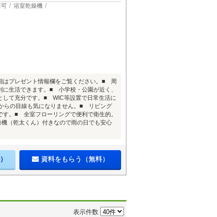
居可
浴室乾燥機
細はプレゼント情報欄をご覧ください。■ 周
利に生活できます。■ 小学校・公園が近く、
として充分です。■ WIC等設置で日常生活に
外からの目線も気になりません。■ リビング
です。■ 全室フローリングで便利で衛生的。
燥機（乾太くん）付きなので雨の日でも安心
）
資料をもらう（無料）
表示件数