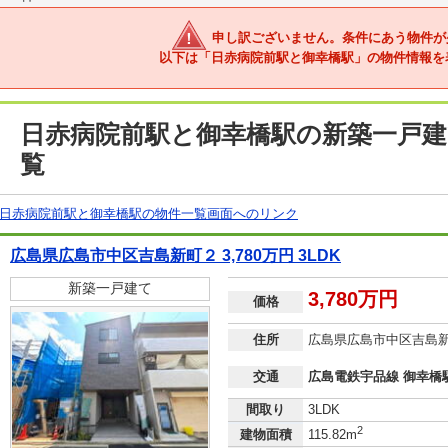
申し訳ございません。条件にあう物件が
以下は「日赤病院前駅と御幸橋駅」の物件情報を
日赤病院前駅と御幸橋駅の新築一戸建
覧
日赤病院前駅と御幸橋駅の物件一覧画面へのリンク
広島県広島市中区吉島新町２ 3,780万円 3LDK
新築一戸建て
3,780万円
価格
住所
広島県広島市中区吉島
交通
広島電鉄宇品線 御幸橋駅
間取り
3LDK
2
建物面積
115.82m