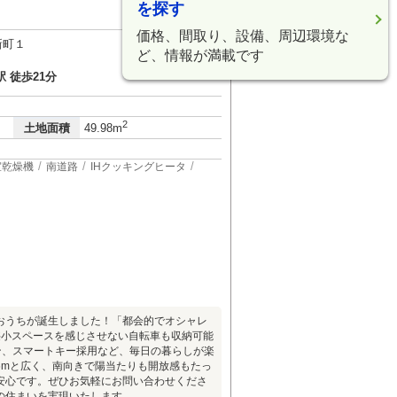
を探す
価格、間取り、設備、周辺環境な
新町１
ど、情報が満載です
 徒歩21分
2
土地面積
49.98m
室乾燥機
南道路
IHクッキングヒータ
おうちが誕生しました！「都会的でオシャレ
狭小スペースを感じさせない自転車も収納可能
ン、スマートキー採用など、毎日の暮らしが楽
6mと広く、南向きで陽当たりも開放感もたっ
安心です。ぜひお気軽にお問い合わせくださ
の住まいを実現いたします。