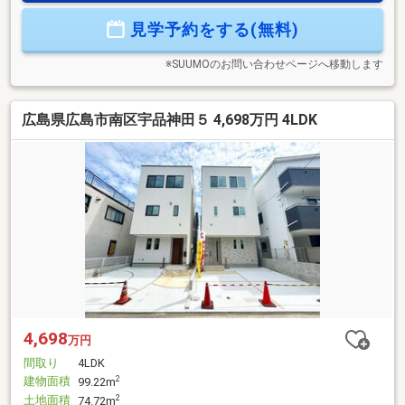
見学予約をする(無料)
※SUUMOのお問い合わせページへ移動します
広島県広島市南区宇品神田５ 4,698万円 4LDK
4,698
万円
間取り
4LDK
建物面積
2
99.22m
土地面積
2
74.72m