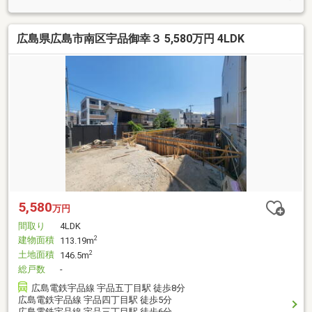
広島県広島市南区宇品御幸３ 5,580万円 4LDK
5,580
万円
間取り
4LDK
建物面積
2
113.19m
土地面積
2
146.5m
総戸数
-
広島電鉄宇品線 宇品五丁目駅 徒歩8分
広島電鉄宇品線 宇品四丁目駅 徒歩5分
広島電鉄宇品線 宇品三丁目駅 徒歩6分