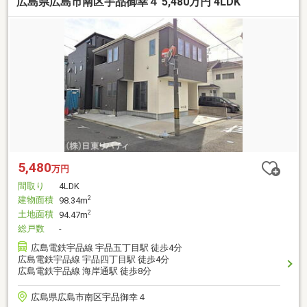
広島県広島市南区宇品御幸４ 5,480万円 4LDK
5,480
万円
間取り
4LDK
建物面積
2
98.34m
土地面積
2
94.47m
総戸数
-
広島電鉄宇品線 宇品五丁目駅 徒歩4分
広島電鉄宇品線 宇品四丁目駅 徒歩4分
広島電鉄宇品線 海岸通駅 徒歩8分
広島県広島市南区宇品御幸４