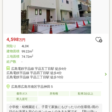
4,598
万円
間取り
4LDK
建物面積
2
99.22m
土地面積
2
74.72m
総戸数
-
広島電鉄宇品線 宇品五丁目駅 徒歩6分
広島電鉄宇品線 宇品四丁目駅 徒歩4分
広島電鉄宇品線 宇品三丁目駅 徒歩10分
広島県広島市南区宇品神田５
都市ガス
所有権
駐車2台以上
即入居可
小学校・幼稚園近く、子育て家族にもぴったりの住環境♪雨の
日のお洗濯も安心なサンルームのあるお家です。【取り扱い