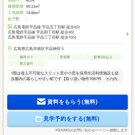
間取り
4LDK
建物面積
2
99.22m
土地面積
2
74.86m
総戸数
-
広島電鉄宇品線 宇品五丁目駅 徒歩6分
広島電鉄宇品線 宇品四丁目駅 徒歩4分
広島電鉄宇品線 宇品三丁目駅 徒歩10分
広島県広島市南区宇品神田５
都市ガス
所有権
駐車2台以上
即入居可
1階は侵入不可能なスリット窓や小窓を採用生活利便施設も徒
歩圏内の暮らしやすい町です【取り扱い物件7087件 その内
未公開物件3094件ご用意しています】日東リバティのホーム
ページもぜひご覧ください。https://www.nitto-f.com/〇広島
市立宇品東小学校まで 徒歩3分〇広島市立宇品中学校まで
資料をもらう(無料)
徒歩14分〇谷の百合幼稚園まで 徒歩3分〇セブンイレブン 広
島宇品神田4丁目店まで 徒歩2分〇イオン宇品店まで 徒歩5
分〇ウォンツ 宇品東6丁目店まで 徒歩5分〇宇品四丁目電停
見学予約をする(無料)
まで 徒歩4分
※SUUMOのお問い合わせページへ移動します