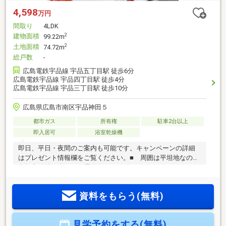
4,598
万円
間取り
4LDK
建物面積
2
99.22m
土地面積
2
74.72m
総戸数
-
広島電鉄宇品線 宇品五丁目駅 徒歩6分
広島電鉄宇品線 宇品四丁目駅 徒歩4分
広島電鉄宇品線 宇品三丁目駅 徒歩10分
広島県広島市南区宇品神田５
都市ガス
所有権
駐車2台以上
即入居可
浴室乾燥機
即日、平日・夜間のご案内も可能です。キャンペーンの詳細
はプレゼント情報欄をご覧ください。■ 周囲は平坦地なので
自転車移動も楽々で、電停・ショッピングセンター・コンビ
ニ等、利便施設が近いので、なにかと便利に生活できます。
■ 全居室が角部屋・2面採光なので、明るい生活空間で快適
資料をもらう(無料)
です。■ 6.7帖の洋室があるので、主寝室に最適です。■
LDKが2階にあるので、昼間、外からの目線も気になりませ
ん。■ 2.1帖のサンルームがあるので、雨の日の洗濯物も安心
見学予約をする(無料)
です。■ 全室フローリングで便利で衛生的。■ エコジョー