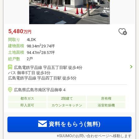
5,480
万円
間取り
4LDK
建物面積
2
98.34m
29.74坪
土地面積
2
94.47m
28.57坪
総戸数
2戸
広島電鉄宇品線 宇品五丁目駅 徒歩4分
バス 御幸5丁目 徒歩3分
広島電鉄宇品線 宇品四丁目駅 徒歩5分
広島県広島市南区宇品御幸４
都市ガス
2階建て
所有権
即入居可
カウンターキッチン
浴室乾燥機
資料をもらう(無料)
※SUUMOのお問い合わせページへ移動します