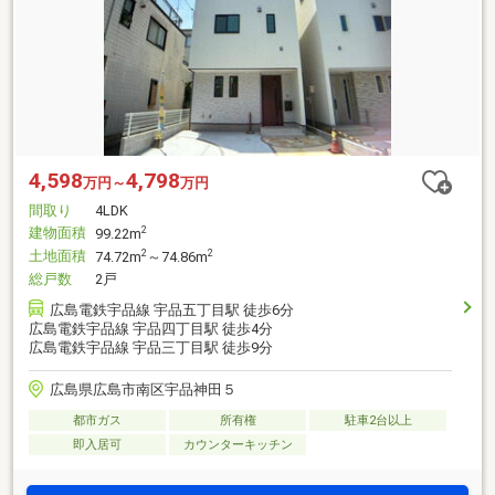
4,598
4,798
万円～
万円
間取り
4LDK
建物面積
2
99.22m
土地面積
2
2
74.72m
～74.86m
総戸数
2戸
広島電鉄宇品線 宇品五丁目駅 徒歩6分
広島電鉄宇品線 宇品四丁目駅 徒歩4分
広島電鉄宇品線 宇品三丁目駅 徒歩9分
広島県広島市南区宇品神田５
都市ガス
所有権
駐車2台以上
即入居可
カウンターキッチン