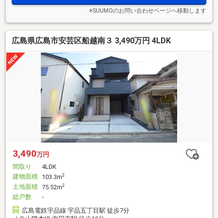
※SUUMOのお問い合わせページへ移動します
広島県広島市安芸区船越南３ 3,490万円 4LDK
3,490
万円
間取り
4LDK
建物面積
2
103.3m
土地面積
2
75.52m
総戸数
-
広島電鉄宇品線 宇品五丁目駅 徒歩7分