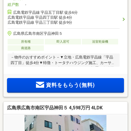
総戸数
-
広島電鉄宇品線 宇品五丁目駅 徒歩6分
広島電鉄宇品線 宇品四丁目駅 徒歩4分
広島電鉄宇品線 宇品三丁目駅 徒歩9分
広島県広島市南区宇品神田５
所有権
即入居可
浴室乾燥機
南道路
－物件のおすすめポイント－▼立地・広島電鉄宇品線「宇品
四丁目」徒歩4分▼特徴・トータテハウジング施工、カーサ・
ヴェルディシリーズ・LDの南側にサンルームを設置・食洗機
搭載の対面式キッチン・各洋室にクローゼット有・1階に洋室
約6.7帖を独立配置・浴室は1616サイズ、浴室乾燥機付・並列
資料をもらう(無料)
2台駐車可(車種による)▼周辺環境・広島市立宇品東小学校 徒
歩3分(約230m)・宇品第三公園 徒歩4分(約260m)・スーパーた
かもり宇品本店 徒歩2分(約140m)■ ご希望の住まい探しをお手
伝いします ━━━━━・・・物件の詳細・ご相談はお気軽に
広島県広島市南区宇品神田５ 4,598万円 4LDK
お問い合わせください。