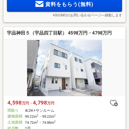
資料をもらう(無料)
※SUUMOのお問い合わせページへ移動します
宇品神田５（宇品四丁目駅） 4598万円・4798万円
4,598
4,798
万円・
万円
間取り
4LDK+サンルーム
建物面積
2
2
99.22m
・99.22m
土地面積
2
2
74.72m
・74.86m
総戸数
2戸