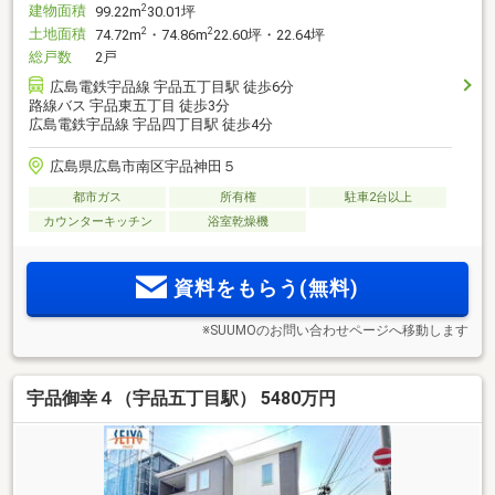
建物面積
2
99.22m
30.01坪
土地面積
2
2
74.72m
・74.86m
22.60坪・22.64坪
総戸数
2戸
広島電鉄宇品線 宇品五丁目駅 徒歩6分
路線バス 宇品東五丁目 徒歩3分
広島電鉄宇品線 宇品四丁目駅 徒歩4分
広島県広島市南区宇品神田５
都市ガス
所有権
駐車2台以上
カウンターキッチン
浴室乾燥機
資料をもらう(無料)
※SUUMOのお問い合わせページへ移動します
宇品御幸４（宇品五丁目駅） 5480万円