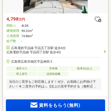
4,798
万円
間取り
4LDK
建物面積
2
99.22m
土地面積
2
74.86m
総戸数
-
広島電鉄宇品線 宇品五丁目駅 徒歩6分
広島電鉄宇品線 宇品四丁目駅 徒歩4分
広島県広島市南区宇品神田５
都市ガス
所有権
駐車2台以上
即入居可
浴室乾燥機
当日のご見学もご対応致します！ぜひ、お気軽にお声掛け下
さい！☆ご見学の予約は→【右上の見学予約する（無料)】を
クリック！トータテ住宅販売（株）本店営業部まで！！0120-
333-222【取扱物件７０８７件 その内未公開物件３０９４件
ご用意しています】トータテのホームページもぜひご覧くだ
資料をもらう(無料)
さい！!https://jyuhan.totate.co.jp/