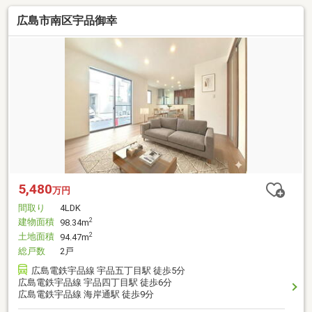
広島市南区宇品御幸
5,480
万円
間取り
4LDK
建物面積
2
98.34m
土地面積
2
94.47m
総戸数
2戸
広島電鉄宇品線 宇品五丁目駅 徒歩5分
広島電鉄宇品線 宇品四丁目駅 徒歩6分
広島電鉄宇品線 海岸通駅 徒歩9分