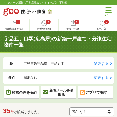
NTTグループ運営の不動産総合サイト goo住宅・不動産
1
0
0
0
最近検索した条件
最近見た物件
保存した条件
お気に入り
宇品五丁目駅(広島県)の新築一戸建て・分譲住宅
物件一覧
駅
変更する
広島電鉄宇品線｜宇品五丁目
条件
変更する
指定なし
新着メールを受
検索条件を保存
アプリで探す
取る
35
件
が該当しました。