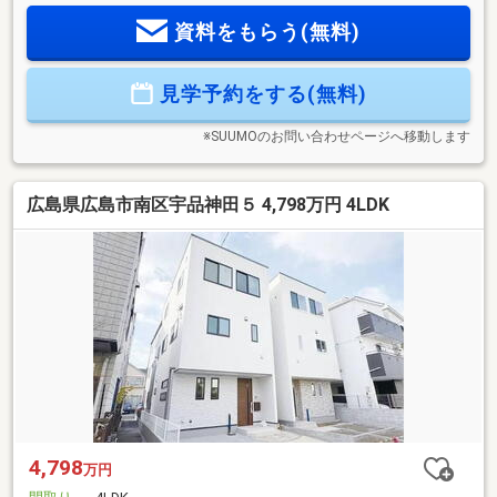
ボード設置により、キッチン廻りがすっきりして収納力も充
資料をもらう(無料)
実です。■ 小学校・保育園が近く忙しいお母さんも安心で
す。■ 10.6帖の洋室は分割可能なので、将来生活スタイルの
変化に柔軟に対応できます。■ リビングを通って階段がある
見学予約をする(無料)
ので自然と家族の顔を合わせ、コミュニケーションが生まれ
そうです。■ 全室フローリングで便利で衛生的。■ 車種に
より駐車場2台使用可能です。
※SUUMOのお問い合わせページへ移動します
広島県広島市南区宇品神田５ 4,798万円 4LDK
4,798
万円