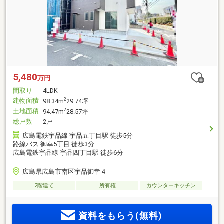
5,480
万円
間取り
4LDK
建物面積
2
98.34m
29.74坪
土地面積
2
94.47m
28.57坪
総戸数
2戸
広島電鉄宇品線 宇品五丁目駅 徒歩5分
路線バス 御幸5丁目 徒歩3分
広島電鉄宇品線 宇品四丁目駅 徒歩6分
広島県広島市南区宇品御幸４
2階建て
所有権
カウンターキッチン
資料をもらう(無料)