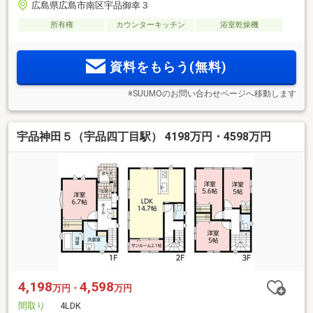
広島県広島市南区宇品御幸３
所有権
カウンターキッチン
浴室乾燥機
資料をもらう(無料)
※SUUMOのお問い合わせページへ移動します
宇品神田５（宇品四丁目駅） 4198万円・4598万円
4,198
4,598
万円・
万円
間取り
4LDK