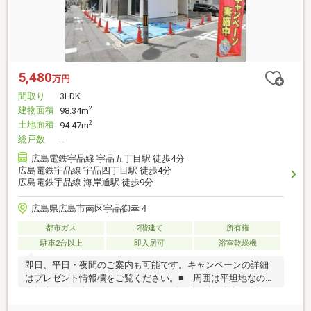
5,480
万円
間取り
3LDK
建物面積
2
98.34m
土地面積
2
94.47m
総戸数
-
広島電鉄宇品線 宇品五丁目駅 徒歩4分
広島電鉄宇品線 宇品四丁目駅 徒歩4分
広島電鉄宇品線 海岸通駅 徒歩9分
広島県広島市南区宇品御幸４
都市ガス
2階建て
所有権
駐車2台以上
即入居可
浴室乾燥機
即日、平日・夜間のご案内も可能です。キャンペーンの詳細
はプレゼント情報欄をご覧ください。■ 周囲は平坦地なので
自転車移動も楽々でスーパー・コンビニ等、利便施設が近い
ので、なにかと便利に生活できます。■ パントリー、カップ