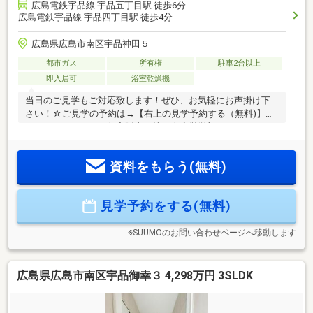
広島電鉄宇品線 宇品五丁目駅 徒歩6分
広島電鉄宇品線 宇品四丁目駅 徒歩4分
広島県広島市南区宇品神田５
都市ガス
所有権
駐車2台以上
即入居可
浴室乾燥機
当日のご見学もご対応致します！ぜひ、お気軽にお声掛け下
さい！☆ご見学の予約は→【右上の見学予約する（無料)】を
クリック！トータテ住宅販売（株）本店営業部まで！！0120-
333-222【取扱物件７０８７件 その内未公開物件３０９４件
ご用意しています】トータテのホームページもぜひご覧くだ
資料をもらう(無料)
さい！!https://jyuhan.totate.co.jp/
見学予約をする(無料)
※SUUMOのお問い合わせページへ移動します
広島県広島市南区宇品御幸３ 4,298万円 3SLDK