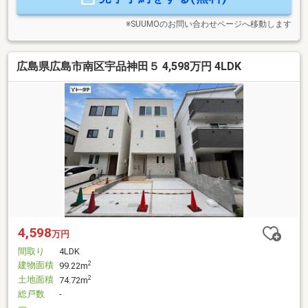
ズ使用によりガス代金も節約できます！■ 車種により、駐車
場2台使用可能です。
※SUUMOのお問い合わせページへ移動します
広島県広島市南区宇品神田５ 4,598万円 4LDK
4,598
万円
間取り
4LDK
建物面積
2
99.22m
土地面積
2
74.72m
総戸数
-