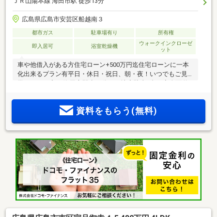
ＪＲ山陽本線 海田市駅 徒歩13分
広島県広島市安芸区船越南３
都市ガス
駐車場有り
所有権
ウォークインクローゼ
即入居可
浴室乾燥機
ット
車や他借入がある方住宅ローン+500万円迄住宅ローンに一本
化出来るプラン有平日・休日・祝日、朝・夜！いつでもご見
学頂けます◆JR海田市駅歩13分の平地◆駐車1台可◆全面道
路は交通量が少なく駐車楽々住宅ローン借り入れ3490円の場
合 月々84340円※変動金利・40年払い・金利0.775％・ボーナ
資料をもらう(無料)
ス払い無しの場合現在の家賃+駐車場代と比べてみてください
◎お仕事が忙しくてなかなか時間の取れない方夜間や早朝
等、対応出来ますのでお気軽にご相談下さい他掲載物件も纏
めてご案内・資料送付可能です