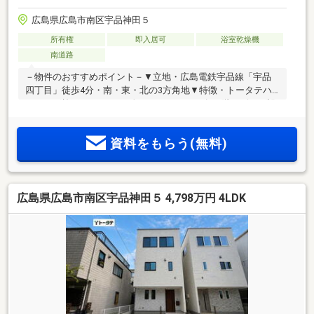
広島県広島市南区宇品神田５
所有権
即入居可
浴室乾燥機
南道路
－物件のおすすめポイント－▼立地・広島電鉄宇品線「宇品
四丁目」徒歩4分・南・東・北の3方角地▼特徴・トータテハ
ウジング施工、カーサ・ヴェルディシリーズ・2階リビング設
計の3階建て住宅・お料理中も会話が弾む対面式キッチン・各
洋室・1階ホールに収納スペースを配置・並列2台駐車可能(車
資料をもらう(無料)
種による)▼設備・食器洗乾燥機・1616サイズUB・浴室乾燥機
▼周辺環境・広島市立宇品東小学校 徒歩3分(約230m)・スーパ
ーたかもり宇品本店 徒歩2分(約140m)■ ご希望の住まい探しを
お手伝いします ━━━━━・・・物件の詳細・ご相談はお気
広島県広島市南区宇品神田５ 4,798万円 4LDK
軽にお問い合わせください。