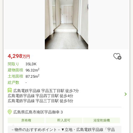
4,298
万円
間取り
3SLDK
建物面積
2
96.32m
土地面積
2
87.25m
総戸数
-
広島電鉄宇品線 宇品五丁目駅 徒歩7分
広島電鉄宇品線 宇品四丁目駅 徒歩4分
広島電鉄宇品線 宇品三丁目駅 徒歩5分
広島県広島市南区宇品御幸３
所有権
即入居可
浴室乾燥機
－物件のおすすめポイント－▼立地・広島電鉄宇品線「宇品