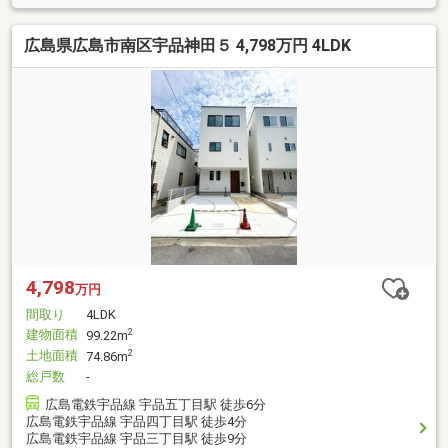
広島県広島市南区宇品神田５ 4,798万円 4LDK
4,798
万円
間取り
4LDK
建物面積
2
99.22m
土地面積
2
74.86m
総戸数
-
広島電鉄宇品線 宇品五丁目駅 徒歩6分
広島電鉄宇品線 宇品四丁目駅 徒歩4分
広島電鉄宇品線 宇品三丁目駅 徒歩9分