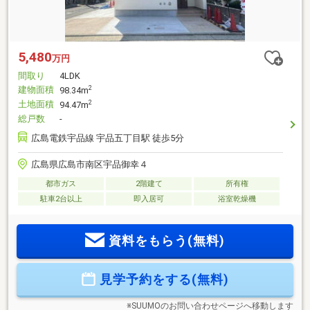
5,480
万円
間取り
4LDK
建物面積
2
98.34m
土地面積
2
94.47m
総戸数
-
広島電鉄宇品線 宇品五丁目駅 徒歩5分
広島県広島市南区宇品御幸４
都市ガス
2階建て
所有権
駐車2台以上
即入居可
浴室乾燥機
資料をもらう(無料)
見学予約をする(無料)
※SUUMOのお問い合わせページへ移動します