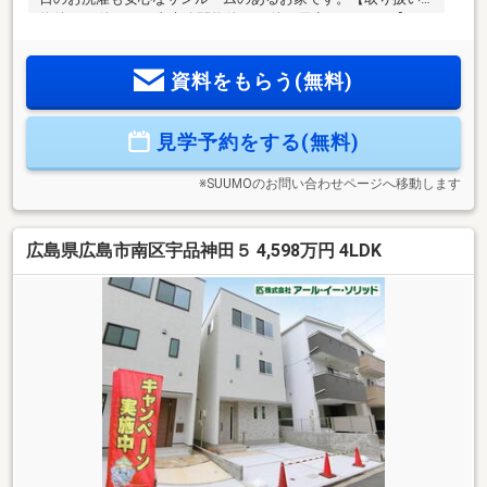
物件7087件 その内未公開物件3094件ご用意しています】日
東リバティのホームページもぜひご覧ください。
https://www.nitto-f.com/〇広島市立宇品東小学校まで 徒歩3
資料をもらう(無料)
分〇広島市立宇品中学校まで 徒歩14分〇谷の百合幼稚園ま
で 徒歩3分〇セブンイレブン 広島宇品神田4丁目店まで 徒
歩2分〇イオン宇品店まで 徒歩5分〇ウォンツ 宇品東6丁目店
見学予約をする(無料)
まで 徒歩5分〇宇品四丁目電停まで 徒歩4分
※SUUMOのお問い合わせページへ移動します
広島県広島市南区宇品神田５ 4,598万円 4LDK