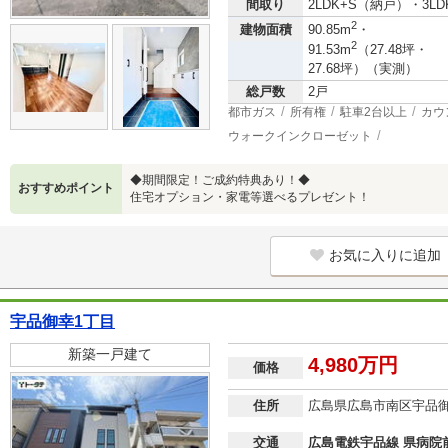
間取り
2LDK+S（納戸）・3LD
2
建物面積
90.85m
・
2
91.53m
（27.48坪・
27.68坪）（実測）
総戸数
2戸
都市ガス
所有権
駐車2台以上
カウ
ウォークインクローゼット
◆期間限定！ご成約特典あり！◆
おすすめポイント
住宅オプション・家電等選べるプレゼント！
お気に入りに追加
宇品御幸1丁目
新築一戸建て
4,980万円
価格
住所
広島県広島市南区宇品
交通
広島電鉄宇品線 県病院前