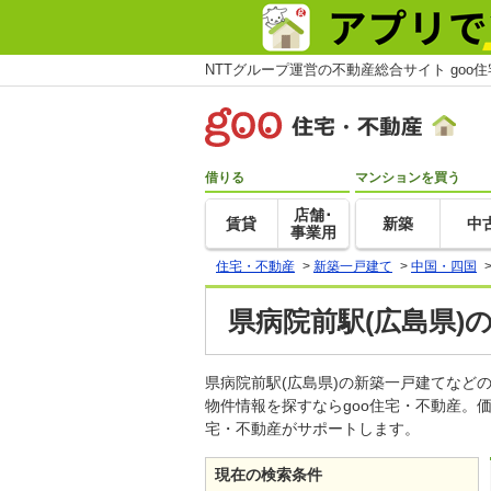
NTTグループ運営の不動産総合サイト goo
借りる
マンションを買う
店舗･
賃貸
新築
中
事業用
住宅・不動産
>
新築一戸建て
>
中国・四国
県病院前駅(広島県)
県病院前駅(広島県)の新築一戸建てな
物件情報を探すならgoo住宅・不動産。
宅・不動産がサポートします。
現在の検索条件