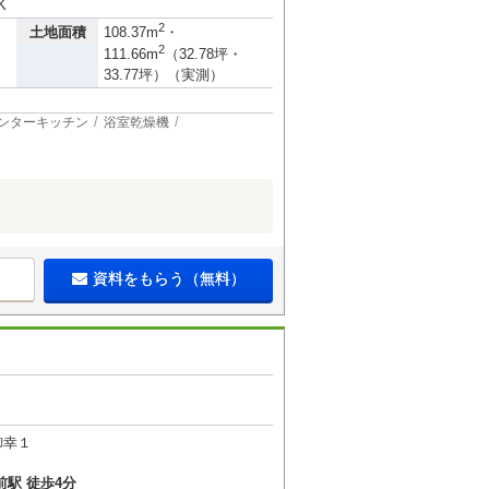
K
2
土地面積
108.37m
・
2
111.66m
（32.78坪・
33.77坪）（実測）
ンターキッチン
浴室乾燥機
資料をもらう（無料）
御幸１
駅 徒歩4分