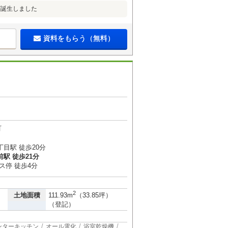
が誕生しました
資料をもらう（無料）
町
目駅 徒歩20分
駅 徒歩21分
ス停 徒歩4分
2
土地面積
111.93m
（33.85坪）
（登記）
ンターキッチン
オール電化
浴室乾燥機