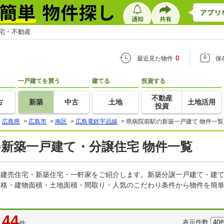
住宅・不動産
0
最近見た物件
保
一戸建てを買う
建てる
投資する
不動産
古
新築
中古
土地
土地活用
投資
>
広島県
>
広島市
>
南区
>
広島電鉄宇品線
>
県病院前駅の新築一戸建て 物件一覧
の新築一戸建て・分譲住宅 物件一覧
どの建売住宅・新築住宅・一軒家をご紹介します。新築分譲一戸建て・建
価格・建物面積・土地面積・間取り・人気のこだわり条件から物件を簡単
44
表示件数
件