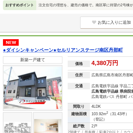
おすすめポイント
注文住宅の理想を、建売の価格で。南区翠に待望の2号棟
お気に入りに追加
●ダイシンキャンペーン●セルリアンステージ南区丹那町
新築一戸建て
4,380万円
価格
住所
広島県広島市南区丹那
交通
広島電鉄宇品線 宇品二丁
広島電鉄宇品線 県病院前
広島電鉄バス 丹那町 バ
間取り
4LDK
2
建物面積
103.92m
（31.43坪）
（登記）
総戸数
2戸
2階建て
所有権
駐車2台以上
カウ