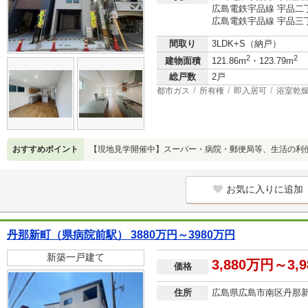
広島電鉄宇品線 宇品二
広島電鉄宇品線 宇品三
間取り
3LDK+S（納戸）
2
2
建物面積
121.86m
・123.79m
総戸数
2戸
都市ガス
所有権
即入居可
浴室乾
おすすめポイント
【現地見学開催中】スーパー・病院・郵便局等、生活の利
お気に入りに追加
丹那新町（県病院前駅） 3880万円～3980万円
新築一戸建て
3,880万円～3,
価格
住所
広島県広島市南区丹那