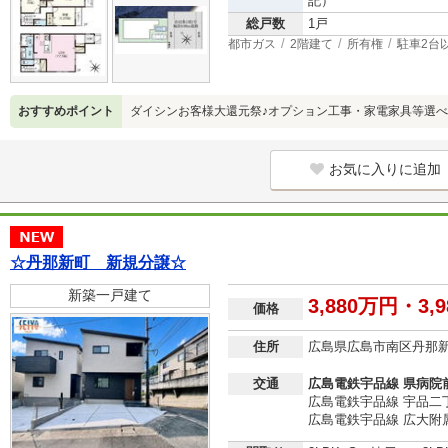
記）
総戸数
1戸
都市ガス
2階建て
所有権
駐車2台
おすすめポイント
ダイシンお客様大還元祭♪オプション工事・家電家具等選べ
お気に入りに追加
☆丹那新町 新規分譲☆
新築一戸建て
3,880万円・3,
価格
住所
広島県広島市南区丹那
交通
広島電鉄宇品線 県病院前
広島電鉄宇品線 宇品二丁
広島電鉄宇品線 広大附属