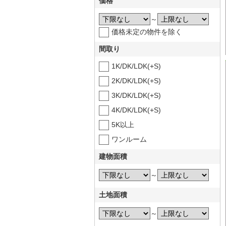
価格
～
価格未定の物件を除く
間取り
1K/DK/LDK(+S)
2K/DK/LDK(+S)
3K/DK/LDK(+S)
4K/DK/LDK(+S)
5K以上
ワンルーム
建物面積
～
土地面積
～