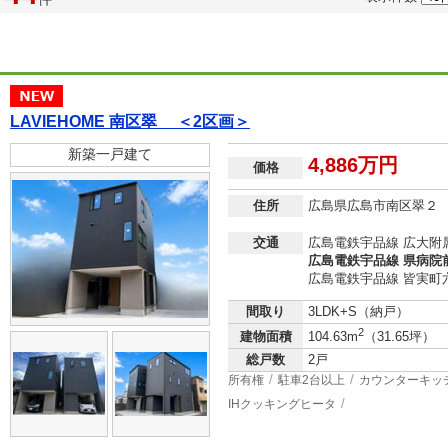
LAVIEHOME 南区翠 ＜2区画＞
新築一戸建て
4,886万円
価格
住所
広島県広島市南区翠２
交通
広島電鉄宇品線 広大附
広島電鉄宇品線 県病院前
広島電鉄宇品線 皆実町六
間取り
3LDK+S（納戸）
2
建物面積
104.63m
（31.65坪）
総戸数
2戸
所有権
駐車2台以上
カウンターキッ
IHクッキングヒータ