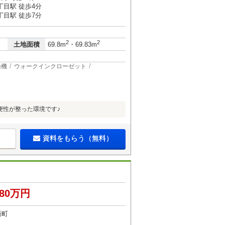
丁目駅 徒歩4分
丁目駅 徒歩7分
2
2
土地面積
69.8m
・69.83m
燥機
ウォークインクローゼット
便性が整った環境です♪
資料をもらう（無料）
980万円
新町