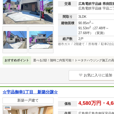
交通
広島電鉄宇品線 県病院前
広島電鉄宇品線 宇品二丁
間取り
3LDK
2
建物面積
90.85m
～
2
91.53m
（27.48坪～
27.68坪）（実測）
総戸数
2戸
都市ガス
2階建て
所有権
駐車2台
おすすめポイント
選べる2邸！随時ご内覧可能！トータテハウジング施工の高
お気に入りに追加
☆宇品御幸1丁目 新築分譲☆
新築一戸建て
4,580万円・4,
価格
住所
広島県広島市南区宇品