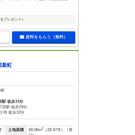
るプレゼント♪
資料をもらう（無料）
那新町
新町
駅 徒歩33分
目駅 徒歩29分
ス停 徒歩10分
2
土地面積
登
99.08m
（29.97坪）（登