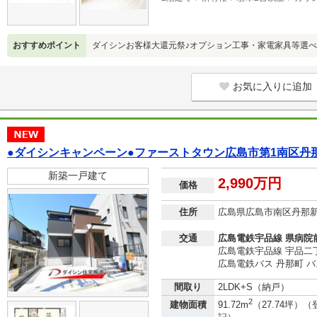
おすすめポイント
ダイシンお客様大還元祭♪オプション工事・家電家具等選べ
お気に入りに追加
●ダイシンキャンペーン●ファーストタウン広島市第1南区丹
新築一戸建て
2,990万円
価格
住所
広島県広島市南区丹那
交通
広島電鉄宇品線 県病院前
広島電鉄宇品線 宇品二丁
広島電鉄バス 丹那町 バ
間取り
2LDK+S（納戸）
2
建物面積
91.72m
（27.74坪）（