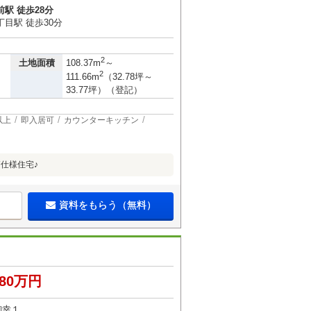
駅 徒歩28分
目駅 徒歩30分
2
土地面積
108.37m
～
2
111.66m
（32.78坪～
33.77坪）（登記）
以上
即入居可
カウンターキッチン
仕様住宅♪
資料をもらう（無料）
680万円
御幸１