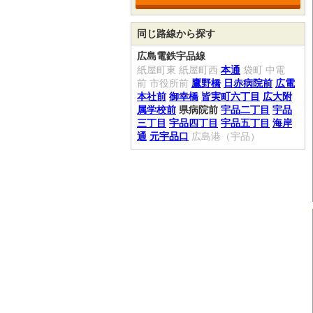
同じ路線から探す
広島電鉄宇品線
紙屋町東
紙屋町西
本通
袋町
中電
前
市役所前
鷹野橋
日赤病院前
広電
本社前
御幸橋
皆実町六丁目
広大附
属学校前
県病院前
宇品二丁目
宇品
三丁目
宇品四丁目
宇品五丁目
海岸
通
元宇品口
広島港（宇品）