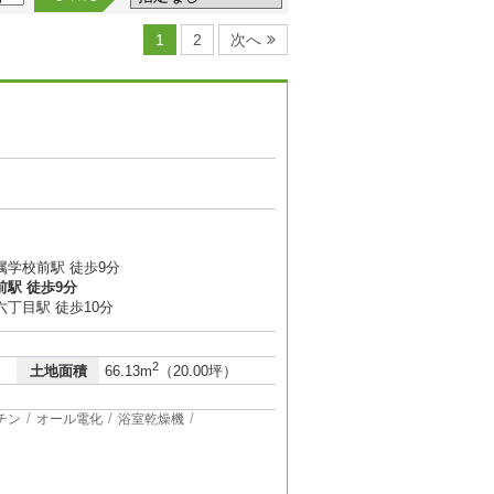
1
2
次へ
属学校前駅 徒歩9分
駅 徒歩9分
丁目駅 徒歩10分
2
土地面積
66.13m
（20.00坪）
チン
オール電化
浴室乾燥機