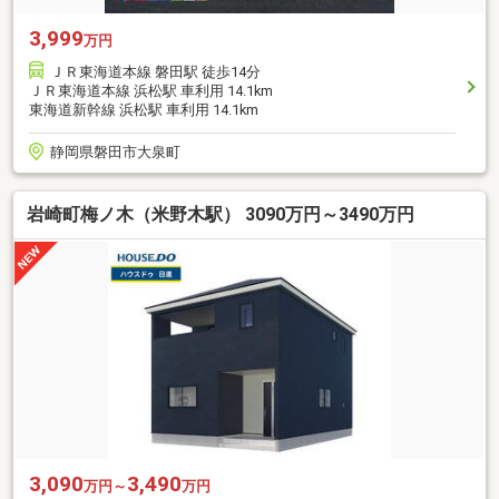
3,999
万円
ＪＲ東海道本線 磐田駅 徒歩14分
ＪＲ東海道本線 浜松駅 車利用 14.1km
東海道新幹線 浜松駅 車利用 14.1km
静岡県磐田市大泉町
岩崎町梅ノ木（米野木駅） 3090万円～3490万円
3,090
3,490
万円～
万円