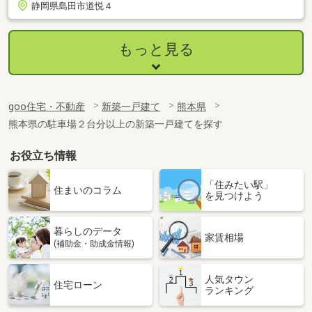
静岡県島田市道悦４
もっと見る
goo住宅・不動産
新築一戸建て
熊本県
熊本県の駐車場２台分以上の新築一戸建てを探す
お役立ち情報
「住みたい駅」
住まいのコラム
を見つけよう
暮らしのデータ
家賃相場
(補助金・助成金情報)
人気タウン
住宅ローン
ランキング