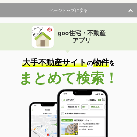
ページトップに戻る
goo住宅・不動産
アプリ
大手不動産サイト
物件
の
を
まとめて検索！