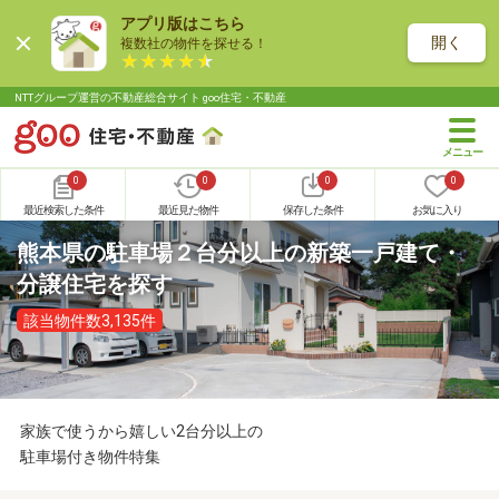
アプリ版はこちら
開く
複数社の物件を探せる！
NTTグループ運営の不動産総合サイト goo住宅・不動産
0
0
0
0
最近検索した条件
最近見た物件
保存した条件
お気に入り
熊本県の駐車場２台分以上の新築一戸建て・
分譲住宅を探す
該当物件数3,135件
家族で使うから嬉しい2台分以上の
駐車場付き物件特集