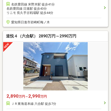
名鉄豊田線 米野木駅 徒歩41分
名鉄豊田線 日進駅 徒歩43分
リニモ 長久手古戦場駅 徒歩44分
愛知県日進市岩崎町梅ノ木
道悦４（六合駅） 2890万円～2990万円
2,890
2,990
万円～
万円
ＪＲ東海道本線 六合駅 徒歩7分