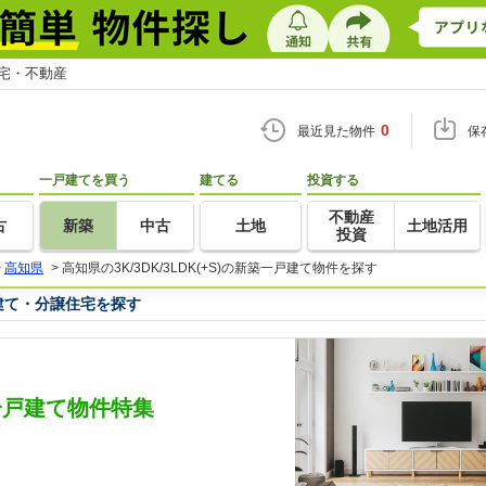
住宅・不動産
0
最近見た物件
保
一戸建てを買う
建てる
投資する
不動産
古
新築
中古
土地
土地活用
投資
>
高知県
>
高知県の3K/3DK/3LDK(+S)の新築一戸建て物件を探す
一戸建て・分譲住宅を探す
新築一戸建て物件特集