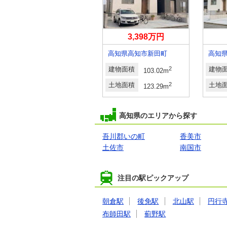
2,998万円
3,398万円
高知県吾川郡いの町駅前町
高知県高知市新田町
高知
建物面積
2
建物面積
2
建物
104.12m
（31.49坪）（登記）
103.02m
土地面積
2
土地面積
2
土地
坪）
150.04m
（45.38坪）（登記）
123.29m
高知県のエリアから探す
吾川郡いの町
香美市
土佐市
南国市
注目の駅ピックアップ
朝倉駅
後免駅
北山駅
円行
布師田駅
薊野駅