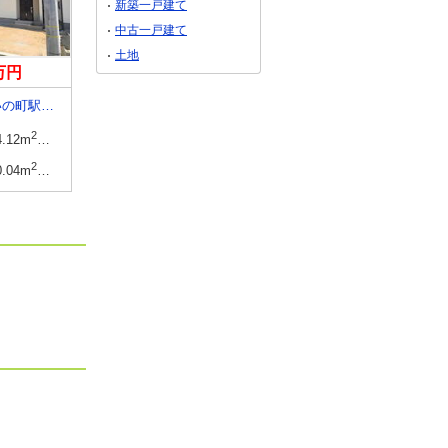
新築一戸建て
中古一戸建て
土地
8万円
3,398万円
3,098万円
高知県吾川郡いの町駅前町
高知県高知市新田町
高知県高知市新田町
2
建物面積
2
建物面積
2
4.12m
（31.49坪）（登記）
103.02m
103.02m
2
土地面積
2
土地面積
2
0.04m
（45.38坪）（登記）
123.29m
128.05m