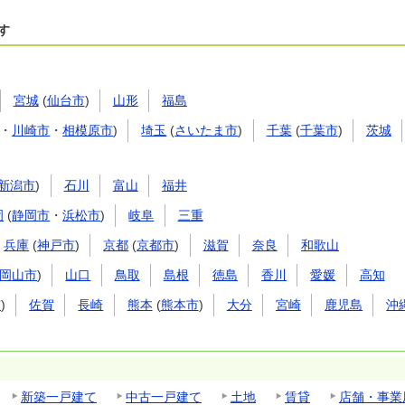
す
宮城
(
仙台市
)
山形
福島
・
川崎市
・
相模原市
)
埼玉
(
さいたま市
)
千葉
(
千葉市
)
茨城
新潟市
)
石川
富山
福井
岡
(
静岡市
・
浜松市
)
岐阜
三重
兵庫
(
神戸市
)
京都
(
京都市
)
滋賀
奈良
和歌山
岡山市
)
山口
鳥取
島根
徳島
香川
愛媛
高知
市
)
佐賀
長崎
熊本
(
熊本市
)
大分
宮崎
鹿児島
沖
新築一戸建て
中古一戸建て
土地
賃貸
店舗・事業