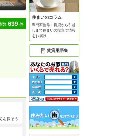
住まいのコラム
639
載数
件
専門家監修！賃貸から引越
しまで住まいの役立つ情報
をお届け。
賃貸用語集
てを探そう