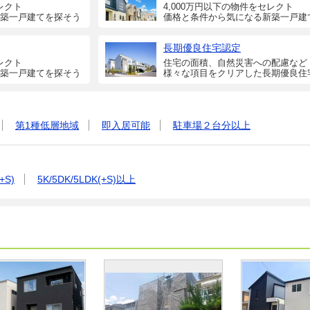
レクト
4,000万円以下の物件をセレクト
築一戸建てを探そう
価格と条件から気になる新築一戸建
長期優良住宅認定
レクト
住宅の面積、自然災害への配慮など
築一戸建てを探そう
様々な項目をクリアした長期優良住
第1種低層地域
即入居可能
駐車場２台分以上
+S)
5K/5DK/5LDK(+S)以上