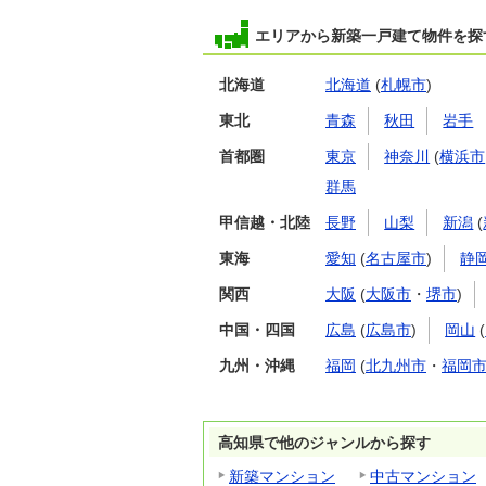
エリアから新築一戸建て物件を探
北海道
北海道
(
札幌市
)
東北
青森
秋田
岩手
首都圏
東京
神奈川
(
横浜市
群馬
甲信越・北陸
長野
山梨
新潟
(
東海
愛知
(
名古屋市
)
静
関西
大阪
(
大阪市
・
堺市
)
中国・四国
広島
(
広島市
)
岡山
(
九州・沖縄
福岡
(
北九州市
・
福岡
高知県で他のジャンルから探す
新築マンション
中古マンション