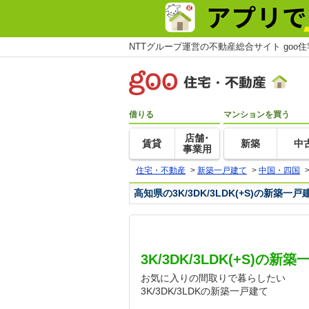
NTTグループ運営の不動産総合サイト goo
借りる
マンションを買う
店舗･
賃貸
新築
中
事業用
住宅・不動産
>
新築一戸建て
>
中国・四国
高知県の3K/3DK/3LDK(+S)の新築
3K/3DK/3LDK(+S)の
お気に入りの間取りで暮らしたい
3K/3DK/3LDKの新築一戸建て