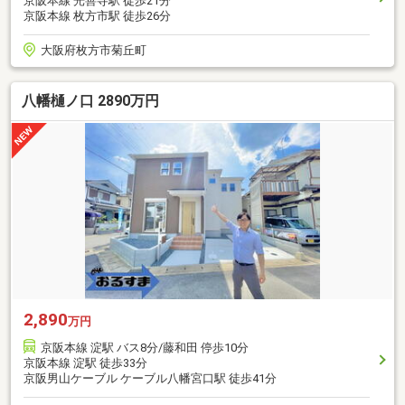
京阪本線 光善寺駅 徒歩21分
京阪本線 枚方市駅 徒歩26分
大阪府枚方市菊丘町
八幡樋ノ口 2890万円
2,890
万円
京阪本線 淀駅 バス8分/藤和田 停歩10分
京阪本線 淀駅 徒歩33分
京阪男山ケーブル ケーブル八幡宮口駅 徒歩41分