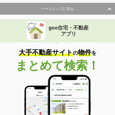
ページトップに戻る
goo住宅・不動産
アプリ
大手不動産サイト
物件
の
を
まとめて検索！