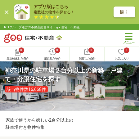
アプリ版はこちら
開く
複数社の物件を探せる！
NTTグループ運営の不動産総合サイト goo住宅・不動産
0
0
0
0
最近検索した条件
最近見た物件
保存した条件
お気に入り
神奈川県の駐車場２台分以上の新築一戸建
て・分譲住宅を探す
該当物件数16,668件
家族で使うから嬉しい2台分以上の
駐車場付き物件特集