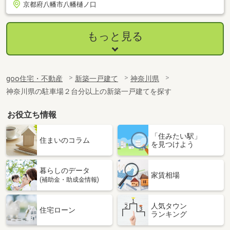
京都府八幡市八幡樋ノ口
もっと見る
goo住宅・不動産
新築一戸建て
神奈川県
神奈川県の駐車場２台分以上の新築一戸建てを探す
お役立ち情報
「住みたい駅」
住まいのコラム
を見つけよう
暮らしのデータ
家賃相場
(補助金・助成金情報)
人気タウン
住宅ローン
ランキング