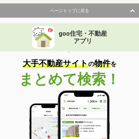
ページトップに戻る
goo住宅・不動産
アプリ
大手不動産サイト
物件
の
を
まとめて検索！