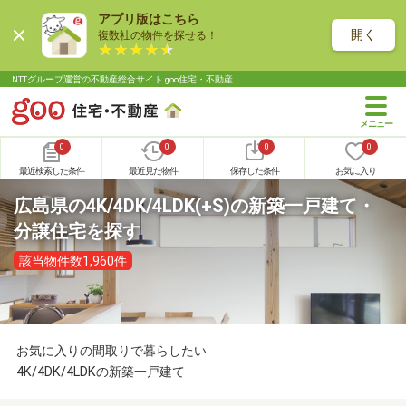
アプリ版はこちら
開く
複数社の物件を探せる！
NTTグループ運営の不動産総合サイト goo住宅・不動産
0
0
0
0
最近検索した条件
最近見た物件
保存した条件
お気に入り
広島県の4K/4DK/4LDK(+S)の新築一戸建て・
分譲住宅を探す
該当物件数1,960件
お気に入りの間取りで暮らしたい
4K/4DK/4LDKの新築一戸建て