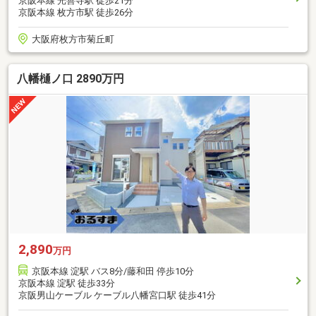
京阪本線 光善寺駅 徒歩21分
京阪本線 枚方市駅 徒歩26分
大阪府枚方市菊丘町
八幡樋ノ口 2890万円
2,890
万円
京阪本線 淀駅 バス8分/藤和田 停歩10分
京阪本線 淀駅 徒歩33分
京阪男山ケーブル ケーブル八幡宮口駅 徒歩41分