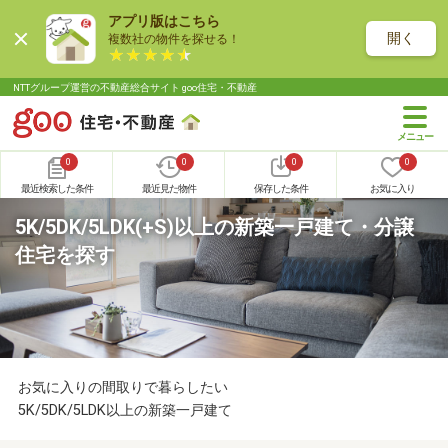
アプリ版はこちら
開く
複数社の物件を探せる！
NTTグループ運営の不動産総合サイト goo住宅・不動産
0
0
0
0
最近検索した条件
最近見た物件
保存した条件
お気に入り
5K/5DK/5LDK(+S)以上の新築一戸建て・分譲
住宅を探す
お気に入りの間取りで暮らしたい
5K/5DK/5LDK以上の新築一戸建て