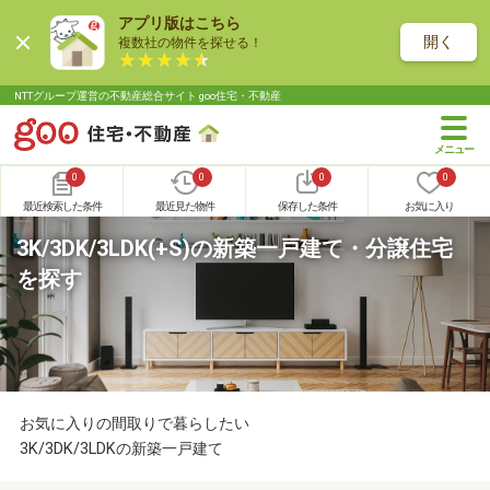
アプリ版はこちら
開く
複数社の物件を探せる！
NTTグループ運営の不動産総合サイト goo住宅・不動産
0
0
0
0
最近検索した条件
最近見た物件
保存した条件
お気に入り
3K/3DK/3LDK(+S)の新築一戸建て・分譲住宅
を探す
お気に入りの間取りで暮らしたい
3K/3DK/3LDKの新築一戸建て