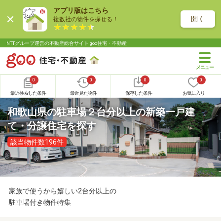
アプリ版はこちら
開く
複数社の物件を探せる！
NTTグループ運営の不動産総合サイト goo住宅・不動産
0
0
0
0
最近検索した条件
最近見た物件
保存した条件
お気に入り
和歌山県の駐車場２台分以上の新築一戸建
て・分譲住宅を探す
該当物件数196件
家族で使うから嬉しい2台分以上の
駐車場付き物件特集