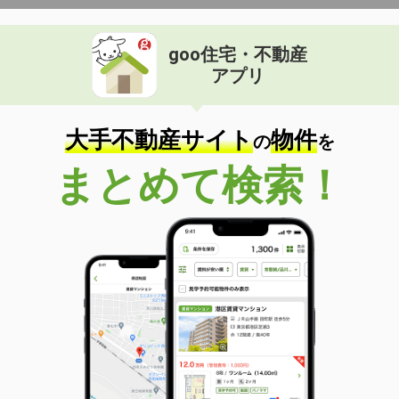
goo住宅・不動産
アプリ
大手不動産サイト
物件
の
を
まとめて検索！