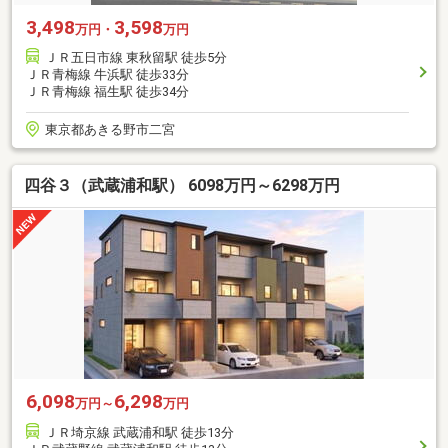
3,498
3,598
万円・
万円
ＪＲ五日市線 東秋留駅 徒歩5分
ＪＲ青梅線 牛浜駅 徒歩33分
ＪＲ青梅線 福生駅 徒歩34分
東京都あきる野市二宮
四谷３（武蔵浦和駅） 6098万円～6298万円
6,098
6,298
万円～
万円
ＪＲ埼京線 武蔵浦和駅 徒歩13分