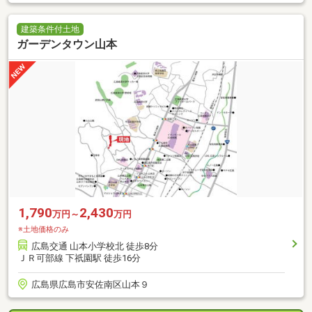
建築条件付土地
ガーデンタウン山本
1,790
2,430
万円～
万円
※土地価格のみ
広島交通 山本小学校北 徒歩8分
ＪＲ可部線 下祇園駅 徒歩16分
広島県広島市安佐南区山本９