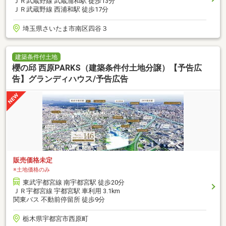
ＪＲ武蔵野線 武蔵浦和駅 徒歩13分
ＪＲ武蔵野線 西浦和駅 徒歩17分
埼玉県さいたま市南区四谷３
建築条件付土地
櫻の邱 西原PARKS（建築条件付土地分譲）【予告広
告】グランディハウス/予告広告
販売価格未定
※土地価格のみ
東武宇都宮線 南宇都宮駅 徒歩20分
ＪＲ宇都宮線 宇都宮駅 車利用 3.1km
関東バス 不動前停留所 徒歩9分
栃木県宇都宮市西原町