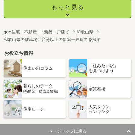
もっと見る
goo住宅・不動産
新築一戸建て
和歌山県
和歌山県の駐車場２台分以上の新築一戸建てを探す
お役立ち情報
「住みたい駅」
住まいのコラム
を見つけよう
暮らしのデータ
家賃相場
(補助金・助成金情報)
人気タウン
住宅ローン
ランキング
ページトップに戻る