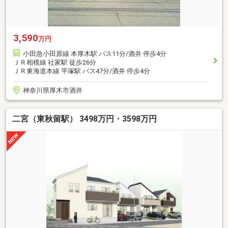
3,590
万円
小田急小田原線 本厚木駅 バス11分/酒井 停歩4分
ＪＲ相模線 社家駅 徒歩26分
ＪＲ東海道本線 平塚駅 バス47分/酒井 停歩4分
神奈川県厚木市酒井
二宮（東秋留駅） 3498万円・3598万円