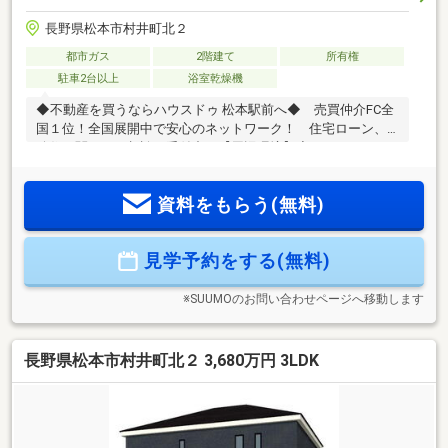
長野県松本市村井町北２
都市ガス
2階建て
所有権
駐車2台以上
浴室乾燥機
◆不動産を買うならハウスドゥ 松本駅前へ◆ 売買仲介FC全
国１位！全国展開中で安心のネットワーク！ 住宅ローン、
移住に関するご相談も受付中！【周辺環境】◆マツモトキヨ
シ 寿店／徒歩10分(約780m)◆とをしや 平田店／徒歩9分
(約680m)◆松本南郵便局／徒歩10分(約740m)◆デリシア 寿
資料をもらう(無料)
豊丘店／徒歩12分(約930m)◆ダイレックス 平田店／徒歩10
分(約770m)◆DCM 松本寿店／徒歩10分(約740m)【注目
POINT】◆周辺施設多数あり◆全居室収納付きお問合せはこ
見学予約をする(無料)
ちらまで ハウスドゥ松本駅前 【 TEL ： 0263-31-3517 】
※SUUMOのお問い合わせページへ移動します
長野県松本市村井町北２ 3,680万円 3LDK