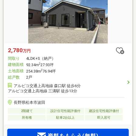
2,780
万円
間取り
4LDK+S（納戸）
建物面積
2
92.34m
27.93坪
土地面積
2
254.38m
76.94坪
総戸数
2戸
アルピコ交通上高地線 森口駅 徒歩6分
アルピコ交通上高地線 三溝駅 徒歩13分
長野県松本市波田
2階建て
設計住宅性能評価付
建設住宅性能評価付
所有権
駐車2台以上
即入居可
資料をもらう(無料)