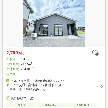
2,780
万円
間取り
4SLDK
建物面積
2
92.34m
土地面積
2
254.38m
総戸数
-
アルピコ交通上高地線 森口駅 徒歩6分
アルピコ交通上高地線 三溝駅 徒歩12分
ＪＲ飯田線 下島駅 徒歩16分
長野県松本市波田
所有権
駐車2台以上
浴室乾燥機