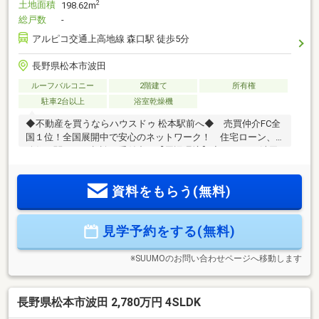
土地面積
2
198.62m
総戸数
-
アルピコ交通上高地線 森口駅 徒歩5分
長野県松本市波田
ルーフバルコニー
2階建て
所有権
駐車2台以上
浴室乾燥機
◆不動産を買うならハウスドゥ 松本駅前へ◆ 売買仲介FC全
国１位！全国展開中で安心のネットワーク！ 住宅ローン、
移住に関するご相談も受付中！【周辺環境】◆デリシア 波田
駅前店まで徒歩6分(約470m)◆松本市立 みつば保育園まで徒
歩7分(約550m)◆松本市 波田支所まで徒歩7分(約560m)◆松本
資料をもらう(無料)
市立病院まで徒歩9分(約700m)◆セブン-イレブン 信州波田町
店まで徒歩16分(約1230m)【注目POINT】◆周辺施設多数あり
◎◆駐車2台可お問合せはこちらまで ハウスドゥ松本駅
見学予約をする(無料)
前 【 TEL ： 0263-31-3517 】
※SUUMOのお問い合わせページへ移動します
長野県松本市波田 2,780万円 4SLDK