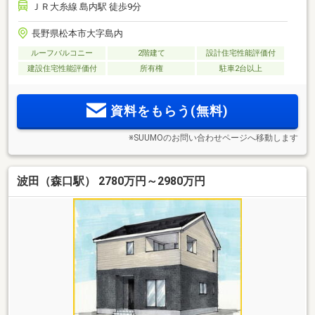
ＪＲ大糸線 島内駅 徒歩9分
長野県松本市大字島内
ルーフバルコニー
2階建て
設計住宅性能評価付
建設住宅性能評価付
所有権
駐車2台以上
資料をもらう(無料)
※SUUMOのお問い合わせページへ移動します
波田（森口駅） 2780万円～2980万円