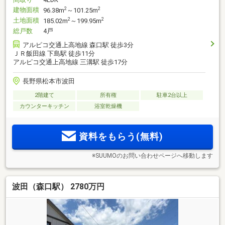
建物面積
2
2
96.38m
～101.25m
土地面積
2
2
185.02m
～199.95m
総戸数
4戸
アルピコ交通上高地線 森口駅 徒歩3分
ＪＲ飯田線 下島駅 徒歩11分
アルピコ交通上高地線 三溝駅 徒歩17分
長野県松本市波田
2階建て
所有権
駐車2台以上
カウンターキッチン
浴室乾燥機
資料をもらう(無料)
※SUUMOのお問い合わせページへ移動します
波田（森口駅） 2780万円