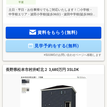
平屋
土日・平日・お仕事帰りでもご対応いたします！〇小学校・
中学校エリア・波田小学校(徒歩36分)・波田中学校(徒歩38分)
〇周辺商業施設・ファミリーマート 松本波田三溝店(徒歩8
分)・三溝簡易郵便局(徒歩11分)・JA松本ハイランド(徒歩21
分)○●ONETEAM不動産なら資金計画からサポート●〇 ローン
資料をもらう(無料)
に不安事ございませんか？・ローンについてわからない・車
のローンがある・他社で審査に落ちてしまった などページ
下部の支払い例もチェック！弊社はお客様に合ったローンの
見学予約をする(無料)
ご提案いたします♪
※SUUMOのお問い合わせページへ移動します
長野県松本市村井町北２ 3,680万円 3SLDK