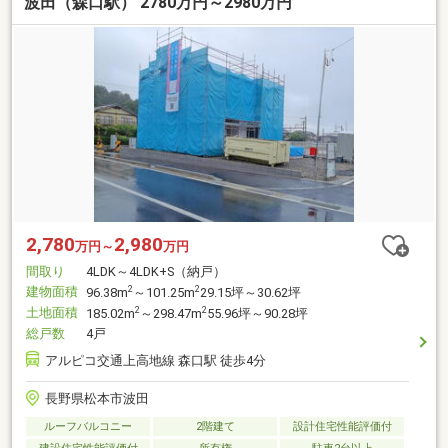
波田（森口駅） 2780万円～2980万円
2,780
2,980
万円～
万円
間取り
4LDK～4LDK+S（納戸）
建物面積
2
2
96.38m
～101.25m
29.15坪～30.62坪
土地面積
2
2
185.02m
～298.47m
55.96坪～90.28坪
総戸数
4戸
アルピコ交通上高地線 森口駅 徒歩4分
長野県松本市波田
ルーフバルコニー
2階建て
設計住宅性能評価付