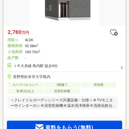
2,780
万円
間取り
4LDK
建物面積
2
95.58m
土地面積
2
169.73m
総戸数
-
ＪＲ大糸線 島内駅 徒歩9分
長野県松本市大字島内
ルーフバルコニー
2階建て
所有権
駐車2台以上
浴室乾燥機
＜クレイドルガーデンシリーズ共通設備・仕様＞☆TVモニタ
ー付インターホン☆浴室乾燥機☆温水洗浄便座☆洗面化粧台
☆ペアガラス☆システムキッチン☆ユニットバス（1坪タイ
プ）☆手すり付階段☆センサー付玄関灯☆当店について☆ご
覧いただきありがとうございます♪弊社では、ご希望条件をヒ
資料をもらう(無料)
アリングさせていただき、いくつかの物件をまとめてご案内