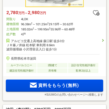
2,780
2,980
万円～
万円
間取り
4LDK
建物面積
2
2
96.38m
～101.25m
29.15坪～30.62坪
土地面積
2
2
185.02m
～199.95m
55.96坪～60.48坪
総戸数
4戸
アルピコ交通上高地線 森口駅 徒歩3分
ＪＲ篠ノ井線 松本駅 車利用 8.6km
波田循環線 小沢理容店入口 徒歩1分
長野県松本市波田
ルーフバルコニー
2階建て
設計住宅性能評価付
建設住宅性能評価付
所有権
駐車2台以上
資料をもらう(無料)
※SUUMOのお問い合わせページへ移動します