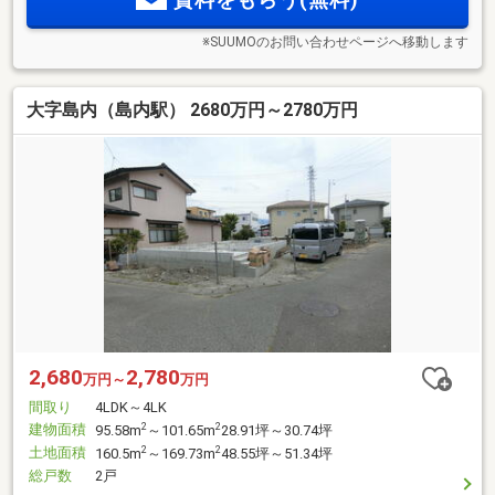
※SUUMOのお問い合わせページへ移動します
大字島内（島内駅） 2680万円～2780万円
2,680
2,780
万円～
万円
間取り
4LDK～4LK
建物面積
2
2
95.58m
～101.65m
28.91坪～30.74坪
土地面積
2
2
160.5m
～169.73m
48.55坪～51.34坪
総戸数
2戸