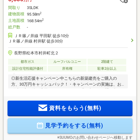
間取り
3SLDK
建物面積
2
95.58m
土地面積
2
168.54m
総戸数
-
ＪＲ篠ノ井線 平田駅 徒歩10分
ＪＲ篠ノ井線 村井駅 徒歩30分
長野県松本市村井町北２
都市ガス
ルーフバルコニー
2階建て
設計住宅性能評価付
所有権
駐車2台以上
◎新生活応援キャンペーン中こちらの新築建売をご購入の
方、30万円キャッシュバック！・キャンペーンの実施は、お
引渡し完了後の適用となります。ご不明な点は、お問い合わ
せください。駅やスーパー、店舗が近く、毎日の暮らしに便
利な立地。芳川小学校・筑摩野中学校が近くお子さんの通学
資料をもらう(無料)
も安心。建物は南向きのLDKはゆとりの20帖。収納・設備が充
実！水廻りがまとまっているので家事が楽々～♪◆新築分譲住
宅は、完成前に成約する事もあります。同社が建てた近隣の
見学予約をする(無料)
完成現場をご案内します。仕様、広さなど体感できます。◆
資金計画、住宅ローンの事前審査等もお手伝い。お問い合わ
せはお気軽にどうぞ。
※SUUMOのお問い合わせページへ移動します