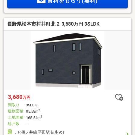
資料をもらう(無料)
■無料売却査定実施中・安心の下取り保証制度有■物件収集よ
り引渡しアフターに至るまでフルサービス
長野県松本市村井町北２ 3,680万円 3SLDK
3,680
万円
間取り
3SLDK
建物面積
2
95.58m
土地面積
2
168.54m
総戸数
-
ＪＲ篠ノ井線 平田駅 徒歩9分