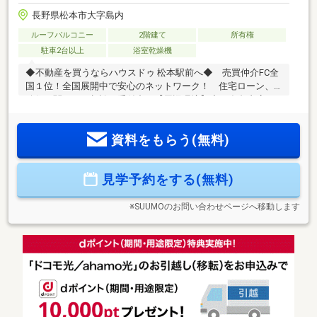
長野県松本市大字島内
ルーフバルコニー
2階建て
所有権
駐車2台以上
浴室乾燥機
◆不動産を買うならハウスドゥ 松本駅前へ◆ 売買仲介FC全
国１位！全国展開中で安心のネットワーク！ 住宅ローン、
移住に関するご相談も受付中！【周辺環境】◆西友島内店／
徒歩5分(約340m)◆セブンイレブン松本島内青木店／徒歩3分
(約180m)◆松本松島簡易郵便局／徒歩7分(約540m)◆コメリ
資料をもらう(無料)
ハード＆グリーン松本島内店／徒歩8分(約590m)◆ツルハドラ
ッグ松本島立店／徒歩14分(約1060m)◆島内保育園／徒歩14分
(約1100m)お問合せはこちらまで ハウスドゥ 松本駅前
見学予約をする(無料)
【 TEL ： 0263-31-3517 】
※SUUMOのお問い合わせページへ移動します