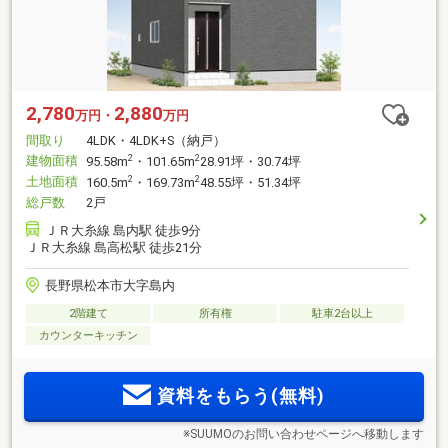
2,780
2,880
万円・
万円
間取り
4LDK・4LDK+S（納戸）
建物面積
2
2
95.58m
・101.65m
28.91坪・30.74坪
土地面積
2
2
160.5m
・169.73m
48.55坪・51.34坪
総戸数
2戸
ＪＲ大糸線 島内駅 徒歩9分
ＪＲ大糸線 島高松駅 徒歩21分
長野県松本市大字島内
2階建て
所有権
駐車2台以上
カウンターキッチン
資料をもらう(無料)
※SUUMOのお問い合わせページへ移動します