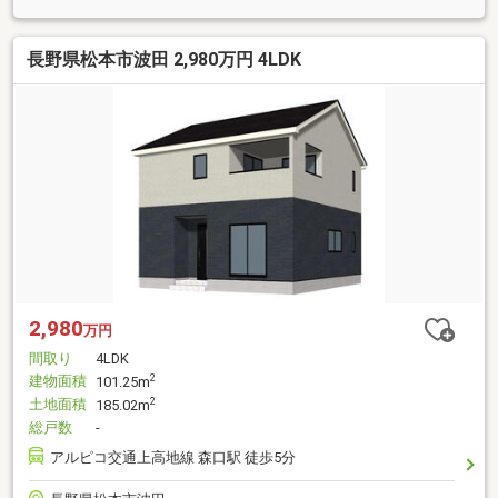
長野県松本市波田 2,980万円 4LDK
2,980
万円
間取り
4LDK
建物面積
2
101.25m
土地面積
2
185.02m
総戸数
-
アルピコ交通上高地線 森口駅 徒歩5分