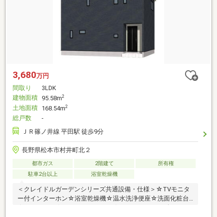
3,680
万円
間取り
3LDK
建物面積
2
95.58m
土地面積
2
168.54m
総戸数
-
ＪＲ篠ノ井線 平田駅 徒歩9分
長野県松本市村井町北２
都市ガス
2階建て
所有権
駐車2台以上
浴室乾燥機
＜クレイドルガーデンシリーズ共通設備・仕様＞☆TVモニタ
ー付インターホン☆浴室乾燥機☆温水洗浄便座☆洗面化粧台
☆ペアガラス☆システムキッチン☆ユニットバス（1坪タイ
プ）☆手すり付階段☆センサー付玄関灯☆当店について☆ご