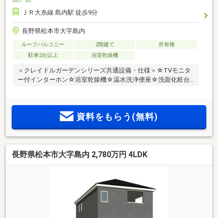
ＪＲ大糸線 島内駅 徒歩9分
長野県松本市大字島内
ルーフバルコニー
2階建て
所有権
駐車2台以上
浴室乾燥機
＜クレイドルガーデンシリーズ共通設備・仕様＞☆TVモニタ
ー付インターホン☆浴室乾燥機☆温水洗浄便座☆洗面化粧台
☆ペアガラス☆システムキッチン☆ユニットバス（1坪タイ
プ）☆手すり付階段☆センサー付玄関灯☆当店について☆ご
覧いただきありがとうございます♪弊社では、ご希望条件をヒ
資料をもらう(無料)
アリングさせていただき、いくつかの物件をまとめてご案内
する、『物件ツアー』を行っております。1日で3～7件程ご案
内が可能です。是非ご相談ください！
長野県松本市大字島内 2,780万円 4LDK