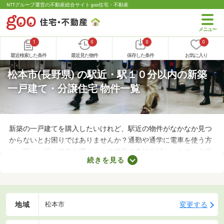
NTTグループ運営の不動産総合サイト goo住宅・不動産
1
0
0
0
最近検索した条件
最近見た物件
保存した条件
お気に入り
松本市(長野県) の駅近・駅１０分以内の新築
一戸建て・分譲住宅 物件一覧
新築の一戸建てを購入したいけれど、駅近の物件がなかなか見つ
からないとお困りではありませんか？通勤や通学に電車を使う方
は、駅から近い物件を選ぶことで移動の負担を減らせます。自宅
続きを見る
でゆっくりできる時間が増えるので、暮らしやすさを実感できる
でしょう。ここでは、電車を利用する機会が多い方におすすめの
駅から徒歩10分以内にある新築一戸建てを紹介します。
地域
変更する
松本市