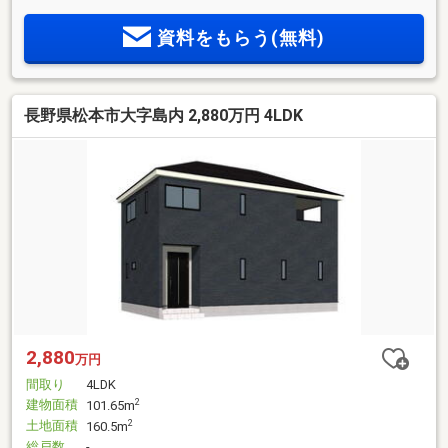
覧いただきありがとうございます♪弊社では、ご希望条件をヒ
資料をもらう(無料)
アリングさせていただき、いくつかの物件をまとめてご案内
する、『物件ツアー』を行っております。1日で3～7件程ご案
内が可能です。是非ご相談ください！
長野県松本市大字島内 2,880万円 4LDK
2,880
万円
間取り
4LDK
建物面積
2
101.65m
土地面積
2
160.5m
総戸数
-