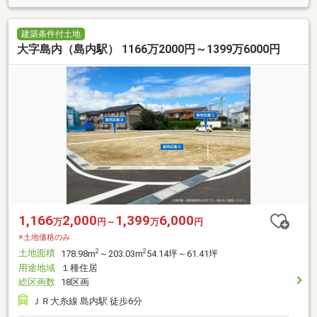
建築条件付土地
大字島内（島内駅） 1166万2000円～1399万6000円
1,166
2,000
1,399
6,000
万
円～
万
円
※土地価格のみ
土地面積
2
2
178.98m
～203.03m
54.14坪～61.41坪
用途地域
１種住居
総区画数
18区画
ＪＲ大糸線 島内駅 徒歩6分