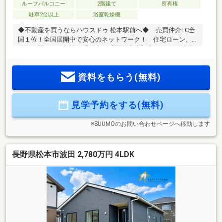
ルーフバルコニー
2階建て
所有権
駐車2台以上
浴室乾燥機
◆不動産を買うならハウスドゥ 松本駅前へ◆ 売買仲介FC全
国１位！全国展開中で安心のネットワーク！ 住宅ローン、
移住に関するご相談も受付中！【周辺環境】◆デリシア 波田
駅前店まで徒歩6分(約470m)◆松本市立 みつば保育園まで徒
歩7分(約550m)◆松本市 波田支所まで徒歩7分(約560m)◆松本
資料をもらう(無料)
市立病院まで徒歩9分(約700m)◆セブン-イレブン 信州波田町
店まで徒歩16分(約1230m)【注目POINT】◆周辺施設多数あり
◎◆駐車2台可お問合せはこちらまで ハウスドゥ松本駅
見学予約をする(無料)
前 【 TEL ： 0263-31-3517 】
※SUUMOのお問い合わせページへ移動します
長野県松本市波田 2,780万円 4LDK