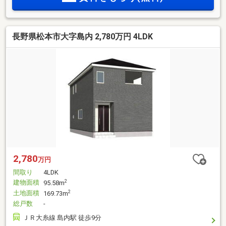
する、『物件ツアー』を行っております。1日で3～7件程ご案
内が可能です。是非ご相談ください！
長野県松本市大字島内 2,780万円 4LDK
2,780
万円
間取り
4LDK
建物面積
2
95.58m
土地面積
2
169.73m
総戸数
-
ＪＲ大糸線 島内駅 徒歩9分