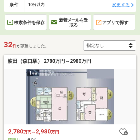
条件
変更する
10分以内
新着メールを受
検索条件を保存
アプリで探す
取る
32
件
が該当しました。
波田（森口駅） 2780万円～2980万円
2,780
2,980
万円～
万円
間取り
4LDK