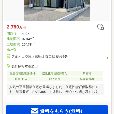
2,780
万円
間取り
4LDK
建物面積
2
92.34m
土地面積
2
254.38m
総戸数
-
アルピコ交通上高地線 森口駅 徒歩5分
長野県松本市波田
設計住宅性能評価付
建設住宅性能評価付
所有権
駐車2台以上
即入居可
浴室乾燥機
人気の平屋新築住宅が登場しました。住宅性能評価取得に加
え、制震装置「SAFE365」を搭載し、安心・快適な暮らしを
サポートします。南面道路に面しているため陽当たりが良
く、明るい住空間が魅力です。約16.5帖のLDKは、ご家族との
会話が弾む対面式キッチンを採用。キッチン横にはパントリ
資料をもらう(無料)
ーとしても使えるユーティリティースペースがあり、食品や