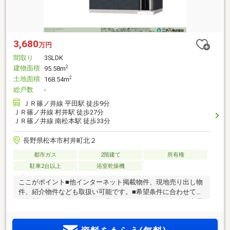
3,680
万円
間取り
3SLDK
建物面積
2
95.58m
土地面積
2
168.54m
総戸数
-
ＪＲ篠ノ井線 平田駅 徒歩9分
ＪＲ篠ノ井線 村井駅 徒歩27分
ＪＲ篠ノ井線 南松本駅 徒歩33分
長野県松本市村井町北２
都市ガス
2階建て
所有権
駐車2台以上
浴室乾燥機
ここがポイント■他インターネット掲載物件、現地売り出し物
件、紹介物件なども取扱い可能です。■希望条件に合わせて物
件資料をメール・ＬＩＮＥ・郵送などでお送りします。■専属
ファイナンシャルプランナーによる無料ライフプランシュミ
レーション■住替え（残債有ＯＫ）住替え住宅ローン取扱い有