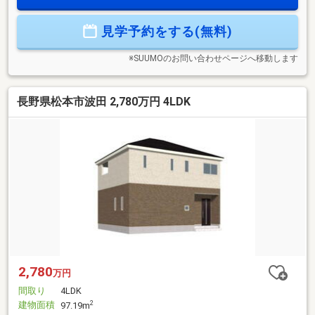
日用品の収納、家事スペースとしても便利です。駐車スペー
スは並列で2台以上可能（車種による）。松本電気鉄道「森口
見学予約をする(無料)
駅」まで約350mと通勤・通学にも便利な立地です。平屋なら
ではの暮らしやすさと充実した設備を兼ね備えた、おすすめ
の一邸です。
※SUUMOのお問い合わせページへ移動します
長野県松本市波田 2,780万円 4LDK
2,780
万円
間取り
4LDK
建物面積
2
97.19m