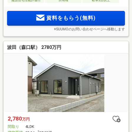
建設住宅性能評価付
所有権
駐車2台以上
資料をもらう(無料)
※SUUMOのお問い合わせページへ移動します
波田（森口駅） 2780万円
2,780
万円
間取り
4LDK
2