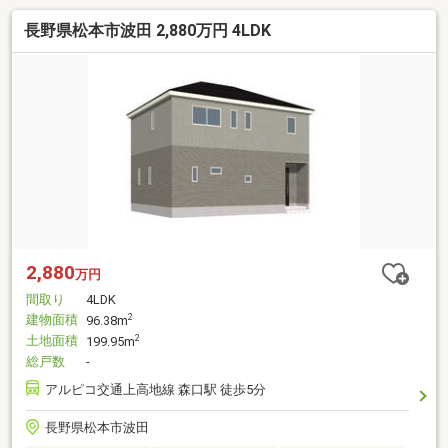
長野県松本市波田 2,880万円 4LDK
2,880
万円
間取り
4LDK
建物面積
2
96.38m
土地面積
2
199.95m
総戸数
-
アルピコ交通上高地線 森口駅 徒歩5分
長野県松本市波田