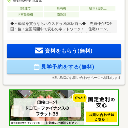
長野県松本市波田
2階建て
所有権
駐車2台以上
浴室乾燥機
南道路
◆不動産を買うならハウスドゥ 松本駅前へ◆ 売買仲介FC全
国１位！全国展開中で安心のネットワーク！ 住宅ローン、
移住に関するご相談も受付中！【周辺環境】◆デリシア 波田
駅前店まで徒歩6分(約470m)◆松本市立 みつば保育園まで徒
歩7分(約550m)◆松本市 波田支所まで徒歩7分(約560m)◆松本
資料をもらう(無料)
市立病院まで徒歩9分(約700m)◆セブン-イレブン 信州波田町
店まで徒歩16分(約1230m)【注目POINT】◆周辺施設多数あり
◎◆駐車2台可お問合せはこちらまで ハウスドゥ松本駅
見学予約をする(無料)
前 【 TEL ： 0263-31-3517 】
※SUUMOのお問い合わせページへ移動します