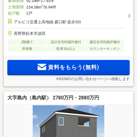
建物面積
92.34m
27.93坪
土地面積
2
254.38m
76.94坪
総戸数
2戸
アルピコ交通上高地線 森口駅 徒歩5分
長野県松本市波田
2階建て
設計住宅性能評価付
建設住宅性能評価付
所有権
駐車2台以上
カウンターキッチン
資料をもらう(無料)
※SUUMOのお問い合わせページへ移動します
大字島内（島内駅） 2780万円・2880万円