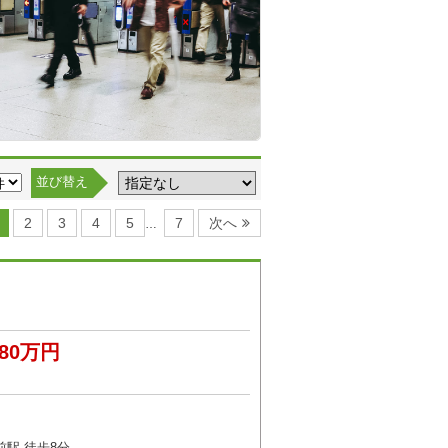
並び替え
2
3
4
5
7
次へ
…
180万円
４
駅 徒歩8分