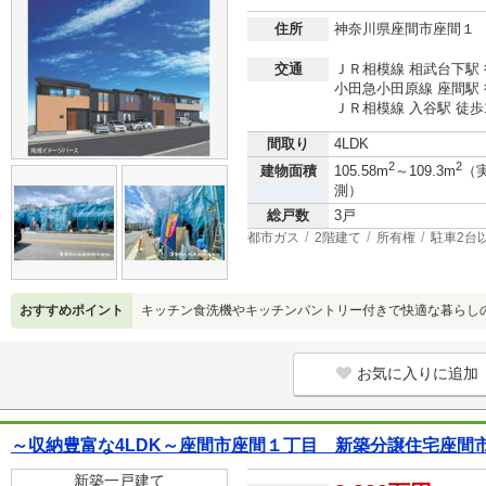
住所
神奈川県座間市座間１
交通
ＪＲ相模線 相武台下駅 
小田急小田原線 座間駅 
ＪＲ相模線 入谷駅 徒歩
間取り
4LDK
2
2
建物面積
105.58m
～109.3m
（
測）
総戸数
3戸
都市ガス
2階建て
所有権
駐車2台
おすすめポイント
キッチン食洗機やキッチンパントリー付きで快適な暮らしの
お気に入りに追加
～収納豊富な4LDK～座間市座間１丁目 新築分譲住宅座間市
新築一戸建て