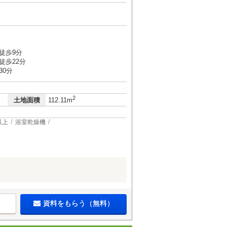
徒歩9分
徒歩22分
30分
2
土地面積
112.11m
以上
浴室乾燥機
資料をもらう（無料）