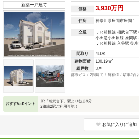
新築一戸建て
3,930万円
価格
住所
神奈川県座間市座間１
交通
ＪＲ相模線 相武台下駅 
小田急小田原線 座間駅 
ＪＲ相模線 入谷駅 徒歩
間取り
4LDK
2
建物面積
100.19m
総戸数
3戸
都市ガス
2階建て
所有権
駐車2台
JR「相武台下」駅より徒歩9分
おすすめポイント
2路線2駅ご利用可能！
お気に入りに追加