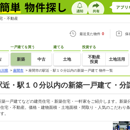
住宅・不動産
0
最近見た物件
保
一戸建てを買う
建てる
投資する
不動産
古
新築
中古
土地
土地活用
投資
奈川県
>
座間市
>
座間市の駅近・駅１０分以内の新築一戸建て 物件一覧
の駅近・駅１０分以内の新築一戸建て・分
新築一戸建てなどの建売住宅・新築住宅・一軒家をご紹介します。新築
oo住宅・不動産。価格・建物面積・土地面積・間取り・人気のこだわり
ます。