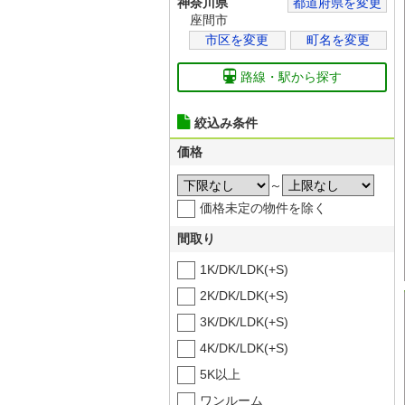
神奈川県
都道府県を変更
座間市
市区を変更
町名を変更
路線・駅から探す
絞込み条件
価格
～
価格未定の物件を除く
間取り
1K/DK/LDK(+S)
2K/DK/LDK(+S)
3K/DK/LDK(+S)
4K/DK/LDK(+S)
5K以上
ワンルーム