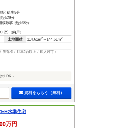
３
駅 徒歩9分
徒歩29分
模原駅 徒歩38分
DK+2S（納戸）
2
2
土地面積
114.61m
～144.61m
所有権
駐車2台以上
即入居可
超のLDK～
資料をもらう（無料）
EH水準住宅
290万円