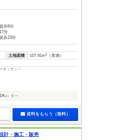
徒歩8分
17分
徒歩23分
2
土地面積
107.91m
（実測）
ーキッチン
DK♪』☆～
資料をもらう（無料）
設計・施工・販売