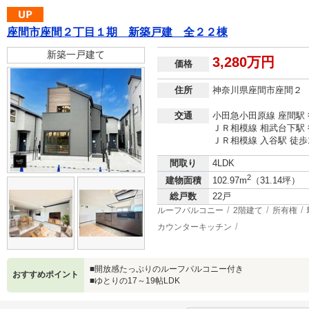
座間市座間２丁目１期 新築戸建 全２２棟
新築一戸建て
3,280万円
価格
住所
神奈川県座間市座間２
交通
小田急小田原線 座間駅 
ＪＲ相模線 相武台下駅 
ＪＲ相模線 入谷駅 徒歩
間取り
4LDK
2
建物面積
102.97m
（31.14坪）
総戸数
22戸
ルーフバルコニー
2階建て
所有権
カウンターキッチン
■開放感たっぷりのルーフバルコニー付き
おすすめポイント
■ゆとりの17～19帖LDK