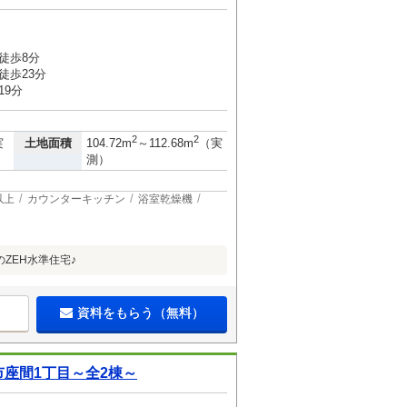
徒歩8分
徒歩23分
19分
2
2
土地面積
実
104.72m
～112.68m
（実
測）
以上
カウンターキッチン
浴室乾燥機
ZEH水準住宅♪
資料をもらう（無料）
座間1丁目～全2棟～