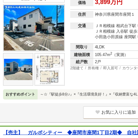
3,899万円
価格
住所
神奈川県座間市座間１
交通
ＪＲ相模線 相武台下駅 
ＪＲ相模線 入谷駅 徒歩
小田急小田原線 座間駅 
間取り
4LDK
2
建物面積
105.47m
（実測）
総戸数
2戸
2階建て
所有権
即入居可
カウンタ
おすすめポイント
～☆『駅徒歩8分♪』×『生活環境良好！』×『収納豊富な4L
お気に入りに追加
【売主】 ガルボシティー ◆座間市座間1丁目2期◆ 自社