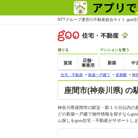
NTTグループ運営の不動産総合サイト goo
借りる
マンションを買う
店舗･
賃貸
新築
中
事業用
住宅・不動産
>
新築一戸建て
>
首都圏
>
神
座間市(神奈川県) 
神奈川県座間市の駅近・駅１０分以内の
どの新築一戸建て物件情報を探すならg
ム探しをgoo住宅・不動産がサポートし