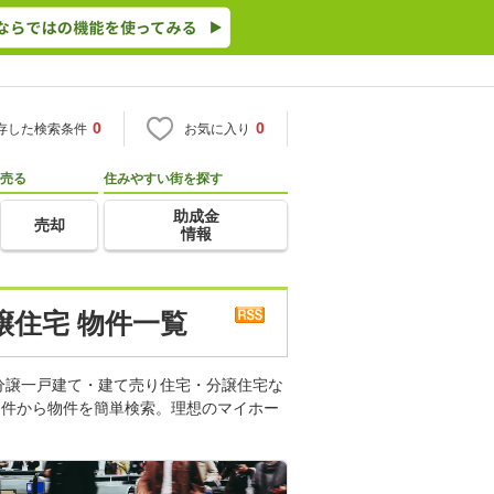
0
0
存した検索条件
お気に入り
売る
住みやすい街を探す
助成金
売却
情報
譲住宅 物件一覧
分譲一戸建て・建て売り住宅・分譲住宅な
条件から物件を簡単検索。理想のマイホー