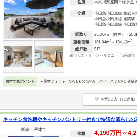
住所
神奈川県座間市緑ケ丘
交通
小田急小田原線 相武台前
小田急小田原線 座間駅 
小田急小田原線 小田急相
間取り
2LDK+S（納戸）・2L
2
2
建物面積
101.94m
～104.12m
総戸数
5戸
都市ガス
ルーフバルコニー
2階建て
おすすめポイント
～星空Ｃａｆｅ Sky Balcony×カースペース２台×１８帖
お気に入りに追加
キッチン食洗機やキッチンパントリー付きで快適な暮らしのZ
新築一戸建て
4,190万円～4,
価格