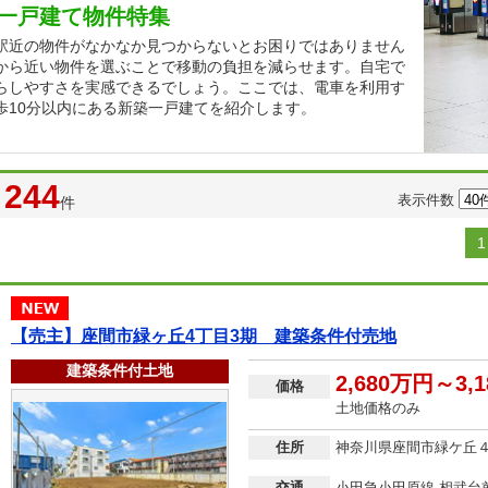
一戸建て物件特集
駅近の物件がなかなか見つからないとお困りではありません
から近い物件を選ぶことで移動の負担を減らせます。自宅で
らしやすさを実感できるでしょう。ここでは、電車を利用す
歩10分以内にある新築一戸建てを紹介します。
244
表示件数
件
1
【売主】座間市緑ヶ丘4丁目3期 建築条件付売地
建築条件付土地
2,680万円～3,
価格
土地価格のみ
住所
神奈川県座間市緑ケ丘
交通
小田急小田原線 相武台前