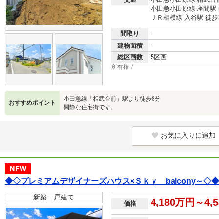
小田急小田原線 座間駅 
ＪＲ相模線 入谷駅 徒歩
間取り
-
建物面積
-
総区画数
5区画
所有権
小田急線「相武台前」駅より徒歩8分
おすすめポイント
閑静な住宅街です。
お気に入りに追加
◆◇プレミアムデザイナーズハウス×Ｓｋｙ balcony～◇◆
新築一戸建て
4,180万円～4,
価格