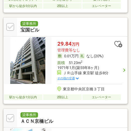
駅から徒歩5分以内
2階以上
エレベーター
貸事務所
宝国ビル
29.84
万円
管理費等なし
0.01万円
なし(20%)
2
面積
51.23m
1971年1月(築55年8ヶ月)
ＪＲ山手線 東京駅 徒歩8分
その他の交通
東京都中央区京橋３丁目
駅から徒歩1分以内
2階以上
エレベーター
貸事務所
ＡＣＮ京橋ビル