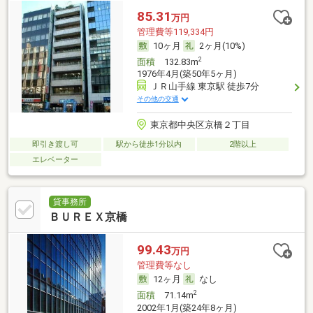
85.31
万円
管理費等119,334円
10ヶ月
2ヶ月(10%)
2
面積
132.83m
1976年4月(築50年5ヶ月)
ＪＲ山手線 東京駅 徒歩7分
その他の交通
東京都中央区京橋２丁目
即引き渡し可
駅から徒歩1分以内
2階以上
エレベーター
貸事務所
ＢＵＲＥＸ京橋
99.43
万円
管理費等なし
12ヶ月
なし
2
面積
71.14m
2002年1月(築24年8ヶ月)