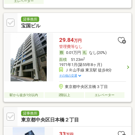
エレベーター
貸事務所
宝国ビル
29.84
万円
管理費等なし
0.01万円
なし(20%)
2
面積
51.23m
1971年1月(築55年8ヶ月)
ＪＲ山手線 東京駅 徒歩8分
その他の交通
東京都中央区京橋３丁目
駅から徒歩1分以内
2階以上
エレベーター
貸事務所
東京都中央区日本橋２丁目
33
万円