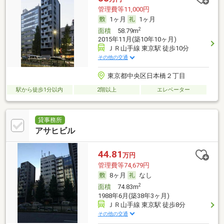
管理費等11,000円
1ヶ月
1ヶ月
2
面積
58.79m
2015年11月(築10年10ヶ月)
ＪＲ山手線 東京駅 徒歩10分
その他の交通
東京都中央区日本橋２丁目
駅から徒歩1分以内
2階以上
エレベーター
貸事務所
アサヒビル
44.81
万円
管理費等74,679円
8ヶ月
なし
2
面積
74.83m
1988年6月(築38年3ヶ月)
ＪＲ山手線 東京駅 徒歩8分
その他の交通