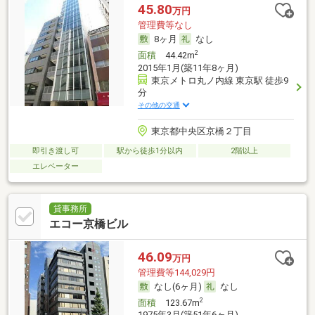
45.80
万円
管理費等なし
8ヶ月
なし
2
面積
44.42m
2015年1月(築11年8ヶ月)
東京メトロ丸ノ内線 東京駅 徒歩9
分
その他の交通
東京都中央区京橋２丁目
即引き渡し可
駅から徒歩1分以内
2階以上
エレベーター
貸事務所
エコー京橋ビル
46.09
万円
管理費等144,029円
なし(6ヶ月)
なし
2
面積
123.67m
1975年3月(築51年6ヶ月)