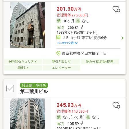
201.30
万円
管理費等275,000円
10ヶ月
なし
2
面積
266.81m
1988年6月(築38年3ヶ月)
ＪＲ山手線 東京駅 徒歩6分
その他の交通
東京都中央区日本橋３丁目
24時間セキュリティ
即引き渡し可
駅から徒歩5分以内
2階以上
エレベーター
貸店舗・事務所
第二荒川ビル
245.93
万円
管理費等140,536円
なし(12ヶ月)
なし
2
面積
105.59m
2010年10月(築15年11ヶ月)