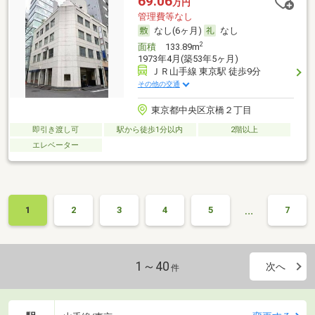
69.06
万円
管理費等なし
なし(6ヶ月)
なし
2
面積
133.89m
1973年4月(築53年5ヶ月)
ＪＲ山手線 東京駅 徒歩9分
その他の交通
東京都中央区京橋２丁目
即引き渡し可
駅から徒歩1分以内
2階以上
エレベーター
…
1
2
3
4
5
7
1～40
次へ
件