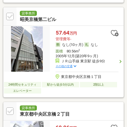
貸事務所
昭美京橋第二ビル
57.64
万円
管理費等-
なし(10ヶ月)
なし
2
面積
80.56m
2005年12月(築20年9ヶ月)
ＪＲ山手線 東京駅 徒歩9分
その他の交通
東京都中央区京橋１丁目
24時間セキュリティ
駅から徒歩5分以内
2階以上
エレベーター
貸事務所
東京都中央区京橋２丁目