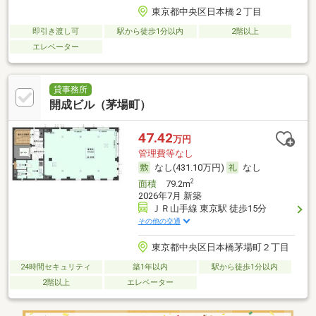
東京都中央区日本橋２丁目
即引き渡し可
駅から徒歩1分以内
2階以上
エレベーター
貸事務所
開成ビル（茅場町）
47.42
万円
管理費等なし
なし(431.10万円)
なし
2
面積
79.2m
2026年7月 新築
ＪＲ山手線 東京駅 徒歩15分
その他の交通
東京都中央区日本橋茅場町２丁目
24時間セキュリティ
築1年以内
駅から徒歩1分以内
2階以上
エレベーター