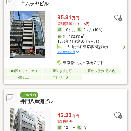
キムラヤビル
85.31
万円
管理費等119,335円
10ヶ月
2ヶ月(10%)
2
面積
132.83m
1976年4月(築50年5ヶ月)
ＪＲ山手線 東京駅 徒歩6分
その他の交通
東京都中央区京橋２丁目
24時間セキュリティ
即引き渡し可
駅から徒歩1分以内
2階以上
エレベーター
貸事務所
井門八重洲ビル
42.22
万円
管理費等-
12ヶ月
なし