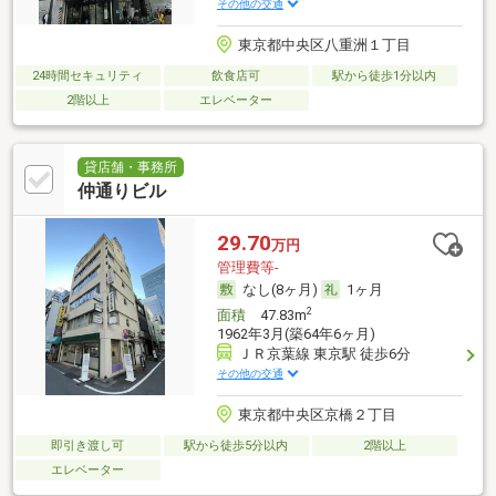
その他の交通
東京都中央区八重洲１丁目
24時間セキュリティ
飲食店可
駅から徒歩1分以内
2階以上
エレベーター
貸店舗・事務所
仲通りビル
29.70
万円
管理費等-
なし(8ヶ月)
1ヶ月
2
面積
47.83m
1962年3月(築64年6ヶ月)
ＪＲ京葉線 東京駅 徒歩6分
その他の交通
東京都中央区京橋２丁目
即引き渡し可
駅から徒歩5分以内
2階以上
エレベーター