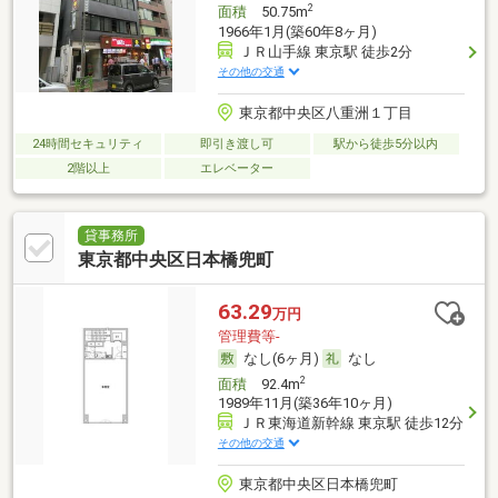
2
面積
50.75m
1966年1月(築60年8ヶ月)
ＪＲ山手線 東京駅 徒歩2分
その他の交通
東京都中央区八重洲１丁目
24時間セキュリティ
即引き渡し可
駅から徒歩5分以内
2階以上
エレベーター
貸事務所
東京都中央区日本橋兜町
63.29
万円
管理費等-
なし(6ヶ月)
なし
2
面積
92.4m
1989年11月(築36年10ヶ月)
ＪＲ東海道新幹線 東京駅 徒歩12分
その他の交通
東京都中央区日本橋兜町