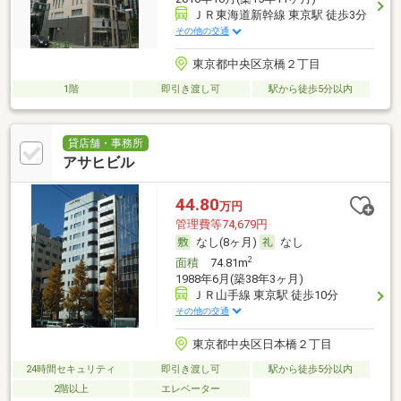
ＪＲ東海道新幹線 東京駅 徒歩3分
その他の交通
東京都中央区京橋２丁目
1階
即引き渡し可
駅から徒歩5分以内
貸店舗・事務所
アサヒビル
44.80
万円
管理費等74,679円
なし(8ヶ月)
なし
2
面積
74.81m
1988年6月(築38年3ヶ月)
ＪＲ山手線 東京駅 徒歩10分
その他の交通
東京都中央区日本橋２丁目
24時間セキュリティ
即引き渡し可
駅から徒歩5分以内
2階以上
エレベーター