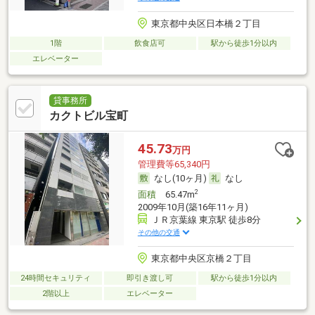
東京都中央区日本橋２丁目
1階
飲食店可
駅から徒歩1分以内
エレベーター
貸事務所
カクトビル宝町
45.73
万円
管理費等65,340円
なし(10ヶ月)
なし
2
面積
65.47m
2009年10月(築16年11ヶ月)
ＪＲ京葉線 東京駅 徒歩8分
その他の交通
東京都中央区京橋２丁目
24時間セキュリティ
即引き渡し可
駅から徒歩1分以内
2階以上
エレベーター