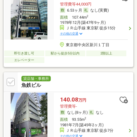
管理費等44,000円
6.53ヶ月
なし(実費)
2
面積
107.44m
1978年12月(築47年9ヶ月)
ＪＲ山手線 東京駅 徒歩15分
その他の交通
東京都中央区新川１丁目
即引き渡し可
駅から徒歩5分以内
2階以上
エレベーター
貸店舗・事務所
魚鉄ビル
140.08
万円
管理費等-
なし(8ヶ月)
なし
2
面積
93.55m
1981年7月(築45年2ヶ月)
ＪＲ山手線 東京駅 徒歩7分
その他の交通