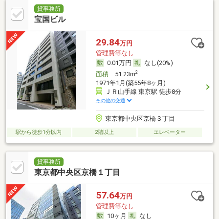
貸事務所
宝国ビル
29.84
万円
管理費等なし
0.01万円
なし(20%)
2
面積
51.23m
1971年1月(築55年8ヶ月)
ＪＲ山手線 東京駅 徒歩8分
その他の交通
東京都中央区京橋３丁目
駅から徒歩1分以内
2階以上
エレベーター
貸事務所
東京都中央区京橋１丁目
57.64
万円
管理費等なし
10ヶ月
なし