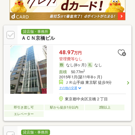
貸店舗・事務所
ＡＣＮ京橋ビル
48.97
万円
管理費等なし
なし(8ヶ月)
なし
2
面積
50.77m
2015年1月(築11年8ヶ月)
ＪＲ山手線 東京駅 徒歩9分
その他の交通
東京都中央区京橋２丁目
即引き渡し可
駅から徒歩1分以内
2階以上
エレベーター
貸店舗・事務所