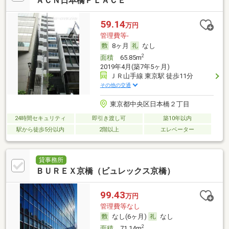
ＡＣＮ日本橋ＰＬＡＣＥ
59.14
万円
管理費等-
8ヶ月
なし
2
面積
65.85m
2019年4月(築7年5ヶ月)
ＪＲ山手線 東京駅 徒歩11分
その他の交通
東京都中央区日本橋２丁目
24時間セキュリティ
即引き渡し可
築10年以内
駅から徒歩5分以内
2階以上
エレベーター
貸事務所
ＢＵＲＥＸ京橋（ビュレックス京橋）
99.43
万円
管理費等なし
なし(6ヶ月)
なし
2
面積
71.14m