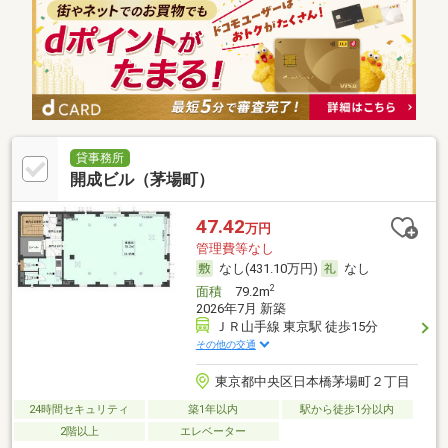
貸事務所
開成ビル（茅場町）
47.42
万円
管理費等なし
なし(431.10万円)
なし
2
面積
79.2m
2026年7月 新築
ＪＲ山手線 東京駅 徒歩15分
その他の交通
東京都中央区日本橋茅場町２丁目
24時間セキュリティ
築1年以内
駅から徒歩1分以内
2階以上
エレベーター