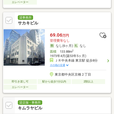
エレベーター
貸事務所
サカキビル
69.06
万円
管理費等なし
なし(6ヶ月)
なし
2
面積
133.88m
1973年4月(築53年5ヶ月)
ＪＲ中央本線 東京駅 徒歩8分
その他の交通
東京都中央区京橋２丁目
即引き渡し可
駅から徒歩1分以内
2階以上
エレベーター
貸店舗・事務所
キムラヤビル