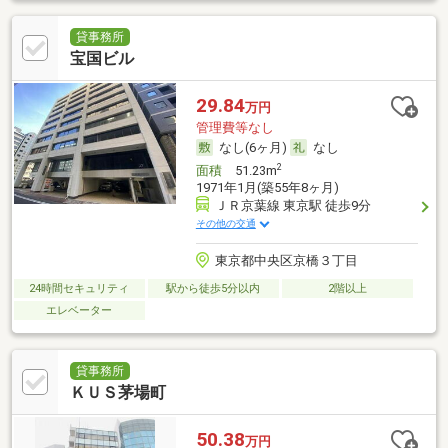
貸事務所
宝国ビル
29.84
万円
管理費等なし
なし(6ヶ月)
なし
2
面積
51.23m
1971年1月(築55年8ヶ月)
ＪＲ京葉線 東京駅 徒歩9分
その他の交通
東京都中央区京橋３丁目
24時間セキュリティ
駅から徒歩5分以内
2階以上
エレベーター
貸事務所
ＫＵＳ茅場町
50.38
万円