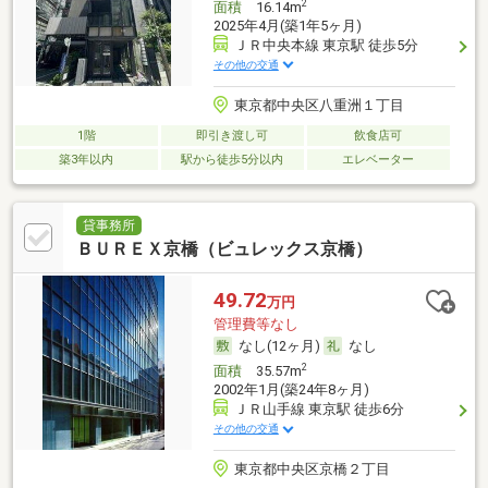
2
面積
16.14m
2025年4月(築1年5ヶ月)
ＪＲ中央本線 東京駅 徒歩5分
その他の交通
東京都中央区八重洲１丁目
1階
即引き渡し可
飲食店可
築3年以内
駅から徒歩5分以内
エレベーター
貸事務所
ＢＵＲＥＸ京橋（ビュレックス京橋）
49.72
万円
管理費等なし
なし(12ヶ月)
なし
2
面積
35.57m
2002年1月(築24年8ヶ月)
ＪＲ山手線 東京駅 徒歩6分
その他の交通
東京都中央区京橋２丁目