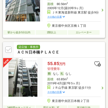
2
面積
80.56m
2005年12月(築20年9ヶ月)
ＪＲ東海道新幹線 東京駅 徒歩9分
その他の交通
東京都中央区京橋１丁目
駅から徒歩5分以内
2階以上
エレベーター
貸店舗・事務所
ＡＣＮ日本橋ＰＬＡＣＥ
55.85
万円
管理費等-
なし
なし
2
面積
65.85m
2019年4月(築7年5ヶ月)
ＪＲ山手線 東京駅 徒歩11分
その他の交通
東京都中央区日本橋２丁目
24時間セキュリティ
即引き渡し可
築10年以内