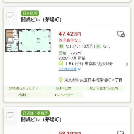
貸事務所
開成ビル（茅場町）
47.42
万円
管理費等なし
なし(431.10万円)
なし
2
面積
79.2m
2026年7月 新築
ＪＲ山手線 東京駅 徒歩15分
その他の交通
東京都中央区日本橋茅場町２丁目
24時間セキュリティ
築1年以内
駅から徒歩1分以内
2階以上
エレベーター
貸店舗・事務所
開成ビル（茅場町）
58.19