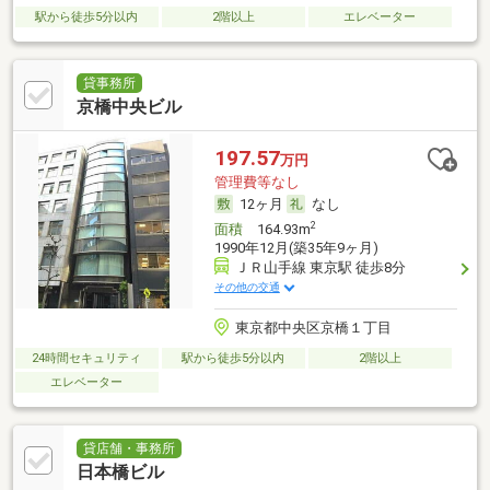
駅から徒歩5分以内
2階以上
エレベーター
貸事務所
京橋中央ビル
197.57
万円
管理費等なし
12ヶ月
なし
2
面積
164.93m
1990年12月(築35年9ヶ月)
ＪＲ山手線 東京駅 徒歩8分
その他の交通
東京都中央区京橋１丁目
24時間セキュリティ
駅から徒歩5分以内
2階以上
エレベーター
貸店舗・事務所
日本橋ビル