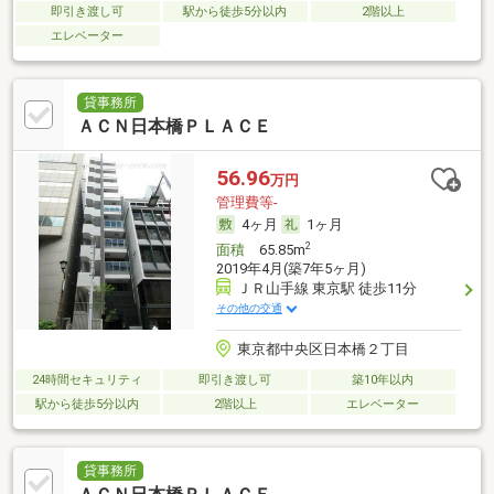
即引き渡し可
駅から徒歩5分以内
2階以上
エレベーター
貸事務所
ＡＣＮ日本橋ＰＬＡＣＥ
56.96
万円
管理費等-
4ヶ月
1ヶ月
2
面積
65.85m
2019年4月(築7年5ヶ月)
ＪＲ山手線 東京駅 徒歩11分
その他の交通
東京都中央区日本橋２丁目
24時間セキュリティ
即引き渡し可
築10年以内
駅から徒歩5分以内
2階以上
エレベーター
貸事務所