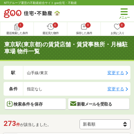
NTTグループ運営の不動産総合サイト goo住宅・不動産
1
0
0
0
最近検索した条件
最近見た物件
保存した条件
お気に入り
東京駅(東京都)の賃貸店舗・賃貸事務所・月極駐
車場 物件一覧
駅
変更する
山手線/東京
条件
変更する
指定なし
検索条件を保存
新着メールを受取る
273
件
が該当しました。