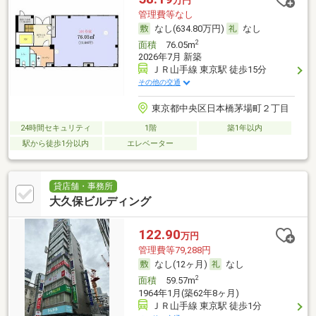
万円
管理費等なし
なし(634.80万円)
なし
2
面積
76.05m
2026年7月 新築
ＪＲ山手線 東京駅 徒歩15分
その他の交通
東京都中央区日本橋茅場町２丁目
24時間セキュリティ
1階
築1年以内
駅から徒歩1分以内
エレベーター
貸店舗・事務所
大久保ビルディング
122.90
万円
管理費等79,288円
なし(12ヶ月)
なし
2
面積
59.57m
1964年1月(築62年8ヶ月)
ＪＲ山手線 東京駅 徒歩1分