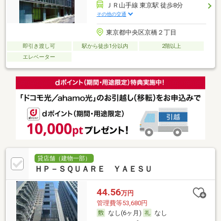
ＪＲ山手線 東京駅 徒歩8分
その他の交通
東京都中央区京橋２丁目
即引き渡し可
駅から徒歩1分以内
2階以上
エレベーター
貸店舗（建物一部）
ＨＰ－ＳＱＵＡＲＥ ＹＡＥＳＵ
44.56
万円
管理費等53,680円
なし(6ヶ月)
なし