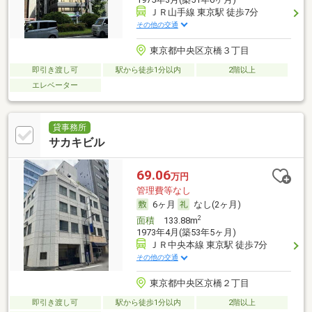
ＪＲ山手線 東京駅 徒歩7分
その他の交通
東京都中央区京橋３丁目
即引き渡し可
駅から徒歩1分以内
2階以上
エレベーター
貸事務所
サカキビル
69.06
万円
管理費等なし
6ヶ月
なし(2ヶ月)
2
面積
133.88m
1973年4月(築53年5ヶ月)
ＪＲ中央本線 東京駅 徒歩7分
その他の交通
東京都中央区京橋２丁目
即引き渡し可
駅から徒歩1分以内
2階以上