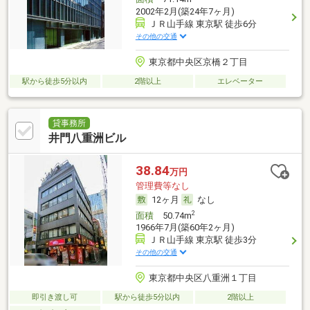
2002年2月(築24年7ヶ月)
ＪＲ山手線 東京駅 徒歩6分
その他の交通
東京都中央区京橋２丁目
駅から徒歩5分以内
2階以上
エレベーター
貸事務所
井門八重洲ビル
38.84
万円
管理費等なし
12ヶ月
なし
2
面積
50.74m
1966年7月(築60年2ヶ月)
ＪＲ山手線 東京駅 徒歩3分
その他の交通
東京都中央区八重洲１丁目
即引き渡し可
駅から徒歩5分以内
2階以上