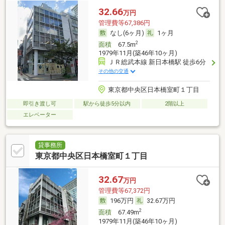
32.66
万円
管理費等67,386円
なし(6ヶ月)
1ヶ月
2
面積
67.5m
1979年11月(築46年10ヶ月)
ＪＲ総武本線 新日本橋駅 徒歩6分
その他の交通
東京都中央区日本橋室町１丁目
即引き渡し可
駅から徒歩5分以内
2階以上
エレベーター
貸事務所
東京都中央区日本橋室町１丁目
32.67
万円
管理費等67,372円
196万円
32.67万円
2
面積
67.49m
1979年11月(築46年10ヶ月)