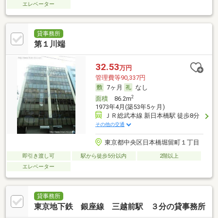
エレベーター
貸事務所
第１川端
32.53
万円
管理費等90,337円
7ヶ月
なし
2
面積
86.2m
1973年4月(築53年5ヶ月)
ＪＲ総武本線 新日本橋駅 徒歩8分
その他の交通
東京都中央区日本橋堀留町１丁目
即引き渡し可
駅から徒歩5分以内
2階以上
エレベーター
貸事務所
東京地下鉄 銀座線 三越前駅 ３分の貸事務所