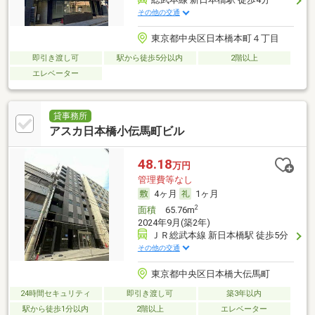
その他の交通
東京都中央区日本橋本町４丁目
即引き渡し可
駅から徒歩5分以内
2階以上
エレベーター
貸事務所
アスカ日本橋小伝馬町ビル
48.18
万円
管理費等なし
4ヶ月
1ヶ月
2
面積
65.76m
2024年9月(築2年)
ＪＲ総武本線 新日本橋駅 徒歩5分
その他の交通
東京都中央区日本橋大伝馬町
24時間セキュリティ
即引き渡し可
築3年以内
駅から徒歩1分以内
2階以上
エレベーター