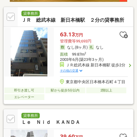
貸事務所
ＪＲ 総武本線 新日本橋駅 ２分の貸事務所
63.13
万円
管理費等99,693円
なし(8ヶ月)
なし
2
面積
99.87m
2003年6月(築23年3ヶ月)
ＪＲ総武本線 新日本橋駅 徒歩2分
その他の交通
東京都中央区日本橋本石町４丁目
即引き渡し可
駅から徒歩5分以内
2階以上
エレベーター
貸事務所
Ｌｅ Ｎｉｄ ＫＡＮＤＡ
39.60