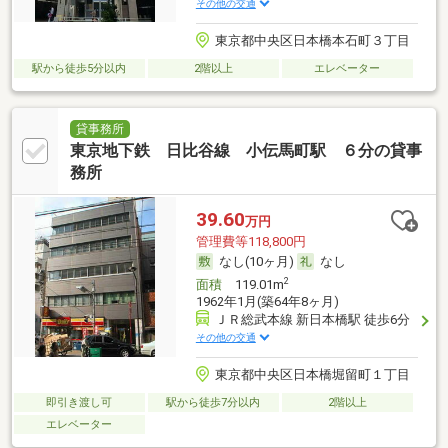
その他の交通
東京都中央区日本橋本石町３丁目
駅から徒歩5分以内
2階以上
エレベーター
貸事務所
東京地下鉄 日比谷線 小伝馬町駅 ６分の貸事
務所
39.60
万円
管理費等118,800円
なし(10ヶ月)
なし
2
面積
119.01m
1962年1月(築64年8ヶ月)
ＪＲ総武本線 新日本橋駅 徒歩6分
その他の交通
東京都中央区日本橋堀留町１丁目
即引き渡し可
駅から徒歩7分以内
2階以上
エレベーター