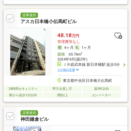
貸事務所
アスカ日本橋小伝馬町ビル
48.18
万円
管理費等なし
4ヶ月
1ヶ月
2
面積
65.76m
2024年9月(築2年)
ＪＲ総武本線 新日本橋駅 徒歩5分
その他の交通
東京都中央区日本橋大伝馬町
24時間セキュリティ
即引き渡し可
築3年以内
駅から徒歩1分以内
2階以上
エレベーター
貸事務所
神田鎌倉ビル