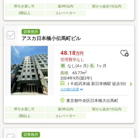
即引き渡し可
築3年以内
駅から徒歩1分以内
2階以上
エレベーター
貸事務所
アスカ日本橋小伝馬町ビル
48.18
万円
管理費等なし
なし(4ヶ月)
1ヶ月
2
面積
65.77m
2024年9月(築2年)
ＪＲ総武本線 新日本橋駅 徒歩5分
その他の交通
東京都中央区日本橋大伝馬町
即引き渡し可
築3年以内
駅から徒歩1分以内
2階以上
エレベーター
貸事務所