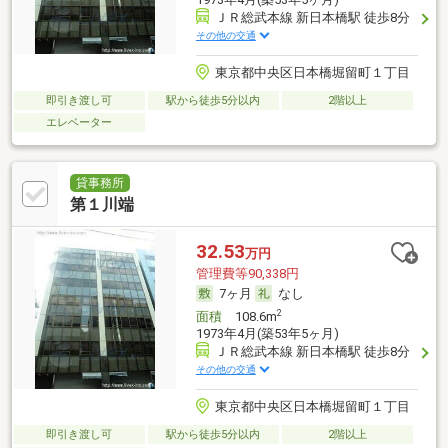
ＪＲ総武本線 新日本橋駅 徒歩8分
その他の交通
東京都中央区日本橋堀留町１丁目
即引き渡し可
駅から徒歩5分以内
2階以上
エレベーター
貸事務所
第１川端
32.53
万円
管理費等90,338円
7ヶ月
なし
2
面積
108.6m
1973年4月(築53年5ヶ月)
ＪＲ総武本線 新日本橋駅 徒歩8分
その他の交通
東京都中央区日本橋堀留町１丁目
即引き渡し可
駅から徒歩5分以内
2階以上