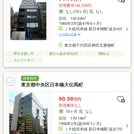
管理費等142,395円
なし(10ヶ月)
なし
2
面積
142.64m
1985年3月(築41年6ヶ月)
ＪＲ総武本線 新日本橋駅 徒歩6分
その他の交通
東京都千代田区神田北乗物町
即引き渡し可
駅から徒歩5分以内
2階以上
エレベーター
貸事務所
東京都中央区日本橋大伝馬町
90.59
万円
管理費等なし
10ヶ月
なし
2
面積
170.14m
1990年2月(築36年7ヶ月)
ＪＲ総武本線 新日本橋駅 徒歩7分