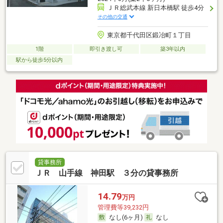
ＪＲ総武本線 新日本橋駅 徒歩4分
その他の交通
東京都千代田区鍛冶町１丁目
1階
即引き渡し可
築3年以内
駅から徒歩5分以内
貸事務所
ＪＲ 山手線 神田駅 ３分の貸事務所
14.79
万円
管理費等39,232円
なし(6ヶ月)
なし