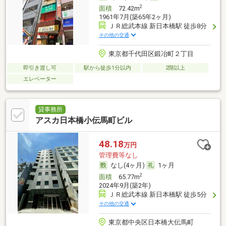
2
面積
72.42m
1961年7月(築65年2ヶ月)
ＪＲ総武本線 新日本橋駅 徒歩8分
その他の交通
東京都千代田区鍛冶町２丁目
即引き渡し可
駅から徒歩1分以内
2階以上
エレベーター
貸事務所
アスカ日本橋小伝馬町ビル
48.18
万円
管理費等なし
なし(4ヶ月)
1ヶ月
2
面積
65.77m
2024年9月(築2年)
ＪＲ総武本線 新日本橋駅 徒歩5分
その他の交通
東京都中央区日本橋大伝馬町