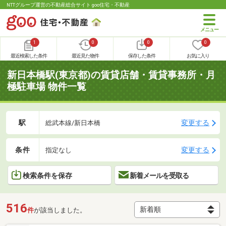
NTTグループ運営の不動産総合サイト goo住宅・不動産
1
0
0
0
最近検索した条件
最近見た物件
保存した条件
お気に入り
新日本橋駅(東京都)の賃貸店舗・賃貸事務所・月
極駐車場 物件一覧
駅
変更する
総武本線/新日本橋
条件
変更する
指定なし
検索条件を保存
新着メールを受取る
516
件
が該当しました。