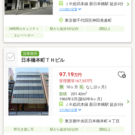
ＪＲ総武本線 新日本橋駅 徒歩3分
その他の交通
東京都千代田区神田美倉町
24時間セキュリティ
駅から徒歩5分以内
2階以上
エレベーター
貸事務所
日本橋本町ＴＨビル
97.19
万円
管理費等167,557円
10ヶ月
なし(2ヶ月)
2
面積
201.42m
1963年3月(築63年6ヶ月)
ＪＲ総武本線 新日本橋駅 徒歩3分
その他の交通
東京都中央区日本橋本町４丁目
即引き渡し可
駅から徒歩5分以内
2階以上