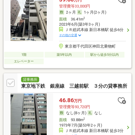
万円
管理費等33,000円
2ヶ月
1ヶ月(2ヶ月)
2
面積
36.41m
2023年6月(築3年3ヶ月)
ＪＲ総武本線 新日本橋駅 徒歩6分
その他の交通
東京都千代田区神田北乗物町
1階
築5年以内
駅から徒歩5分以内
エレベーター
貸事務所
東京地下鉄 銀座線 三越前駅 ３分の貸事務所
46.86
万円
管理費等93,720円
なし(8ヶ月)
なし
2
面積
93.88m
1973年7月(築53年2ヶ月)
ＪＲ総武本線 新日本橋駅 徒歩3分