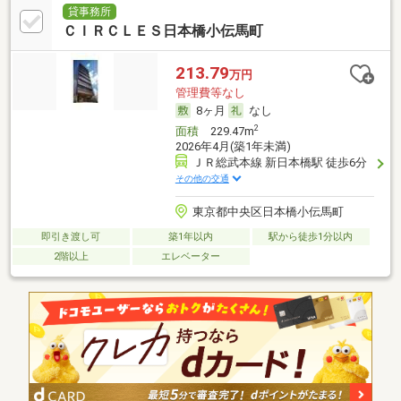
貸事務所
ＣＩＲＣＬＥＳ日本橋小伝馬町
213.79
万円
管理費等なし
8ヶ月
なし
2
面積
229.47m
2026年4月(築1年未満)
ＪＲ総武本線 新日本橋駅 徒歩6分
その他の交通
東京都中央区日本橋小伝馬町
即引き渡し可
築1年以内
駅から徒歩1分以内
2階以上
エレベーター