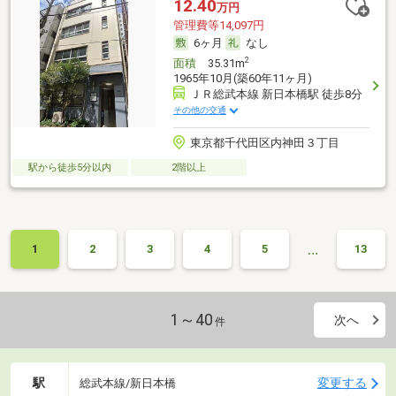
12.40
万円
管理費等14,097円
6ヶ月
なし
2
面積
35.31m
1965年10月(築60年11ヶ月)
ＪＲ総武本線 新日本橋駅 徒歩8分
その他の交通
東京都千代田区内神田３丁目
駅から徒歩5分以内
2階以上
…
1
2
3
4
5
13
1～40
次へ
件
駅
変更する
総武本線/新日本橋