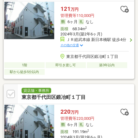
121
万円
管理費等110,000円
6ヶ月
なし
2
面積
68.34m
2024年3月(築2年6ヶ月)
ＪＲ総武本線 新日本橋駅 徒歩4分
その他の交通
東京都千代田区鍛冶町１丁目
1階
即引き渡し可
築3年以内
駅から徒歩5分以内
貸店舗・事務所
東京都千代田区鍛冶町１丁目
220
万円
管理費等220,000円
6ヶ月
なし
2
面積
191.19m
2024年3月(築2年6ヶ月)