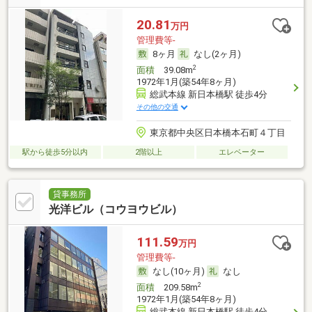
20.81
万円
管理費等-
8ヶ月
なし(2ヶ月)
2
面積
39.08m
1972年1月(築54年8ヶ月)
総武本線 新日本橋駅 徒歩4分
その他の交通
東京都中央区日本橋本石町４丁目
駅から徒歩5分以内
2階以上
エレベーター
貸事務所
光洋ビル（コウヨウビル）
111.59
万円
管理費等-
なし(10ヶ月)
なし
2
面積
209.58m
1972年1月(築54年8ヶ月)
総武本線 新日本橋駅 徒歩4分