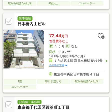
駅から徒歩5分以内
2階以上
エレベーター
貸事務所
日本橋内山ビル
72.44
万円
管理費等なし
10ヶ月
なし
2
面積
103.7m
1988年7月(築38年2ヶ月)
ＪＲ総武本線 新日本橋駅 徒歩2分
その他の交通
東京都中央区日本橋本町４丁目
1階
即引き渡し可
駅から徒歩5分以内
エレベーター
貸店舗・事務所
東京都千代田区鍛冶町１丁目