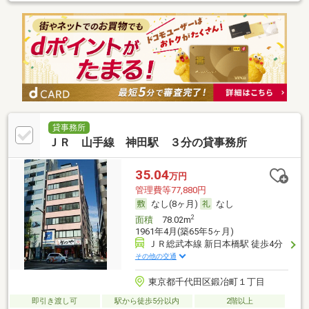
貸事務所
ＪＲ 山手線 神田駅 ３分の貸事務所
35.04
万円
管理費等77,880円
なし(8ヶ月)
なし
2
面積
78.02m
1961年4月(築65年5ヶ月)
ＪＲ総武本線 新日本橋駅 徒歩4分
その他の交通
東京都千代田区鍛冶町１丁目
即引き渡し可
駅から徒歩5分以内
2階以上