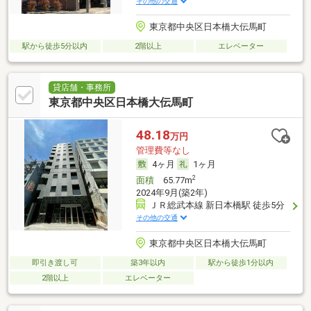
その他の交通
東京都中央区日本橋大伝馬町
駅から徒歩5分以内
2階以上
エレベーター
貸店舗・事務所
東京都中央区日本橋大伝馬町
48.18
万円
管理費等なし
4ヶ月
1ヶ月
2
面積
65.77m
2024年9月(築2年)
ＪＲ総武本線 新日本橋駅 徒歩5分
その他の交通
東京都中央区日本橋大伝馬町
即引き渡し可
築3年以内
駅から徒歩1分以内
2階以上
エレベーター