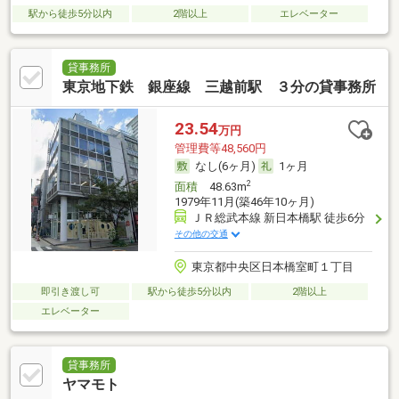
駅から徒歩5分以内
2階以上
エレベーター
貸事務所
東京地下鉄 銀座線 三越前駅 ３分の貸事務所
23.54
万円
管理費等48,560円
なし(6ヶ月)
1ヶ月
2
面積
48.63m
1979年11月(築46年10ヶ月)
ＪＲ総武本線 新日本橋駅 徒歩6分
その他の交通
東京都中央区日本橋室町１丁目
即引き渡し可
駅から徒歩5分以内
2階以上
エレベーター
貸事務所
ヤマモト