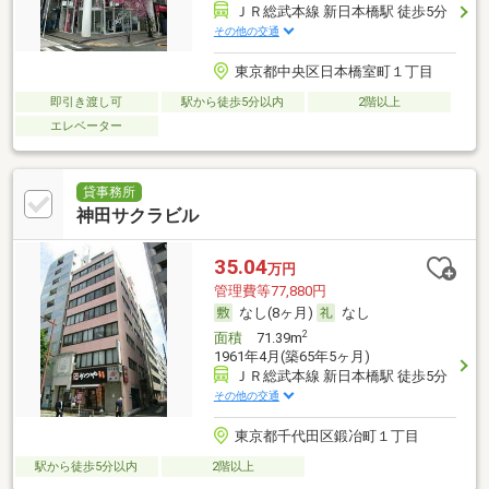
ＪＲ総武本線 新日本橋駅 徒歩5分
その他の交通
東京都中央区日本橋室町１丁目
即引き渡し可
駅から徒歩5分以内
2階以上
エレベーター
貸事務所
神田サクラビル
35.04
万円
管理費等77,880円
なし(8ヶ月)
なし
2
面積
71.39m
1961年4月(築65年5ヶ月)
ＪＲ総武本線 新日本橋駅 徒歩5分
その他の交通
東京都千代田区鍛冶町１丁目
駅から徒歩5分以内
2階以上