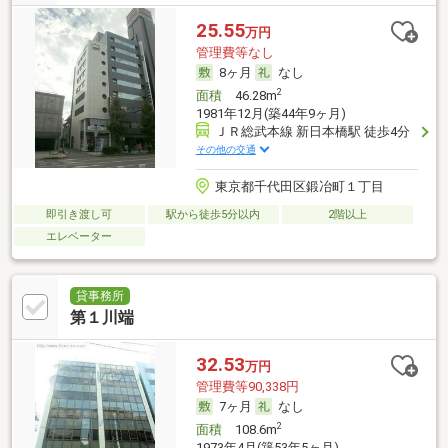
25.55
万円
管理費等なし
8ヶ月
なし
2
面積
46.28m
1981年12月(築44年9ヶ月)
ＪＲ総武本線 新日本橋駅 徒歩4分
その他の交通
東京都千代田区鍛冶町１丁目
即引き渡し可
駅から徒歩5分以内
2階以上
エレベーター
貸事務所
第１川端
32.53
万円
管理費等90,338円
7ヶ月
なし
2
面積
108.6m
1973年4月(築53年5ヶ月)