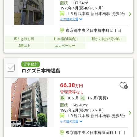
2
面積
117.24m
1978年4月(築48年5ヶ月)
ＪＲ総武本線 新日本橋駅 徒歩4分
その他の交通
東京都中央区日本橋本町２丁目
即引き渡し可
駐車場(近隣含)
駅から徒歩5分以内
2階以上
エレベーター
貸事務所
ログズ日本橋堀留
66.38
万円
管理費等なし
10ヶ月
1ヶ月(実費)
2
面積
142.48m
1987年2月(築39年7ヶ月)
ＪＲ総武本線 新日本橋駅 徒歩5分
その他の交通
東京都中央区日本橋堀留町１丁目