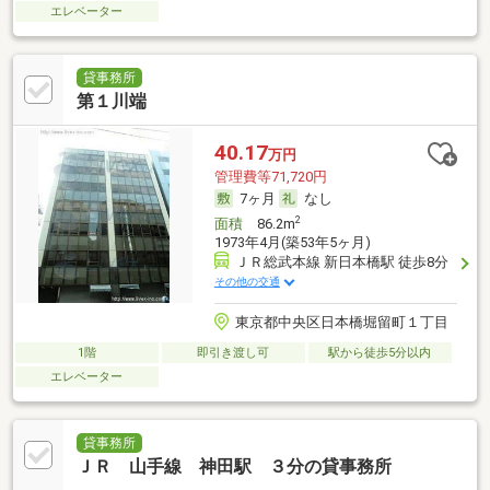
エレベーター
貸事務所
第１川端
40.17
万円
管理費等71,720円
7ヶ月
なし
2
面積
86.2m
1973年4月(築53年5ヶ月)
ＪＲ総武本線 新日本橋駅 徒歩8分
その他の交通
東京都中央区日本橋堀留町１丁目
1階
即引き渡し可
駅から徒歩5分以内
エレベーター
貸事務所
ＪＲ 山手線 神田駅 ３分の貸事務所