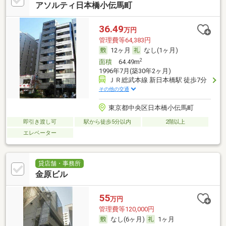
アソルティ日本橋小伝馬町
36.49
万円
管理費等64,383円
12ヶ月
なし(1ヶ月)
2
面積
64.49m
1996年7月(築30年2ヶ月)
ＪＲ総武本線 新日本橋駅 徒歩7分
その他の交通
東京都中央区日本橋小伝馬町
即引き渡し可
駅から徒歩5分以内
2階以上
エレベーター
貸店舗・事務所
金原ビル
55
万円
管理費等120,000円
なし(6ヶ月)
1ヶ月