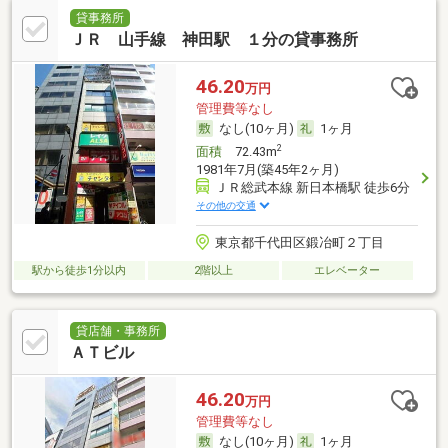
貸事務所
ＪＲ 山手線 神田駅 １分の貸事務所
46.20
万円
管理費等なし
なし(10ヶ月)
1ヶ月
2
面積
72.43m
1981年7月(築45年2ヶ月)
ＪＲ総武本線 新日本橋駅 徒歩6分
その他の交通
東京都千代田区鍛冶町２丁目
駅から徒歩1分以内
2階以上
エレベーター
貸店舗・事務所
ＡＴビル
46.20
万円
管理費等なし
なし(10ヶ月)
1ヶ月