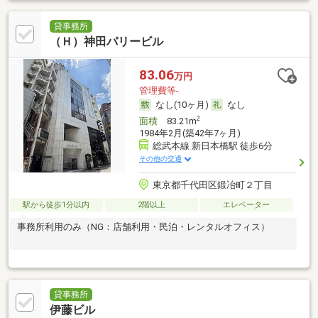
貸事務所
（Ｈ）神田パリービル
83.06
万円
管理費等-
なし(10ヶ月)
なし
2
面積
83.21m
1984年2月(築42年7ヶ月)
総武本線 新日本橋駅 徒歩6分
その他の交通
東京都千代田区鍛冶町２丁目
駅から徒歩1分以内
2階以上
エレベーター
事務所利用のみ（NG：店舗利用・民泊・レンタルオフィス）
貸事務所
伊藤ビル