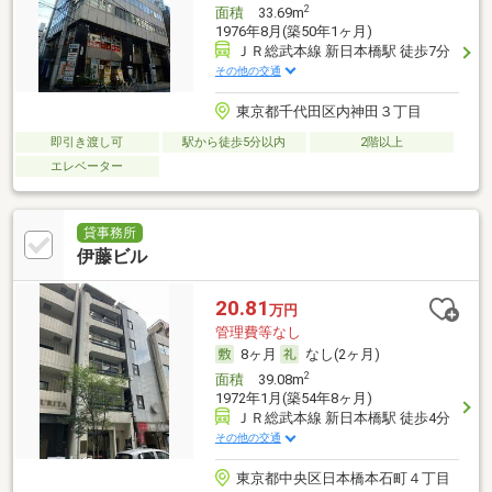
2
面積
33.69m
1976年8月(築50年1ヶ月)
ＪＲ総武本線 新日本橋駅 徒歩7分
その他の交通
東京都千代田区内神田３丁目
即引き渡し可
駅から徒歩5分以内
2階以上
エレベーター
貸事務所
伊藤ビル
20.81
万円
管理費等なし
8ヶ月
なし(2ヶ月)
2
面積
39.08m
1972年1月(築54年8ヶ月)
ＪＲ総武本線 新日本橋駅 徒歩4分
その他の交通
東京都中央区日本橋本石町４丁目