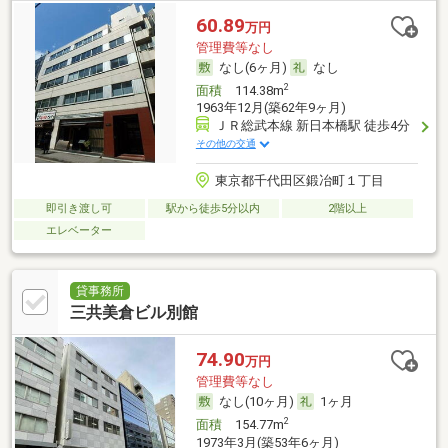
60.89
万円
管理費等なし
なし(6ヶ月)
なし
2
面積
114.38m
1963年12月(築62年9ヶ月)
ＪＲ総武本線 新日本橋駅 徒歩4分
その他の交通
東京都千代田区鍛冶町１丁目
即引き渡し可
駅から徒歩5分以内
2階以上
エレベーター
貸事務所
三共美倉ビル別館
74.90
万円
管理費等なし
なし(10ヶ月)
1ヶ月
2
面積
154.77m
1973年3月(築53年6ヶ月)