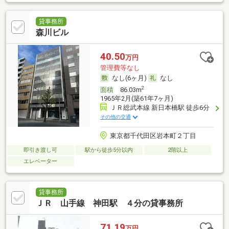
貸事務所
森川ビル
40.50
万円
管理費等なし
なし(6ヶ月)
なし
2
面積
86.03m
1965年2月(築61年7ヶ月)
ＪＲ総武本線 新日本橋駅 徒歩6分
その他の交通
東京都千代田区岩本町２丁目
即引き渡し可
駅から徒歩5分以内
2階以上
エレベーター
貸事務所
ＪＲ 山手線 神田駅 ４分の貸事務所
71.19
万円