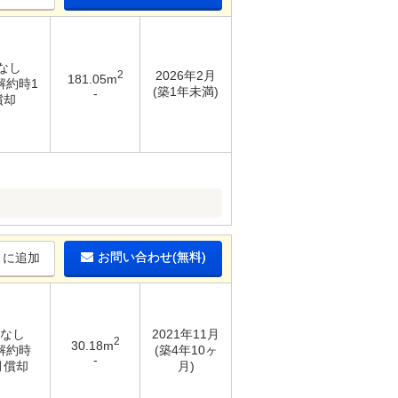
 なし
2
2026年2月
181.05m
 解約時1
(築1年未満)
-
償却
お問い合わせ(無料)
りに追加
 なし
2021年11月
2
30.18m
 解約時
(築4年10ヶ
-
月償却
月)