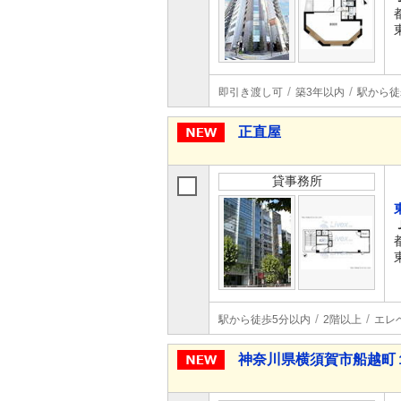
即引き渡し可
築3年以内
駅から徒
正直屋
貸事務所
駅から徒歩5分以内
2階以上
エレ
神奈川県横須賀市船越町