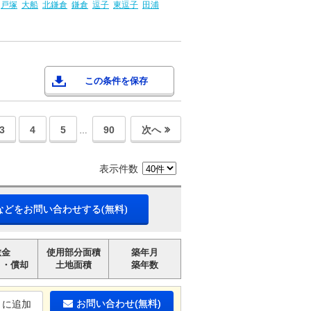
戸塚
大船
北鎌倉
鎌倉
逗子
東逗子
田浦
この条件を保存
3
4
5
90
次へ
…
表示件数
などをお問い合わせする(無料)
敷金
使用部分面積
築年月
引・償却
土地面積
築年数
お問い合わせ(無料)
りに追加