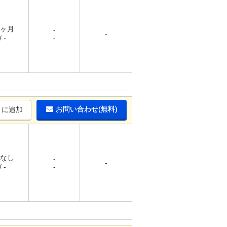
1ヶ月
-
-
 -
-
お問い合わせ(無料)
りに追加
 なし
-
-
 -
-