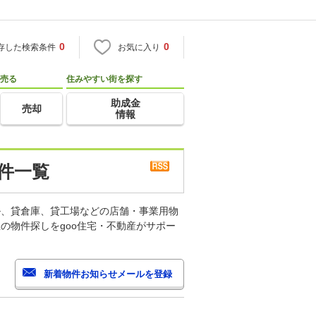
0
0
存した検索条件
お気に入り
売る
住みやすい街を探す
助成金
売却
情報
件一覧
ル、貸倉庫、貸工場などの店舗・事業用物
の物件探しをgoo住宅・不動産がサポー