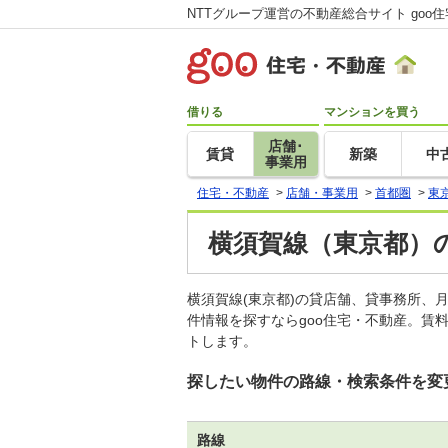
NTTグループ運営の不動産総合サイト goo
借りる
マンションを買う
店舗･
賃貸
新築
中
事業用
住宅・不動産
>
店舗・事業用
>
首都圏
>
東
横須賀線（東京都）
横須賀線(東京都)の貸店舗、貸事務所
件情報を探すならgoo住宅・不動産。賃
トします。
探したい物件の路線・検索条件を変
路線