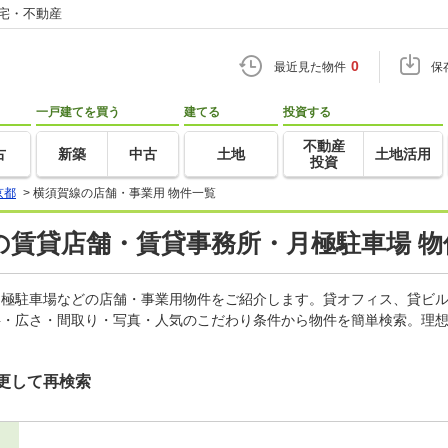
住宅・不動産
0
最近見た物件
保
一戸建てを買う
建てる
投資する
不動産
古
新築
中古
土地
土地活用
投資
京都
>
横須賀線の店舗・事業用 物件一覧
の賃貸店舗・賃貸事務所・月極駐車場 物
、月極駐車場などの店舗・事業用物件をご紹介します。貸オフィス、貸ビ
料・広さ・間取り・写真・人気のこだわり条件から物件を簡単検索。理想
更して再検索