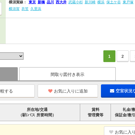
横須賀線：
東京
新橋
品川
西大井
武蔵小杉
新川崎
横浜
保土ケ谷
東戸塚
横須賀
衣笠
久里浜
1
2
間取り図付き表示
お気に入りに追加
空室状況
所在地/交通
賃料
礼金/
（駅/バス 所要時間）
管理費等
保証金/敷
お気に入