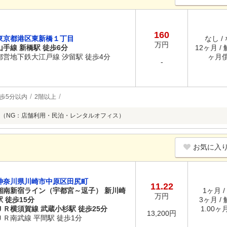
160
東京都港区東新橋１丁目
なし /
万円
山手線 新橋駅 徒歩6分
12ヶ月 /
都営地下鉄大江戸線 汐留駅 徒歩4分
ヶ月
-
歩5分以内
2階以上
（NG：店舗利用・民泊・レンタルオフィス）
お気に入
神奈川県川崎市中原区田尻町
11.22
湘南新宿ライン（宇都宮～逗子） 新川崎
1ヶ月 /
万円
駅 徒歩15分
3ヶ月 /
ＪＲ横須賀線 武蔵小杉駅 徒歩25分
1.00ヶ
13,200円
ＪＲ南武線 平間駅 徒歩1分