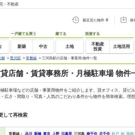
住宅・不動産
0
最近見た物件
保
一戸建てを買う
建てる
投資する
不動産
古
新築
中古
土地
土地活用
投資
京都
>
荒川区
>
常磐線
>
三河島駅の店舗・事業用 物件一覧
賃貸店舗・賃貸事務所・月極駐車場 物件
、月極駐車場などの店舗・事業用物件をご紹介します。貸オフィス、貸ビ
料・広さ・間取り・写真・人気のこだわり条件から物件を簡単検索。理想
更して再検索
常磐線：
品川
新橋
東京
上野
日暮里
三河島
南千住
北千住
松戸
柏
我孫