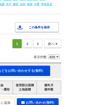
楽園
水戸
勝田
佐和
東海
大甕
常陸多賀
この条件を保存
1
2
3
次へ
表示件数
などをお問い合わせする(無料)
敷金
使用部分面積
築年月
引・償却
土地面積
築年数
お問い合わせ(無料)
りに追加