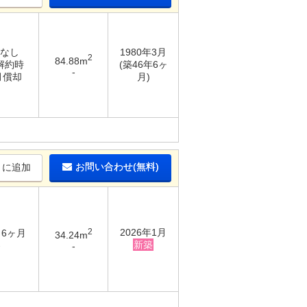
 なし
1980年3月
2
84.88m
 解約時
(築46年6ヶ
-
月償却
月)
お問い合わせ(無料)
りに追加
2
2026年1月
/ 6ヶ月
34.24m
新築
-
-