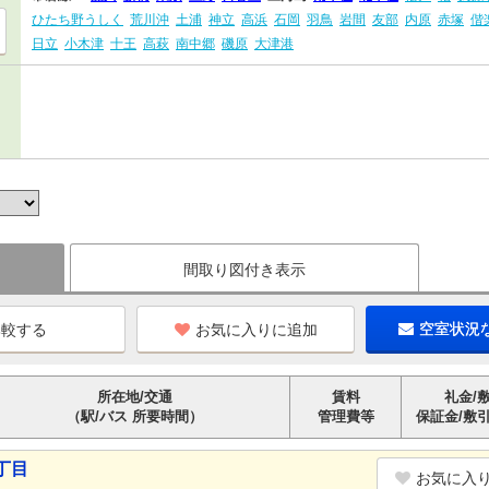
ひたち野うしく
荒川沖
土浦
神立
高浜
石岡
羽鳥
岩間
友部
内原
赤塚
偕
日立
小木津
十王
高萩
南中郷
磯原
大津港
間取り図付き表示
お気に入りに追加
空室状況
所在地/交通
賃料
礼金/
（駅/バス 所要時間）
管理費等
保証金/敷
丁目
お気に入