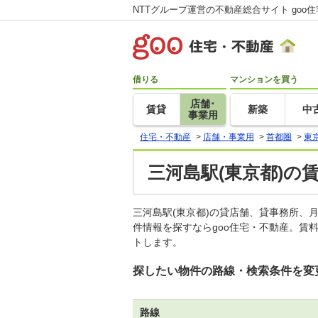
NTTグループ運営の不動産総合サイト goo
借りる
マンションを買う
店舗･
賃貸
新築
中
事業用
住宅・不動産
>
店舗・事業用
>
首都圏
>
東
三河島駅(東京都)の
三河島駅(東京都)の貸店舗、貸事務所
件情報を探すならgoo住宅・不動産。賃
トします。
探したい物件の路線・検索条件を変
路線