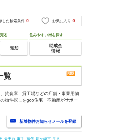
0
0
存した検索条件
お気に入り
売る
住みやすい街を探す
助成金
売却
情報
一覧
ル、貸倉庫、貸工場などの店舗・事業用物
の物件探しをgoo住宅・不動産がサポー
子
天王台
取手
藤代
龍ケ崎市
牛久