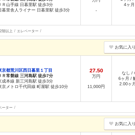
万円
ＪＲ山手線 日暮里駅 徒歩3分
4ヶ月 
日暮里舎人ライナー 日暮里駅 徒歩3分
-
2階以上
エレベーター
お気に入
27.50
東京都荒川区西日暮里１丁目
なし /
ＪＲ常磐線 三河島駅 徒歩7分
万円
6ヶ月 /
京成本線 新三河島駅 徒歩3分
2.00ヶ
東京メトロ千代田線 町屋駅 徒歩10分
11,000円
ベーター
お気に入