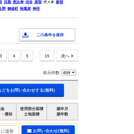
田
目黒
恵比寿
渋谷
原宿
代々木
新宿
上野
御徒町
秋葉原
神田
この条件を保存
3
4
5
15
次へ
…
表示件数
などをお問い合わせする(無料)
敷金
使用部分面積
築年月
引・償却
土地面積
築年数
お問い合わせ(無料)
りに追加