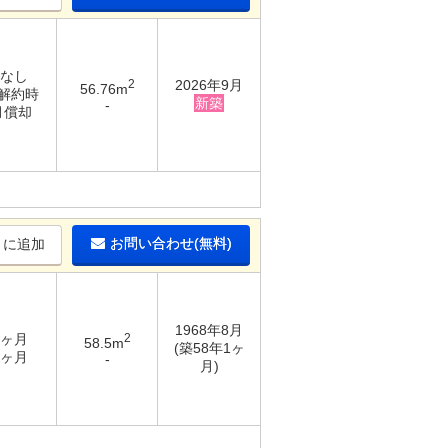
 なし
2
2026年9月
56.76m
 解約時
新築
-
月償却
お問い合わせ(無料)
りに追加
1968年8月
8ヶ月
2
58.5m
(築58年1ヶ
2ヶ月
-
月)