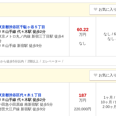
お気に入
東京都渋谷区千駄ヶ谷５丁目
60.22
ＪＲ山手線 代々木駅 徒歩2分
なし / 
万円
東京メトロ丸ノ内線 新宿三丁目駅 徒歩4
なし /
分
なし
ＪＲ山手線 新宿駅 徒歩9分
駅から徒歩5分以内
2階以上
エレベーター
お気に入
187
東京都渋谷区代々木１丁目
1ヶ月 /
ＪＲ山手線 代々木駅 徒歩2分
万円
10ヶ月 /
小田急小田原線 南新宿駅 徒歩5分
2.00ヶ
都営大江戸線 新宿駅 徒歩9分
220,000円