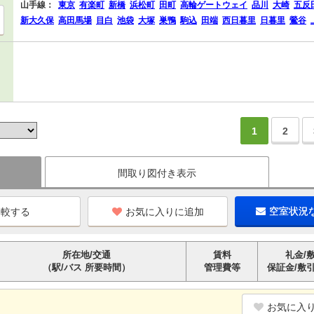
山手線：
東京
有楽町
新橋
浜松町
田町
高輪ゲートウェイ
品川
大崎
五反
新大久保
高田馬場
目白
池袋
大塚
巣鴨
駒込
田端
西日暮里
日暮里
鶯谷
1
2
間取り図付き表示
お気に入りに追加
空室状況
所在地/交通
賃料
礼金/
（駅/バス 所要時間）
管理費等
保証金/敷
お気に入