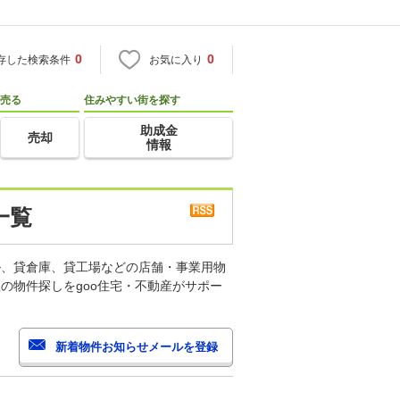
0
0
存した検索条件
お気に入り
売る
住みやすい街を探す
助成金
売却
情報
一覧
ル、貸倉庫、貸工場などの店舗・事業用物
の物件探しをgoo住宅・不動産がサポー