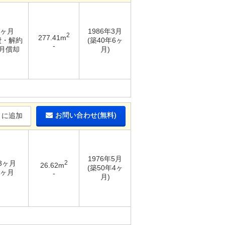
8ヶ月
1986年3月
2
277.41m
実費・解約
(築40年6ヶ
-
ヶ月償却
月)
お問い合わせ(無料)
りに追加
1976年5月
 3ヶ月
2
26.62m
(築50年4ヶ
1ヶ月
-
月)