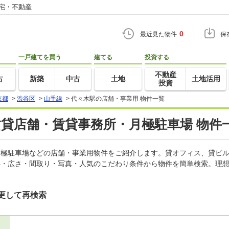
住宅・不動産
0
最近見た物件
保
一戸建てを買う
建てる
投資する
不動産
古
新築
中古
土地
土地活用
投資
京都
>
渋谷区
>
山手線
>
代々木駅の店舗・事業用 物件一覧
賃貸店舗・賃貸事務所・月極駐車場 物件
、月極駐車場などの店舗・事業用物件をご紹介します。貸オフィス、貸ビ
料・広さ・間取り・写真・人気のこだわり条件から物件を簡単検索。理想
更して再検索