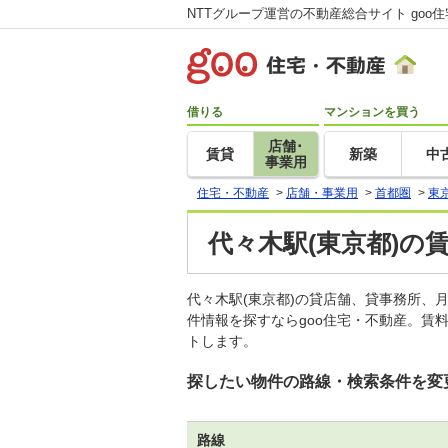
NTTグループ運営の不動産総合サイト goo
借りる
マンションを買う
店舗･
賃貸
新築
中
事業用
住宅・不動産
>
店舗・事業用
>
首都圏
>
東
代々木駅(東京都)の
代々木駅(東京都)の貸店舗、貸事務所
件情報を探すならgoo住宅・不動産。賃
トします。
探したい物件の路線・検索条件を変
路線