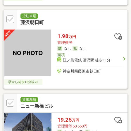
貸駐車場
藤沢朝日町
1.98
万円
管理費等-
なし
なし
面積
-
江ノ島電鉄 藤沢駅 徒歩11分
神奈川県藤沢市朝日町
駅から徒歩15分以内
貸事務所
ニュー新橋ビル
19.25
万円
管理費等50,660円