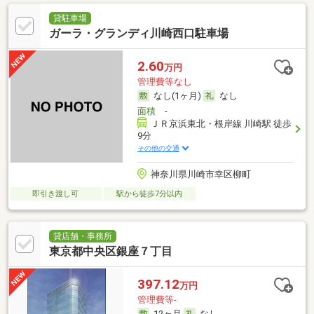
貸駐車場
ガーラ・グランディ川崎西口駐車場
2.60
万円
管理費等なし
なし(1ヶ月)
なし
面積
-
ＪＲ京浜東北・根岸線 川崎駅 徒歩
9分
その他の交通
神奈川県川崎市幸区柳町
即引き渡し可
駅から徒歩7分以内
貸店舗・事務所
東京都中央区銀座７丁目
397.12
万円
管理費等-
12ヶ月
なし