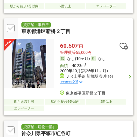
駅から徒歩1分以内
2階以上
エレベーター
貸店舗・事務所
東京都港区新橋２丁目
60.50
万円
管理費等55,000円
なし(10ヶ月)
なし
2
面積
40.23m
2000年10月(築25年11ヶ月)
ＪＲ山手線 新橋駅 徒歩1分
その他の交通
東京都港区新橋２丁目
即引き渡し可
駅から徒歩1分以内
2階以上
エレベーター
貸店舗（建物一部）
神奈川県平塚市紅谷町