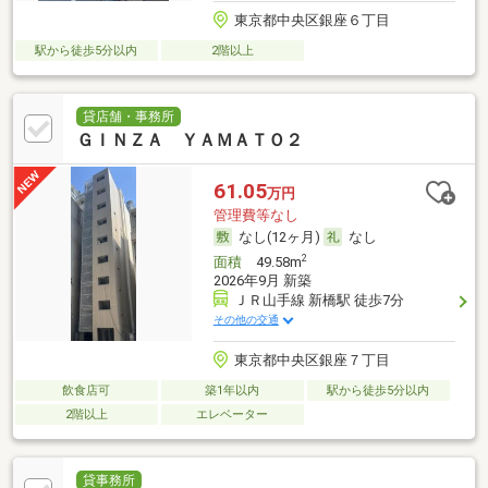
東京都中央区銀座６丁目
駅から徒歩5分以内
2階以上
貸店舗・事務所
ＧＩＮＺＡ ＹＡＭＡＴＯ２
61.05
万円
管理費等なし
なし(12ヶ月)
なし
2
面積
49.58m
2026年9月 新築
ＪＲ山手線 新橋駅 徒歩7分
その他の交通
東京都中央区銀座７丁目
飲食店可
築1年以内
駅から徒歩5分以内
2階以上
エレベーター
貸事務所