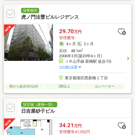
貸事務所
虎ノ門法曹ビルレジデンス
29.70
万円
管理費等-
4ヶ月
2ヶ月
2
面積
48.1m
2006年3月(築20年6ヶ月)
ＪＲ山手線 新橋駅 徒歩7分
その他の交通
東京都港区西新橋１丁目
駅から徒歩5分以内
2階以上
エレベーター
貸店舗（建物一部）
日吉屋砂子ビル
34.21
万円
管理費等41,052円