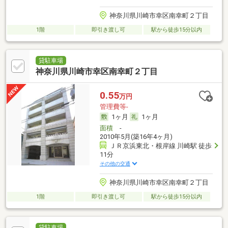
神奈川県川崎市幸区南幸町２丁目
1階
即引き渡し可
駅から徒歩15分以内
貸駐車場
神奈川県川崎市幸区南幸町２丁目
0.55
万円
管理費等-
1ヶ月
1ヶ月
面積
-
2010年5月(築16年4ヶ月)
ＪＲ京浜東北・根岸線 川崎駅 徒歩
11分
その他の交通
神奈川県川崎市幸区南幸町２丁目
1階
即引き渡し可
駅から徒歩15分以内
貸駐車場