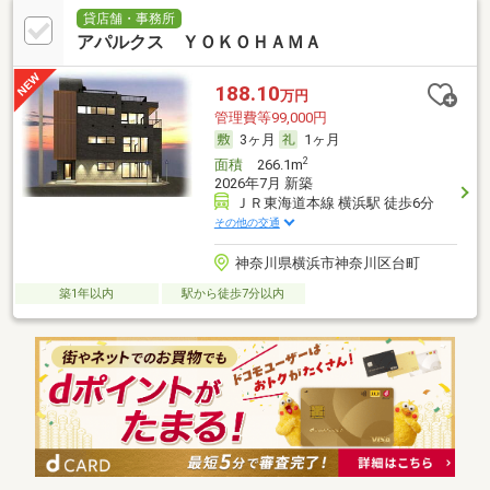
貸店舗・事務所
アパルクス ＹＯＫＯＨＡＭＡ
188.10
万円
管理費等99,000円
3ヶ月
1ヶ月
2
面積
266.1m
2026年7月 新築
ＪＲ東海道本線 横浜駅 徒歩6分
その他の交通
神奈川県横浜市神奈川区台町
築1年以内
駅から徒歩7分以内