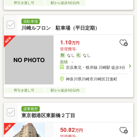
即引き渡し可
駅から徒歩5分以内
貸駐車場
川崎ルフロン 駐車場（平日定期）
1.10
万円
管理費等-
なし
なし
面積
-
京浜東北・根岸線 川崎駅 徒歩3分
神奈川県川崎市川崎区日進町
即引き渡し可
駅から徒歩5分以内
貸事務所
東京都港区東新橋２丁目
50.82
万円
管理費等-