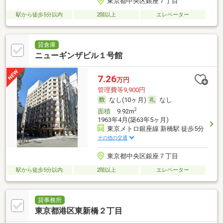
東京都中央区銀座７丁目
駅から徒歩5分以内
2階以上
エレベーター
貸倉庫
ニューギンザビル１号館
7.26
万円
管理費等9,900円
なし(10ヶ月)
なし
2
面積
9.92m
1963年4月(築63年5ヶ月)
東京メトロ銀座線 新橋駅 徒歩5分
その他の交通
東京都中央区銀座７丁目
駅から徒歩5分以内
2階以上
エレベーター
貸事務所
東京都港区東新橋２丁目