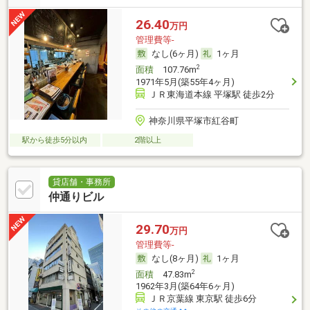
26.40
万円
管理費等-
なし(6ヶ月)
1ヶ月
2
面積
107.76m
1971年5月(築55年4ヶ月)
ＪＲ東海道本線 平塚駅 徒歩2分
神奈川県平塚市紅谷町
駅から徒歩5分以内
2階以上
貸店舗・事務所
仲通りビル
29.70
万円
管理費等-
なし(8ヶ月)
1ヶ月
2
面積
47.83m
1962年3月(築64年6ヶ月)
ＪＲ京葉線 東京駅 徒歩6分