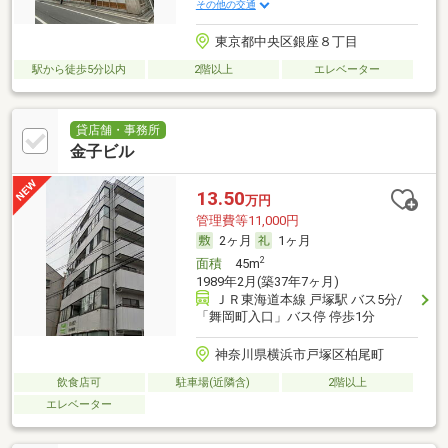
その他の交通
東京都中央区銀座８丁目
駅から徒歩5分以内
2階以上
エレベーター
貸店舗・事務所
金子ビル
13.50
万円
管理費等11,000円
2ヶ月
1ヶ月
2
面積
45m
1989年2月(築37年7ヶ月)
ＪＲ東海道本線 戸塚駅 バス5分/
「舞岡町入口」バス停 停歩1分
神奈川県横浜市戸塚区柏尾町
飲食店可
駐車場(近隣含)
2階以上
エレベーター