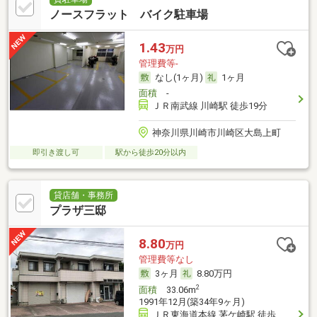
ノースフラット バイク駐車場
1.43
万円
管理費等-
なし(1ヶ月)
1ヶ月
面積
-
ＪＲ南武線 川崎駅 徒歩19分
神奈川県川崎市川崎区大島上町
即引き渡し可
駅から徒歩20分以内
貸店舗・事務所
プラザ三邸
8.80
万円
管理費等なし
3ヶ月
8.80万円
2
面積
33.06m
1991年12月(築34年9ヶ月)
ＪＲ東海道本線 茅ケ崎駅 徒歩