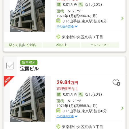
0.01万円
なし(20%)
2
面積
51.23m
1971年1月(築55年8ヶ月)
ＪＲ山手線 東京駅 徒歩8分
その他の交通
東京都中央区京橋３丁目
駅から徒歩1分以内
2階以上
エレベーター
貸事務所
宝国ビル
29.84
万円
管理費等なし
0.01万円
なし(20%)
2
面積
51.23m
1971年1月(築55年8ヶ月)
ＪＲ山手線 東京駅 徒歩8分
その他の交通
東京都中央区京橋３丁目