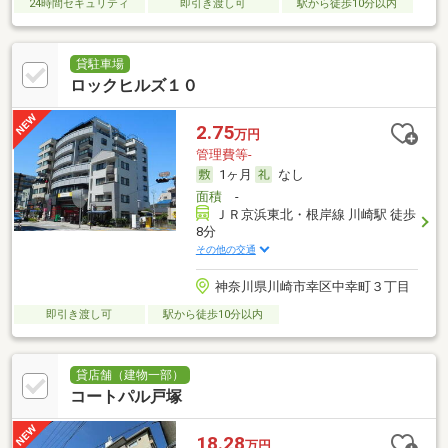
24時間セキュリティ
即引き渡し可
駅から徒歩10分以内
貸駐車場
ロックヒルズ１０
2.75
万円
管理費等-
1ヶ月
なし
面積
-
ＪＲ京浜東北・根岸線 川崎駅 徒歩
8分
その他の交通
神奈川県川崎市幸区中幸町３丁目
即引き渡し可
駅から徒歩10分以内
貸店舗（建物一部）
コートパル戸塚
18.28
万円