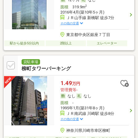
2
面積
319.9m
2016年4月(築10年5ヶ月)
ＪＲ山手線 新橋駅 徒歩7分
その他の交通
東京都中央区銀座７丁目
駅から徒歩5分以内
2階以上
エレベーター
貸駐車場
柳町タワーパーキング
1.49
万円
管理費等-
なし
なし
面積
-
1995年1月(築31年8ヶ月)
ＪＲ南武線 川崎駅 徒歩8分
その他の交通
神奈川県川崎市幸区柳町