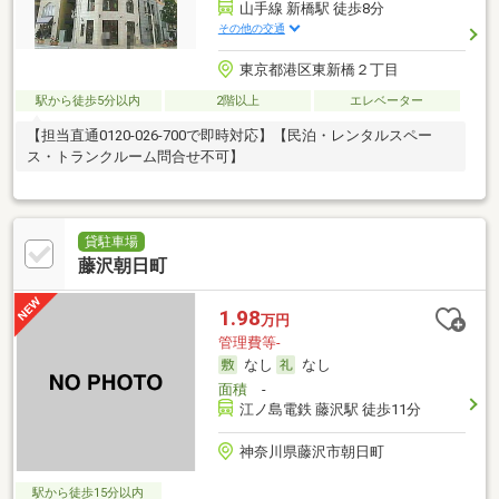
山手線 新橋駅 徒歩8分
その他の交通
東京都港区東新橋２丁目
駅から徒歩5分以内
2階以上
エレベーター
【担当直通0120-026-700で即時対応】【民泊・レンタルスペー
ス・トランクルーム問合せ不可】
貸駐車場
藤沢朝日町
1.98
万円
管理費等-
なし
なし
面積
-
江ノ島電鉄 藤沢駅 徒歩11分
神奈川県藤沢市朝日町
駅から徒歩15分以内