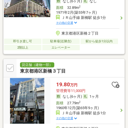
なし(6ヶ月)
なし
2
面積
32.89m
1971年2月(築55年7ヶ月)
ＪＲ山手線 新橋駅 徒歩1分
その他の交通
東京都港区新橋２丁目
即引き渡し可
駐車場(近隣含)
駅から徒歩1分以内
2階以上
エレベーター
貸店舗（建物一部）
東京都港区新橋３丁目
19.80
万円
管理費等11,000円
なし(6ヶ月)
1ヶ月
2
面積
27.79m
1960年12月(築65年9ヶ月)
ＪＲ山手線 新橋駅 徒歩1分
その他の交通