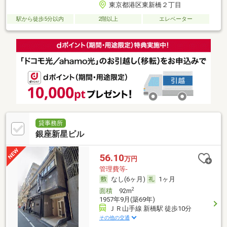
東京都港区東新橋２丁目
駅から徒歩5分以内
2階以上
エレベーター
貸事務所
銀座新星ビル
56.10
万円
管理費等-
なし(6ヶ月)
1ヶ月
2
面積
92m
1957年9月(築69年)
ＪＲ山手線 新橋駅 徒歩10分
その他の交通