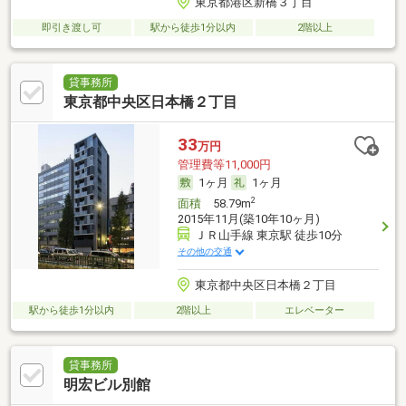
東京都港区新橋３丁目
即引き渡し可
駅から徒歩1分以内
2階以上
貸事務所
東京都中央区日本橋２丁目
33
万円
管理費等11,000円
1ヶ月
1ヶ月
2
面積
58.79m
2015年11月(築10年10ヶ月)
ＪＲ山手線 東京駅 徒歩10分
その他の交通
東京都中央区日本橋２丁目
駅から徒歩1分以内
2階以上
エレベーター
貸事務所
明宏ビル別館