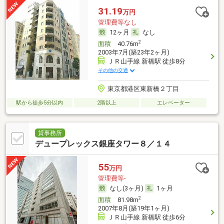
31.19
万円
管理費等なし
12ヶ月
なし
2
面積
40.76m
2003年7月(築23年2ヶ月)
ＪＲ山手線 新橋駅 徒歩8分
その他の交通
東京都港区東新橋２丁目
駅から徒歩5分以内
2階以上
エレベーター
貸事務所
デュープレックス銀座タワー８／１４
55
万円
管理費等-
なし(3ヶ月)
1ヶ月
2
面積
81.98m
2007年8月(築19年1ヶ月)
ＪＲ山手線 新橋駅 徒歩6分