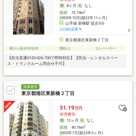
8ヶ月
なし
2
面積
72.74m
2003年10月(築22年11ヶ月)
山手線 新橋駅 徒歩5分
その他の交通
東京都港区東新橋２丁目
駅から徒歩5分以内
2階以上
エレベーター
【担当直通0120-026-700で即時対応】【民泊・レンタルスペー
ス・トランクルーム問合せ不可】
貸事務所
東京都港区東新橋２丁目
31.19
万円
管理費等-
12ヶ月
なし
2
面積
40.76m
2003年7月(築23年2ヶ月)