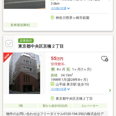
3.6km
その他の交通
神奈川県茅ヶ崎市萩園
駐車場(近隣含)
貸事務所
東京都中央区京橋２丁目
55
万円
管理費等-
8ヶ月
1ヶ月(1ヶ月)
2
面積
34.15m
1998年1月(築28年8ヶ月)
山手線 東京駅 徒歩7分
その他の交通
東京都中央区京橋２丁目
1階
駅から徒歩5分以内
エレベーター
物件のお問い合わせはフリーダイヤル0120-194-392の株式会社ア