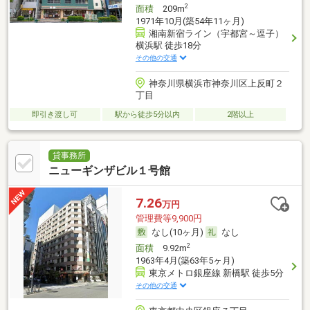
2
面積
209m
1971年10月(築54年11ヶ月)
湘南新宿ライン（宇都宮～逗子）
横浜駅 徒歩18分
その他の交通
神奈川県横浜市神奈川区上反町２
丁目
即引き渡し可
駅から徒歩5分以内
2階以上
貸事務所
ニューギンザビル１号館
7.26
万円
管理費等9,900円
なし(10ヶ月)
なし
2
面積
9.92m
1963年4月(築63年5ヶ月)
東京メトロ銀座線 新橋駅 徒歩5分
その他の交通