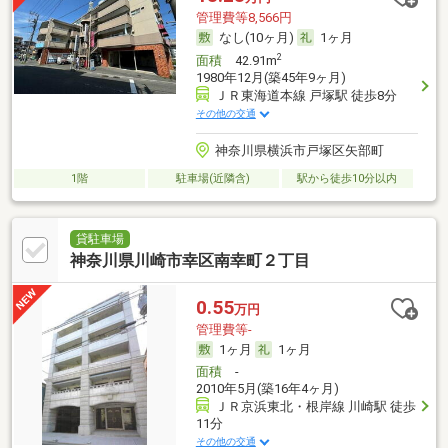
管理費等8,566円
なし(10ヶ月)
1ヶ月
2
面積
42.91m
1980年12月(築45年9ヶ月)
ＪＲ東海道本線 戸塚駅 徒歩8分
その他の交通
神奈川県横浜市戸塚区矢部町
1階
駐車場(近隣含)
駅から徒歩10分以内
貸駐車場
神奈川県川崎市幸区南幸町２丁目
0.55
万円
管理費等-
1ヶ月
1ヶ月
面積
-
2010年5月(築16年4ヶ月)
ＪＲ京浜東北・根岸線 川崎駅 徒歩
11分
その他の交通