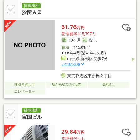
貸事務所
汐留ＡＺ
61.76
万円
管理費等115,797円
10ヶ月
なし
2
面積
116.01m
1985年4月(築41年5ヶ月)
山手線 新橋駅 徒歩7分
その他の交通
東京都港区東新橋２丁目
即引き渡し可
駅から徒歩7分以内
2階以上
エレベーター
貸事務所
宝国ビル
29.84
万円
管理費等なし