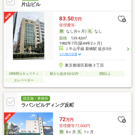
片山ビル
83.50
万円
管理費等-
なし(6ヶ月)
なし
2
面積
139.42m
1982年7月(築44年2ヶ月)
ＪＲ山手線 新橋駅 徒歩3分
その他の交通
東京都港区新橋３丁目
24時間セキュリティ
駅から徒歩5分以内
2階以上
エレベーター
貸店舗・事務所
ラパンビルディング反町
72
万円
管理費等77,000円
6ヶ月
1ヶ月