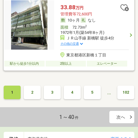
33.88
万円
管理費等72,600円
10ヶ月
なし
2
面積
72.73m
1972年1月(築54年8ヶ月)
ＪＲ山手線 新橋駅 徒歩4分
その他の交通
東京都港区新橋１丁目
駅から徒歩1分以内
2階以上
エレベーター
…
1
2
3
4
5
102
1～40
次へ
件