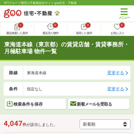
NTTグループ運営の不動産総合サイト goo住宅・不動産
1
0
0
0
最近検索した条件
最近見た物件
保存した条件
お気に入り
東海道本線（東京都）の賃貸店舗・賃貸事務所・
月極駐車場 物件一覧
路線
変更する
東海道本線
条件
変更する
指定なし
検索条件を保存
新着メールを受取る
4,047
件
が該当しました。