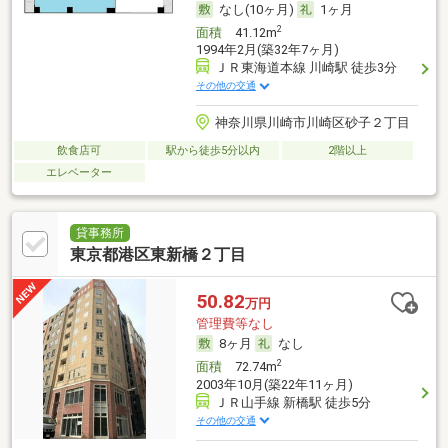
なし(10ヶ月)
1ヶ月
2
面積
41.12m
1994年2月(築32年7ヶ月)
ＪＲ東海道本線 川崎駅 徒歩3分
その他の交通
神奈川県川崎市川崎区砂子２丁目
飲食店可
駅から徒歩5分以内
2階以上
エレベーター
貸事務所
東京都港区東新橋２丁目
50.82
万円
管理費等なし
8ヶ月
なし
2
面積
72.74m
2003年10月(築22年11ヶ月)
ＪＲ山手線 新橋駅 徒歩5分
その他の交通