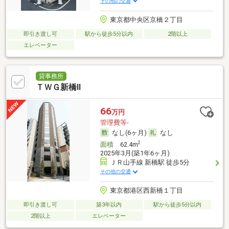
その他の交通
東京都中央区京橋２丁目
即引き渡し可
駅から徒歩5分以内
2階以上
エレベーター
貸事務所
ＴＷＧ新橋Ⅱ
66
万円
管理費等-
なし(6ヶ月)
なし
2
面積
62.4m
2025年3月(築1年6ヶ月)
ＪＲ山手線 新橋駅 徒歩5分
その他の交通
東京都港区西新橋１丁目
即引き渡し可
築3年以内
駅から徒歩5分以内
2階以上
エレベーター