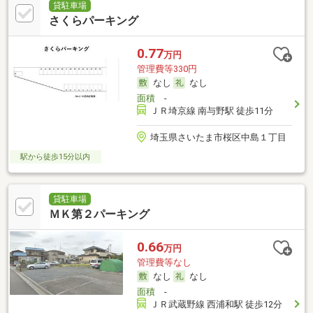
貸駐車場
さくらパーキング
0.77
万円
管理費等330円
なし
なし
面積
-
ＪＲ埼京線 南与野駅 徒歩11分
埼玉県さいたま市桜区中島１丁目
駅から徒歩15分以内
貸駐車場
ＭＫ第２パーキング
0.66
万円
管理費等なし
なし
なし
面積
-
ＪＲ武蔵野線 西浦和駅 徒歩12分