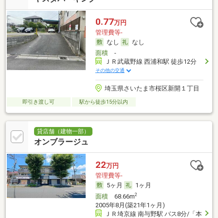
0.77
万円
管理費等-
なし
なし
面積
-
ＪＲ武蔵野線 西浦和駅 徒歩12分
その他の交通
埼玉県さいたま市桜区新開１丁目
即引き渡し可
駅から徒歩15分以内
貸店舗（建物一部）
オンブラージュ
22
万円
管理費等-
5ヶ月
1ヶ月
2
面積
68.66m
2005年8月(築21年1ヶ月)
ＪＲ埼京線 南与野駅 バス8分/「本