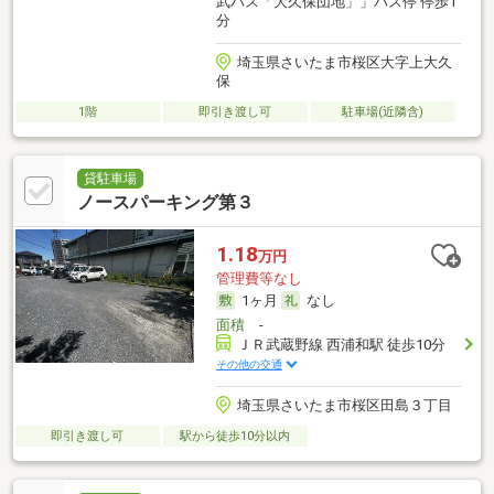
武バス「大久保団地」」バス停 停歩1
分
埼玉県さいたま市桜区大字上大久
保
1階
即引き渡し可
駐車場(近隣含)
貸駐車場
ノースパーキング第３
1.18
万円
管理費等なし
1ヶ月
なし
面積
-
ＪＲ武蔵野線 西浦和駅 徒歩10分
その他の交通
埼玉県さいたま市桜区田島３丁目
即引き渡し可
駅から徒歩10分以内