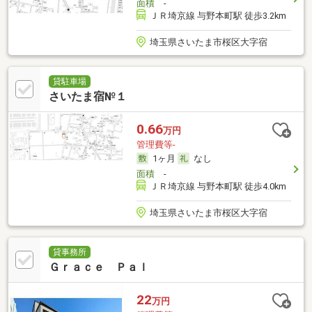
面積
-
ＪＲ埼京線 与野本町駅 徒歩3.2km
埼玉県さいたま市桜区大字宿
貸駐車場
さいたま宿№１
0.66
万円
管理費等-
1ヶ月
なし
面積
-
ＪＲ埼京線 与野本町駅 徒歩4.0km
埼玉県さいたま市桜区大字宿
貸事務所
Ｇｒａｃｅ Ｐａｌ
22
万円