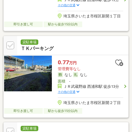
その他の交通
埼玉県さいたま市桜区新開１丁目
即引き渡し可
駅から徒歩15分以内
貸駐車場
ＴＫパーキング
0.77
万円
管理費等なし
なし
なし
面積
-
ＪＲ武蔵野線 西浦和駅 徒歩13分
その他の交通
埼玉県さいたま市桜区新開２丁目
即引き渡し可
駅から徒歩15分以内
貸駐車場