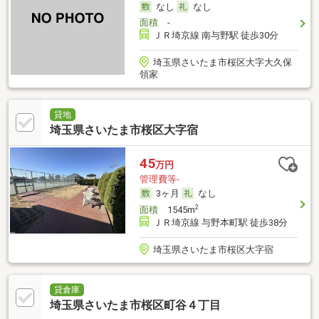
なし
なし
面積
-
ＪＲ埼京線 南与野駅 徒歩30分
埼玉県さいたま市桜区大字大久保
領家
貸地
埼玉県さいたま市桜区大字宿
45
万円
管理費等-
3ヶ月
なし
2
面積
1545m
ＪＲ埼京線 与野本町駅 徒歩38分
埼玉県さいたま市桜区大字宿
貸倉庫
埼玉県さいたま市桜区町谷４丁目