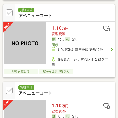
貸駐車場
アベニューコート
1.10
万円
管理費等-
なし
なし
面積
-
ＪＲ埼京線 南与野駅 徒歩13分
埼玉県さいたま市桜区山久保２丁
目
即引き渡し可
駅から徒歩15分以内
貸駐車場
アベニューコート
1.10
万円
管理費等-
なし
なし