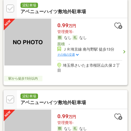
貸駐車場
アベニューハイツ敷地外駐車場
0.99
万円
管理費等-
なし
なし
面積
-
ＪＲ埼京線 南与野駅 徒歩13分
その他の交通
埼玉県さいたま市桜区山久保２丁
目
駅から徒歩15分以内
貸駐車場
アベニューハイツ敷地外駐車場
0.99
万円
管理費等-
なし
なし