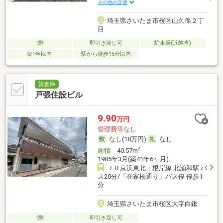
その他の交通
埼玉県さいたま市桜区山久保２丁
目
1階
即引き渡し可
駐車場(近隣含)
築1年以内
駅から徒歩15分以内
貸倉庫
戸張住設ビル
9.90
万円
管理費等なし
なし(18万円)
なし
2
面積
40.57m
1985年3月(築41年6ヶ月)
ＪＲ京浜東北・根岸線 北浦和駅 バ
ス20分/「在家橋通り」バス停 停歩1
分
埼玉県さいたま市桜区大字白鍬
1階
即引き渡し可