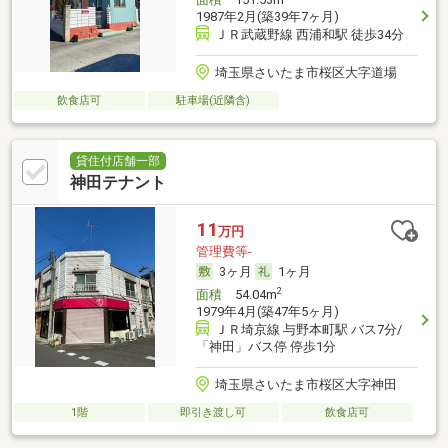
1987年2月(築39年7ヶ月)
ＪＲ武蔵野線 西浦和駅 徒歩34分
埼玉県さいたま市桜区大字道場
飲食店可
駐車場(近隣含)
貸住付店舗一部
神田テナント
11
万円
管理費等-
3ヶ月
1ヶ月
2
面積
54.04m
1979年4月(築47年5ヶ月)
ＪＲ埼京線 与野本町駅 バス7分/
「神田」バス停 停歩1分
埼玉県さいたま市桜区大字神田
1階
即引き渡し可
飲食店可