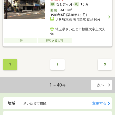
なし(2ヶ月)
1ヶ月
2
面積
44.33m
1988年5月(築38年4ヶ月)
ＪＲ埼京線 南与野駅 徒歩36分
埼玉県さいたま市桜区大字上大久
保
1階
即引き渡し可
1
2
3
1～40
次へ
件
地域
変更する
さいたま市桜区