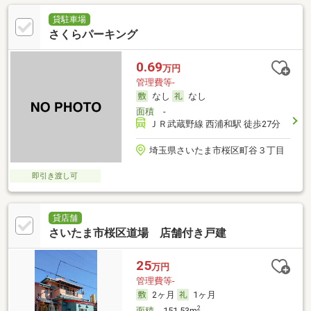
貸駐車場
さくらパーキング
0.69
万円
管理費等-
なし
なし
面積
-
ＪＲ武蔵野線 西浦和駅 徒歩27分
埼玉県さいたま市桜区町谷３丁目
即引き渡し可
貸店舗
さいたま市桜区道場 店舗付き戸建
25
万円
管理費等-
2ヶ月
1ヶ月
2
面積
151.53m