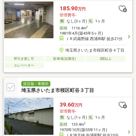
185.90
万円
管理費等-
なし(3ヶ月)
1ヶ月
2
面積
1116.4m
1981年4月(築45年5ヶ月)
ＪＲ武蔵野線 西浦和駅 徒歩21分
埼玉県さいたま市桜区町谷４丁目
即引き渡し可
駐車場(近隣含)
2階以上
エレベーター
貸店舗・事務所
埼玉県さいたま市桜区町谷３丁目
39.60
万円
管理費等-
なし(1ヶ月)
1ヶ月
2
面積
133.4m
1970年10月(築55年11ヶ月)
ＪＲ埼京線 中浦和駅 徒歩23分