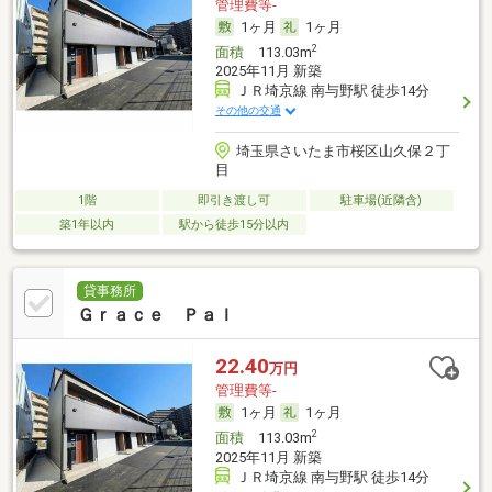
管理費等-
1ヶ月
1ヶ月
2
面積
113.03m
2025年11月 新築
ＪＲ埼京線 南与野駅 徒歩14分
その他の交通
埼玉県さいたま市桜区山久保２丁
目
1階
即引き渡し可
駐車場(近隣含)
築1年以内
駅から徒歩15分以内
貸事務所
Ｇｒａｃｅ Ｐａｌ
22.40
万円
管理費等-
1ヶ月
1ヶ月
2
面積
113.03m
2025年11月 新築
ＪＲ埼京線 南与野駅 徒歩14分