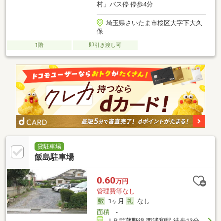
村」バス停 停歩4分
埼玉県さいたま市桜区大字下大久
保
1階
即引き渡し可
貸駐車場
飯島駐車場
0.60
万円
管理費等なし
1ヶ月
なし
面積
-
ＪＲ武蔵野線 西浦和駅 徒歩13分