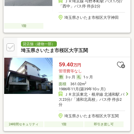
ＪＲ埼京線 与野本町駅 バス17分/
「西中」バス停 停歩2分
埼玉県さいたま市桜区大字神田
1階
貸店舗（建物一部）
埼玉県さいたま市桜区大字五関
59.40
万円
管理費等なし
3ヶ月
1ヶ月
2
面積
361.02m
1986年11月(築39年10ヶ月)
ＪＲ京浜東北・根岸線 北浦和駅 バ
ス23分/「浦和北高校」バス停 停歩2
分
埼玉県さいたま市桜区大字五関
24時間セキュリティ
1階
即引き渡し可