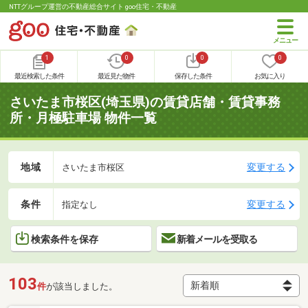
NTTグループ運営の不動産総合サイト goo住宅・不動産
1
0
0
0
最近検索した条件
最近見た物件
保存した条件
お気に入り
さいたま市桜区(埼玉県)の賃貸店舗・賃貸事務
所・月極駐車場 物件一覧
地域
変更する
さいたま市桜区
条件
変更する
指定なし
検索条件を保存
新着メールを受取る
103
件
が該当しました。