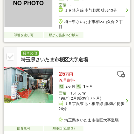
面積
-
ＪＲ埼京線 南与野駅 徒歩13分
埼玉県さいたま市桜区山久保２丁
目
即引き渡し可
駅から徒歩15分以内
貸その他
埼玉県さいたま市桜区大字道場
25
万円
管理費等-
2ヶ月
1ヶ月
2
面積
151.53m
1987年2月(築39年7ヶ月)
ＪＲ京浜東北・根岸線 浦和駅 徒歩
26分
埼玉県さいたま市桜区大字道場
飲食店可
駐車場(近隣含)