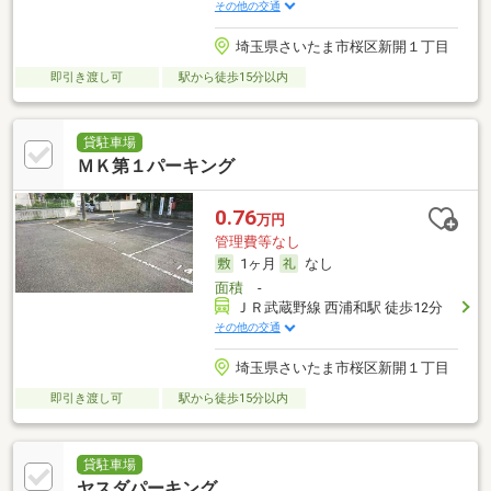
その他の交通
埼玉県さいたま市桜区新開１丁目
即引き渡し可
駅から徒歩15分以内
貸駐車場
ＭＫ第１パーキング
0.76
万円
管理費等なし
1ヶ月
なし
面積
-
ＪＲ武蔵野線 西浦和駅 徒歩12分
その他の交通
埼玉県さいたま市桜区新開１丁目
即引き渡し可
駅から徒歩15分以内
貸駐車場
ヤスダパーキング