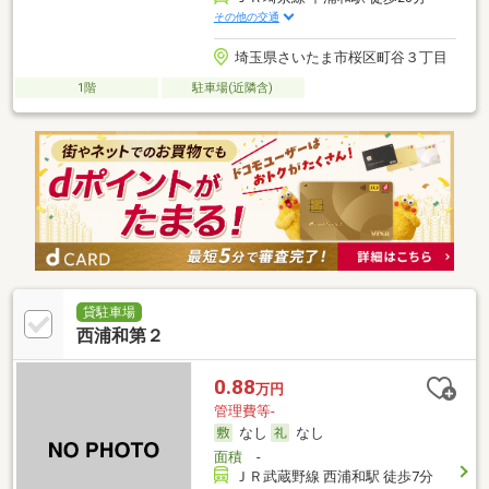
その他の交通
埼玉県さいたま市桜区町谷３丁目
1階
駐車場(近隣含)
貸駐車場
西浦和第２
0.88
万円
管理費等-
なし
なし
面積
-
ＪＲ武蔵野線 西浦和駅 徒歩7分