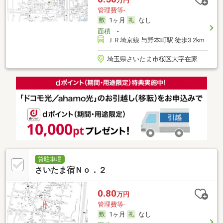
万円
管理費等-
1ヶ月
なし
面積
-
ＪＲ埼京線 与野本町駅 徒歩3.2km
埼玉県さいたま市桜区大字在家
貸駐車場
さいたま宿Ｎｏ．２
0.80
万円
管理費等-
1ヶ月
なし