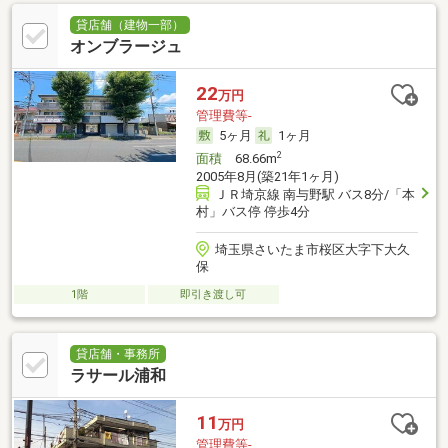
貸店舗（建物一部）
オンブラージュ
22
万円
管理費等-
5ヶ月
1ヶ月
2
面積
68.66m
2005年8月(築21年1ヶ月)
ＪＲ埼京線 南与野駅 バス8分/「本
村」バス停 停歩4分
埼玉県さいたま市桜区大字下大久
保
1階
即引き渡し可
貸店舗・事務所
ラサール浦和
11
万円
管理費等-