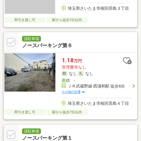
埼玉県さいたま市桜区田島３丁目
即引き渡し可
駅から徒歩7分以内
貸駐車場
ノースパーキング第６
1.18
万円
管理費等なし
なし
なし
面積
-
ＪＲ武蔵野線 西浦和駅 徒歩6分
その他の交通
埼玉県さいたま市桜区田島４丁目
即引き渡し可
駅から徒歩7分以内
貸駐車場
ノースパーキング第１