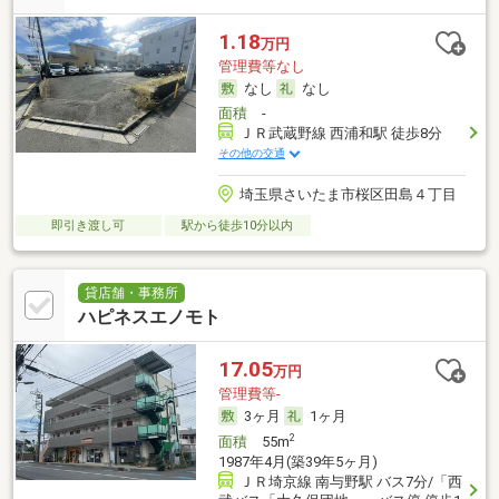
1.18
万円
管理費等なし
なし
なし
面積
-
ＪＲ武蔵野線 西浦和駅 徒歩8分
その他の交通
埼玉県さいたま市桜区田島４丁目
即引き渡し可
駅から徒歩10分以内
貸店舗・事務所
ハピネスエノモト
17.05
万円
管理費等-
3ヶ月
1ヶ月
2
面積
55m
1987年4月(築39年5ヶ月)
ＪＲ埼京線 南与野駅 バス7分/「西