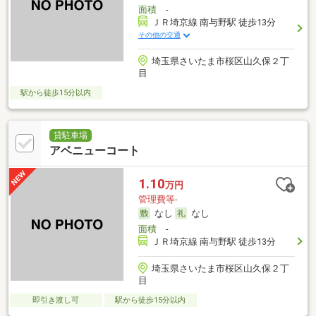
面積
-
ＪＲ埼京線 南与野駅 徒歩13分
その他の交通
埼玉県さいたま市桜区山久保２丁
目
駅から徒歩15分以内
貸駐車場
アベニューコート
1.10
万円
管理費等-
なし
なし
面積
-
ＪＲ埼京線 南与野駅 徒歩13分
埼玉県さいたま市桜区山久保２丁
目
即引き渡し可
駅から徒歩15分以内