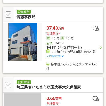
貸事務所
斉藤事務所
37.40
万円
管理費等-
3ヶ月
1ヶ月
2
面積
161m
1988年12月(築37年9ヶ月)
ＪＲ埼京線 与野本町駅 徒歩21分
その他の交通
埼玉県さいたま市桜区大字上大久
保
貸駐車場
埼玉県さいたま市桜区大字大久保領家
0.66
万円
管理費等-