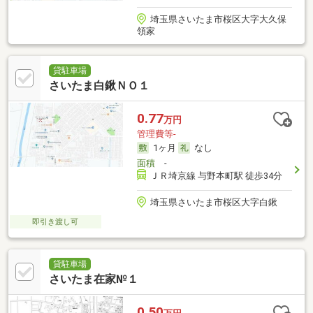
埼玉県さいたま市桜区大字大久保
領家
貸駐車場
さいたま白鍬ＮＯ１
0.77
万円
管理費等-
1ヶ月
なし
面積
-
ＪＲ埼京線 与野本町駅 徒歩34分
埼玉県さいたま市桜区大字白鍬
即引き渡し可
貸駐車場
さいたま在家№１
0.50