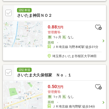
貸駐車場
さいたま神田ＮＯ２
0.88
万円
管理費等-
1ヶ月
なし
面積
-
ＪＲ埼京線 与野本町駅 徒歩31分
埼玉県さいたま市桜区大字神田
貸駐車場
さいたま大久保領家 Ｎｏ．１
0.50
万円
管理費等-
1ヶ月
なし
面積
-
ＪＲ埼京線 南与野駅 徒歩34分