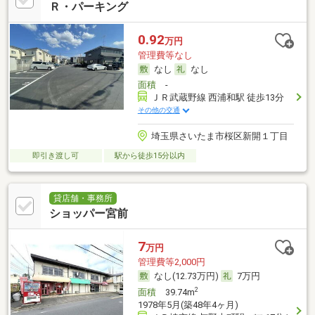
Ｒ・パーキング
0.92
万円
管理費等なし
なし
なし
面積
-
ＪＲ武蔵野線 西浦和駅 徒歩13分
その他の交通
埼玉県さいたま市桜区新開１丁目
即引き渡し可
駅から徒歩15分以内
貸店舗・事務所
ショッパー宮前
7
万円
管理費等2,000円
なし(12.73万円)
7万円
2
面積
39.74m
1978年5月(築48年4ヶ月)