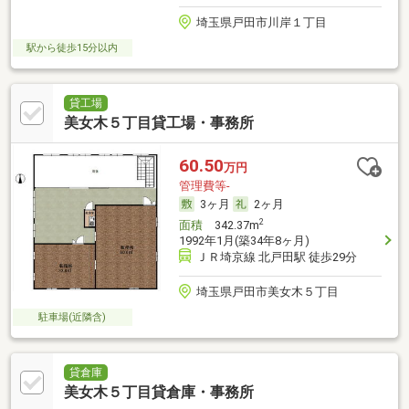
埼玉県戸田市川岸１丁目
駅から徒歩15分以内
貸工場
美女木５丁目貸工場・事務所
60.50
万円
管理費等-
3ヶ月
2ヶ月
2
面積
342.37m
1992年1月(築34年8ヶ月)
ＪＲ埼京線 北戸田駅 徒歩29分
埼玉県戸田市美女木５丁目
駐車場(近隣含)
貸倉庫
美女木５丁目貸倉庫・事務所