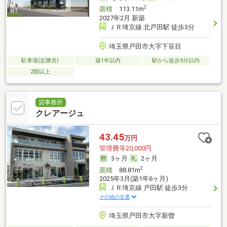
2
面積
113.11m
2027年2月 新築
ＪＲ埼京線 北戸田駅 徒歩3分
埼玉県戸田市大字下笹目
駐車場(近隣含)
築1年以内
駅から徒歩5分以内
2階以上
貸事務所
クレアージュ
43.45
万円
管理費等20,000円
3ヶ月
2ヶ月
2
面積
88.81m
2025年3月(築1年6ヶ月)
ＪＲ埼京線 戸田駅 徒歩3分
その他の交通
埼玉県戸田市大字新曽