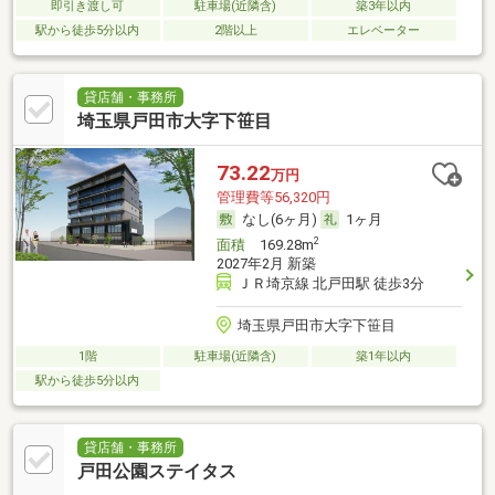
即引き渡し可
駐車場(近隣含)
築3年以内
駅から徒歩5分以内
2階以上
エレベーター
貸店舗・事務所
埼玉県戸田市大字下笹目
73.22
万円
管理費等56,320円
なし(6ヶ月)
1ヶ月
2
面積
169.28m
2027年2月 新築
ＪＲ埼京線 北戸田駅 徒歩3分
埼玉県戸田市大字下笹目
1階
駐車場(近隣含)
築1年以内
駅から徒歩5分以内
貸店舗・事務所
戸田公園ステイタス