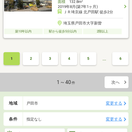
2
面積
132.8m
2019年8月(築7年1ヶ月)
ＪＲ埼京線 北戸田駅 徒歩2分
埼玉県戸田市大字新曽
築10年以内
駅から徒歩5分以内
2階以上
…
1
2
3
4
5
6
1～40
次へ
件
地域
変更する
戸田市
条件
変更する
指定なし