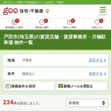
NTTグループ運営の不動産総合サイト goo住宅・不動産
1
0
0
0
最近検索した条件
最近見た物件
保存した条件
お気に入り
戸田市(埼玉県)の賃貸店舗・賃貸事務所・月極駐
車場 物件一覧
地域
変更する
戸田市
条件
変更する
指定なし
検索条件を保存
新着メールを受取る
234
件
が該当しました。