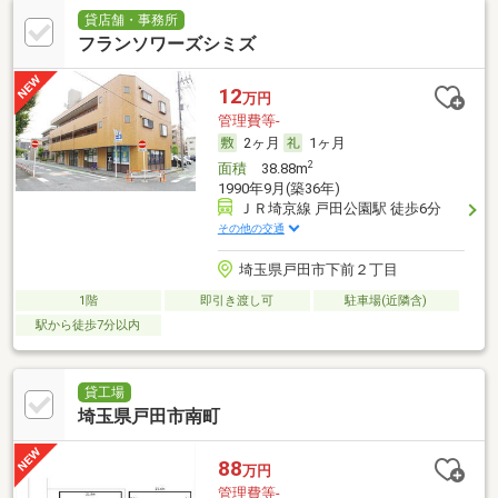
貸店舗・事務所
フランソワーズシミズ
12
万円
管理費等-
2ヶ月
1ヶ月
2
面積
38.88m
1990年9月(築36年)
ＪＲ埼京線 戸田公園駅 徒歩6分
その他の交通
埼玉県戸田市下前２丁目
1階
即引き渡し可
駐車場(近隣含)
駅から徒歩7分以内
貸工場
埼玉県戸田市南町
88
万円
管理費等-