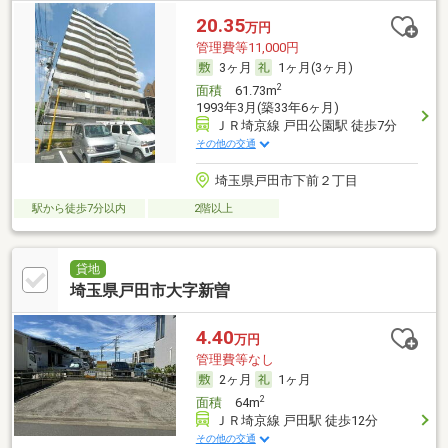
20.35
万円
管理費等11,000円
3ヶ月
1ヶ月(3ヶ月)
2
面積
61.73m
1993年3月(築33年6ヶ月)
ＪＲ埼京線 戸田公園駅 徒歩7分
その他の交通
埼玉県戸田市下前２丁目
駅から徒歩7分以内
2階以上
貸地
埼玉県戸田市大字新曽
4.40
万円
管理費等なし
2ヶ月
1ヶ月
2
面積
64m
ＪＲ埼京線 戸田駅 徒歩12分
その他の交通