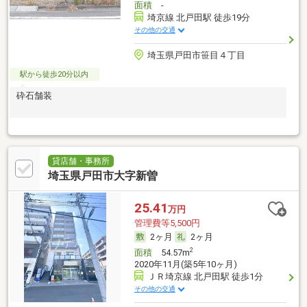
面積
-
埼京線 北戸田駅 徒歩19分
その他の交通
埼玉県戸田市笹目４丁目
駅から徒歩20分以内
砕石舗装
貸店舗・事務所
埼玉県戸田市大字新曽
25.41
万円
管理費等5,500円
2ヶ月
2ヶ月
2
面積
54.57m
2020年11月(築5年10ヶ月)
ＪＲ埼京線 北戸田駅 徒歩1分
その他の交通