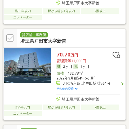
埼玉県戸田市大字新曽
築10年以内
駅から徒歩1分以内
2階以上
エレベーター
貸店舗・事務所
埼玉県戸田市大字新曽
70.70
万円
管理費等11,000円
3ヶ月
1ヶ月
2
面積
132.78m
2022年3月(築4年6ヶ月)
ＪＲ埼京線 北戸田駅 徒歩1分
その他の交通
埼玉県戸田市大字新曽
築5年以内
駅から徒歩1分以内
2階以上
エレベーター