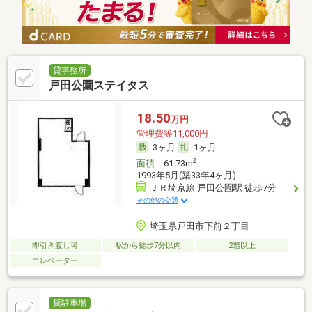
貸事務所
戸田公園ステイタス
18.50
万円
管理費等11,000円
3ヶ月
1ヶ月
2
面積
61.73m
1993年5月(築33年4ヶ月)
ＪＲ埼京線 戸田公園駅 徒歩7分
その他の交通
埼玉県戸田市下前２丁目
即引き渡し可
駅から徒歩7分以内
2階以上
エレベーター
貸駐車場