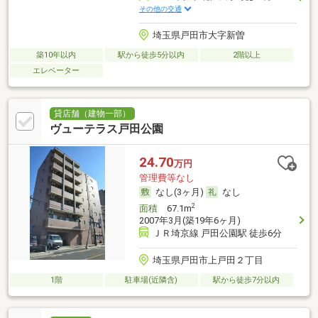
その他の交通
埼玉県戸田市大字新曽
築10年以内
駅から徒歩5分以内
2階以上
エレベーター
貸店舗（建物一部）
ヴューテラス戸田公園
24.70
万円
管理費等なし
なし(3ヶ月)
なし
2
面積
67.1m
2007年3月(築19年6ヶ月)
ＪＲ埼京線 戸田公園駅 徒歩6分
埼玉県戸田市上戸田２丁目
1階
駐車場(近隣含)
駅から徒歩7分以内