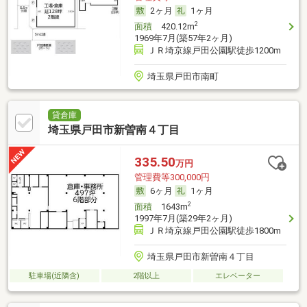
2ヶ月
1ヶ月
2
面積
420.12m
1969年7月(築57年2ヶ月)
ＪＲ埼京線戸田公園駅徒歩1200m
埼玉県戸田市南町
貸倉庫
埼玉県戸田市新曽南４丁目
335.50
万円
管理費等300,000円
6ヶ月
1ヶ月
2
面積
1643m
1997年7月(築29年2ヶ月)
ＪＲ埼京線戸田公園駅徒歩1800m
埼玉県戸田市新曽南４丁目
駐車場(近隣含)
2階以上
エレベーター