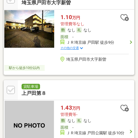
埼玉県戸田市大字新曽
1.10
万円
管理費等なし
なし
なし
面積
-
ＪＲ埼京線 戸田駅 徒歩9分
その他の交通
埼玉県戸田市大字新曽
駅から徒歩10分以内
貸駐車場
上戸田第８
1.43
万円
管理費等-
なし
なし
面積
-
ＪＲ埼京線 戸田公園駅 徒歩10分