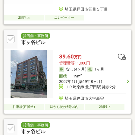
埼玉県戸田市笹目５丁目
2階以上
エレベーター
貸店舗・事務所
市ヶ谷ビル
39.60
万円
管理費等11,000円
なし(4ヶ月)
1ヶ月
2
面積
119m
2007年1月(築19年8ヶ月)
ＪＲ埼京線 北戸田駅 徒歩2分
埼玉県戸田市大字新曽
駐車場(近隣含)
駅から徒歩5分以内
2階以上
貸店舗・事務所
市ヶ谷ビル