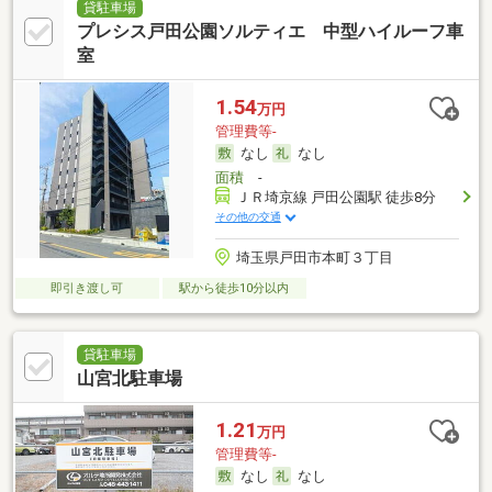
貸駐車場
プレシス戸田公園ソルティエ 中型ハイルーフ車
室
1.54
万円
管理費等-
なし
なし
面積
-
ＪＲ埼京線 戸田公園駅 徒歩8分
その他の交通
埼玉県戸田市本町３丁目
即引き渡し可
駅から徒歩10分以内
貸駐車場
山宮北駐車場
1.21
万円
管理費等-
なし
なし