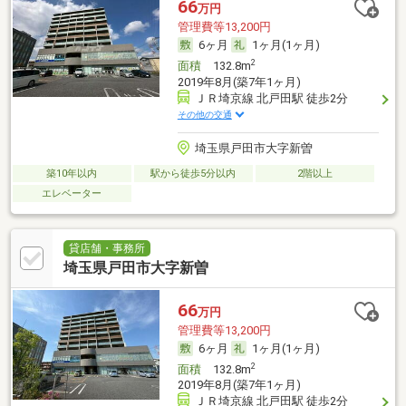
66
万円
管理費等13,200円
6ヶ月
1ヶ月(1ヶ月)
2
面積
132.8m
2019年8月(築7年1ヶ月)
ＪＲ埼京線 北戸田駅 徒歩2分
その他の交通
埼玉県戸田市大字新曽
築10年以内
駅から徒歩5分以内
2階以上
エレベーター
貸店舗・事務所
埼玉県戸田市大字新曽
66
万円
管理費等13,200円
6ヶ月
1ヶ月(1ヶ月)
2
面積
132.8m
2019年8月(築7年1ヶ月)
ＪＲ埼京線 北戸田駅 徒歩2分