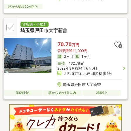
駅から徒歩20分以内
貸店舗・事務所
埼玉県戸田市大字新曽
70.70
万円
管理費等11,000円
3ヶ月
1ヶ月
2
面積
132.78m
2022年3月(築4年6ヶ月)
ＪＲ埼京線 北戸田駅 徒歩1分
埼玉県戸田市大字新曽
築5年以内
駅から徒歩1分以内
2階以上