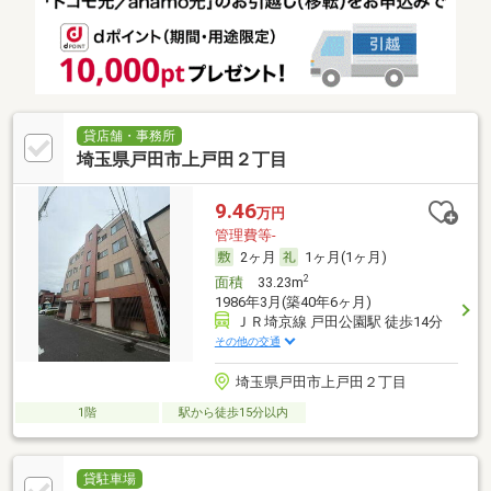
貸店舗・事務所
埼玉県戸田市上戸田２丁目
9.46
万円
管理費等-
2ヶ月
1ヶ月(1ヶ月)
2
面積
33.23m
1986年3月(築40年6ヶ月)
ＪＲ埼京線 戸田公園駅 徒歩14分
その他の交通
埼玉県戸田市上戸田２丁目
1階
駅から徒歩15分以内
貸駐車場