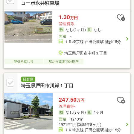
コーポ永井駐車場
1.30
万円
管理費等-
なし(1ヶ月)
なし
面積
-
ＪＲ埼京線 戸田公園駅 徒歩15分
埼玉県戸田市中町１丁目
即引き渡し可
駅から徒歩15分以内
貸倉庫
埼玉県戸田市川岸１丁目
247.50
万円
管理費等-
なし(3ヶ月)
1ヶ月
2
面積
1240m
1971年1月(築55年8ヶ月)
ＪＲ埼京線 戸田公園駅 徒歩15分