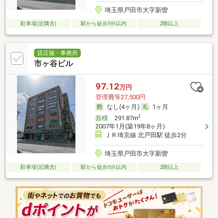
埼玉県戸田市大字新曽
駐車場(近隣含)
駅から徒歩5分以内
2階以上
貸店舗・事務所
市ヶ谷ビル
97.12
万円
管理費等27,500円
なし(4ヶ月)
1ヶ月
2
面積
291.87m
2007年1月(築19年8ヶ月)
ＪＲ埼京線 北戸田駅 徒歩2分
埼玉県戸田市大字新曽
駐車場(近隣含)
駅から徒歩5分以内
2階以上