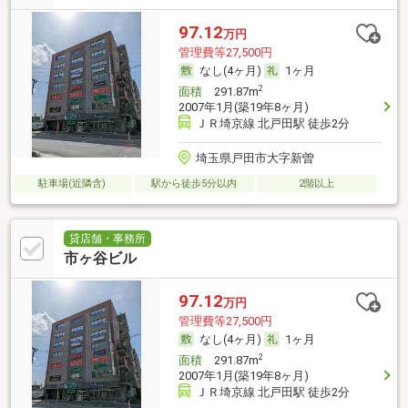
97.12
万円
管理費等27,500円
なし(4ヶ月)
1ヶ月
2
面積
291.87m
2007年1月(築19年8ヶ月)
ＪＲ埼京線 北戸田駅 徒歩2分
埼玉県戸田市大字新曽
駐車場(近隣含)
駅から徒歩5分以内
2階以上
貸店舗・事務所
市ヶ谷ビル
97.12
万円
管理費等27,500円
なし(4ヶ月)
1ヶ月
2
面積
291.87m
2007年1月(築19年8ヶ月)
ＪＲ埼京線 北戸田駅 徒歩2分