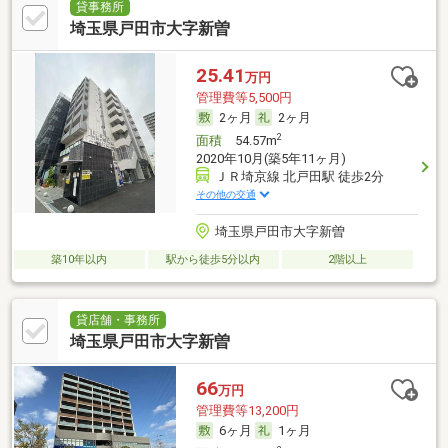
貸事務所
埼玉県戸田市大字新曽
25.41
万円
管理費等5,500円
2ヶ月
2ヶ月
2
面積
54.57m
2020年10月(築5年11ヶ月)
ＪＲ埼京線 北戸田駅 徒歩2分
その他の交通
埼玉県戸田市大字新曽
築10年以内
駅から徒歩5分以内
2階以上
貸店舗・事務所
埼玉県戸田市大字新曽
66
万円
管理費等13,200円
6ヶ月
1ヶ月