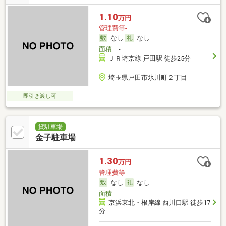
1.10
万円
管理費等-
なし
なし
面積
-
ＪＲ埼京線 戸田駅 徒歩25分
埼玉県戸田市氷川町２丁目
即引き渡し可
貸駐車場
金子駐車場
1.30
万円
管理費等-
なし
なし
面積
-
京浜東北・根岸線 西川口駅 徒歩17
分