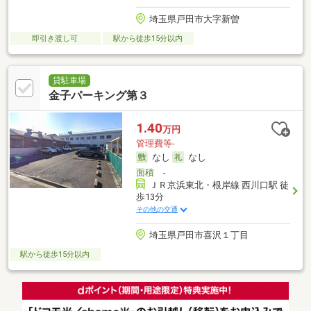
埼玉県戸田市大字新曽
即引き渡し可
駅から徒歩15分以内
貸駐車場
金子パーキング第３
1.40
万円
管理費等-
なし
なし
面積
-
ＪＲ京浜東北・根岸線 西川口駅 徒
歩13分
その他の交通
埼玉県戸田市喜沢１丁目
駅から徒歩15分以内