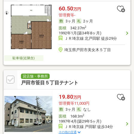
60.50
万円
管理費等-
3ヶ月
2ヶ月
2
面積
342.37m
1992年1月(築34年8ヶ月)
ＪＲ埼京線 北戸田駅 徒歩29分
埼玉県戸田市美女木５丁目
駐車場(近隣含)
貸店舗・事務所
戸田市笹目５丁目テナント
19.80
万円
管理費等11,000円
3ヶ月
なし
2
面積
168.3m
1997年4月(築29年5ヶ月)
ＪＲ埼京線 戸田駅 徒歩34分
その他の交通