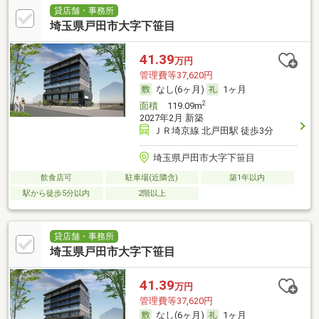
貸店舗・事務所
埼玉県戸田市大字下笹目
41.39
万円
管理費等37,620円
なし(6ヶ月)
1ヶ月
2
面積
119.09m
2027年2月 新築
ＪＲ埼京線 北戸田駅 徒歩3分
埼玉県戸田市大字下笹目
飲食店可
駐車場(近隣含)
築1年以内
駅から徒歩5分以内
2階以上
貸店舗・事務所
埼玉県戸田市大字下笹目
41.39
万円
管理費等37,620円
なし(6ヶ月)
1ヶ月