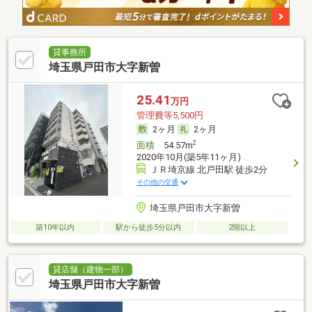
貸事務所
埼玉県戸田市大字新曽
25.41
万円
管理費等5,500円
2ヶ月
2ヶ月
2
面積
54.57m
2020年10月(築5年11ヶ月)
ＪＲ埼京線 北戸田駅 徒歩2分
その他の交通
埼玉県戸田市大字新曽
築10年以内
駅から徒歩5分以内
2階以上
貸店舗（建物一部）
埼玉県戸田市大字新曽