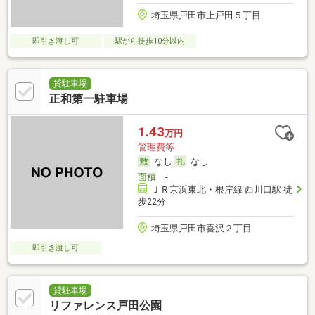
埼玉県戸田市上戸田５丁目
即引き渡し可
駅から徒歩10分以内
貸駐車場
正和第一駐車場
1.43
万円
管理費等-
なし
なし
面積
-
ＪＲ京浜東北・根岸線 西川口駅 徒
歩22分
埼玉県戸田市喜沢２丁目
即引き渡し可
貸駐車場
リファレンス戸田公園