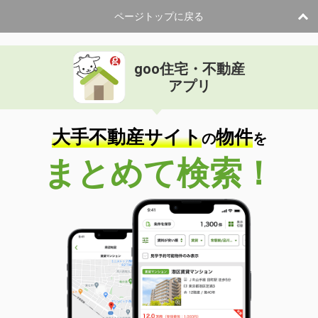
ページトップに戻る
goo住宅・不動産
アプリ
大手不動産サイト
物件
の
を
まとめて検索！