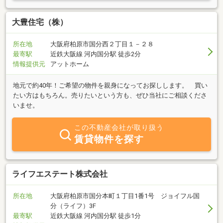
て、そして一人の人間としてお客様と向き合っているからこそだと
信じています。まだまだ若い会社ではありますが、誠実さだけはど
の会社にも負けない自信があります！ぜひどのようなことでもお気
大豊住宅（株）
軽にご相談下さい！
所在地
大阪府柏原市国分西２丁目１－２８
最寄駅
近鉄大阪線 河内国分駅 徒歩2分
情報提供元
アットホーム
地元で約40年！ご希望の物件を親身になってお探しします。 買い
たい方はもちろん。売りたいという方も、ぜひ当社にご相談くださ
いませ。
この不動産会社が取り扱う
賃貸物件を探す
ライフエステート株式会社
所在地
大阪府柏原市国分本町１丁目1番1号 ジョイフル国
分（ライフ）3F
最寄駅
近鉄大阪線 河内国分駅 徒歩1分