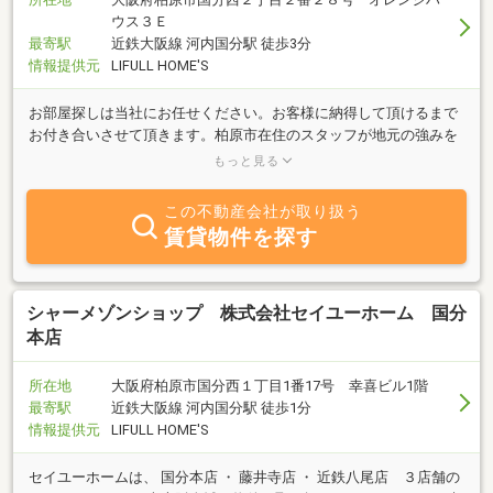
ウス３Ｅ
最寄駅
近鉄大阪線 河内国分駅 徒歩3分
情報提供元
LIFULL HOME'S
お部屋探しは当社にお任せください。お客様に納得して頂けるまで
お付き合いさせて頂きます。柏原市在住のスタッフが地元の強みを
生かせたご提案、業界歴の長いスタッフが納得と安心感を皆様にお
もっと見る
伝えさせて頂きます。
この不動産会社が取り扱う
賃貸物件を探す
シャーメゾンショップ 株式会社セイユーホーム 国分
本店
所在地
大阪府柏原市国分西１丁目1番17号 幸喜ビル1階
最寄駅
近鉄大阪線 河内国分駅 徒歩1分
情報提供元
LIFULL HOME'S
セイユーホームは、 国分本店 ・ 藤井寺店 ・ 近鉄八尾店 ３店舗の