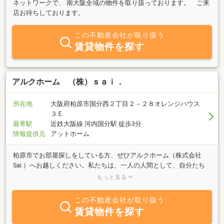
ネットワークで、 南大阪全域の物件を取り扱っております。 ご来
店お待ちしております。
この不動産会社が取り扱う
賃貸物件を探す
アルクホーム （株）ｓａｉ．
所在地
大阪府柏原市国分西２丁目２－２８オレンジハウス
３Ｅ
最寄駅
近鉄大阪線 河内国分駅 徒歩3分
情報提供元
アットホーム
柏原市でお部屋探しをしている方、ぜひアルクホーム（株式会社
Sai.）へお越しください。私たちは、一人の人間として、自分たち
がしてもらって嬉しいことをお客様に対して実行し、自分たちがさ
もっと見る
れると嫌なことはお客様に対してもしない、という信念のもと皆様
のお部屋探しをサポートいたします。アルクホームには、ご契約を
この不動産会社が取り扱う
いただいた後もお客様が差し入れをもって遊びに来て下さったり、
賃貸物件を探す
季節のイベントに誘ってくださったりします。一人の営業マンとし