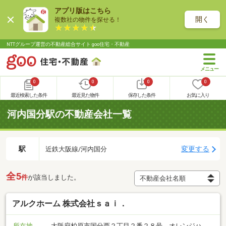
アプリ版はこちら
開く
複数社の物件を探せる！
NTTグループ運営の不動産総合サイト goo住宅・不動産
0
0
0
0
最近検索した条件
最近見た物件
保存した条件
お気に入り
河内国分駅の不動産会社一覧
駅
変更する
近鉄大阪線/河内国分
全5
件
が該当しました。
アルクホーム 株式会社ｓａｉ．
所在地
大阪府柏原市国分西２丁目２番２８号 オレンジハ