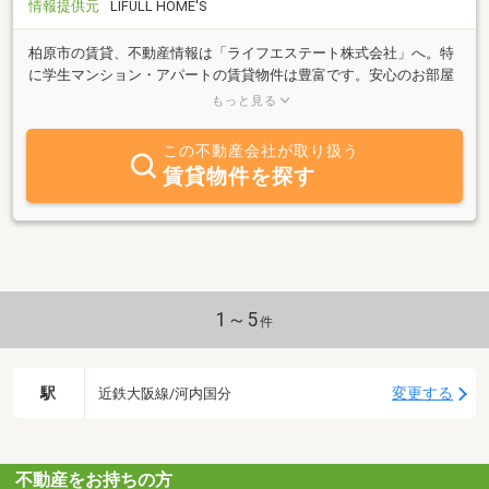
情報提供元
LIFULL HOME'S
柏原市の賃貸、不動産情報は「ライフエステート株式会社」へ。特
に学生マンション・アパートの賃貸物件は豊富です。安心のお部屋
探しのお手伝いは地元業者のライフエステート株式会社にお任せ下
もっと見る
さい。
この不動産会社が取り扱う
賃貸物件を探す
1～5
件
駅
変更する
近鉄大阪線/河内国分
不動産をお持ちの方