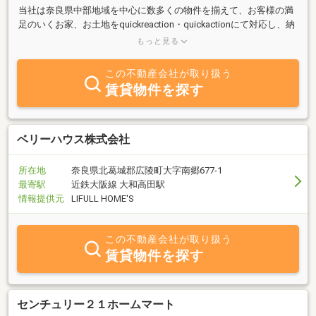
当社は奈良県中部地域を中心に数多くの物件を揃えて、お客様の満
足のいくお家、お土地をquickreaction・quickactionにて対応し、納
得のいくまで親身にお手伝い致します。又、売買物件は元より賃貸
もっと見る
物件の取り扱いもございますのでお気軽にご相談下さい。 スタッ
フ一同皆様のお問合せ心よりお待ちしております。
この不動産会社が取り扱う
賃貸物件を探す
ベリーハウス株式会社
所在地
奈良県北葛城郡広陵町大字南郷677-1
最寄駅
近鉄大阪線 大和高田駅
情報提供元
LIFULL HOME'S
この不動産会社が取り扱う
賃貸物件を探す
センチュリー２１ホームマート