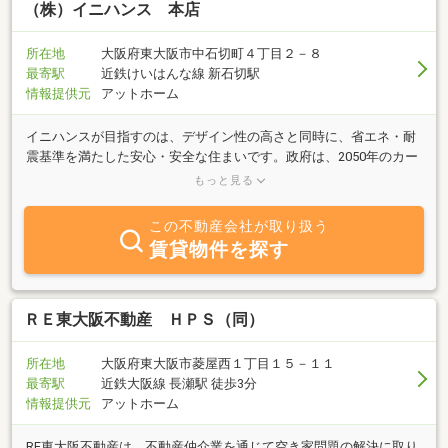
（株）イニハンス 本店
所在地
大阪府東大阪市中石切町４丁目２－８
最寄駅
近鉄けいはんな線 新石切駅
情報提供元
アットホーム
イニハンスが目指すのは、デザイン性の高さと同時に、省エネ・耐
震基準を満たした安心・安全な住まいです。政府は、2050年のカー
ボンニュートラル実現に向けて、省エネ基準を段階的に引き上げる
もっと見る
ことを示唆しています。つまり、これからの時代は高気密・高断熱
仕様の住まいが一般的になるのです。イニハンスでは未来の住宅基
この不動産会社が取り扱う
準を満たす家づくりを目指し、断熱性、気密性にこだわった工法や
賃貸物件を探す
材質、耐震強度を確保するための設計に重きを置いています。現状
に満足するのではなく、快適かつ安心・安全な暮らしを求めて、さ
らなる技術の開発・改良を進めてまいります。
ＲＥ東大阪不動産 ＨＰＳ（同）
所在地
大阪府東大阪市菱屋西１丁目１５－１１
最寄駅
近鉄大阪線 長瀬駅 徒歩3分
情報提供元
アットホーム
RE東大阪不動産は、不動産仲介業を通じて空き家問題の解決に取り