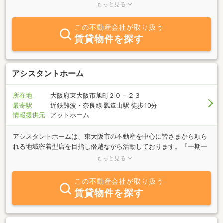
ご希望の方の悩みや不安を充分お聞きすることからご縁を作りま
もっと見る
す。あなたの悩み不安を解消してからご希望のお家をご紹介してい
きます。不動産は一生で一番高い買い物ですので失敗すると人生ま
この不動産会社が取り扱う
で狂いかねません。そのようなことのないように弁護士・司法書
賃貸物件を探す
士・税理士・土地家屋調査士・一級建築士・優良工務店・ファイナ
ンシャルプランナー・宅地建物取引主任者など不動産に関する専門
家をワンストップで利用できるシステムにしていますので安心して
ご相談ください。また、我社の社長はお客様向けに本の出版もして
アシスタントホーム
おります。その他お役立ち情報を小冊子として各種取りそろえて、
お客様の喜びの声をたくさん聞けるように頑張っています。どうぞ
所在地
大阪府東大阪市旭町２０－２３
お気軽にご相談ください。
最寄駅
近鉄難波・奈良線 瓢箪山駅 徒歩10分
情報提供元
アットホーム
アシスタントホームは、東大阪市の不動産を中心に皆さまから頼ら
れる地域密着型店を目指し僭越ながら活動しております。『一期一
会』の精神を心がけ、お客様のご意見、ご要望、ご予算などをお聞
もっと見る
きしたうえで、長年の経験と実績でお客様にあった物件のご紹介や
返済プラン等をお時間を掛けご理解、ご納得のいくまでご提案、ご
この不動産会社が取り扱う
説明をさせて頂きます。相談無料！お気軽にご相談ください。
賃貸物件を探す