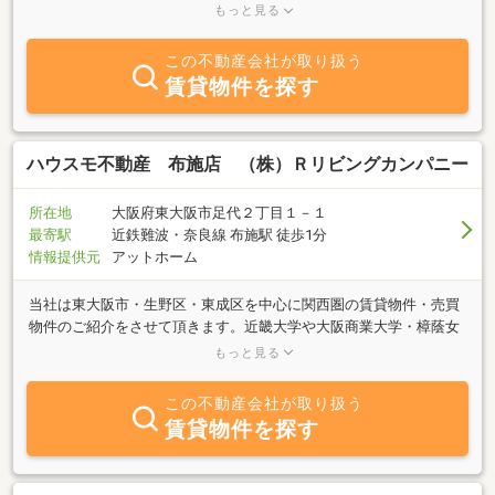
で、お客様のお部屋探しを完全サポート。ご希望の物件をパソコン
もっと見る
で簡単・スピーディーにご紹介いたします。また、LNE・メールや
ＦＡＸで物件資料も送らせて頂きております。どの様な事でもお気
この不動産会社が取り扱う
軽にご相談下さい。
賃貸物件を探す
ハウスモ不動産 布施店 （株）Ｒリビングカンパニー
所在地
大阪府東大阪市足代２丁目１－１
最寄駅
近鉄難波・奈良線 布施駅 徒歩1分
情報提供元
アットホーム
当社は東大阪市・生野区・東成区を中心に関西圏の賃貸物件・売買
物件のご紹介をさせて頂きます。近畿大学や大阪商業大学・樟蔭女
子大学・東大阪大学の生徒様のお部屋探しはもちろんの事、法人様
もっと見る
のお部屋探しや・社宅の売買もさせて頂いております。お客様のニ
ーズにそってご希望のお部屋をご紹介させて頂きます。スタッフ一
この不動産会社が取り扱う
同、ご来店お待ちしております。
賃貸物件を探す