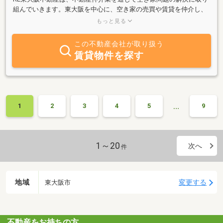
組んでいきます。東大阪を中心に、空き家の売買や賃貸を仲介し、
地域の活性化に貢献したいと思っています。自治体との連携を強化
もっと見る
しながら、空き家の利活用を推進し、より多くの人々に新たな住ま
いの選択肢を提供することで、持続可能なまちづくりを支えていき
この不動産会社が取り扱う
ます。
賃貸物件を探す
…
1
2
3
4
5
9
1～20
次へ
件
地域
変更する
東大阪市
不動産をお持ちの方