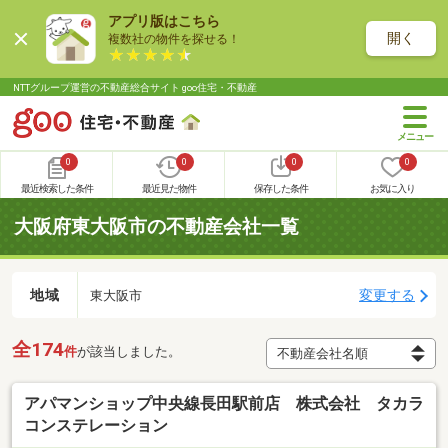
アプリ版はこちら
開く
複数社の物件を探せる！
NTTグループ運営の不動産総合サイト goo住宅・不動産
0
0
0
0
最近検索した条件
最近見た物件
保存した条件
お気に入り
大阪府東大阪市の不動産会社一覧
地域
変更する
東大阪市
全174
件
が該当しました。
アパマンショップ中央線長田駅前店 株式会社 タカラ
コンステレーション