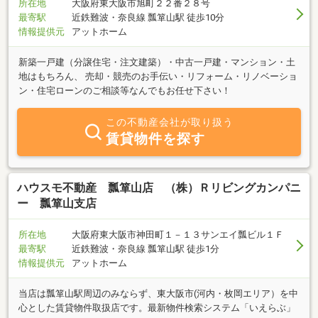
所在地
大阪府東大阪市旭町２２番２８号
最寄駅
近鉄難波・奈良線 瓢箪山駅 徒歩10分
情報提供元
アットホーム
新築一戸建（分譲住宅・注文建築）・中古一戸建・マンション・土
地はもちろん、 売却・競売のお手伝い・リフォーム・リノベーショ
ン・住宅ローンのご相談等なんでもお任せ下さい！
この不動産会社が取り扱う
賃貸物件を探す
ハウスモ不動産 瓢箪山店 （株）Ｒリビングカンパニ
ー 瓢箪山支店
所在地
大阪府東大阪市神田町１－１３サンエイ瓢ビル１Ｆ
最寄駅
近鉄難波・奈良線 瓢箪山駅 徒歩1分
情報提供元
アットホーム
当店は瓢箪山駅周辺のみならず、東大阪市(河内・枚岡エリア）を中
心とした賃貸物件取扱店です。最新物件検索システム「いえらぶ」