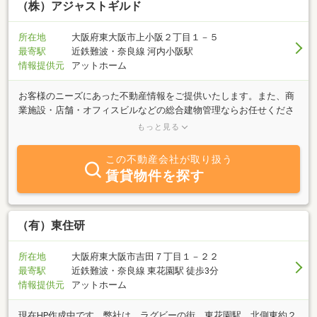
（株）アジャストギルド
所在地
大阪府東大阪市上小阪２丁目１－５
最寄駅
近鉄難波・奈良線 河内小阪駅
情報提供元
アットホーム
お客様のニーズにあった不動産情報をご提供いたします。また、商
業施設・店舗・オフィスビルなどの総合建物管理ならお任せくださ
い。社会に安心、安全で快適な環境を構築し幸せを拡げ、思いに寄
もっと見る
り添い思いを届ける建物管理を・・・まずは、お気軽にご相談くだ
さいませ。
この不動産会社が取り扱う
賃貸物件を探す
（有）東住研
所在地
大阪府東大阪市吉田７丁目１－２２
最寄駅
近鉄難波・奈良線 東花園駅 徒歩3分
情報提供元
アットホーム
現在HP作成中です。弊社は、ラグビーの街、東花園駅 北側東約２