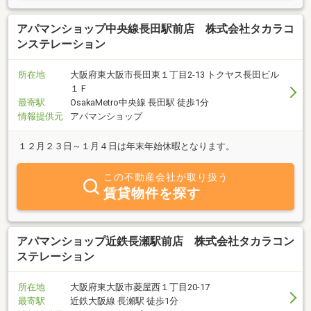
も、美味しいお店や穴場スポットなどお伝え出来ますよ♪自社管理
物件も当社周辺に数十棟ございますので、他社には無い物件も当店
アパマンショップ中央線長田駅前店 株式会社タカラコ
にはございます！是非！大手には無い地元密着型の不動産屋さんの
ンステレーション
情報力をご覧下さいませ♪
所在地
大阪府東大阪市長田東１丁目2-13 トクヤス長田ビル
１Ｆ
最寄駅
OsakaMetro中央線 長田駅 徒歩1分
情報提供元
アパマンショップ
１２月２３日～１月４日は年末年始休暇となります。
この不動産会社が取り扱う
賃貸物件を探す
アパマンショップ近鉄長瀬駅前店 株式会社タカラコン
ステレーション
所在地
大阪府東大阪市菱屋西１丁目20-17
最寄駅
近鉄大阪線 長瀬駅 徒歩1分