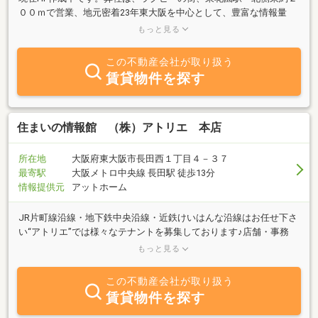
００ｍで営業、地元密着23年東大阪を中心として、豊富な情報量
で、東大阪市、東大阪市周辺の 売買・賃貸のご紹介を、主な業務
もっと見る
内容と致しております。■買いたい■売りたい■借りたい■貸したい」
ご希望の方、不動産に関する事なら、何でもお気軽にご相談下さ
この不動産会社が取り扱う
い。お客様の立場で真心をこめて対応致します。是非、東住研へお
賃貸物件を探す
気軽にご相談下さい。
住まいの情報館 （株）アトリエ 本店
所在地
大阪府東大阪市長田西１丁目４－３７
最寄駅
大阪メトロ中央線 長田駅 徒歩13分
情報提供元
アットホーム
JR片町線沿線・地下鉄中央沿線・近鉄けいはんな沿線はお任せ下さ
い“アトリエ”では様々なテナントを募集しております♪店舗・事務
所・倉庫・工場どんなものでも対応可能です☆また、当社にて各種
もっと見る
工事も承っておりますので、賃貸借契約のみに終わらず各業種開業
までのフォローも可能です♪アトリエ自慢の熟練スタッフがお客様
この不動産会社が取り扱う
のご希望を叶える内装を手掛けます♪また、地域密着の強みとして
賃貸物件を探す
インターネットには掲載していない物件も数多く所有しており当店
スタッフも全員東大阪市在住や東大阪出身ですので物件情報以外に