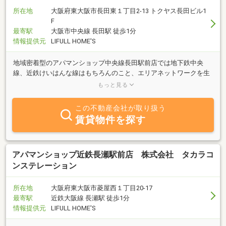
所在地
大阪府東大阪市長田東１丁目2-13 トクヤス長田ビル1
F
最寄駅
大阪市中央線 長田駅 徒歩1分
情報提供元
LIFULL HOME'S
地域密着型のアパマンショップ中央線長田駅前店では地下鉄中央
線、近鉄けいはんな線はもちろんのこと、エリアネットワークを生
かした大阪市内全域に至るまで皆様のお部屋探しを精一杯サポート
もっと見る
させて頂いております。
この不動産会社が取り扱う
賃貸物件を探す
アパマンショップ近鉄長瀬駅前店 株式会社 タカラコ
ンステレーション
所在地
大阪府東大阪市菱屋西１丁目20-17
最寄駅
近鉄大阪線 長瀬駅 徒歩1分
情報提供元
LIFULL HOME'S