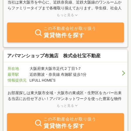
当社は東大阪市を中心に、近鉄奈良線、近鉄大阪線のワンルームか
らファミリータイプまで各種取り揃えております。学生様、社会人
様、ファミリー様のご希望のお部屋を当社のエキスパートがご紹介
もっと見る
させていただきます。
この不動産会社が取り扱う
賃貸物件を探す
アパマンショップ布施店 株式会社宝不動産
所在地
大阪府東大阪市足代２丁目1-7
最寄駅
近鉄難波・奈良線 布施駅 徒歩1分
情報提供元
LIFULL HOME'S
お部屋探しは東大阪市全域・大阪市の東成区・生野区をカバー出来
る当店にお任せ下さい！アパマンネットワークを使った豊富な物件
量が自慢で、どんなご要望でもご希望に添えるよう全力でお手伝い
もっと見る
させていただきます！
この不動産会社が取り扱う
賃貸物件を探す