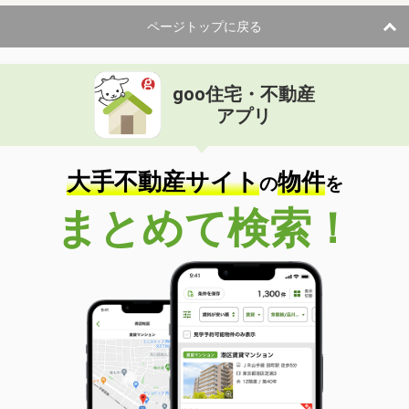
ページトップに戻る
goo住宅・不動産
アプリ
大手不動産サイト
物件
の
を
まとめて検索！