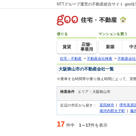
NTTグループ運営の不動産総合サイト goo
借りる
マンションを買う
店舗･
賃貸
新築
中
事業用
住宅・不動産
>
不動産会社検索
>
不動産会社
大阪狭山市の不動産会社一覧
※乗車する時間帯や乗り換え時間によって、実
検索条件
エリア：大阪狭山市
富田林市
|
堺市美原
近辺の市区から探す：
南河内郡太子町
|
藤
17
件中
1～17
件を表示