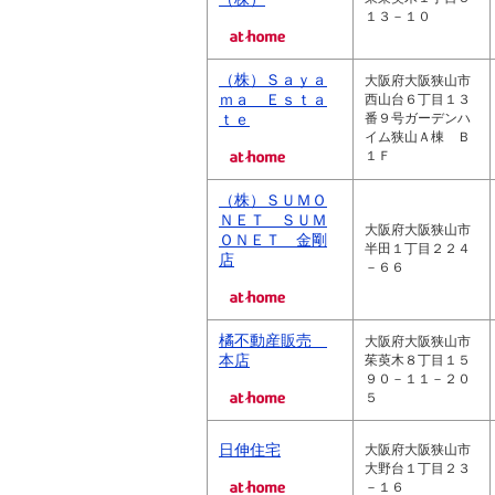
１３－１０
（株）Ｓａｙａ
大阪府大阪狭山市
ｍａ Ｅｓｔａ
西山台６丁目１３
ｔｅ
番９号ガーデンハ
イム狭山Ａ棟 Ｂ
１Ｆ
（株）ＳＵＭＯ
ＮＥＴ ＳＵＭ
大阪府大阪狭山市
ＯＮＥＴ 金剛
半田１丁目２２４
店
－６６
橘不動産販売
大阪府大阪狭山市
本店
茱萸木８丁目１５
９０－１１－２０
５
日伸住宅
大阪府大阪狭山市
大野台１丁目２３
－１６