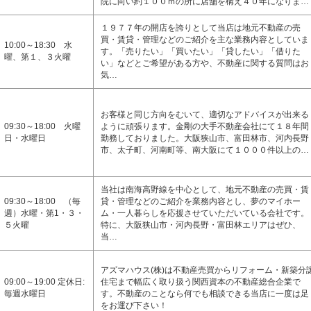
院に向い約１００ｍの所に店舗を構え４０年になりま…
１９７７年の開店を誇りとして当店は地元不動産の売
買・賃貸・管理などのご紹介を主な業務内容としていま
10:00～18:30 水
す。「売りたい」「買いたい」「貸したい」「借りた
曜、第１、３火曜
い」などとご希望がある方や、不動産に関する質問はお
気…
お客様と同じ方向をむいて、適切なアドバイスが出来る
09:30～18:00 火曜
ように頑張ります。金剛の大手不動産会社にて１８年間
日・水曜日
勤務しておりました。大阪狭山市、富田林市、河内長野
市、太子町、河南町等、南大阪にて１０００件以上の…
当社は南海高野線を中心として、地元不動産の売買・賃
09:30～18:00 （毎
貸・管理などのご紹介を業務内容とし、夢のマイホー
週）水曜・第1・３・
ム・一人暮らしを応援させていただいている会社です。
５火曜
特に、大阪狭山市・河内長野・富田林エリアはぜひ、
当…
アズマハウス(株)は不動産売買からリフォーム・新築分
09:00～19:00 定休日:
住宅まで幅広く取り扱う関西資本の不動産総合企業で
毎週水曜日
す。不動産のことなら何でも相談できる当店に一度は足
をお運び下さい！