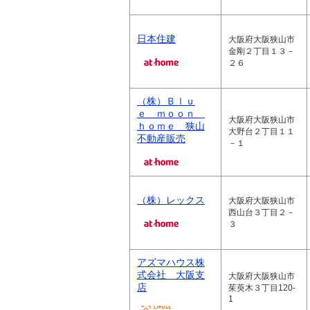
日本住建
大阪府大阪狭山市
金剛２丁目１３－
２６
（株）Ｂｌｕ
ｅ ｍｏｏｎ
大阪府大阪狭山市
ｈｏｍｅ 狭山
大野台２丁目１１
不動産販売
－１
（株）レックス
大阪府大阪狭山市
西山台３丁目２－
３
アズマハウス株
式会社 大阪支
大阪府大阪狭山市
店
茱萸木３丁目120-
1