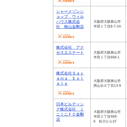
シャーメゾンシ
ョップ ウィル
ハウス株式会
大阪府大阪狭山市
社 狭山金剛店
半田１丁目8-7-2A
株式会社 アク
セスエステート
大阪府大阪狭山市
半田１丁目668-1
株式会社Ｓａｙ
ａｍａ Ｅｓｔ
大阪府大阪狭山市
ａｔｅ
西山台６丁目13-9
日本ビルディン
グ株式会社 ミ
大阪府大阪狭山市
ニミニＦＣ金剛
半田２丁目468-
店
6 松川ビル1F