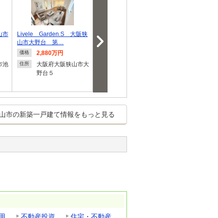
狭山市
Livele Garden.S 大阪狭
茱萸木５（金剛駅） 3780
FIRST TO
山市大野台 第…
万円・4080万円
大野台 第１
2,880万円
3,780万円・4,080万
3,130
価格
価格
価格
円
円
市池
大阪府大阪狭山市大
住所
野台５
大阪府大阪狭山市茱
大阪府
住所
住所
萸木５
野台１
山市の新築一戸建て情報をもっと見る
用
不動産投資
住宅・不動産