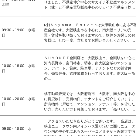
りました。不動産仲介中心のサカイチ不動産マネジメン
水曜
ト（株）と不動産買取販売中心のサカイチ不動産（株…
(株)Ｓａｙａｍａ Ｅｓｔａｔｅは大阪狭山市にある不
09:30～19:00 水曜
産会社です。大阪狭山市を中心に、南大阪エリアの売
日
買・賃貸を取り扱っておりますので、物件をお探しのお
客様は、ぜひ一度、当社までお問い合わせください。…
ＳＵＭＯＮＥＴ金剛店は、大阪狭山市、金剛駅を中心に
河内長野市、富田林市、堺市、南大阪全域のマンショ
10:00～18:00 水曜
ン、アパート、貸家、駐車場、テナントなどの賃貸仲
日
介、売買仲介、管理業務を行っております。南大阪一筋
の…
橘不動産販売では、大阪府堺市、大阪市、南大阪を中心
10:00～20:00 水曜
に賃貸物件、売買物件、テナントをご紹介しています。
日
所有物件（戸建て、マンション、テナント等）を貸した
い方、売りたい方も募集しております。「売りたい」…
アクセスいただきありがとうございます。 当店は、
狭山ニュータウン内メインバス通り沿いに面しニュータ
09:00～18:00 水
ウン内の中心地にあるスーパーコノミヤから近畿大学病