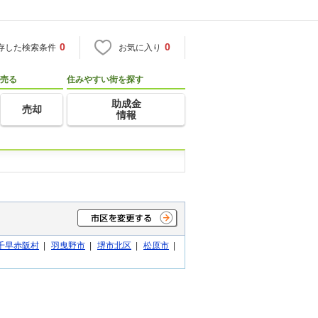
0
0
存した検索条件
お気に入り
売る
住みやすい街を探す
助成金
売却
情報
千早赤阪村
|
羽曳野市
|
堺市北区
|
松原市
|