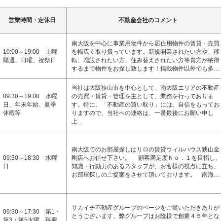
営業時間・定休日
不動産会社のコメント
南大阪を中心に事業用物件から居住用物件の賃貸・売買
10:00～19:00 土曜
を幅広く取り扱っています。新規開業されたい方や、移
隔週、日曜、祝祭日
転、増設されたい方、住み替えされたい方等貴方が納得
するまで物件をお探し致します！掲載物件以外でも多…
当社は大阪狭山市を中心として、南大阪エリアの不動産
09:30～19:00 水曜
の売買・賃貸・管理を主として、業務を行っておりま
日、年末年始、夏季
す。特に、「不動産の買い取り」には、自信をもってお
休暇等
りますので、当社への連絡は、一番最後にお願い申し
上…
南大阪でのお部屋探しはリロの賃貸ウィルハウス狭山金
09:30～18:30 水曜
剛店へお任せ下さい。 顧客満足度Ｎｏ．１を目指し、
日
知識・行動力のあるスタッフが、お客様の視点に立ち、
お部屋探しのご提案をさせて頂いております。 南海…
サカイチ不動産グループのページをご覧いただきありが
09:30～17:30 第1・
とうございます。弊グループはお陰様で創業４５年とな
第3・第5火曜、毎週