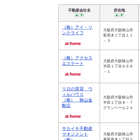
不動産会社名
所在地
（株）アイ・リ
大阪府大阪狭山市
ンクライフ
茱萸木１丁目１１
－３
（株）アクセス
大阪府大阪狭山市
エステート
半田１丁目６６８
－１
リロの賃貸 ウ
ィルハウス
大阪府大阪狭山市
（株） 狭山金
半田１丁目８－７
剛店
グランベール２Ａ
サカイチ不動産
マネジメント
大阪府大阪狭山市
（株）
東茱萸木１丁目５