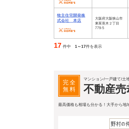
牧主住宅開発株
大阪府大阪狭山市
式会社 本店
東茱萸木２丁目
779-5
17
件中
1～17
件を表示
マンション/一戸建て/土
完全
不動産売
無料
最高価格も相場も分かる！大手から地