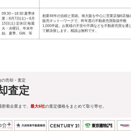
09:30～18:30 夏季休
創業48年の信頼と実績。南大阪を中心に営業店舗6店舗
業：8月7日(土)～8月
販売ネット―ワークで、昨年度の不動産売買取扱件数
15日(土) 定休日:毎週
1,000件超。お客様の不安や不満などを不動産売買を通
火・水曜日、年末年
て解決致します。相談は無料です。
始、夏季、GW、等
地の売却・査定
却査定
域密着企業まで、
最大6社
の査定価格をまとめて取り寄せ。