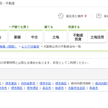
住宅・不動産
0
最近見た物件
保
一戸建てを買う
建てる
投資する
不動産
古
新築
中古
土地
土地活用
投資
検索（関西）
>
エリア/大阪府
>
大阪狭山市の不動産会社一覧
際の所要時間とは異なる場合があります。目安としてご利用ください。
区
|
堺市東区
|
河内長野市
|
堺市中区
|
堺市南区
|
南河内郡河南町 |
南河内郡
井寺市
|
堺市西区
|
堺市堺区
|
高石市
|
柏原市
|
大阪市住吉区
|
和泉市