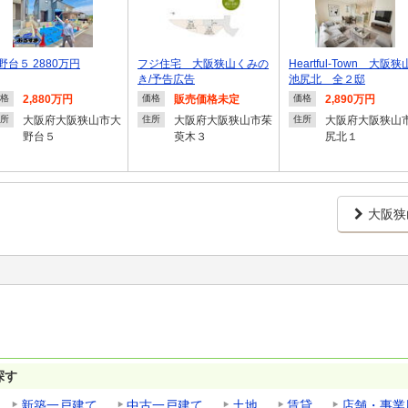
野台５ 2880万円
フジ住宅 大阪狭山くみの
Heartful-Town 大阪
き/予告広告
池尻北 全２邸
2,880万円
販売価格未定
2,890万円
格
価格
価格
大阪府大阪狭山市大
大阪府大阪狭山市茱
大阪府大阪狭山
所
住所
住所
野台５
萸木３
尻北１
大阪狭
探す
新築一戸建て
中古一戸建て
土地
賃貸
店舗・事業