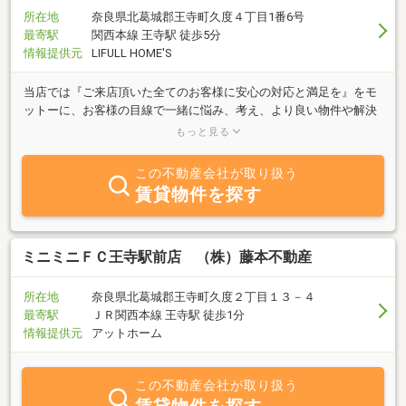
所在地
奈良県北葛城郡王寺町久度４丁目1番6号
最寄駅
関西本線 王寺駅 徒歩5分
情報提供元
LIFULL HOME'S
当店では『ご来店頂いた全てのお客様に安心の対応と満足を』をモ
ットーに、お客様の目線で一緒に悩み、考え、より良い物件や解決
策をご提案できるよう取り組んでいます。お気軽にご来店ください
もっと見る
ませ。
この不動産会社が取り扱う
賃貸物件を探す
ミニミニＦＣ王寺駅前店 （株）藤本不動産
所在地
奈良県北葛城郡王寺町久度２丁目１３－４
最寄駅
ＪＲ関西本線 王寺駅 徒歩1分
情報提供元
アットホーム
この不動産会社が取り扱う