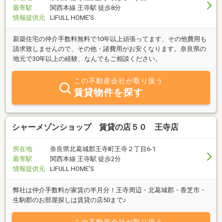
最寄駅
関西本線 王寺駅 徒歩8分
情報提供元
LIFULL HOME'S
新築住宅の仲介手数料無料で10年以上頑張ってます、その他費用も
請求致しませんので、その他・諸費用がお安くなります。奈良県の
地元で30年以上の経験、なんでもご相談ください。
この不動産会社が取り扱う
賃貸物件を探す
シャーメゾンショップ 賃貸の店５０ 王寺店
所在地
奈良県北葛城郡王寺町王寺２丁目6-1
最寄駅
関西本線 王寺駅 徒歩2分
情報提供元
LIFULL HOME'S
弊社は仲介手数料が家賃の半月分！王寺周辺・北葛城郡・香芝市・
生駒郡のお部屋探しは賃貸の店50まで♪