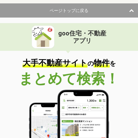
ページトップに戻る
goo住宅・不動産
アプリ
大手不動産サイト
物件
の
を
まとめて検索！