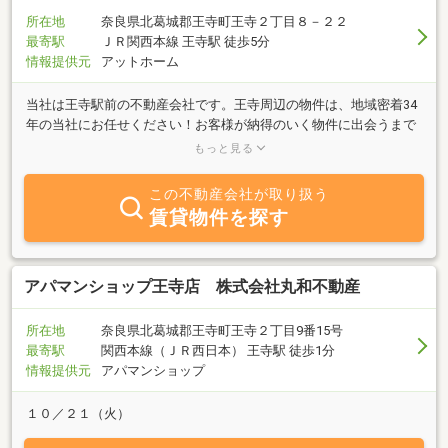
所在地
奈良県北葛城郡王寺町王寺２丁目８－２２
最寄駅
ＪＲ関西本線 王寺駅 徒歩5分
情報提供元
アットホーム
当社は王寺駅前の不動産会社です。王寺周辺の物件は、地域密着34
年の当社にお任せください！お客様が納得のいく物件に出会うまで
サポート致します。まずは、お客様のご希望をお聞かせ下さい。お
もっと見る
問合せお待ちしております。王寺周辺の不動産は当社へ♪センチュ
リー21アサヒホームがご紹介致します！
この不動産会社が取り扱う
賃貸物件を探す
アパマンショップ王寺店 株式会社丸和不動産
所在地
奈良県北葛城郡王寺町王寺２丁目9番15号
最寄駅
関西本線（ＪＲ西日本） 王寺駅 徒歩1分
情報提供元
アパマンショップ
１０／２１（火）