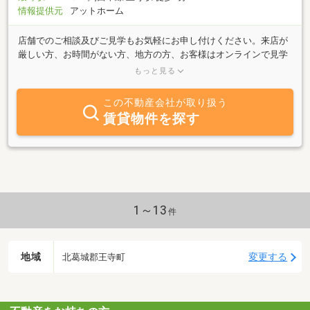
に合わせたピッタリのお部屋をご提案させていただきます。アパマ
情報提供元
アットホーム
ンショップ加盟店の為、各キャンペーンも充実しております。
店舗でのご相談及びご見学もお気軽にお申し付けください。来店が
厳しい方、お時間がない方、地方の方、お客様はオンラインで見学
や契約ができます。（全国対応しております。）もちろん来店され
もっと見る
る方も歓迎しています。スタッフは、すべて女性のみで接客対応し
ております。
この不動産会社が取り扱う
賃貸物件を探す
1～13
件
地域
変更する
北葛城郡王寺町