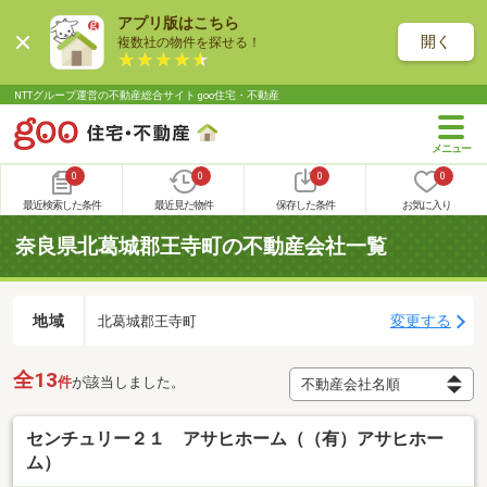
アプリ版はこちら
開く
複数社の物件を探せる！
NTTグループ運営の不動産総合サイト goo住宅・不動産
0
0
0
0
最近検索した条件
最近見た物件
保存した条件
お気に入り
奈良県北葛城郡王寺町の不動産会社一覧
地域
変更する
北葛城郡王寺町
全13
件
が該当しました。
センチュリー２１ アサヒホーム（（有）アサヒホー
ム）