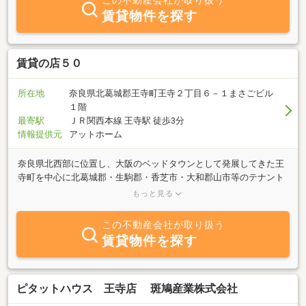
この不動産会社が取り扱う
賃貸物件を探す
賃貸の店５０
所在地
奈良県北葛城郡王寺町王寺２丁目６－１まさごビル
１階
最寄駅
ＪＲ関西本線 王寺駅 徒歩3分
情報提供元
アットホーム
奈良県北西部に位置し、大阪のベッドタウンとして発展してきた王
寺町を中心に北葛城郡・生駒郡・香芝市・大和郡山市等のテナント
物件を多数取り揃えております。賃貸の店50ではお客様のニーズに
もっと見る
合った物件が見つかるまで、親身になってご紹介いたします。どう
ぞ、賃貸の店50へお気軽にお問合せ・ご来店下さい。
この不動産会社が取り扱う
賃貸物件を探す
ピタットハウス 王寺店 斑鳩産業株式会社