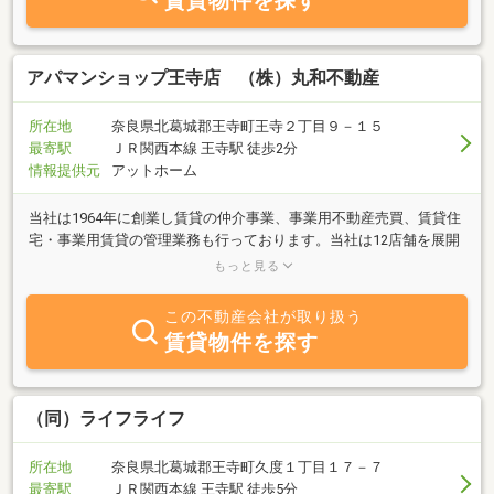
賃貸物件を探す
アパマンショップ王寺店 （株）丸和不動産
所在地
奈良県北葛城郡王寺町王寺２丁目９－１５
最寄駅
ＪＲ関西本線 王寺駅 徒歩2分
情報提供元
アットホーム
当社は1964年に創業し賃貸の仲介事業、事業用不動産売買、賃貸住
宅・事業用賃貸の管理業務も行っております。当社は12店舗を展開
しており"奈良県内全域"のお部屋探しが可能です。ご案内の際にも
もっと見る
楽しく想い出の残るお部屋探しをしていただけるトゥクトゥクを導
入。また、キャッシュレス化推進に伴い電子決済システムを一部で
この不動産会社が取り扱う
使用することができ、当社管理物件にお住まいいただく方は『イオ
賃貸物件を探す
ンカードde』でお家賃をお支払いをしていただけます。各法人様、
社宅代行会社様と法人課を中心に提携も多くさせていただき社員様
の転勤や就職の際のご相談やお部屋探しもお任せください。白鳳短
期大学の学生様もご安心してお住まい頂けるお部屋をご提案出来る
（同）ライフライフ
様に五位堂駅や郡山駅など通学可能なエリアも把握しております。
もちろん、奈良県内全域、京都府南部のお部屋探しが可能です。当
所在地
奈良県北葛城郡王寺町久度１丁目１７－７
社スタッフは、幅広い知見でお客様の立場になり、ライフスタイル
最寄駅
ＪＲ関西本線 王寺駅 徒歩5分