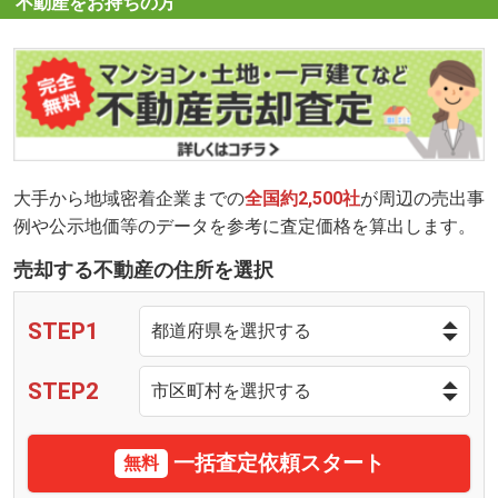
不動産をお持ちの方
大手から地域密着企業までの
全国約2,500社
が周辺の売出事
例や公示地価等のデータを参考に査定価格を算出します。
売却する不動産の住所を選択
STEP1
STEP2
一括査定依頼スタート
無料