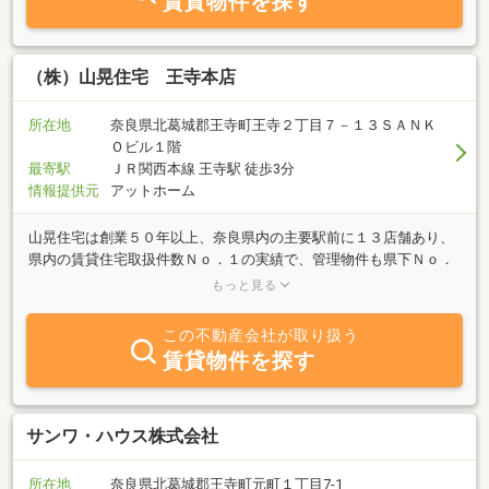
賃貸物件を探す
（株）山晃住宅 王寺本店
所在地
奈良県北葛城郡王寺町王寺２丁目７－１３ＳＡＮＫ
Ｏビル１階
最寄駅
ＪＲ関西本線 王寺駅 徒歩3分
情報提供元
アットホーム
山晃住宅は創業５０年以上、奈良県内の主要駅前に１３店舗あり、
県内の賃貸住宅取扱件数Ｎｏ．１の実績で、管理物件も県下Ｎｏ．
１を誇っています。また豊富な良質物件と信頼をもとに、テレビＣ
もっと見る
Ｍで有名な「ＣＨＩＮＴＡＩ奈良版」に物件を独占掲載しています
ので、お部屋探しは安心してお任せください！当店があるエリアは
この不動産会社が取り扱う
奈良県の西の玄関口に位置し、大阪市内までＪＲ快速で１５分程度
賃貸物件を探す
という利便性にも関わらず、緑多く環境にも恵まれた地域です。お
客様の様々なニーズにお応えできるよう豊富な物件を取り揃え、
「お客様により一層喜んでいただきたい！」そんな思いであなた様
のご来店をスタッフ全員、元気イッパイの笑顔でお待ちしておりま
サンワ・ハウス株式会社
す。」
所在地
奈良県北葛城郡王寺町元町１丁目7-1