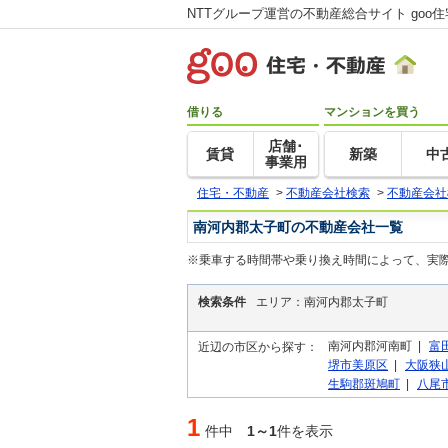
NTTグループ運営の不動産総合サイト goo
借りる
マンションを買う
店舗･
賃貸
新築
中
事業用
住宅・不動産
>
不動産会社検索
>
不動産会社
南河内郡太子町の不動産会社一覧
※乗車する時間帯や乗り換え時間によって、実
検索条件
エリア：南河内郡太子町
南河内郡河南町 |
富
近辺の市区から探す：
堺市美原区
|
大阪狭
生駒郡斑鳩町
|
八尾
1
件中
1～1
件を表示