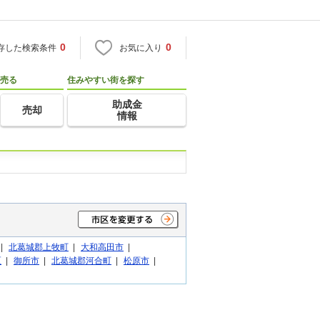
0
0
存した検索条件
お気に入り
売る
住みやすい街を探す
助成金
売却
情報
|
北葛城郡上牧町
|
大和高田市
|
区
|
御所市
|
北葛城郡河合町
|
松原市
|