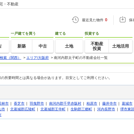
住宅・不動産
0
最近見た物件
保
一戸建てを買う
建てる
投資する
不動産
古
新築
中古
土地
土地活用
投資
検索（関西）
>
エリア/大阪府
>
南河内郡太子町の不動産会社一覧
際の所要時間とは異なる場合があります。目安としてご利用ください。
田林市
|
香芝市
|
羽曳野市
|
南河内郡千早赤阪村
|
柏原市
|
藤井寺市
|
葛城市
山市
|
北葛城郡広陵町
|
北葛城郡王寺町
|
生駒郡三郷町
|
河内長野市
|
堺市東
市