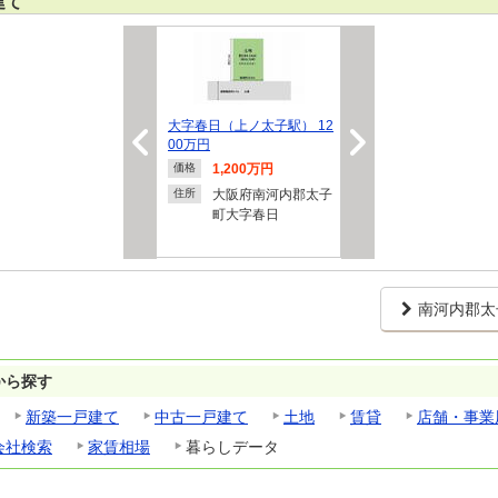
建て
大字春日（上ノ太子駅） 12
00万円
1,200万円
価格
大阪府南河内郡太子
住所
町大字春日
南河内郡太
から探す
新築一戸建て
中古一戸建て
土地
賃貸
店舗・事業
会社検索
家賃相場
暮らしデータ