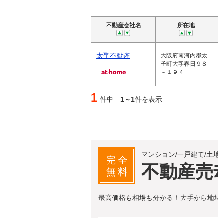
不動産会社名
所在地
太聖不動産
大阪府南河内郡太
子町大字春日９８
－１９４
1
件中
1～1
件を表示
マンション/一戸建て/土
完全
不動産売
無料
最高価格も相場も分かる！大手から地