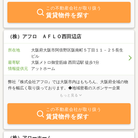
この不動産会社が取り扱う
賃貸物件を探す
（株）アフロ ＡＦＬＯ西田辺店
所在地
大阪府大阪市阿倍野区阪南町５丁目１１－２５長生
ビル
最寄駅
大阪メトロ御堂筋線 西田辺駅 徒歩1分
情報提供元
アットホーム
弊社『株式会社アフロ』では大阪市内はもちろん、大阪府全域の物
件を幅広く取り扱っております。◆地域密着のスポンサー企業
━━━━━━━━━━━━━━━━━オリックス・バファローズ／
もっと見る
セレッソ大阪／サントリーサンバーズ大阪のオフィシャルスポンサ
ー/パートナー企業として、地域に根差した安心と信頼のサービスを
この不動産会社が取り扱う
ご提供しております。◆アフターフォローも充実
賃貸物件を探す
━━━━━━━━━━━━━━━━━ご契約後のアフターサービス
にも特に力を入れており、入居後のお困りごとや各種ご相談にも迅
速に対応いたします。生涯にわたり安心してお任せいただける体制
を整えております。◆顧客満足度を追求した不動産会社
（株）アローホーム