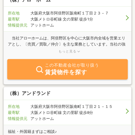
━━━━━━━━━━━━━━━━━ホテルクオリティのきめ細や
かな対応を身近な価格でご提供し、関西エリアでも多くのお客様よ
所在地
大阪府大阪市阿倍野区阪南町１丁目２３－７
り高い評価をいただいております。◆賃貸VS購入 幅広い視点でご
最寄駅
大阪メトロ谷町線 文の里駅 徒歩1分
提案━━━━━━━━━━━━━━━━━賃貸・売買双方の専門知
情報提供元
アットホーム
識を活かし、それぞれのメリット・デメリットを丁寧にご説明した
うえで、お客様にとって最適なご提案をいたします。
当社アローホームは、阿倍野区を中心に大阪市内全域を営業エリ
アとし、〔売買／買取／仲介〕を主な業務としています。当社の強
みは、抜群の売買実績ですので、相場を見極める確かな情報力があ
もっと見る
ります。売却・購入においては、貴方の強力なパートナーとして全
力でお手伝いさせて頂きますので、まずはお気軽に御連絡お待ちし
この不動産会社が取り扱う
ています。 また、当社施工のリノベーションマンションシリーズ
賃貸物件を探す
は、単身女性・ＤＩＮＫＳ世帯に御好評頂いています。希望エリア
からお気軽に、ご相談下さい。
（株）アンドランド
所在地
大阪府大阪市阿倍野区阪南町１丁目２１－１５
最寄駅
大阪メトロ谷町線 文の里駅 徒歩8分
情報提供元
アットホーム
福祉・外国籍まずはご相談♪