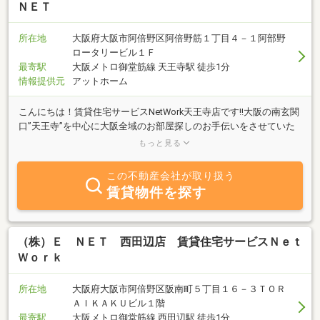
ＮＥＴ
所在地
大阪府大阪市阿倍野区阿倍野筋１丁目４－１阿部野
ロータリービル１Ｆ
最寄駅
大阪メトロ御堂筋線 天王寺駅 徒歩1分
情報提供元
アットホーム
こんにちは！賃貸住宅サービスNetWork天王寺店です!!大阪の南玄関
口”天王寺”を中心に大阪全域のお部屋探しのお手伝いをさせていた
だいております。新築、ペット、法人・社宅物件、保証金・敷金・
もっと見る
礼金ゼロ、分譲賃貸、学生マンション、タワーマンション、貸家・
借家、特優賃物件、デザイナーズ、レオパレス物件、オフィス・店
この不動産会社が取り扱う
舗など、特選物件を取扱しております。未公開物件多数！！直営店
賃貸物件を探す
約１１０店舗を展開中の賃貸住宅サービスグループが≪お客様に感
動を与えられるお部屋探し≫をモットーにサポートいたします。お
気軽にご相談くださいませ☆入居後も私たちの大切なお客様です。
（株）Ｅ ＮＥＴ 西田辺店 賃貸住宅サービスＮｅｔ
Ｗｏｒｋ
所在地
大阪府大阪市阿倍野区阪南町５丁目１６－３ＴＯＲ
ＡＩＫＡＫＵビル１階
最寄駅
大阪メトロ御堂筋線 西田辺駅 徒歩1分