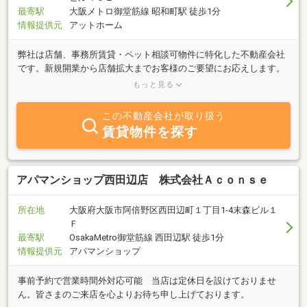
最寄駅
大阪メトロ御堂筋線 昭和町駅 徒歩1分
情報提供元
アットホーム
弊社は店舗、事務所賃貸・ペット相談可物件に特化した不動産会社
です。新規開業から店舗拡大までお客様のご要望にお応えします。
スタッフ一同関西出身で特に大阪に関しては詳しいので、物件以外
もっと見る
の事でも何でもご相談ください。テナント・事業用物件、ペット相
談可物件を豊富にご用意しております。お客様第一のサービスをモ
この不動産会社が取り扱う
ットーに、「アゴラに頼んで良かった」と言っていただけるよう
賃貸物件を探す
に、親身にお付き合いさせていただきます。定休日の水曜日、日曜
日も電話、メール対応承ります。また、LINEでの対応も可能です。
宜しくお願い致します。
アパマンショップ西田辺店 株式会社Ａｃｏｎｓｅ
所在地
大阪府大阪市阿倍野区西田辺町１丁目1-4末森ビル１
Ｆ
最寄駅
OsakaMetro御堂筋線 西田辺駅 徒歩1分
情報提供元
アパマンショップ
事前予約で営業時間外対応可能 当店は定休日を設けておりませ
ん。皆さまのご来店を心よりお待ち申し上げております。