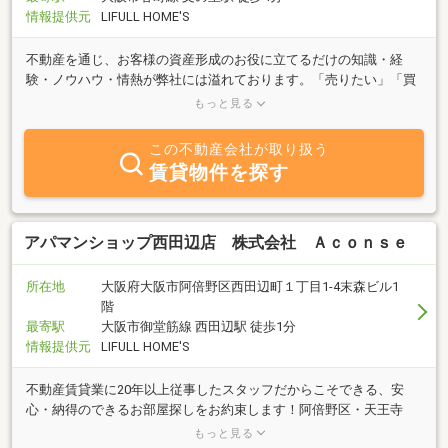
情報提供元
LIFULL HOME'S
不動産を通じ、お客様の資産形成のお役に立てるだけの知識・経
験・ノウハウ・情熱が弊社には溢れております。「売りたい」「買
いたい」「貸したい」「借りたい」はもちろん、まずは「思い」を
もっと見る
お伝えください。
この不動産会社が取り扱う
賃貸物件を探す
アパマンショップ西田辺店 株式会社 Ａｃｏｎｓｅ
所在地
大阪府大阪市阿倍野区西田辺町１丁目1-4末森ビル1
階
最寄駅
大阪市御堂筋線 西田辺駅 徒歩1分
情報提供元
LIFULL HOME'S
不動産賃貸業に20年以上従事したスタッフだからこそできる、安
心・納得のできるお部屋探しをお約束します！阿倍野区・天王寺
区・住吉区・東住吉区でお探しの方は、ぜひ一度当店をご利用くだ
もっと見る