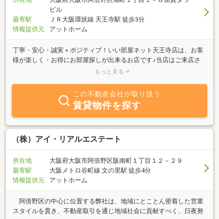
ビル
最寄駅
ＪＲ大阪環状線 天王寺駅 徒歩3分
情報提供元
アットホーム
丁寧・安心・誠実＋ポジティブ！いい部屋ネット天王寺店は、お客
様が楽しく・お得にお部屋探しが出来るお店です♪当店はご来店さ
れていないお客様に対しても、メール・電話・ＬＩＮＥ・ＺＯＯＭ
もっと見る
等々、様々な形でお部屋探しのご提案をさせて頂いております！こ
のページをご覧になられているお客様は、もう当店のとても大切な
この不動産会社が取り扱う
お客様です。どんな事でも経験豊かなスタッフが、丁寧に安心出来
賃貸物件を探す
るようお答えしますのでお気軽にご相談ください！エリアごとの治
安面・利便性も丁寧に説明します、お客様にぴったりのお部屋を安
心して見つけて下さい！
（株）アイ・リアルエステート
所在地
大阪府大阪市阿倍野区阪南町１丁目１２－２９
最寄駅
大阪メトロ谷町線 文の里駅 徒歩4分
情報提供元
アットホーム
阿倍野区の中心に位置する弊社は、地域にとことん密着した営業
スタイルを貫き、不動産取引を通じ地域社会に貢献すべく、日夜努