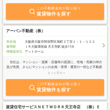
この不動産会社が取り扱う
賃貸物件を探す
アーバン不動産（株）
所在地
大阪府大阪市阿倍野区旭町２丁目１－１－１２２
最寄駅
ＪＲ大阪環状線 天王寺駅 徒歩11分
情報提供元
アットホーム
当社は、マンション・貸家・店舗等の賃貸に、売地・売家の仲介
及び売買、さらにマンションの企画・管理・運営の一切など不動産
全般における幅広いコンサルティングを行う会社です。 お客様が
もっと見る
気に入る物件をお探ししますのでお気軽にご連絡下さい。
この不動産会社が取り扱う
賃貸物件を探す
賃貸住宅サービスＮＥＴＷＯＲＫ天王寺店 （株）Ｅ