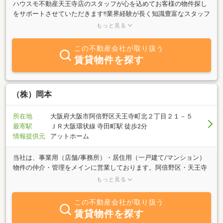
ハウスモ不動産天王寺店のスタッフが心を込めてお客様の物件探し
をサポートさせていただきます!!業界経験が長く知識豊富なスタッフ
が在籍しており、お客様のニーズを最大限に引き出して1人1人に合
もっと見る
わせた最高の物件をご紹介・ご提案させていただきます。物件のお
探しは、是非ハウスモ不動産天王寺店をご利用ください。お客様の
この不動産会社が取り扱う
ご来店を心よりお待ちしております。
賃貸物件を探す
（株）岡本
所在地
大阪府大阪市阿倍野区天王寺町北２丁目２１－５
最寄駅
ＪＲ大阪環状線 寺田町駅 徒歩2分
情報提供元
アットホーム
当社は、事業用（店舗/事務所）・居住用（一戸建て/マンション）
物件の仲介・管理をメインに営業しております。阿倍野区・天王寺
区の当社近隣エリアはもちろん、大阪市内の物件情報も豊富なので
もっと見る
お客様ひとりひとりに合った物件をご提案・ご案内致します♪創業
３０年以上、「地域密着」不動産・＜賃貸＞も＜売買＞もお任せ下
この不動産会社が取り扱う
さい！☆ホームページリニューアルしました!(^^)! HP内だけの物件
賃貸物件を探す
や特集組んでいるので是非、ご覧ください☆自社HPhttps://www.y-