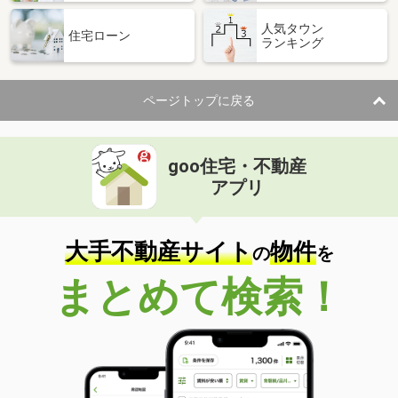
人気タウン
住宅ローン
ランキング
ページトップに戻る
goo住宅・不動産
アプリ
大手不動産サイト
物件
の
を
まとめて検索！