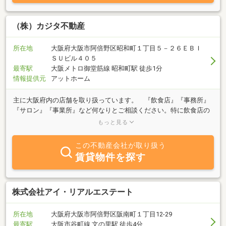
okamotoestate.co.jp ◎ホームページ（HP)ボタンからでも！イン
ターネット掲載物件も、インターネット掲載物件以外のオススメ物
件もありますのでお気軽にお問合せ下さい！＜明るく元気に、親身
（株）カジタ不動産
に＞営業しておりますので、物件をお探しの際は 株 岡本 まで
お問合せお待ちしております！！
所在地
大阪府大阪市阿倍野区昭和町１丁目５－２６ＥＢＩ
ＳＵビル４０５
最寄駅
大阪メトロ御堂筋線 昭和町駅 徒歩1分
情報提供元
アットホーム
主に大阪府内の店舗を取り扱っています。 『飲食店』『事務所』
『サロン』『事業所』など何なりとご相談ください。特に飲食店の
テナントに強く、私自身も大阪市内で飲食店舗を経営しており、そ
もっと見る
の経験などから様々なサポートもできます。ぜひ弊社にお任せくだ
さい！
この不動産会社が取り扱う
賃貸物件を探す
株式会社アイ・リアルエステート
所在地
大阪府大阪市阿倍野区阪南町１丁目12-29
最寄駅
大阪市谷町線 文の里駅 徒歩4分