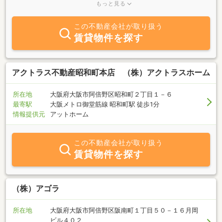
力と勉強と工夫を重ねています。 先行きがどんどん見えにくくな
もっと見る
りつつあり、変化のスピードが速い現代社会であるからこそ、現物
資産である不動産が重宝されるものであると我々は考えておりま
この不動産会社が取り扱う
す。 創業以来『情報の質・量の向上』と『先を見る力』の２点の
賃貸物件を探す
強化を最重要課題として取り組んでいる（株）アイ・リアルエステ
ートは、必ず皆様のお役にたてる不動産のプロフェッショナル集団
です。 まずはお気軽にご来店ください。 皆様からのご連絡・ご
相談を社員一同心よりお待ちいたしております。
アクトラス不動産昭和町本店 （株）アクトラスホーム
所在地
大阪府大阪市阿倍野区昭和町２丁目１－６
最寄駅
大阪メトロ御堂筋線 昭和町駅 徒歩1分
情報提供元
アットホーム
この不動産会社が取り扱う
賃貸物件を探す
（株）アゴラ
所在地
大阪府大阪市阿倍野区阪南町１丁目５０－１６月岡
ビル４０２