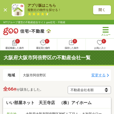
アプリ版はこちら
開く
複数社の物件を探せる！
NTTグループ運営の不動産総合サイト goo住宅・不動産
0
0
0
0
最近検索した条件
最近見た物件
保存した条件
お気に入り
大阪府大阪市阿倍野区の不動産会社一覧
地域
変更する
大阪市阿倍野区
全66
件
が該当しました。
いい部屋ネット 天王寺店 （株）アイホーム
所在地
大阪府大阪市阿倍野区旭町１丁目１－８加賀タワー