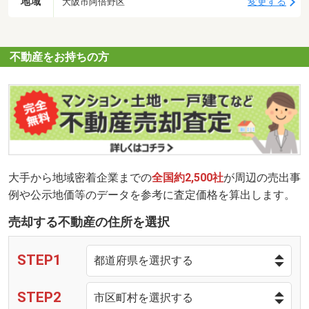
地域
変更する
大阪市阿倍野区
不動産をお持ちの方
大手から地域密着企業までの
全国約2,500社
が周辺の売出事
例や公示地価等のデータを参考に査定価格を算出します。
売却する不動産の住所を選択
STEP1
STEP2