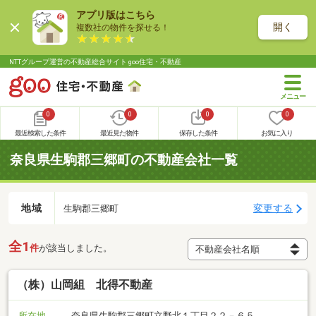
アプリ版はこちら
開く
複数社の物件を探せる！
NTTグループ運営の不動産総合サイト goo住宅・不動産
0
0
0
0
最近検索した条件
最近見た物件
保存した条件
お気に入り
奈良県生駒郡三郷町の不動産会社一覧
地域
変更する
生駒郡三郷町
全1
件
が該当しました。
（株）山岡組 北得不動産
所在地
奈良県生駒郡三郷町立野北１丁目２２－６５