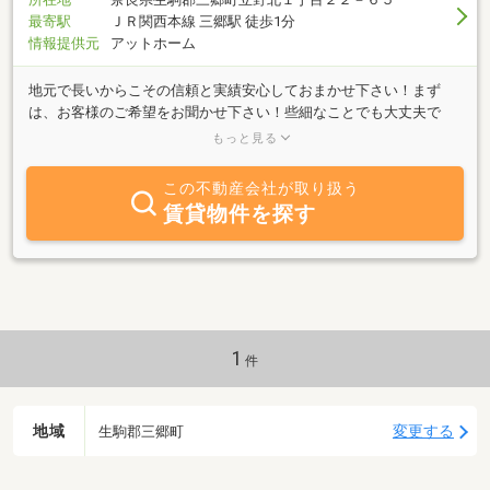
最寄駅
ＪＲ関西本線 三郷駅 徒歩1分
情報提供元
アットホーム
地元で長いからこその信頼と実績安心しておまかせ下さい！まず
は、お客様のご希望をお聞かせ下さい！些細なことでも大丈夫で
す。親切・丁寧に対応させて頂きます。ご相談お待ちしておりま
もっと見る
す。
この不動産会社が取り扱う
賃貸物件を探す
1
件
地域
変更する
生駒郡三郷町