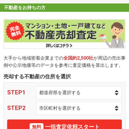
不動産をお持ちの方
大手から地域密着企業までの
全国約2,500社
が周辺の売出事
例や公示地価等のデータを参考に査定価格を算出します。
売却する不動産の住所を選択
STEP1
STEP2
一括査定依頼スタート
無料