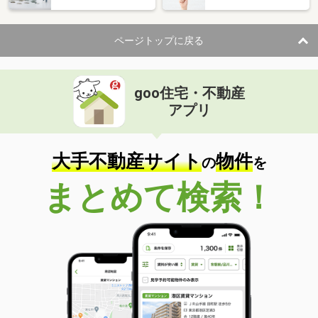
ページトップに戻る
goo住宅・不動産
アプリ
大手不動産サイト
物件
の
を
まとめて検索！