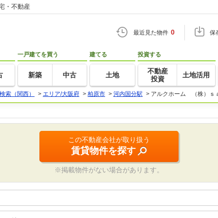
住宅・不動産
0
最近見た物件
保
一戸建てを買う
建てる
投資する
不動産
古
新築
中古
土地
土地活用
投資
検索（関西）
>
エリア/大阪府
>
柏原市
>
河内国分駅
>
アルクホーム （株）ｓ
この不動産会社が取り扱う
賃貸物件を探す
※掲載物件がない場合があります。