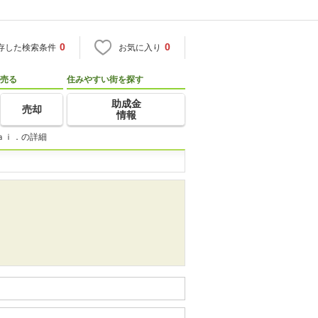
0
0
存した検索条件
お気に入り
売る
住みやすい街を探す
助成金
売却
情報
ａｉ．の詳細