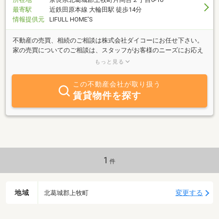
最寄駅
近鉄田原本線 大輪田駅 徒歩14分
情報提供元
LIFULL HOME'S
不動産の売買、相続のご相談は株式会社ダイコーにお任せ下さい。
家の売買についてのご相談は、スタッフがお客様のニーズにお応え
し親身になってお客様のご希望される物件をお探しさせていただき
もっと見る
ます。
この不動産会社が取り扱う
賃貸物件を探す
1
件
地域
変更する
北葛城郡上牧町