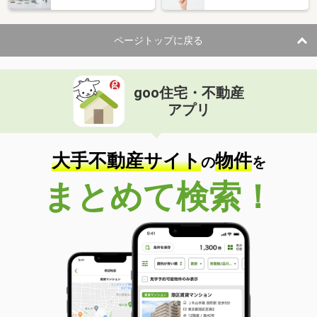
ページトップに戻る
goo住宅・不動産
アプリ
大手不動産サイト
物件
の
を
まとめて検索！