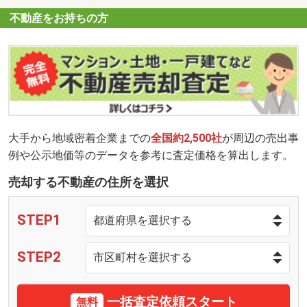
不動産をお持ちの方
大手から地域密着企業までの
全国約2,500社
が周辺の売出事
例や公示地価等のデータを参考に査定価格を算出します。
売却する不動産の住所を選択
STEP1
STEP2
一括査定依頼スタート
無料