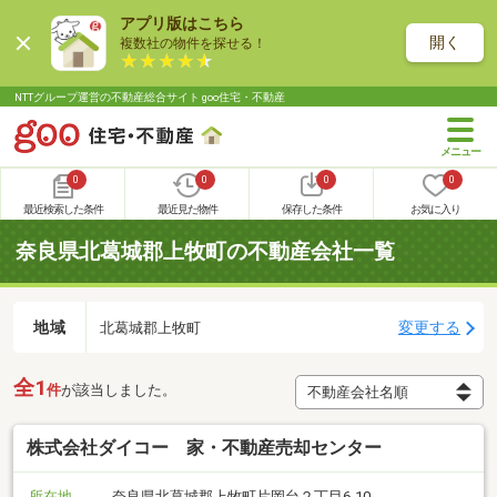
アプリ版はこちら
開く
複数社の物件を探せる！
NTTグループ運営の不動産総合サイト goo住宅・不動産
0
0
0
0
最近検索した条件
最近見た物件
保存した条件
お気に入り
奈良県北葛城郡上牧町の不動産会社一覧
地域
変更する
北葛城郡上牧町
全1
件
が該当しました。
株式会社ダイコー 家・不動産売却センター
所在地
奈良県北葛城郡上牧町片岡台２丁目6-10