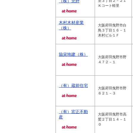
（株）北野
里３丁目２－２１
Ｋコート軽里
木村木材産業
大阪府羽曳野市白
（株）
鳥３丁目１６－１
木村ビル１Ｆ
協栄地建（株）
大阪府羽曳野市野
４７２－１
（有）蔵前住宅
大阪府羽曳野市野
６２１－３
（有）宏正不動
大阪府羽曳野市高
産
鷲２丁目１４－１
０