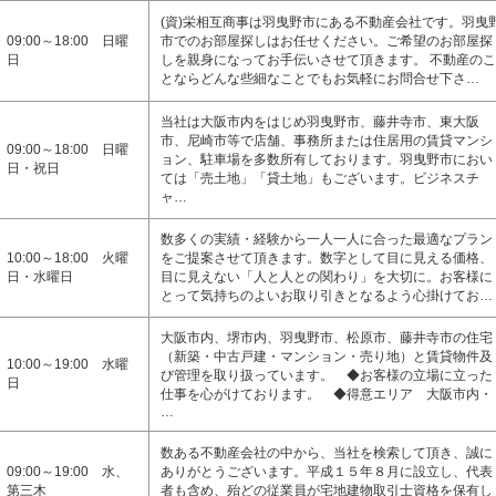
(資)栄相互商事は羽曳野市にある不動産会社です。羽曳
09:00～18:00 日曜
市でのお部屋探しはお任せください。ご希望のお部屋探
日
しを親身になってお手伝いさせて頂きます。 不動産のこ
とならどんな些細なことでもお気軽にお問合せ下さ…
当社は大阪市内をはじめ羽曳野市、藤井寺市、東大阪
市、尼崎市等で店舗、事務所または住居用の賃貸マンシ
09:00～18:00 日曜
ョン、駐車場を多数所有しております。羽曳野市におい
日・祝日
ては「売土地」「貸土地」もございます。ビジネスチ
ャ…
数多くの実績・経験から一人一人に合った最適なプラン
10:00～18:00 火曜
をご提案させて頂きます。数字として目に見える価格、
日・水曜日
目に見えない「人と人との関わり」を大切に。お客様に
とって気持ちのよいお取り引きとなるよう心掛けてお…
大阪市内、堺市内、羽曳野市、松原市、藤井寺市の住宅
（新築・中古戸建・マンション・売り地）と賃貸物件及
10:00～19:00 水曜
び管理を取り扱っています。 ◆お客様の立場に立った
日
仕事を心がけております。 ◆得意エリア 大阪市内・
…
数ある不動産会社の中から、当社を検索して頂き、誠に
09:00～19:00 水、
ありがとうございます。平成１５年８月に設立し、代表
第三木
者も含め、殆どの従業員が宅地建物取引士資格を保有し