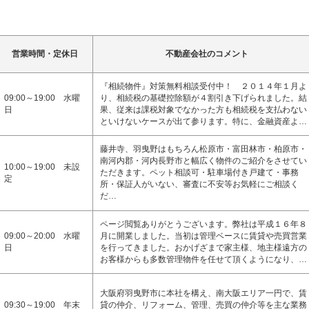
営業時間・定休日
不動産会社のコメント
『相続物件』対策無料相談受付中！ ２０１４年１月よ
09:00～19:00 水曜
り、相続税の基礎控除額が４割引き下げられました。結
日
果、従来は課税対象でなかった方も相続税を支払わない
といけないケースが出て参ります。特に、金融資産よ…
藤井寺、羽曳野はもちろん松原市・富田林市・柏原市・
南河内郡・河内長野市と幅広く物件のご紹介をさせてい
10:00～19:00 未設
ただきます。ペット相談可・駐車場付き戸建て・事務
定
所・保証人がいない、審査に不安等お気軽にご相談く
だ…
ページ閲覧ありがとうございます。弊社は平成１６年８
09:00～20:00 水曜
月に開業しました。当初は管理ベースに賃貸や売買営業
日
を行ってきました。おかげざまで家主様、地主様遠方の
お客様からも多数管理物件を任せて頂くようになり、…
大阪府羽曳野市に本社を構え、南大阪エリア一円で、賃
09:30～19:00 年末
貸の仲介、リフォーム、管理、売買の仲介等を主な業務