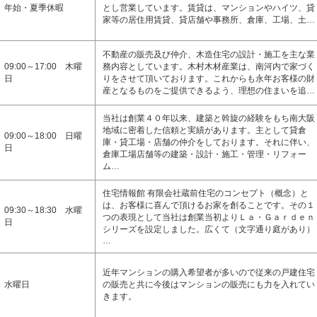
年始・夏季休暇
とし営業しています。賃貸は、マンションやハイツ、貸
家等の居住用賃貸、貸店舗や事務所、倉庫、工場、土…
不動産の販売及び仲介、木造住宅の設計・施工を主な業
09:00～17:00 木曜
務内容としています。木村木材産業は、南河内で家づく
日
りをさせて頂いております。これからも永年お客様の財
産となるものをご提供できるよう、理想の住まいを追…
当社は創業４０年以来、建築と斡旋の経験をもち南大阪
地域に密着した信頼と実績があります。主として貸倉
09:00～18:00 日曜
庫・貸工場・店舗の仲介をしております。それに伴い、
日
倉庫工場店舗等の建築・設計・施工・管理・リフォー
ム…
住宅情報館 有限会社蔵前住宅のコンセプト（概念）と
は、お客様に喜んで頂けるお家を創ることです。その１
09:30～18:30 水曜
つの表現として当社は創業当初よりＬａ・Ｇａｒｄｅｎ
日
シリーズを設定しました。広くて（文字通り庭があり）
…
近年マンションの購入希望者が多いので従来の戸建住宅
水曜日
の販売と共に今後はマンションの販売にも力を入れてい
きます。