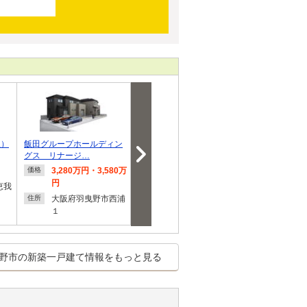
駅）
飯田グループホールディン
野々上５（藤井寺駅） 368
野々上５（藤井
グス リナージ…
0万円～3880万円
0万円
3,280万円・3,580万
3,680万円～3,880万
3,680
価格
価格
価格
円
円
恵我
大阪府
住所
大阪府羽曳野市西浦
大阪府羽曳野市野々
上５
住所
住所
１
上５
野市の新築一戸建て情報をもっと見る