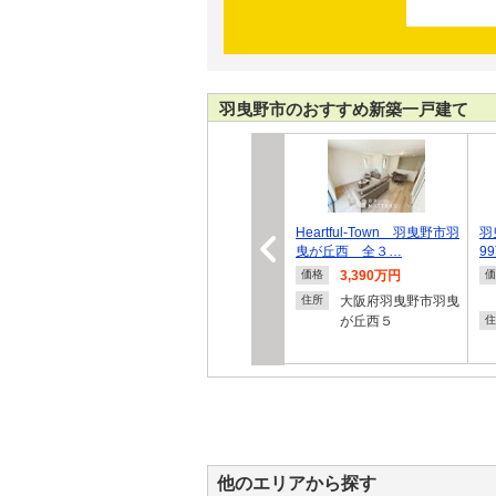
羽曳野市のおすすめ新築一戸建て
Heartful-Town 羽曳野市羽
羽
曳が丘西 全３…
9
3,390万円
価格
価
大阪府羽曳野市羽曳
住所
が丘西５
住
他のエリアから探す