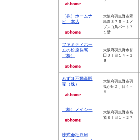
７
（株）ホームナ
大阪府羽曳野市翠
ビ 本店
鳥園３７９－１メ
ゾン白鳥パート７
１階
ファミティホー
ムの松原住宅
大阪府羽曳野市誉
（株）
田３丁目１４－１
６
みずほ不動産販
大阪府羽曳野市羽
売（株）
曳が丘２丁目４－
５
（株）メイシー
大阪府羽曳野市高
鷲８丁目１－２７
株式会社ＲＭ