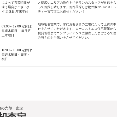
によって営業時間が
と幅広いエリアの物件をベテランのスタッフが自信をも
違う場合がございま
ってお探し致します。お部屋探しは物件数No.1のスモッ
す 定休日:年末年始
ティー古市店にお任せください！
地域密着営業で、常にお客さまの立場にたって上質の奉
09:00～19:00 定休日:
仕をさせていただきます。ローコストエコ住宅新築から
毎週水曜日 毎月第
賃貸管理までコンプライアンスに徹底したまごころで住
三木曜日
み替えのお手伝いをさせてください。
10:00～18:00 定休日:
毎週水曜日・日曜・
祝日
地の売却・査定