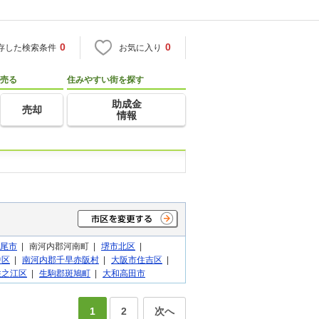
0
0
存した検索条件
お気に入り
売る
住みやすい街を探す
助成金
売却
情報
尾市
|
南河内郡河南町 |
堺市北区
|
中区
|
南河内郡千早赤阪村
|
大阪市住吉区
|
住之江区
|
生駒郡斑鳩町
|
大和高田市
1
2
次へ