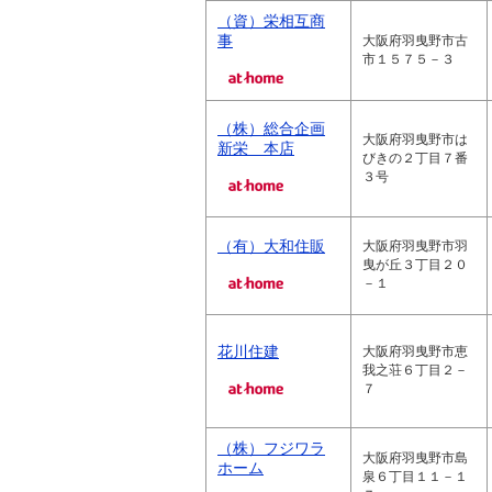
（資）栄相互商
事
大阪府羽曳野市古
市１５７５－３
（株）総合企画
大阪府羽曳野市は
新栄 本店
びきの２丁目７番
３号
（有）大和住販
大阪府羽曳野市羽
曳が丘３丁目２０
－１
花川住建
大阪府羽曳野市恵
我之荘６丁目２－
７
（株）フジワラ
大阪府羽曳野市島
ホーム
泉６丁目１１－１