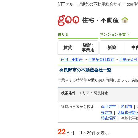
NTTグループ運営の不動産総合サイト goo
借りる
マンションを買う
店舗･
賃貸
新築
中
事業用
住宅・不動産
>
不動産会社検索
>
不動産会社
羽曳野市の不動産会社一覧
※乗車する時間帯や乗り換え時間によって、実
検索条件
エリア：羽曳野市
藤井寺市
|
柏原市
|
近辺の市区から探す：
香芝市
|
大阪市平野
堺市堺区
|
生駒郡平群
22
件中
1～20
件を表示