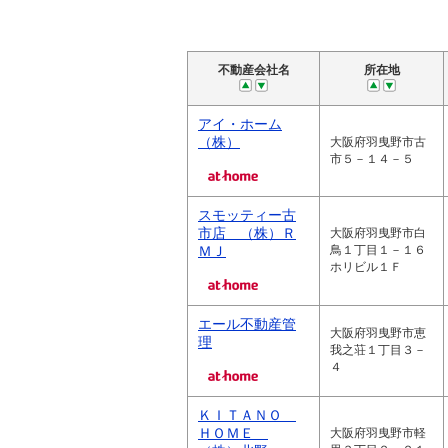
不動産会社名
所在地
アイ・ホーム
（株）
大阪府羽曳野市古
市５－１４－５
スモッティー古
市店 （株）Ｒ
大阪府羽曳野市白
ＭＪ
鳥１丁目１－１６
ホリビル１Ｆ
エール不動産管
大阪府羽曳野市恵
理
我之荘１丁目３－
４
ＫＩＴＡＮＯ
ＨＯＭＥ
大阪府羽曳野市軽