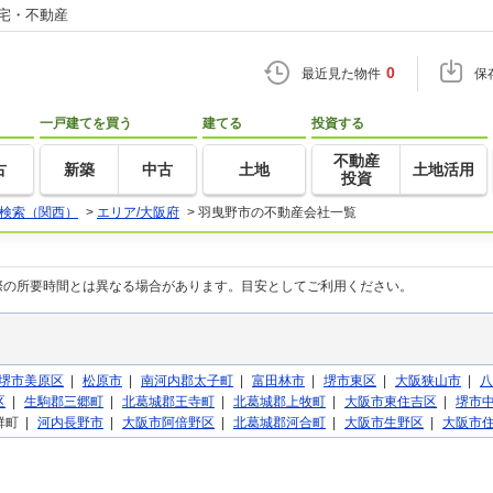
住宅・不動産
0
最近見た物件
保
一戸建てを買う
建てる
投資する
不動産
古
新築
中古
土地
土地活用
投資
検索（関西）
>
エリア/大阪府
>
羽曳野市の不動産会社一覧
際の所要時間とは異なる場合があります。目安としてご利用ください。
堺市美原区
|
松原市
|
南河内郡太子町
|
富田林市
|
堺市東区
|
大阪狭山市
|
八
区
|
生駒郡三郷町
|
北葛城郡王寺町
|
北葛城郡上牧町
|
大阪市東住吉区
|
堺市
町 |
河内長野市
|
大阪市阿倍野区
|
北葛城郡河合町
|
大阪市生野区
|
大阪市