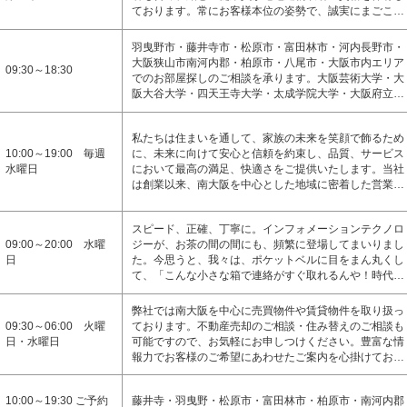
ております。常にお客様本位の姿勢で、誠実にまごこ…
羽曳野市・藤井寺市・松原市・富田林市・河内長野市・
大阪狭山市南河内郡・柏原市・八尾市・大阪市内エリア
09:30～18:30
でのお部屋探しのご相談を承ります。大阪芸術大学・大
阪大谷大学・四天王寺大学・太成学院大学・大阪府立…
私たちは住まいを通して、家族の未来を笑顔で飾るため
10:00～19:00 毎週
に、未来に向けて安心と信頼を約束し、品質、サービス
水曜日
において最高の満足、快適さをご提供いたします。当社
は創業以来、南大阪を中心とした地域に密着した営業…
スピード、正確、丁寧に。インフォメーションテクノロ
09:00～20:00 水曜
ジーが、お茶の間の間にも、頻繁に登場してまいりまし
日
た。今思うと、我々は、ポケットベルに目をまん丸くし
て、「こんな小さな箱で連絡がすぐ取れるんや！時代…
弊社では南大阪を中心に売買物件や賃貸物件を取り扱っ
09:30～06:00 火曜
ております。不動産売却のご相談・住み替えのご相談も
日・水曜日
可能ですので、お気軽にお申しつけください。豊富な情
報力でお客様のご希望にあわせたご案内を心掛けてお…
10:00～19:30 ご予約
藤井寺・羽曳野・松原市・富田林市・柏原市・南河内郡