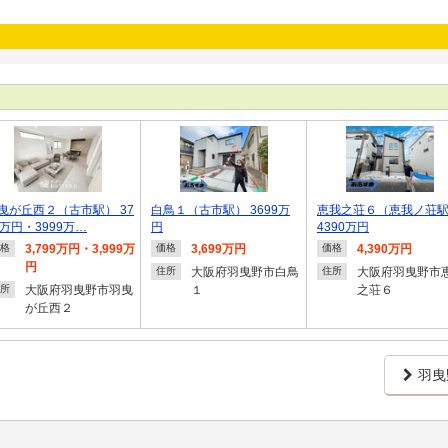
曳が丘西２（古市駅） 37
白鳥１（古市駅） 3699万
恵我之荘６（恵我ノ荘
9万円・3999万…
円
4390万円
3,799万円・3,999万
3,699万円
4,390万円
格
価格
価格
円
大阪府羽曳野市白鳥
大阪府羽曳野市
住所
住所
大阪府羽曳野市羽曳
１
之荘６
所
が丘西２
羽曳