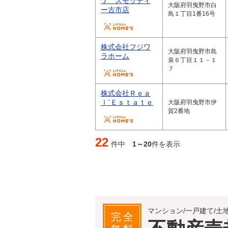
Ｊ スモッティ
大阪府羽曳野市白
ー古市店
鳥１丁目1番16号
株式会社フジワ
大阪府羽曳野市島
ラホーム
泉６丁目１１－１
７
株式会社Ｒｅａ
ｌ´Ｅｓｔａｔｅ
大阪府羽曳野市伊
賀2番地
22
件中
1～20
件を表示
マンション/一戸建て/土
完全