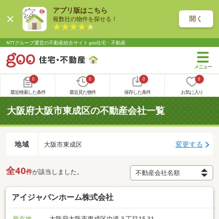
アプリ版はこちら
開く
複数社の物件を探せる！
NTTグループ運営の不動産総合サイト goo住宅・不動産
0
0
0
0
最近検索した条件
最近見た物件
保存した条件
お気に入り
大阪府大阪市東成区の不動産会社一覧
地域
変更する
大阪市東成区
全40
件
が該当しました。
アイジャパンホーム株式会社
所在地
大阪府大阪市東成区中道３丁目15-31