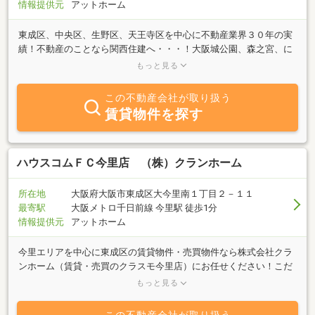
情報提供元
アットホーム
東成区、中央区、生野区、天王寺区を中心に不動産業界３０年の実
績！不動産のことなら関西住建へ・・・！大阪城公園、森之宮、に
お越しの節は、関西住建へ！！森之宮駅歩2分の立地にてジャンプ
もっと見る
アップ仲介をはじめ、土地・建物の賃貸・管理・売買・分譲やコン
サルティングまで経験豊富なスタッフが、できる限り、お客様のご
この不動産会社が取り扱う
希望に添う物件情報を提供させていただきます。東成区をはじめ、
賃貸物件を探す
大阪市内全般の「借りたい」「貸したい」「買いたい」「売りた
い」はもちろん、結婚・離婚・相続に伴う不動産の相談・資産運用
まであなたの住まいの主治医みっけ！メールアドレス：kansai-
j@sky.plala.or.jp
ハウスコムＦＣ今里店 （株）クランホーム
所在地
大阪府大阪市東成区大今里南１丁目２－１１
最寄駅
大阪メトロ千日前線 今里駅 徒歩1分
情報提供元
アットホーム
今里エリアを中心に東成区の賃貸物件・売買物件なら株式会社クラ
ンホーム（賃貸・売買のクラスモ今里店）にお任せください！こだ
わりのペット可物件や新築・築浅物件、分譲賃貸・売買など幅広く
もっと見る
ご紹介させていただきます！