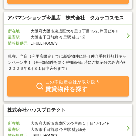
アパマンショップ今里店 株式会社 タカラコスモス
所在地
大阪府大阪市東成区大今里３丁目15-23岸田ビル1F
最寄駅
大阪市千日前線 今里駅 徒歩1分
情報提供元
LIFULL HOME'S
現在、当店（今里店限定）では新築物件に限り仲介手数料無料キャ
ンペーン中！（※一部物件を除く※初回来店時にご提示分のみ適応※
２０２６年8月３１日申込分まで）
この不動産会社が取り扱う
賃貸物件を探す
株式会社ハウスプロテクト
所在地
大阪府大阪市東成区大今里西１丁目17-15-1F
最寄駅
大阪市千日前線 今里駅 徒歩6分
情報提供元
LIFULL HOME'S