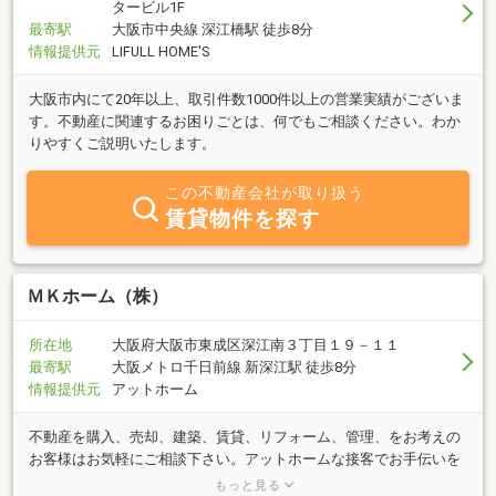
タービル1F
最寄駅
大阪市中央線 深江橋駅 徒歩8分
情報提供元
LIFULL HOME'S
大阪市内にて20年以上、取引件数1000件以上の営業実績がございま
す。不動産に関連するお困りごとは、何でもご相談ください。わか
りやすくご説明いたします。
この不動産会社が取り扱う
賃貸物件を探す
ＭＫホーム（株）
所在地
大阪府大阪市東成区深江南３丁目１９－１１
最寄駅
大阪メトロ千日前線 新深江駅 徒歩8分
情報提供元
アットホーム
不動産を購入、売却、建築、賃貸、リフォーム、管理、をお考えの
お客様はお気軽にご相談下さい。アットホームな接客でお手伝いを
させて頂きます。個人的には筋肉トレーニング・ゴルフも趣味で行
もっと見る