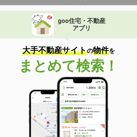
goo住宅・不動産
アプリ
大手不動産サイト
物件
の
を
まとめて検索！