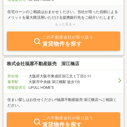
住宅ローンのご相談はおまかせください。当社が培った信頼による
メリットを最大限活用いただける提携銀行先をご紹介いたします。
お家づくりのパートナーとして、些細なことからなんでもご相談く
もっと見る
ださい。
この不動産会社が取り扱う
賃貸物件を探す
株式会社福屋不動産販売 深江橋店
所在地
大阪府大阪市東成区深江北１丁目2-11
最寄駅
大阪市中央線 深江橋駅 徒歩1分
情報提供元
LIFULL HOME'S
住まい探しはお任せください!!福屋不動産販売 深江橋店へご相談く
ださい。
この不動産会社が取り扱う
賃貸物件を探す