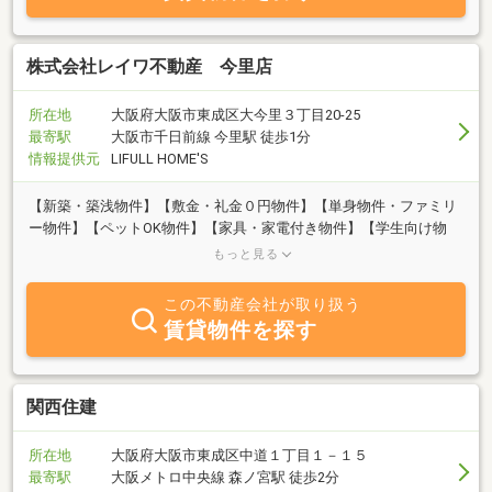
株式会社レイワ不動産 今里店
所在地
大阪府大阪市東成区大今里３丁目20-25
最寄駅
大阪市千日前線 今里駅 徒歩1分
情報提供元
LIFULL HOME'S
【新築・築浅物件】【敷金・礼金０円物件】【単身物件・ファミリ
ー物件】【ペットOK物件】【家具・家電付き物件】【学生向け物
件】【分譲賃貸物件】などお客様のニーズに合ったお部屋をご紹介
もっと見る
いたします
この不動産会社が取り扱う
賃貸物件を探す
関西住建
所在地
大阪府大阪市東成区中道１丁目１－１５
最寄駅
大阪メトロ中央線 森ノ宮駅 徒歩2分