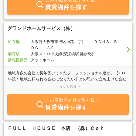
この不動産会社が取り扱う
賃貸物件を探す
グランドホームサービス（株）
所在地
大阪府大阪市東成区神路１丁目１－９ＧＨＳ ＢＬ
ＤＧ． ３Ｆ
最寄駅
大阪メトロ中央線 深江橋駅 徒歩5分
情報提供元
アットホーム
地域有数の会社で長年働いてきたプロフェッショナル達が、【100
年続く地域に頼られる会社になりたい】との思いで立ち上げた会社
です。『今まで培ってきた経験』と『豊富な情報量』、そして『フ
もっと見る
ットワークの軽さ』で、物件選びからご購入後のアフターフォロー
まで、『お客様の暮らし方』のご提案をさせていただきます。駅近
この不動産会社が取り扱う
物件、築浅物件、リビングが広い物件など幅広く取り揃えていま
賃貸物件を探す
す。不動産売買物件のご紹介・不動産買取事業・賃貸物件の管理・
リフォーム工事・相続に関するご相談等々幅広く取り扱っておりま
すので、お気軽にお問い合わせください。
ＦＵＬＬ ＨＯＵＳＥ 本店 （株）Ｃｏｈ