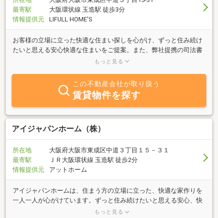
最寄駅
大阪環状線 玉造駅 徒歩3分
情報提供元
LIFULL HOME'S
お客様の立場に立った快適な住まい探しを心がけ、ずっと住み続け
たいと思える安心快適な住まいをご提案。また、弊社提携の司法書
士事務所、顧問弁護士、税理士へのご相談等、様々な状況でのサポ
もっと見る
ートが可能です。
この不動産会社が取り扱う
賃貸物件を探す
アイジャパンホーム（株）
所在地
大阪府大阪市東成区中道３丁目１５－３１
最寄駅
ＪＲ大阪環状線 玉造駅 徒歩2分
情報提供元
アットホーム
アイジャパンホームは、住まう方の立場に立った、快適な家作りを
一人一人が心がけています。ずっと住み続けたいと思える安心、快
適な住まい作りをご提案いたします。企画力・施工力・サポート
もっと見る