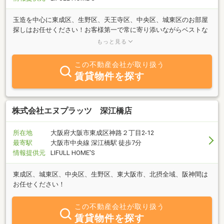
玉造を中心に東成区、生野区、天王寺区、中央区、城東区のお部屋
探しはお任せください！お客様第一で常に寄り添いながらベストな
家を探します♪是非ともお待ちしております。【お盆期間も休まず
もっと見る
営業しています！】
この不動産会社が取り扱う
賃貸物件を探す
株式会社エヌプラッツ 深江橋店
所在地
大阪府大阪市東成区神路２丁目2-12
最寄駅
大阪市中央線 深江橋駅 徒歩7分
情報提供元
LIFULL HOME'S
東成区、城東区、中央区、生野区、東大阪市、北摂全域、阪神間は
お任せください！
この不動産会社が取り扱う
賃貸物件を探す