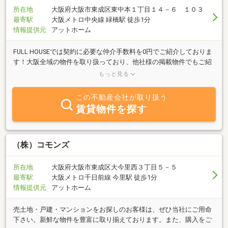
所在地
大阪府大阪市東成区東中本１丁目１４－６ １０３
最寄駅
大阪メトロ中央線 緑橋駅 徒歩1分
情報提供元
アットホーム
FULL HOUSEでは契約に必要な仲介手数料を0円でご紹介しておりま
す！大阪全域の物件を取り扱っており、他社様の掲載物件でもご紹
介可能でございます♪当店は、中央線「緑橋」駅から徒歩１分と分
もっと見る
かりやすい立地にございます！お部屋探しについて「初期費用を出
来る限り抑えたい」「保証人なしの物件物件を探している」「お洒
この不動産会社が取り扱う
落なお部屋を探している」など、何でもご相談下さい。お客様にと
賃貸物件を探す
って大切なお部屋を誠心誠意ご納得していただくまでスタッフ一
同、全力でお探しさせていただきます。お部屋探しはFULL HOUSE
へ是非お声掛けくださいませ！
（株）コモンズ
所在地
大阪府大阪市東成区大今里西３丁目５－５
最寄駅
大阪メトロ千日前線 今里駅 徒歩1分
情報提供元
アットホーム
売土地・戸建・マンションをお探しのお客様は、ぜひ当社にご用命
下さい。新鮮な物件を豊富に取り揃えております。また、購入をご