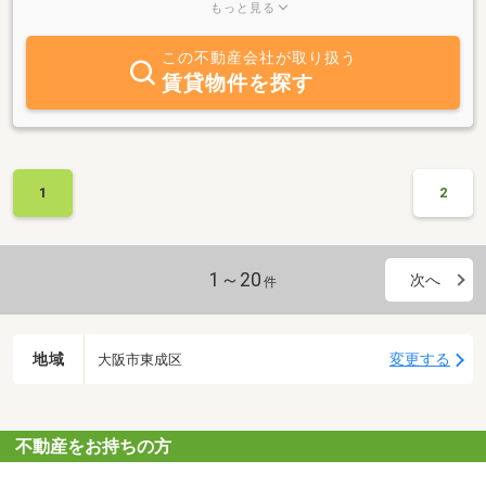
希望の不動産に関する調査等も行っておりますので、物件探しの窓
もっと見る
口として当社をぜひご活用下さい。なお、当社はりそな銀行の住宅
ローン提携店となっております。優待金利でご紹介いたします。
この不動産会社が取り扱う
賃貸物件を探す
1
2
1～20
次へ
件
地域
変更する
大阪市東成区
不動産をお持ちの方