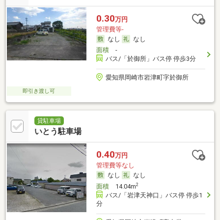
0.30
万円
管理費等-
なし
なし
面積
-
バス/「於御所」バス停 停歩3分
愛知県岡崎市岩津町字於御所
即引き渡し可
貸駐車場
いとう駐車場
0.40
万円
管理費等なし
なし
なし
2
面積
14.04m
バス/「岩津天神口」バス停 停歩1
分