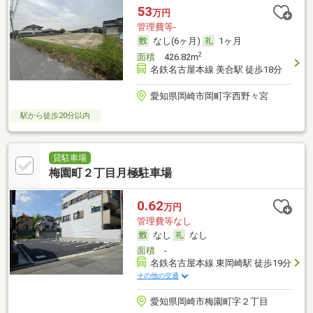
53
万円
管理費等-
なし(6ヶ月)
1ヶ月
2
面積
426.82m
名鉄名古屋本線 美合駅 徒歩18分
愛知県岡崎市岡町字西野々宮
駅から徒歩20分以内
貸駐車場
梅園町２丁目月極駐車場
0.62
万円
管理費等なし
なし
なし
面積
-
名鉄名古屋本線 東岡崎駅 徒歩19分
その他の交通
愛知県岡崎市梅園町字２丁目