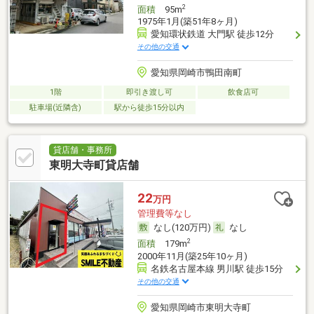
2
面積
95m
1975年1月(築51年8ヶ月)
愛知環状鉄道 大門駅 徒歩12分
その他の交通
愛知県岡崎市鴨田南町
1階
即引き渡し可
飲食店可
駐車場(近隣含)
駅から徒歩15分以内
貸店舗・事務所
東明大寺町貸店舗
22
万円
管理費等なし
なし(120万円)
なし
2
面積
179m
2000年11月(築25年10ヶ月)
名鉄名古屋本線 男川駅 徒歩15分
その他の交通
愛知県岡崎市東明大寺町