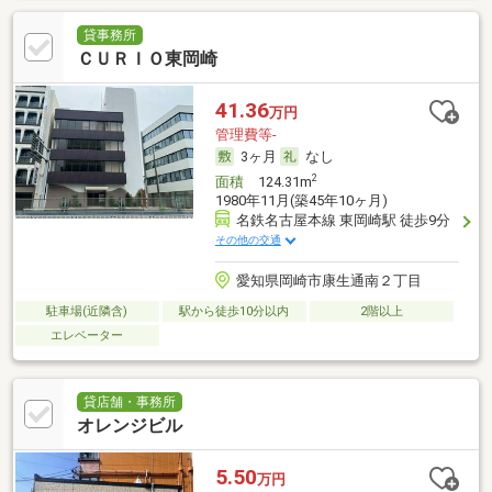
貸事務所
ＣＵＲＩＯ東岡崎
41.36
万円
管理費等-
3ヶ月
なし
2
面積
124.31m
1980年11月(築45年10ヶ月)
名鉄名古屋本線 東岡崎駅 徒歩9分
その他の交通
愛知県岡崎市康生通南２丁目
駐車場(近隣含)
駅から徒歩10分以内
2階以上
エレベーター
貸店舗・事務所
オレンジビル
5.50
万円