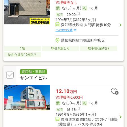
管理費等なし
なし(3ヶ月)
1ヶ月
2
面積
29.09m
1994年7月(築32年2ヶ月)
愛知環状鉄道 大門駅 徒歩10分
その他の交通
愛知県岡崎市鴨田町字広元
1階
即引き渡し可
駐車場(近隣含)
駅から徒歩10分以内
貸店舗・事務所
サンエイビル
12.10
万円
管理費等6,600円
なし(4ヶ月)
1ヶ月
2
面積
63.18m
1991年8月(築35年1ヶ月)
東海道本線 岡崎駅 バス7分/「陣場
（愛知県）」バス停 停歩3分