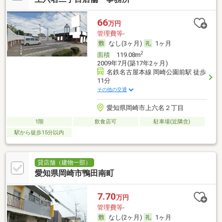
66
万円
管理費等-
なし(3ヶ月)
1ヶ月
2
面積
119.08m
2009年7月(築17年2ヶ月)
名鉄名古屋本線 岡崎公園前駅 徒歩
11分
その他の交通
愛知県岡崎市上六名２丁目
1階
飲食店可
駐車場(近隣含)
駅から徒歩15分以内
貸店舗（建物一部）
愛知県岡崎市鴨田南町
7.70
万円
管理費等-
なし(2ヶ月)
1ヶ月