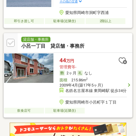
その他の交通
愛知県岡崎市洞町字西浦
即引き渡し可
駐車場(近隣含)
2階以上
貸店舗・事務所
小呂一丁目 貸店舗・事務所
44
万円
管理費等-
2ヶ月
なし
2
面積
215.86m
2009年4月(築17年5ヶ月)
名鉄名古屋本線 東岡崎駅 徒歩34分
愛知県岡崎市小呂町字１丁目
飲食店可
駐車場(近隣含)