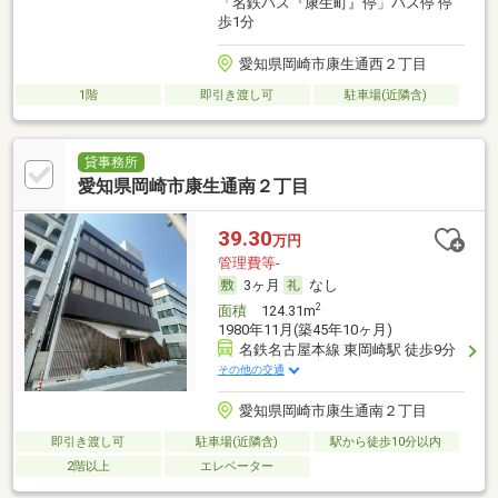
「名鉄バス『康生町』停」バス停 停
歩1分
愛知県岡崎市康生通西２丁目
1階
即引き渡し可
駐車場(近隣含)
貸事務所
愛知県岡崎市康生通南２丁目
39.30
万円
管理費等-
3ヶ月
なし
2
面積
124.31m
1980年11月(築45年10ヶ月)
名鉄名古屋本線 東岡崎駅 徒歩9分
その他の交通
愛知県岡崎市康生通南２丁目
即引き渡し可
駐車場(近隣含)
駅から徒歩10分以内
2階以上
エレベーター