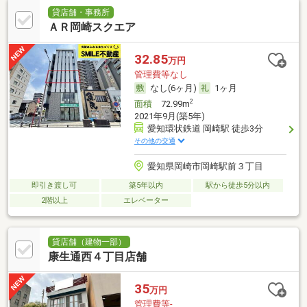
貸店舗・事務所
ＡＲ岡崎スクエア
32.85
万円
管理費等なし
なし(6ヶ月)
1ヶ月
2
面積
72.99m
2021年9月(築5年)
愛知環状鉄道 岡崎駅 徒歩3分
その他の交通
愛知県岡崎市岡崎駅前３丁目
即引き渡し可
築5年以内
駅から徒歩5分以内
2階以上
エレベーター
貸店舗（建物一部）
康生通西４丁目店舗
35
万円
管理費等-