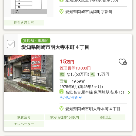
愛知環状鉄道 岡崎駅 徒歩33分
愛知県岡崎市福岡町字新町
即引き渡し可
貸店舗・事務所
愛知県岡崎市明大寺本町４丁目
15
万円
管理費等18,000円
なし(50万円)
15万円
2
面積
49.59m
1978年6月(築48年3ヶ月)
名鉄名古屋本線 東岡崎駅 徒歩1分
その他の交通
愛知県岡崎市明大寺本町４丁目
飲食店可
駅から徒歩1分以内
2階以上
エレベーター