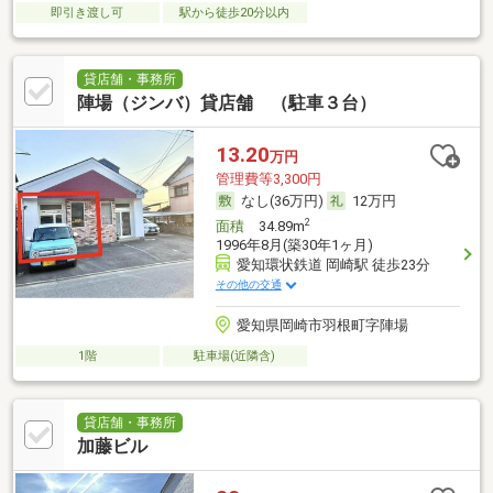
即引き渡し可
駅から徒歩20分以内
貸店舗・事務所
陣場（ジンバ）貸店舗 （駐車３台）
13.20
万円
管理費等3,300円
なし(36万円)
12万円
2
面積
34.89m
1996年8月(築30年1ヶ月)
愛知環状鉄道 岡崎駅 徒歩23分
その他の交通
愛知県岡崎市羽根町字陣場
1階
駐車場(近隣含)
貸店舗・事務所
加藤ビル