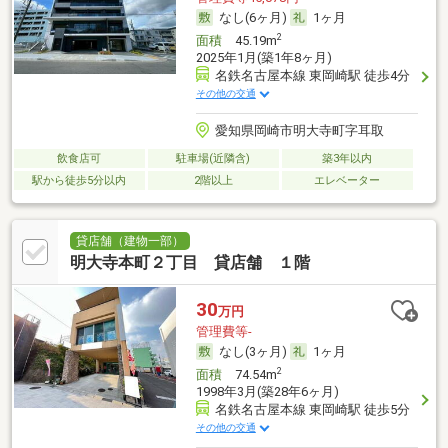
なし(6ヶ月)
1ヶ月
2
面積
45.19m
2025年1月(築1年8ヶ月)
名鉄名古屋本線 東岡崎駅 徒歩4分
その他の交通
愛知県岡崎市明大寺町字耳取
飲食店可
駐車場(近隣含)
築3年以内
駅から徒歩5分以内
2階以上
エレベーター
貸店舗（建物一部）
明大寺本町２丁目 貸店舗 １階
30
万円
管理費等-
なし(3ヶ月)
1ヶ月
2
面積
74.54m
1998年3月(築28年6ヶ月)
名鉄名古屋本線 東岡崎駅 徒歩5分
その他の交通