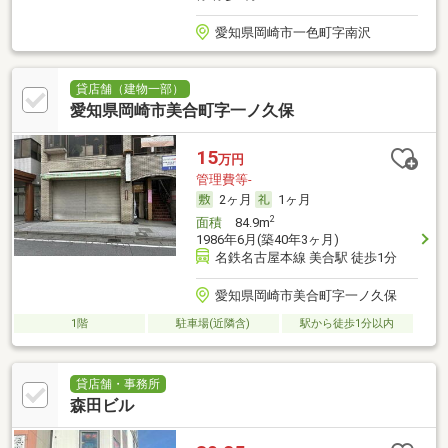
愛知県岡崎市一色町字南沢
貸店舗（建物一部）
愛知県岡崎市美合町字一ノ久保
15
万円
管理費等-
2ヶ月
1ヶ月
2
面積
84.9m
1986年6月(築40年3ヶ月)
名鉄名古屋本線 美合駅 徒歩1分
愛知県岡崎市美合町字一ノ久保
1階
駐車場(近隣含)
駅から徒歩1分以内
貸店舗・事務所
森田ビル