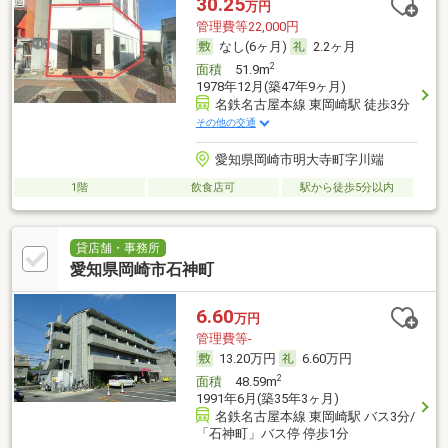
30.25
万円
管理費等22,000円
なし(6ヶ月)
2.2ヶ月
2
面積
51.9m
1978年12月(築47年9ヶ月)
名鉄名古屋本線 東岡崎駅 徒歩3分
その他の交通
愛知県岡崎市明大寺町字川端
1階
飲食店可
駅から徒歩5分以内
貸店舗・事務所
愛知県岡崎市石神町
6.60
万円
管理費等-
13.20万円
6.60万円
2
面積
48.59m
1991年6月(築35年3ヶ月)
名鉄名古屋本線 東岡崎駅 バス3分/
「石神町」バス停 停歩1分