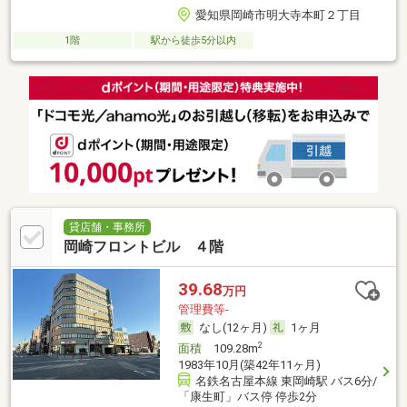
愛知県岡崎市明大寺本町２丁目
1階
駅から徒歩5分以内
貸店舗・事務所
岡崎フロントビル ４階
39.68
万円
管理費等-
なし(12ヶ月)
1ヶ月
2
面積
109.28m
1983年10月(築42年11ヶ月)
名鉄名古屋本線 東岡崎駅 バス6分/
「康生町」バス停 停歩2分