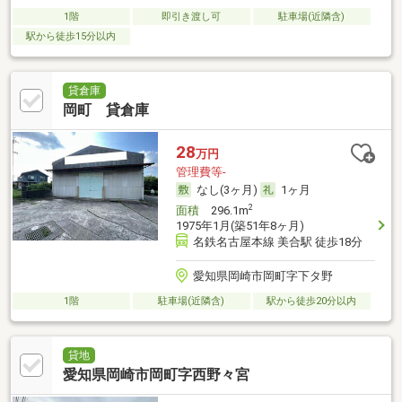
1階
即引き渡し可
駐車場(近隣含)
駅から徒歩15分以内
貸倉庫
岡町 貸倉庫
28
万円
管理費等-
なし(3ヶ月)
1ヶ月
2
面積
296.1m
1975年1月(築51年8ヶ月)
名鉄名古屋本線 美合駅 徒歩18分
愛知県岡崎市岡町字下タ野
1階
駐車場(近隣含)
駅から徒歩20分以内
貸地
愛知県岡崎市岡町字西野々宮