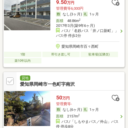
9.50
万円
管理費等6,000円
なし(3ヶ月)
1ヶ月
2
面積
48.86m
2017年3月(築9年6ヶ月)
バス/「名鉄バス「井ノ口新町」」
バス停 停歩2分
愛知県岡崎市百々西町
1階
即引き渡し可
駐車場(近隣含)
築10年以内
貸地
愛知県岡崎市一色町字南沢
50
万円
管理費等-
なし(6ヶ月)
1ヶ月
2
面積
2157m
バス/「しもやまバス／外山」バス
停 停歩8分