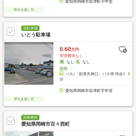
愛知県岡崎市岩津町字申堂
即引き渡し可
貸駐車場
いとう駐車場
0.60
万円
管理費等なし
なし
なし
面積
-
バス/「岩津天神口」バス停 停歩1
分
愛知県岡崎市岩津町字申堂
即引き渡し可
貸事務所
愛知県岡崎市百々西町