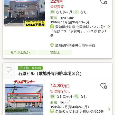
22
万円
管理費等-
なし(6ヶ月)
なし
2
面積
120.24m
1989年11月(築36年10ヶ月)
愛知環状鉄道 北岡崎駅 バス22分/
「名鉄バス『伊賀町』」バス停 停歩1
分
愛知県岡崎市井田町字寺前
駐車場(近隣含)
2階以上
貸店舗・事務所
石原ビル（敷地外専用駐車場３台）
14.30
万円
管理費等なし
なし(2ヶ月)
なし
2
面積
86.4m
1985年12月(築40年9ヶ月)
名鉄名古屋本線 男川駅 徒歩25分