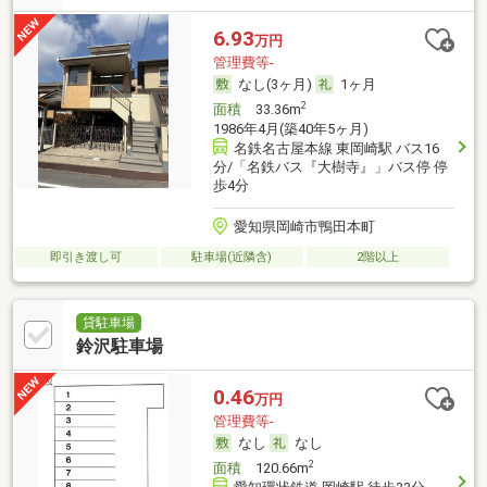
6.93
万円
管理費等-
なし(3ヶ月)
1ヶ月
2
面積
33.36m
1986年4月(築40年5ヶ月)
名鉄名古屋本線 東岡崎駅 バス16
分/「名鉄バス『大樹寺』」バス停 停
歩4分
愛知県岡崎市鴨田本町
即引き渡し可
駐車場(近隣含)
2階以上
貸駐車場
鈴沢駐車場
0.46
万円
管理費等-
なし
なし
2
面積
120.66m