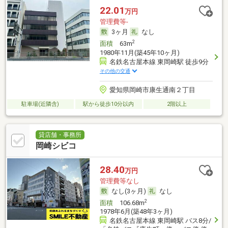
22.01
万円
管理費等-
3ヶ月
なし
2
面積
63m
1980年11月(築45年10ヶ月)
名鉄名古屋本線 東岡崎駅 徒歩9分
その他の交通
愛知県岡崎市康生通南２丁目
駐車場(近隣含)
駅から徒歩10分以内
2階以上
貸店舗・事務所
岡崎シビコ
28.40
万円
管理費等なし
なし(3ヶ月)
なし
2
面積
106.68m
1978年6月(築48年3ヶ月)
名鉄名古屋本線 東岡崎駅 バス8分/