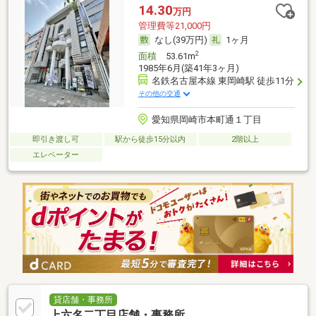
14.30
万円
管理費等21,000円
なし(39万円)
1ヶ月
2
面積
53.61m
1985年6月(築41年3ヶ月)
名鉄名古屋本線 東岡崎駅 徒歩11分
その他の交通
愛知県岡崎市本町通１丁目
即引き渡し可
駅から徒歩15分以内
2階以上
エレベーター
貸店舗・事務所
上六名二丁目店舗・事務所