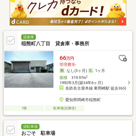
貸倉庫
稲熊町八丁目 貸倉庫・事務所
66
万円
管理費等-
なし(3ヶ月)
1ヶ月
2
面積
319.97m
1992年3月(築34年6ヶ月)
名鉄名古屋本線 東岡崎駅 徒歩36分
愛知県岡崎市稲熊町
1階
駐車場(近隣含)
貸駐車場
おごそ 駐車場