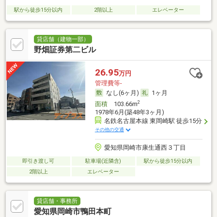
駅から徒歩15分以内
2階以上
エレベーター
貸店舗（建物一部）
野畑証券第二ビル
26.95
万円
管理費等-
なし(6ヶ月)
1ヶ月
2
面積
103.66m
1978年6月(築48年3ヶ月)
名鉄名古屋本線 東岡崎駅 徒歩15分
その他の交通
愛知県岡崎市康生通西３丁目
即引き渡し可
駐車場(近隣含)
駅から徒歩15分以内
2階以上
エレベーター
貸店舗・事務所
愛知県岡崎市鴨田本町