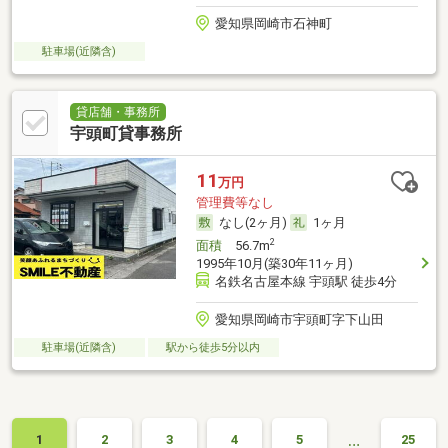
愛知県岡崎市石神町
駐車場(近隣含)
貸店舗・事務所
宇頭町貸事務所
11
万円
管理費等なし
なし(2ヶ月)
1ヶ月
2
面積
56.7m
1995年10月(築30年11ヶ月)
名鉄名古屋本線 宇頭駅 徒歩4分
愛知県岡崎市宇頭町字下山田
駐車場(近隣含)
駅から徒歩5分以内
…
1
2
3
4
5
25