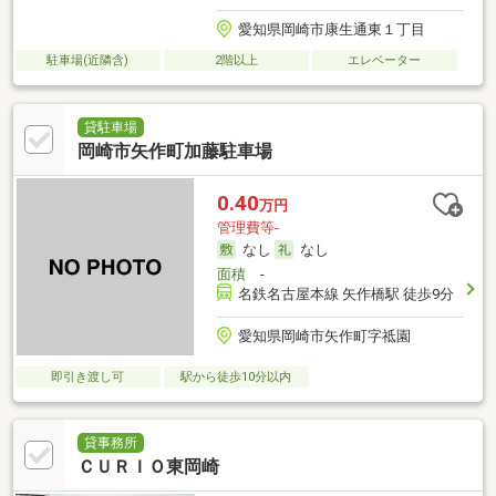
愛知県岡崎市康生通東１丁目
駐車場(近隣含)
2階以上
エレベーター
貸駐車場
岡崎市矢作町加藤駐車場
0.40
万円
管理費等-
なし
なし
面積
-
名鉄名古屋本線 矢作橋駅 徒歩9分
愛知県岡崎市矢作町字祗園
即引き渡し可
駅から徒歩10分以内
貸事務所
ＣＵＲＩＯ東岡崎