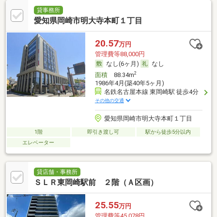
貸事務所
愛知県岡崎市明大寺本町１丁目
20.57
万円
管理費等88,000円
なし(6ヶ月)
なし
2
面積
88.34m
1986年4月(築40年5ヶ月)
名鉄名古屋本線 東岡崎駅 徒歩4分
その他の交通
愛知県岡崎市明大寺本町１丁目
1階
即引き渡し可
駅から徒歩5分以内
エレベーター
貸店舗・事務所
ＳＬＲ東岡崎駅前 ２階（Ａ区画）
25.55
万円
管理費等45,078円