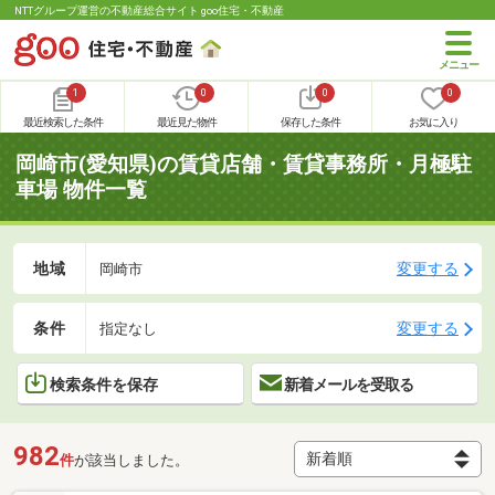
NTTグループ運営の不動産総合サイト goo住宅・不動産
1
0
0
0
最近検索した条件
最近見た物件
保存した条件
お気に入り
岡崎市(愛知県)の賃貸店舗・賃貸事務所・月極駐
車場 物件一覧
地域
変更する
岡崎市
条件
変更する
指定なし
検索条件を保存
新着メールを受取る
982
件
が該当しました。