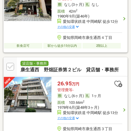
なし(3ヶ月)
なし
2
面積
42m
1980年9月(築46年)
愛知環状鉄道 中岡崎駅 徒歩12分
その他の交通
愛知県岡崎市康生通西４丁目
飲食店可
駅から徒歩15分以内
2階以上
貸店舗・事務所
康生通西 野畑証券第２ビル 貸店舗・事務所
26.95
万円
管理費等-
なし(6ヶ月)
1ヶ月
2
面積
103.66m
1978年6月(築48年3ヶ月)
愛知環状鉄道 中岡崎駅 徒歩13分
その他の交通
愛知県岡崎市康生通西３丁目