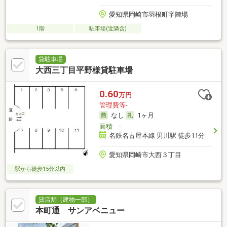
愛知県岡崎市羽根町字陣場
1階
駐車場(近隣含)
貸駐車場
大西三丁目平野様貸駐車場
0.60
万円
管理費等-
なし
1ヶ月
面積
-
名鉄名古屋本線 男川駅 徒歩11分
愛知県岡崎市大西３丁目
駅から徒歩15分以内
貸店舗（建物一部）
本町通 サンアベニュー