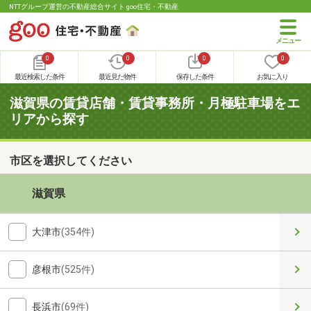
NTTグループ運営の不動産総合サイト goo住宅・不動産
0
0
0
0
最近検索した条件
最近見た物件
保存した条件
お気に入り
滋賀県の賃貸店舗・賃貸事務所・月極駐車場をエ
リアから探す
市区を選択してください
滋賀県
大津市
(354件)
彦根市
(525件)
長浜市
(69件)