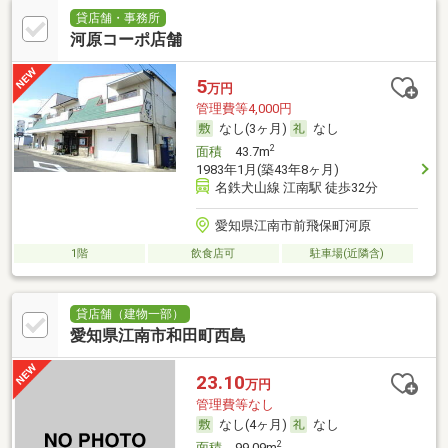
貸店舗・事務所
河原コーポ店舗
5
万円
管理費等4,000円
なし(3ヶ月)
なし
2
面積
43.7m
1983年1月(築43年8ヶ月)
名鉄犬山線 江南駅 徒歩32分
愛知県江南市前飛保町河原
1階
飲食店可
駐車場(近隣含)
貸店舗（建物一部）
愛知県江南市和田町西島
23.10
万円
管理費等なし
なし(4ヶ月)
なし
2
面積
99.09m