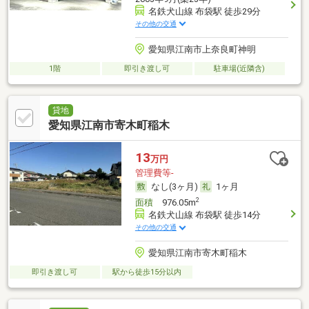
名鉄犬山線 布袋駅 徒歩29分
その他の交通
愛知県江南市上奈良町神明
1階
即引き渡し可
駐車場(近隣含)
貸地
愛知県江南市寄木町稲木
13
万円
管理費等-
なし(3ヶ月)
1ヶ月
2
面積
976.05m
名鉄犬山線 布袋駅 徒歩14分
その他の交通
愛知県江南市寄木町稲木
即引き渡し可
駅から徒歩15分以内