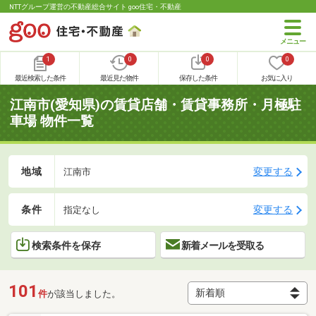
NTTグループ運営の不動産総合サイト goo住宅・不動産
1
0
0
0
最近検索した条件
最近見た物件
保存した条件
お気に入り
江南市(愛知県)の賃貸店舗・賃貸事務所・月極駐
車場 物件一覧
地域
変更する
江南市
条件
変更する
指定なし
検索条件を保存
新着メールを受取る
101
件
が該当しました。