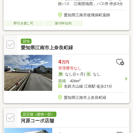
鉄バス 江南団地西」バス停 停歩3分
愛知県江南市後飛保町薬師
即引き渡し可
築10年以内
貸地
愛知県江南市上奈良町緑
4
万円
管理費等なし
なし(2ヶ月)
なし
2
面積
426m
名鉄犬山線 江南駅 徒歩21分
愛知県江南市上奈良町緑
貸店舗（建物一部）
河原コーポ店舗