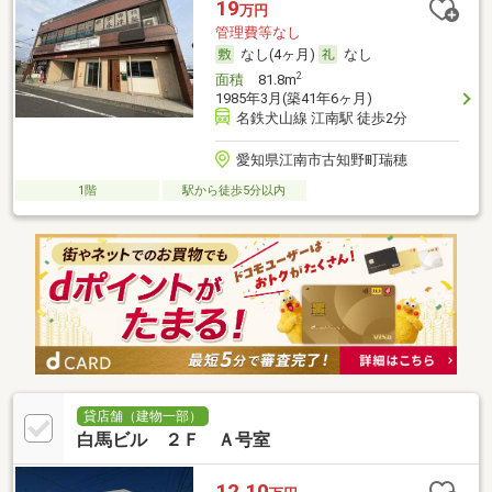
19
万円
管理費等なし
なし(4ヶ月)
なし
2
面積
81.8m
1985年3月(築41年6ヶ月)
名鉄犬山線 江南駅 徒歩2分
愛知県江南市古知野町瑞穂
1階
駅から徒歩5分以内
貸店舗（建物一部）
白馬ビル ２Ｆ Ａ号室
12.10