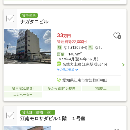
貸事務所
ナガタニビル
33
万円
管理費等22,000円
なし(120万円)
なし
2
面積
148.9m
1977年4月(築49年5ヶ月)
名鉄犬山線 江南駅 徒歩1分
その他の交通
愛知県江南市古知野町朝日
駐車場(近隣含)
駅から徒歩1分以内
2階以上
エレベーター
貸店舗（建物一部）
江南モロサダビル１階 １号室