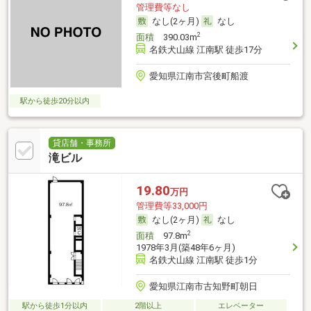
管理費等なし
なし(2ヶ月)
なし
2
面積
390.03m
名鉄犬山線 江南駅 徒歩17分
愛知県江南市宮後町船渡
駅から徒歩20分以内
貸店舗・事務所
滝ビル
19.80
万円
管理費等33,000円
なし(2ヶ月)
なし
2
面積
97.8m
1978年3月(築48年6ヶ月)
名鉄犬山線 江南駅 徒歩1分
愛知県江南市古知野町朝日
駅から徒歩1分以内
2階以上
エレベーター