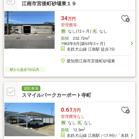
江南市宮後町砂場東１９
34
万円
管理費等-
なし(12ヶ月)
なし
2
面積
252.72m
1963年6月(築63年3ヶ月)
名鉄犬山線 江南駅 徒歩7分
愛知県江南市宮後町砂場東
駅から徒歩7分以内
貸駐車場
スマイルパークカーポート寺町
0.61
万円
管理費等なし
なし
なし
2
面積
12.5m
名鉄犬山線 江南駅 バス9分/「名鉄