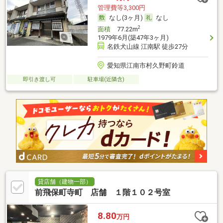
管理費等3,300円
なし(3ヶ月)
なし
2
面積
77.22m
1979年6月(築47年3ヶ月)
名鉄犬山線 江南駅 徒歩27分
愛知県江南市村久野町鈴道
即引き渡し可
駐車場(近隣含)
貸店舗（建物一部）
前飛保町寺町 店舗 １階１０２号室
8.80
万円