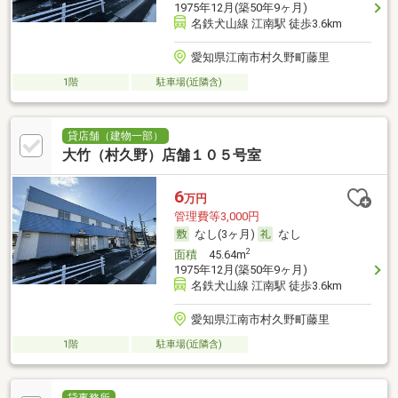
1975年12月(築50年9ヶ月)
名鉄犬山線 江南駅 徒歩3.6km
愛知県江南市村久野町藤里
1階
駐車場(近隣含)
貸店舗（建物一部）
大竹（村久野）店舗１０５号室
6
万円
管理費等3,000円
なし(3ヶ月)
なし
2
面積
45.64m
1975年12月(築50年9ヶ月)
名鉄犬山線 江南駅 徒歩3.6km
愛知県江南市村久野町藤里
1階
駐車場(近隣含)