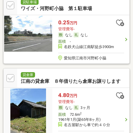
貸駐車場
ワイズ・河野町小脇 第１駐車場
0.25
万円
管理費等-
なし
なし
面積
-
名鉄犬山線江南駅徒歩3900m
愛知県江南市河野町小脇
貸倉庫
江南の貸倉庫 ８年借りたら倉庫お譲りします
4.80
万円
管理費等-
なし
3ヶ月
2
面積
72.6m
1961年1月(築65年8ヶ月)
名古屋駅から車で約４０分