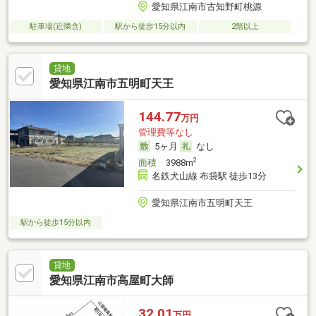
愛知県江南市古知野町桃源
駐車場(近隣含)
駅から徒歩15分以内
2階以上
貸地
愛知県江南市五明町天王
144.77
万円
管理費等なし
5ヶ月
なし
2
面積
3988m
名鉄犬山線 布袋駅 徒歩13分
愛知県江南市五明町天王
駅から徒歩15分以内
貸地
愛知県江南市高屋町大師
32.01
万円