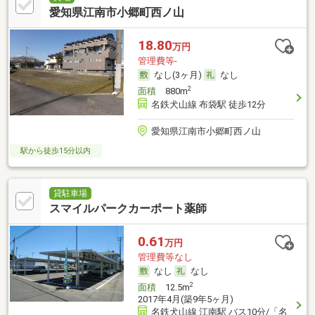
愛知県江南市小郷町西ノ山
18.80
万円
管理費等-
なし(3ヶ月)
なし
2
面積
880m
名鉄犬山線 布袋駅 徒歩12分
愛知県江南市小郷町西ノ山
駅から徒歩15分以内
貸駐車場
スマイルパークカーポート薬師
0.61
万円
管理費等なし
なし
なし
2
面積
12.5m
2017年4月(築9年5ヶ月)
名鉄犬山線 江南駅 バス10分/「名