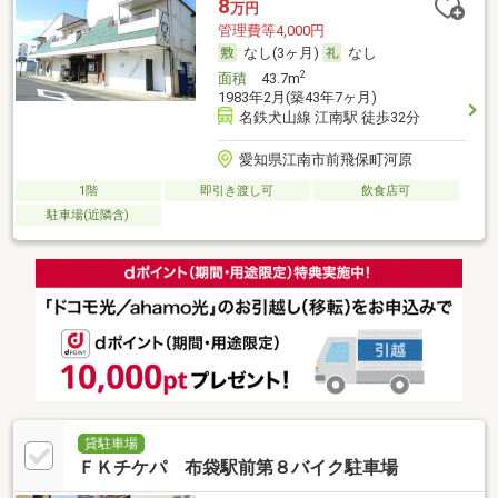
8
万円
管理費等4,000円
なし(3ヶ月)
なし
2
面積
43.7m
1983年2月(築43年7ヶ月)
名鉄犬山線 江南駅 徒歩32分
愛知県江南市前飛保町河原
1階
即引き渡し可
飲食店可
駐車場(近隣含)
貸駐車場
ＦＫチケパ 布袋駅前第８バイク駐車場