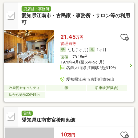
貸店舗・事務所
愛知県江南市・古民家・事務所・サロン等の利用
可
21.45
万円
管理費等-
なし(1ヶ月)
1ヶ月
2
面積
78.15m
1970年4月(築56年5ヶ月)
名鉄犬山線 江南駅 徒歩19分
愛知県江南市東野町鐘鋳山
24時間セキュリティ
1階
駐車場(近隣含)
駅から徒歩20分以内
貸地
愛知県江南市宮後町船渡
10
万円