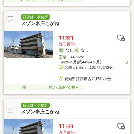
貸店舗・事務所
メゾン米庄こがね
11
万円
管理費等-
なし
なし
2
面積
44.55m
1982年5月(築44年4ヶ月)
名鉄犬山線 江南駅 徒歩12分
愛知県江南市古知野町小金
1階
駅から徒歩15分以内
貸店舗・事務所
メゾン米庄こがね
11
万円
管理費等-