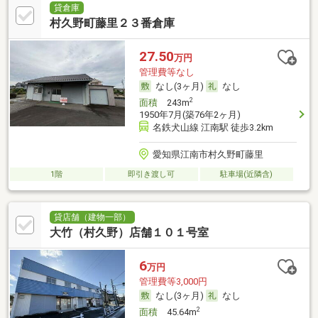
貸倉庫
村久野町藤里２３番倉庫
27.50
万円
管理費等なし
なし(3ヶ月)
なし
2
面積
243m
1950年7月(築76年2ヶ月)
名鉄犬山線 江南駅 徒歩3.2km
愛知県江南市村久野町藤里
1階
即引き渡し可
駐車場(近隣含)
貸店舗（建物一部）
大竹（村久野）店舗１０１号室
6
万円
管理費等3,000円
なし(3ヶ月)
なし
2
面積
45.64m