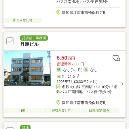
バス江南団地」バス停 停歩2分
愛知県江南市前飛保町寺町
即引き渡し可
貸店舗・事務所
丹慶ビル
6.50
万円
管理費等2,500円
なし(3ヶ月)
なし
2
面積
21.6m
1993年7月(築33年2ヶ月)
名鉄犬山線 江南駅 バス10分/「名
鉄バス江南団地」バス停 停歩1分
愛知県江南市前飛保町寺町
1階
即引き渡し可
駐車場(近隣含)
貸地