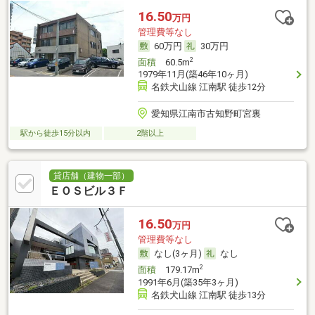
16.50
万円
管理費等なし
60万円
30万円
2
面積
60.5m
1979年11月(築46年10ヶ月)
名鉄犬山線 江南駅 徒歩12分
愛知県江南市古知野町宮裏
駅から徒歩15分以内
2階以上
貸店舗（建物一部）
ＥＯＳビル３Ｆ
16.50
万円
管理費等なし
なし(3ヶ月)
なし
2
面積
179.17m
1991年6月(築35年3ヶ月)
名鉄犬山線 江南駅 徒歩13分