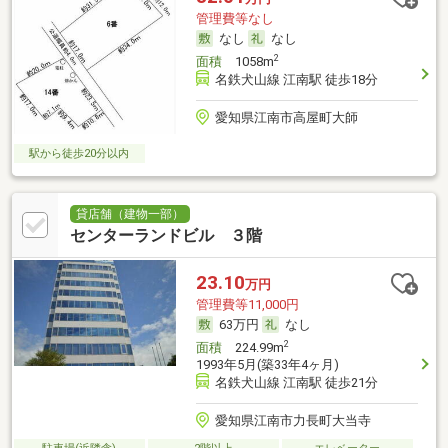
管理費等なし
なし
なし
2
面積
1058m
名鉄犬山線 江南駅 徒歩18分
愛知県江南市高屋町大師
駅から徒歩20分以内
貸店舗（建物一部）
センターランドビル ３階
23.10
万円
管理費等11,000円
63万円
なし
2
面積
224.99m
1993年5月(築33年4ヶ月)
名鉄犬山線 江南駅 徒歩21分
愛知県江南市力長町大当寺