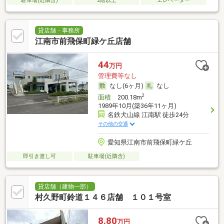
駐車場(近隣含)
2階以上
エレベーター
貸店舗・事務所
江南市前飛保町緑ケ丘店舗
44
万円
管理費等なし
なし(6ヶ月)
なし
2
面積
200.18m
1989年10月(築36年11ヶ月)
名鉄犬山線 江南駅 徒歩24分
その他の交通
愛知県江南市前飛保町緑ケ丘
即引き渡し可
駐車場(近隣含)
貸店舗（建物一部）
村久野町鈴道１４６店舗 １０１号室
8.80
万円