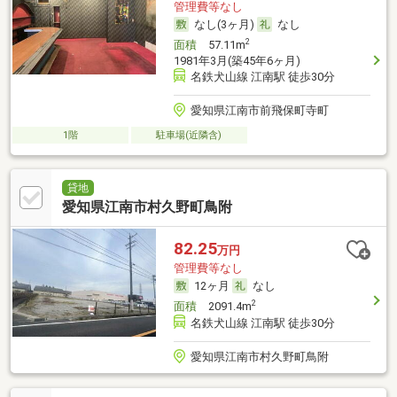
管理費等なし
なし(3ヶ月)
なし
2
面積
57.11m
1981年3月(築45年6ヶ月)
名鉄犬山線 江南駅 徒歩30分
愛知県江南市前飛保町寺町
1階
駐車場(近隣含)
貸地
愛知県江南市村久野町鳥附
82.25
万円
管理費等なし
12ヶ月
なし
2
面積
2091.4m
名鉄犬山線 江南駅 徒歩30分
愛知県江南市村久野町鳥附