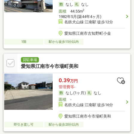
なし
なし
2
面積
44.55m
1982年5月(築44年4ヶ月)
名鉄犬山線 江南駅 徒歩12分
愛知県江南市古知野町小金
1階
駅から徒歩15分以内
貸駐車場
愛知県江南市今市場町美和
0.39
万円
管理費等-
なし(1ヶ月)
なし
面積
-
名鉄犬山線 江南駅 徒歩16分
愛知県江南市今市場町美和
即引き渡し可
駅から徒歩20分以内