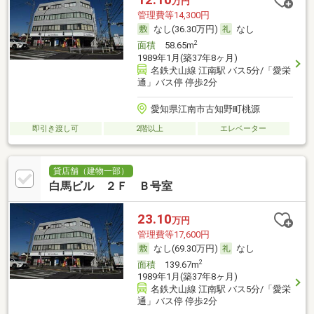
万円
管理費等14,300円
なし(36.30万円)
なし
2
面積
58.65m
1989年1月(築37年8ヶ月)
名鉄犬山線 江南駅 バス5分/「愛栄
通」バス停 停歩2分
愛知県江南市古知野町桃源
即引き渡し可
2階以上
エレベーター
貸店舗（建物一部）
白馬ビル ２Ｆ Ｂ号室
23.10
万円
管理費等17,600円
なし(69.30万円)
なし
2
面積
139.67m
1989年1月(築37年8ヶ月)
名鉄犬山線 江南駅 バス5分/「愛栄
通」バス停 停歩2分