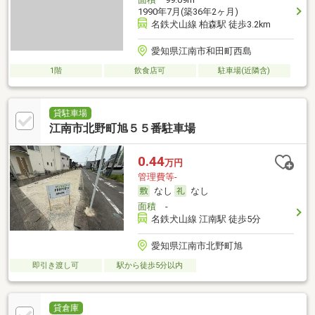
1990年7月(築36年2ヶ月)
名鉄犬山線 柏森駅 徒歩3.2km
愛知県江南市和田町西島
1階
飲食店可
駐車場(近隣含)
貸駐車場
江南市北野町旭５５番駐車場
0.44
万円
管理費等-
なし
なし
面積
-
名鉄犬山線 江南駅 徒歩5分
愛知県江南市北野町旭
即引き渡し可
駅から徒歩5分以内
貸倉庫