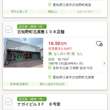
愛知県江南市古知野町桃源
即引き渡し可
2階以上
エレベーター
貸店舗（建物一部）
古知野町北屋敷１０８店舗
16.50
万円
管理費等5,500円
なし(3ヶ月)
なし
2
面積
92.72m
1987年1月(築39年8ヶ月)
名鉄犬山線 江南駅 徒歩12分
愛知県江南市古知野町北屋敷
駐車場(近隣含)
駅から徒歩15分以内
貸店舗（建物一部）
ナガイビル３Ｆ Ｂ号室