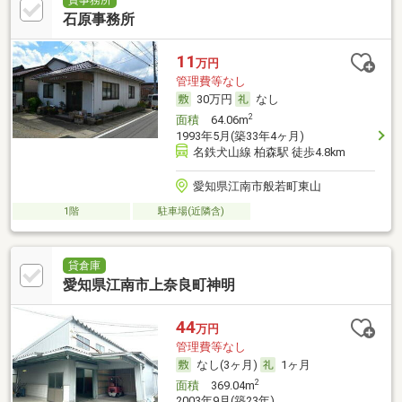
貸事務所
石原事務所
11
万円
管理費等なし
30万円
なし
2
面積
64.06m
1993年5月(築33年4ヶ月)
名鉄犬山線 柏森駅 徒歩4.8km
愛知県江南市般若町東山
1階
駐車場(近隣含)
貸倉庫
愛知県江南市上奈良町神明
44
万円
管理費等なし
なし(3ヶ月)
1ヶ月
2
面積
369.04m
2003年9月(築23年)