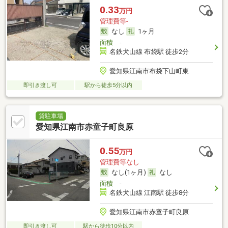
0.33
万円
管理費等-
なし
1ヶ月
面積
-
名鉄犬山線 布袋駅 徒歩2分
愛知県江南市布袋下山町東
即引き渡し可
駅から徒歩5分以内
貸駐車場
愛知県江南市赤童子町良原
0.55
万円
管理費等なし
なし(1ヶ月)
なし
面積
-
名鉄犬山線 江南駅 徒歩8分
愛知県江南市赤童子町良原
即引き渡し可
駅から徒歩10分以内