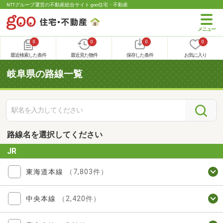
NTTグループ運営の不動産総合サイト goo住宅・不動産
0
0
0
0
最近検索した条件
最近見た物件
保存した条件
お気に入り
岐阜県の路線一覧
路線名を選択してください
JR
東海道本線
（7,803件）
中央本線
（2,420件）