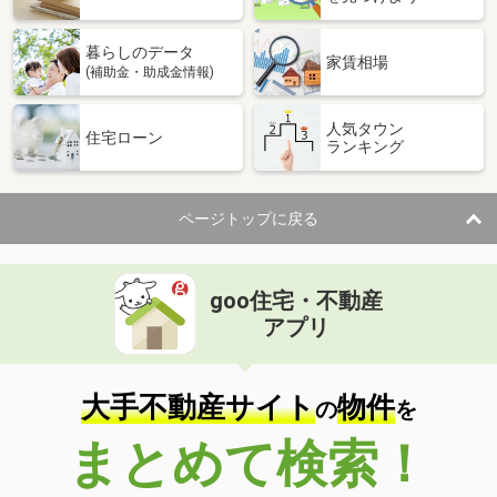
暮らしのデータ
家賃相場
(補助金・助成金情報)
人気タウン
住宅ローン
ランキング
ページトップに戻る
goo住宅・不動産
アプリ
大手不動産サイト
物件
の
を
まとめて検索！