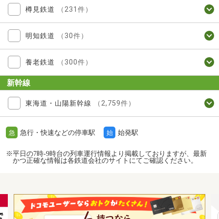
樽見鉄道
（231件）
明知鉄道
（30件）
養老鉄道
（300件）
新幹線
東海道・山陽新幹線
（2,759件）
急行・快速などの停車駅
始発駅
急
始
※平日の7時-9時台の列車運行情報より掲載しておりますが、最新
かつ正確な情報は各鉄道会社のサイトにてご確認ください。