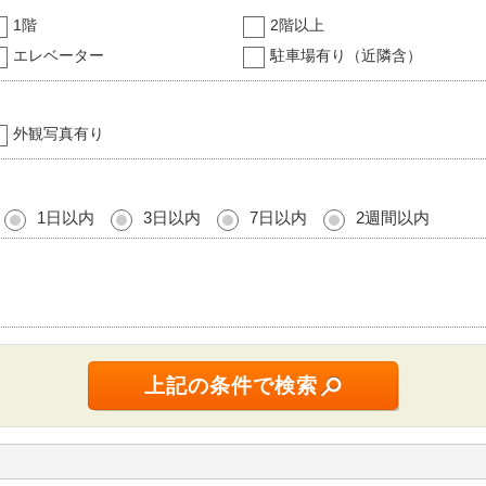
1階
2階以上
エレベーター
駐車場有り（近隣含）
外観写真有り
1日以内
3日以内
7日以内
2週間以内