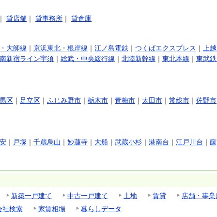
｜
貸店舗
｜
貸事務所
｜
貸倉庫
・大師線
｜
京浜東北・根岸線
｜
江ノ島電鉄
｜
つくばエクスプレス
｜
上越
南新宿ライン宇須
｜
総武・中央緩行線
｜
北陸新幹線
｜
東北本線
｜
東武鉄
馬区
｜
足立区
｜
ふじみ野市
｜
栃木市
｜
青梅市
｜
太田市
｜
常総市
｜
佐野市
安
｜
戸塚
｜
千歳烏山
｜
妙蓮寺
｜
大船
｜
武蔵小杉
｜
港南台
｜
江戸川台
｜
藤
新築一戸建て
中古一戸建て
土地
賃貸
店舗・事業
会社検索
家賃相場
暮らしデータ