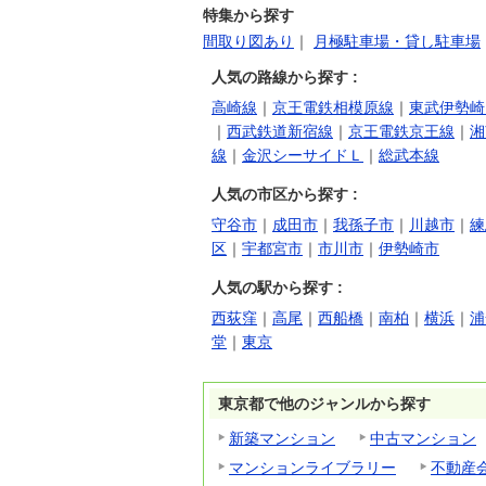
特集から探す
間取り図あり
｜
月極駐車場・貸し駐車場
人気の路線から探す :
高崎線
｜
京王電鉄相模原線
｜
東武伊勢崎
｜
西武鉄道新宿線
｜
京王電鉄京王線
｜
湘
線
｜
金沢シーサイドＬ
｜
総武本線
人気の市区から探す :
守谷市
｜
成田市
｜
我孫子市
｜
川越市
｜
練
区
｜
宇都宮市
｜
市川市
｜
伊勢崎市
人気の駅から探す :
西荻窪
｜
高尾
｜
西船橋
｜
南柏
｜
横浜
｜
浦
堂
｜
東京
東京都で他のジャンルから探す
新築マンション
中古マンション
マンションライブラリー
不動産