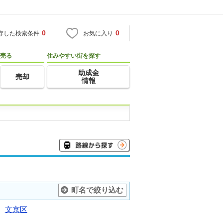
0
0
存した検索条件
お気に入り
売る
住みやすい街を探す
助成金
売却
情報
町名で絞り込む
文京区