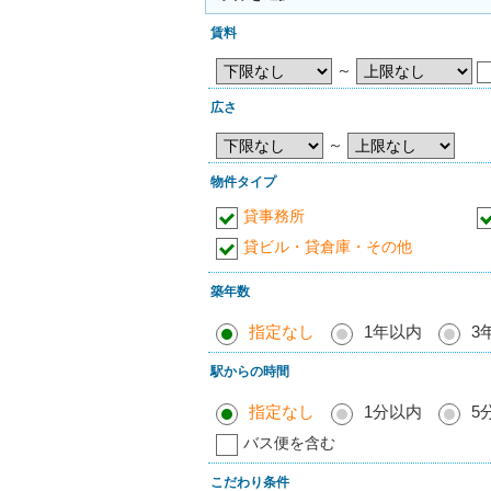
賃料
～
広さ
～
物件タイプ
貸事務所
貸ビル・貸倉庫・その他
築年数
指定なし
1年以内
3
駅からの時間
指定なし
1分以内
5
バス便を含む
こだわり条件