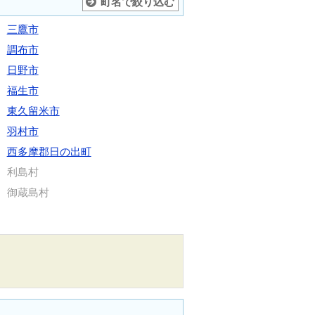
町名で絞り込む
三鷹市
調布市
日野市
福生市
東久留米市
羽村市
西多摩郡日の出町
利島村
御蔵島村