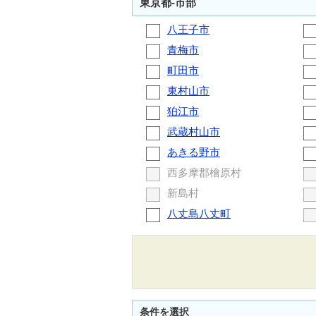
東京都-市部
八王子市
青梅市
町田市
東村山市
狛江市
武蔵村山市
あきる野市
西多摩郡檜原村
新島村
八丈島八丈町
条件を選択