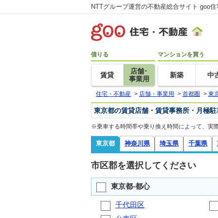
NTTグループ運営の不動産総合サイト goo
借りる
マンションを買う
店舗･
賃貸
新築
中
事業用
住宅・不動産
>
店舗・事業用
>
首都圏
>
東
東京都の賃貸店舗・賃貸事務所・月極駐
※乗車する時間帯や乗り換え時間によって、実
東京都
神奈川県
埼玉県
千葉県
市区郡を選択してください
東京都-都心
千代田区