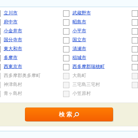
立川市
武蔵野市
府中市
昭島市
小金井市
小平市
国分寺市
国立市
東大和市
清瀬市
多摩市
稲城市
西東京市
西多摩郡瑞穂町
西多摩郡奥多摩町
大島町
神津島村
三宅島三宅村
青ヶ島村
小笠原村