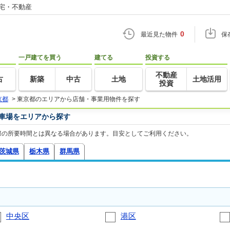
住宅・不動産
0
最近見た物件
保
一戸建てを買う
建てる
投資する
不動産
古
新築
中古
土地
土地活用
投資
京都
>
東京都のエリアから店舗・事業用物件を探す
車場をエリアから探す
際の所要時間とは異なる場合があります。目安としてご利用ください。
茨城県
栃木県
群馬県
中央区
港区