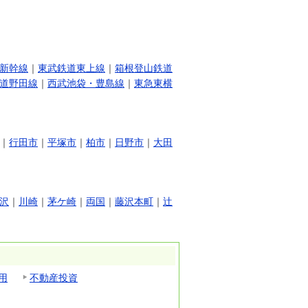
新幹線
｜
東武鉄道東上線
｜
箱根登山鉄道
道野田線
｜
西武池袋・豊島線
｜
東急東横
｜
行田市
｜
平塚市
｜
柏市
｜
日野市
｜
大田
沢
｜
川崎
｜
茅ケ崎
｜
両国
｜
藤沢本町
｜
辻
用
不動産投資