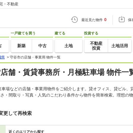
住宅・不動産
0
最近見た物件
保
一戸建てを買う
建てる
投資する
不動産
古
新築
中古
土地
土地活用
投資
城県
>
守谷市の店舗・事業用 物件一覧
貸店舗・賃貸事務所・月極駐車場 物件一
駐車場などの店舗・事業用物件をご紹介します。貸オフィス、貸ビル、
広さ・間取り・写真・人気のこだわり条件から物件を簡単検索。理想の物
変更して再検索
近くのエリアから探す