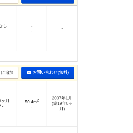
 なし
-
-
-
-
お問い合わせ(無料)
りに追加
2007年1月
 5ヶ月
2
50.4m
(築19年8ヶ
 -
-
月)