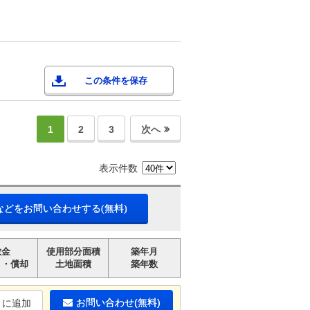
この条件を保存
1
2
3
次へ
表示件数
などをお問い合わせする(無料)
敷金
使用部分面積
築年月
引・償却
土地面積
築年数
お問い合わせ(無料)
りに追加