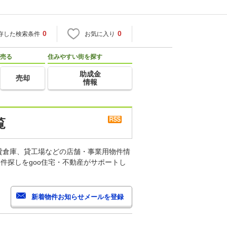
0
0
存した検索条件
お気に入り
売る
住みやすい街を探す
助成金
売却
情報
覧
貸倉庫、貸工場などの店舗・事業用物件情
件探しをgoo住宅・不動産がサポートし