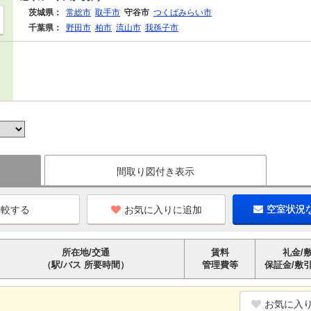
茨城県：
常総市
取手市
守谷市
つくばみらい市
千葉県：
野田市
柏市
流山市
我孫子市
間取り図付き表示
お気に入りに追加
空室状況
所在地/交通
賃料
礼金/
（駅/バス 所要時間）
管理費等
保証金/敷
お気に入