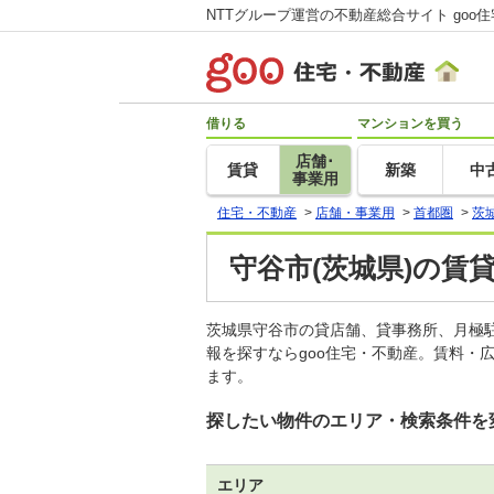
NTTグループ運営の不動産総合サイト goo
借りる
マンションを買う
店舗･
賃貸
新築
中
事業用
住宅・不動産
>
店舗・事業用
>
首都圏
>
茨
守谷市(茨城県)の賃
茨城県守谷市の貸店舗、貸事務所、月極
報を探すならgoo住宅・不動産。賃料・
ます。
探したい物件のエリア・検索条件を
エリア