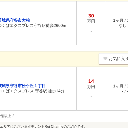
30
茨城県守谷市大柏
1ヶ月 /
万円
つくばエクスプレス守谷駅徒歩2600m
なし /
-
お気に入
14
茨城県守谷市松ケ丘１丁目
1ヶ月 /
万円
つくばエクスプレス 守谷駅 徒歩14分
- / 
-
2階以上
エリアにございますテナントRei Charmeのご紹介です。