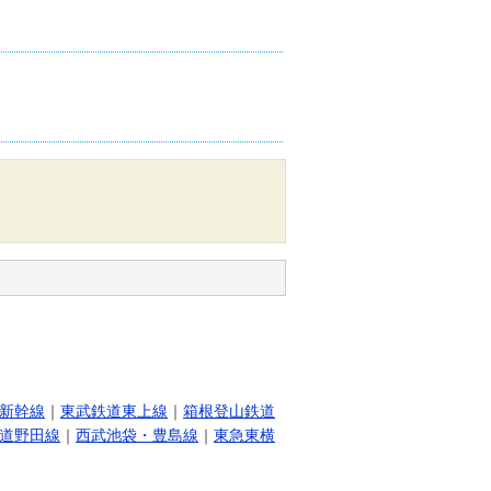
新幹線
｜
東武鉄道東上線
｜
箱根登山鉄道
道野田線
｜
西武池袋・豊島線
｜
東急東横