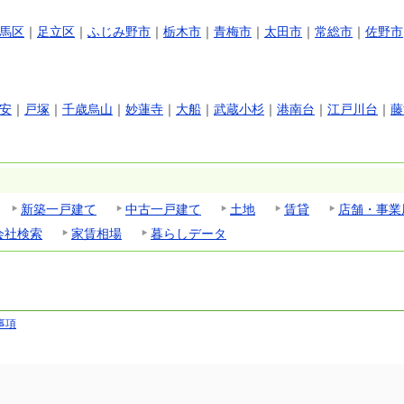
馬区
｜
足立区
｜
ふじみ野市
｜
栃木市
｜
青梅市
｜
太田市
｜
常総市
｜
佐野市
安
｜
戸塚
｜
千歳烏山
｜
妙蓮寺
｜
大船
｜
武蔵小杉
｜
港南台
｜
江戸川台
｜
藤
新築一戸建て
中古一戸建て
土地
賃貸
店舗・事業
会社検索
家賃相場
暮らしデータ
事項