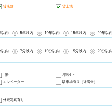
貸店舗
貸土地
年以内
5年以内
10年以内
15年以内
20年以
分以内
7分以内
10分以内
15分以内
20分以
1階
2階以上
エレベーター
駐車場有り（近隣含）
外観写真有り