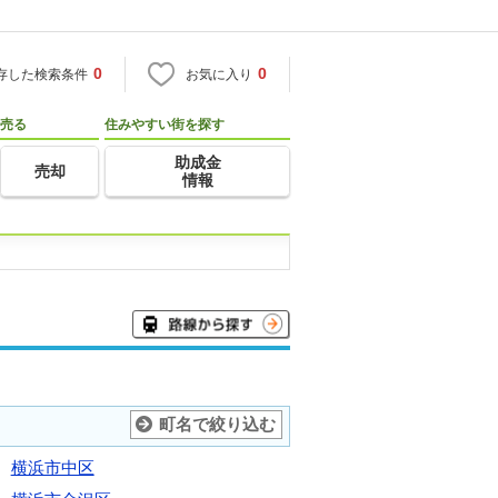
0
0
存した検索条件
お気に入り
売る
住みやすい街を探す
助成金
売却
情報
町名で絞り込む
横浜市中区