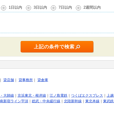
1日以内
3日以内
7日以内
2週間以内
｜
貸店舗
｜
貸事務所
｜
貸倉庫
・大師線
｜
京浜東北・根岸線
｜
江ノ島電鉄
｜
つくばエクスプレス
｜
上越
南新宿ライン宇須
｜
総武・中央緩行線
｜
北陸新幹線
｜
東北本線
｜
東武鉄