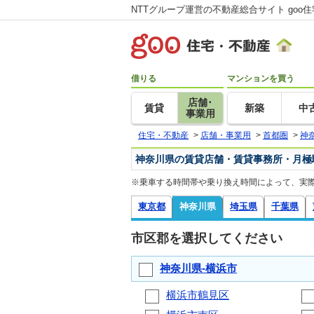
NTTグループ運営の不動産総合サイト goo
借りる
マンションを買う
店舗･
賃貸
新築
中
事業用
住宅・不動産
>
店舗・事業用
>
首都圏
>
神
神奈川県の賃貸店舗・賃貸事務所・月極
※乗車する時間帯や乗り換え時間によって、実
東京都
神奈川県
埼玉県
千葉県
市区郡を選択してください
神奈川県-横浜市
横浜市鶴見区