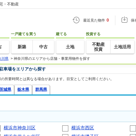
住宅・不動産
0
最近見た物件
保
一戸建てを買う
建てる
投資する
不動産
古
新築
中古
土地
土地活用
投資
奈川県
>
神奈川県のエリアから店舗・事業用物件を探す
駐車場をエリアから探す
際の所要時間とは異なる場合があります。目安としてご利用ください。
茨城県
栃木県
群馬県
横浜市神奈川区
横浜市西区