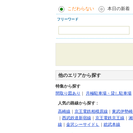
こだわらない
本日の新着
フリーワード
他のエリアから探す
特集から探す
間取り図あり
｜
月極駐車場・貸し駐車場
人気の路線から探す :
高崎線
｜
京王電鉄相模原線
｜
東武伊勢崎
｜
西武鉄道新宿線
｜
京王電鉄京王線
｜
湘
線
｜
金沢シーサイドＬ
｜
総武本線