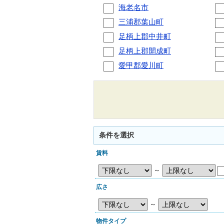
海老名市
三浦郡葉山町
足柄上郡中井町
足柄上郡開成町
愛甲郡愛川町
条件を選択
賃料
～
広さ
～
物件タイプ