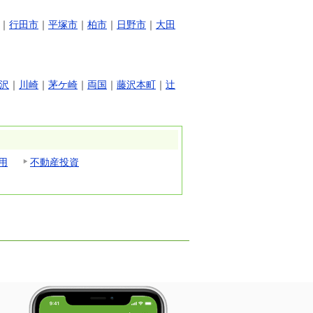
｜
行田市
｜
平塚市
｜
柏市
｜
日野市
｜
大田
沢
｜
川崎
｜
茅ケ崎
｜
両国
｜
藤沢本町
｜
辻
用
不動産投資