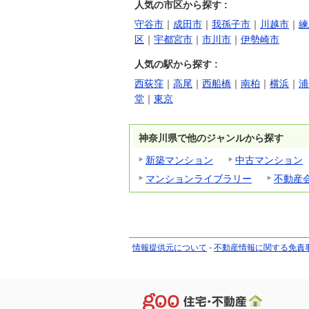
人気の市区から探す :
守谷市
｜
成田市
｜
我孫子市
｜
川越市
｜
練
区
｜
宇都宮市
｜
市川市
｜
伊勢崎市
人気の駅から探す :
西荻窪
｜
高尾
｜
西船橋
｜
南柏
｜
横浜
｜
浦
堂
｜
東京
神奈川県で他のジャンルから探す
新築マンション
中古マンション
マンションライブラリー
不動産
情報提供元について
-
不動産情報に関する免責