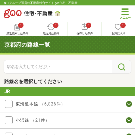
NTTグループ運営の不動産総合サイト goo住宅・不動産
0
0
0
0
最近検索した条件
最近見た物件
保存した条件
お気に入り
京都府の路線一覧
路線名を選択してください
JR
東海道本線
（6,826件）
小浜線
（21件）