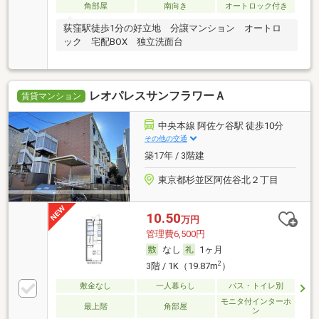
角部屋
南向き
オートロック付き
荻窪駅徒歩1分の好立地 分譲マンション オートロ
ック 宅配BOX 独立洗面台
レオパレスサンフラワーＡ
賃貸マンション
中央本線 阿佐ケ谷駅 徒歩10分
その他の交通
築17年 / 3階建
東京都杉並区阿佐谷北２丁目
10.50
万円
管理費6,500円
なし
1ヶ月
2
3階 / 1K（19.87m
）
敷金なし
一人暮らし
バス・トイレ別
モニタ付インターホ
最上階
角部屋
ン