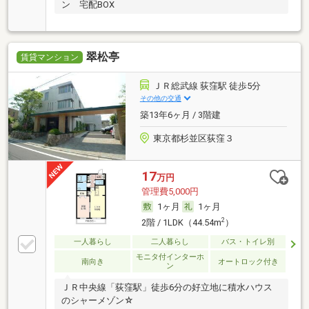
ン 宅配BOX
翠松亭
賃貸マンション
ＪＲ総武線 荻窪駅 徒歩5分
その他の交通
築13年6ヶ月 / 3階建
東京都杉並区荻窪３
17
万円
管理費5,000円
1ヶ月
1ヶ月
2
2階 / 1LDK（44.54m
）
一人暮らし
二人暮らし
バス・トイレ別
モニタ付インターホ
南向き
オートロック付き
ン
ＪＲ中央線「荻窪駅」徒歩6分の好立地に積水ハウス
のシャーメゾン☆