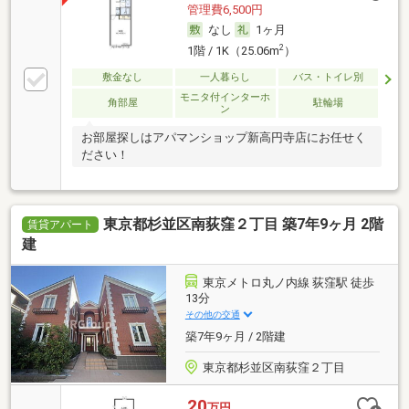
管理費6,500円
なし
1ヶ月
2
1階 / 1K（25.06m
）
敷金なし
一人暮らし
バス・トイレ別
モニタ付インターホ
角部屋
駐輪場
ン
お部屋探しはアパマンショップ新高円寺店にお任せく
ださい！
東京都杉並区南荻窪２丁目 築7年9ヶ月 2階
賃貸アパート
建
東京メトロ丸ノ内線 荻窪駅 徒歩
13分
その他の交通
築7年9ヶ月 / 2階建
東京都杉並区南荻窪２丁目
20
万円