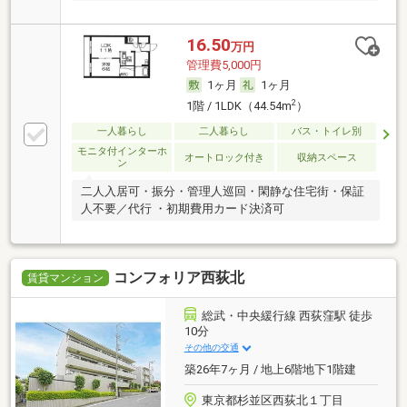
16.50
万円
管理費5,000円
1ヶ月
1ヶ月
2
1階 / 1LDK（44.54m
）
一人暮らし
二人暮らし
バス・トイレ別
モニタ付インターホ
オートロック付き
収納スペース
ン
二人入居可・振分・管理人巡回・閑静な住宅街・保証
人不要／代行 ・初期費用カード決済可
コンフォリア西荻北
賃貸マンション
総武・中央緩行線 西荻窪駅 徒歩
10分
その他の交通
築26年7ヶ月 / 地上6階地下1階建
東京都杉並区西荻北１丁目