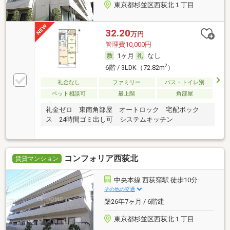
東京都杉並区西荻北１丁目
32.20
万円
管理費10,000円
1ヶ月
なし
2
6階 / 3LDK（72.82m
）
礼金なし
ファミリー
バス・トイレ別
ペット相談可
最上階
角部屋
礼金ゼロ 東南角部屋 オートロック 宅配ボック
ス 24時間ゴミ出し可 システムキッチン
コンフォリア西荻北
賃貸マンション
中央本線 西荻窪駅 徒歩10分
その他の交通
築26年7ヶ月 / 6階建
東京都杉並区西荻北１丁目