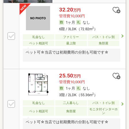
32.20
万円
管理費10,000円
1ヶ月
なし
2
6階 / 3LDK（72.82m
）
礼金なし
ファミリー
バス・トイレ別
ペット相談可
最上階
角部屋
ペット可☆当店では初期費用の分割も可能です☆
25.50
万円
管理費10,000円
1ヶ月
なし
2
3階 / 2LDK（55.36m
）
礼金なし
二人暮らし
バス・トイレ別
モニタ付インターホ
ペット相談可
角部屋
ン
ペット可☆当店では初期費用の分割も可能です☆