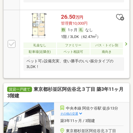
26.50
万円
管理費10,000円
1ヶ月
なし
2
1階 / 3LDK（62.47m
）
礼金なし
ファミリー
バス・トイレ別
駐車場(近隣含)
ペット相談可
南向き
ペット可♪設備充実、使い勝手のいい振分タイプの
3LDK！
東京都杉並区阿佐谷北３丁目 築3年11ヶ月
賃貸一戸建て
3階建
中央本線 阿佐ケ谷駅 徒歩13分
その他の交通
築3年11ヶ月 / 3階建
東京都杉並区阿佐谷北３丁目