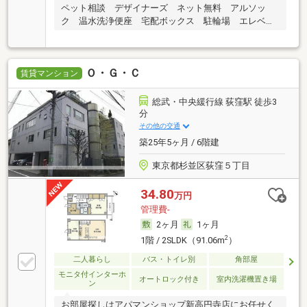
ペット相談 デザイナーズ ネット無料 アルソッ
ク 温水洗浄便座 宅配ボックス 駐輪場 エレベー
ター
Ｏ・Ｇ・Ｃ
賃貸マンション
総武・中央緩行線 荻窪駅 徒歩3
分
その他の交通
築25年5ヶ月 / 6階建
東京都杉並区荻窪５丁目
34.80
万円
管理費-
2ヶ月
1ヶ月
2
1階 / 2SLDK（91.06m
）
二人暮らし
バス・トイレ別
角部屋
モニタ付インターホ
オートロック付き
室内洗濯機置き場
ン
お部屋探しはアパマンショップ新高円寺店にお任せく