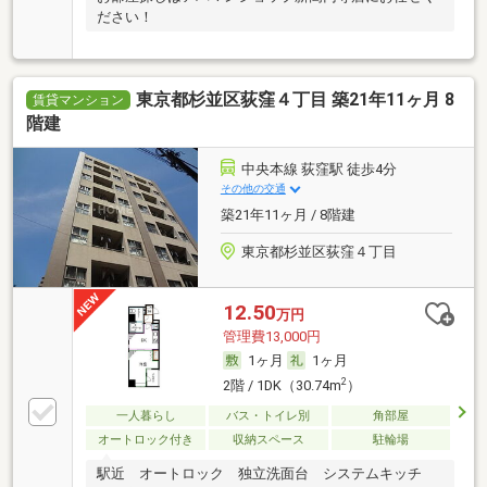
ださい！
東京都杉並区荻窪４丁目 築21年11ヶ月 8
賃貸マンション
階建
中央本線 荻窪駅 徒歩4分
その他の交通
築21年11ヶ月 / 8階建
東京都杉並区荻窪４丁目
12.50
万円
管理費13,000円
1ヶ月
1ヶ月
2
2階 / 1DK（30.74m
）
一人暮らし
バス・トイレ別
角部屋
オートロック付き
収納スペース
駐輪場
駅近 オートロック 独立洗面台 システムキッチ