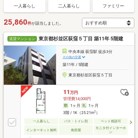
一人暮らし
二人暮らし
ファミリー
25,860
件
が該当しました。
東京都杉並区荻窪５丁目 築11年 5階建
賃貸マンション
中央本線 荻窪駅 徒歩3分
その他の交通
築11年 / 5階建
東京都杉並区荻窪５丁目
11
万円
管理費14,000円
1ヶ月
1ヶ月
2
3階 / 1K（25.21m
）
一人暮らし
バス・トイレ別
ペット相談可
モニタ付インターホ
インターネット無料
角部屋
ン