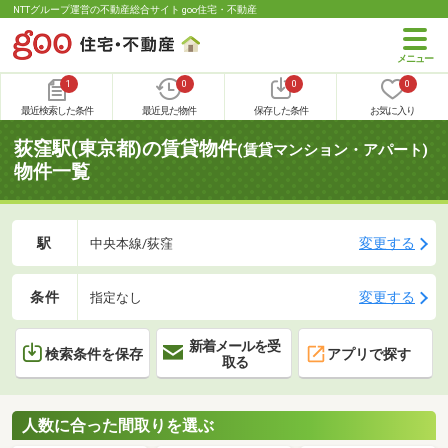
NTTグループ運営の不動産総合サイト goo住宅・不動産
1
0
0
0
最近検索した条件
最近見た物件
保存した条件
お気に入り
荻窪駅(東京都)の賃貸物件
(賃貸マンション・アパート)
物件一覧
駅
変更する
中央本線/荻窪
条件
変更する
指定なし
新着メールを受
検索条件を保存
アプリで探す
取る
人数に合った間取りを選ぶ