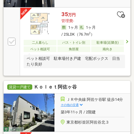
35
万円
管理費-
1ヶ月
1ヶ月
2
/ 2SLDK（76.7m
）
二人暮らし
バス・トイレ別
駐車場(近隣含)
ペット相談可
角部屋
南向き
ペット相談可 駐車場付き戸建 宅配ボックス 日当
たり良好
Ｋｏｌｅｔ阿佐ヶ谷
賃貸一戸建て
ＪＲ中央線 阿佐ケ谷駅 徒歩14分
その他の交通
築3年11ヶ月 / 2階建
東京都杉並区阿佐谷北３