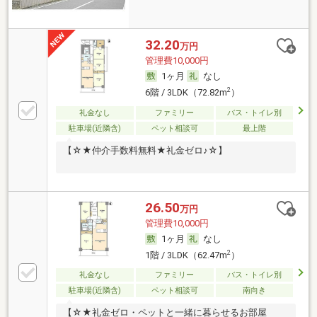
32.20
万円
管理費10,000円
1ヶ月
なし
2
6階 / 3LDK（72.82m
）
礼金なし
ファミリー
バス・トイレ別
駐車場(近隣含)
ペット相談可
最上階
【☆★仲介手数料無料★礼金ゼロ♪☆】
26.50
万円
管理費10,000円
1ヶ月
なし
2
1階 / 3LDK（62.47m
）
礼金なし
ファミリー
バス・トイレ別
駐車場(近隣含)
ペット相談可
南向き
【☆★礼金ゼロ・ペットと一緒に暮らせるお部屋