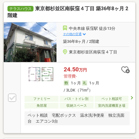
東京都杉並区南荻窪４丁目 築36年8ヶ月 2
テラスハウス
階建
中央本線 荻窪駅 徒歩13分
その他の交通
築36年8ヶ月 / 2階建
東京都杉並区南荻窪４丁目
24.50
万円
管理費-
1ヶ月
1ヶ月
2
/ 3LDK（71m
）
ファミリー
バス・トイレ別
ペット相談可
角部屋
収納スペース
室内洗濯機置き場
ペット相談 宅配ボックス 温水洗浄便座 独立洗面
台 エアコン3台