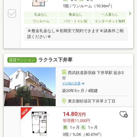
2
1階 / ワンルーム（10.36m
）
礼金なし
敷金なし
一人暮らし
ワンルーム
バス・トイレ別
インターネット無料
☆敷金礼金なし☆初期安で契約できます☆諸条件ご相
談ください☆
ラクラス下井草
賃貸マンション
西武鉄道新宿線 下井草駅 徒歩5
分
その他の交通
築20年5ヶ月 / 4階建
東京都杉並区下井草２丁目
14.80
万円
管理費11,000円
1ヶ月
1ヶ月
2
3階 / 1LDK（40.47m
）