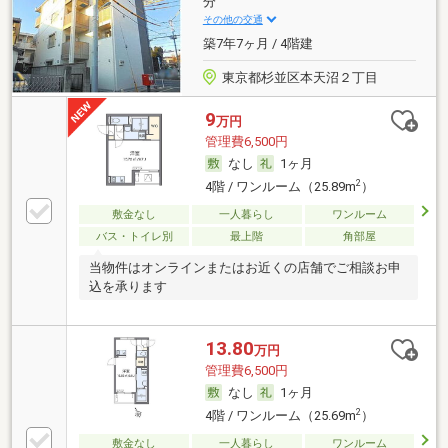
分
その他の交通
築7年7ヶ月 / 4階建
東京都杉並区本天沼２丁目
9
万円
管理費6,500円
なし
1ヶ月
2
4階 / ワンルーム（25.89m
）
敷金なし
一人暮らし
ワンルーム
バス・トイレ別
最上階
角部屋
当物件はオンラインまたはお近くの店舗でご相談お申
込を承ります
13.80
万円
管理費6,500円
なし
1ヶ月
2
4階 / ワンルーム（25.69m
）
敷金なし
一人暮らし
ワンルーム