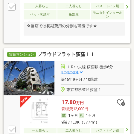
一人暮らし
二人暮らし
バス・トイレ別
モニタ付インターホ
ペット相談可
角部屋
ン
☆当店では初期費用の分割も可能です☆
プラウドフラット荻窪ＩＩ
賃貸マンション
ＪＲ中央線 荻窪駅 徒歩6分
その他の交通
築16年9ヶ月 / 10階建
東京都杉並区荻窪４
17.80
万円
管理費12,000円
1ヶ月
1ヶ月
2
9階 / 1LDK（37.4m
）
一人暮らし
二人暮らし
バス・トイレ別