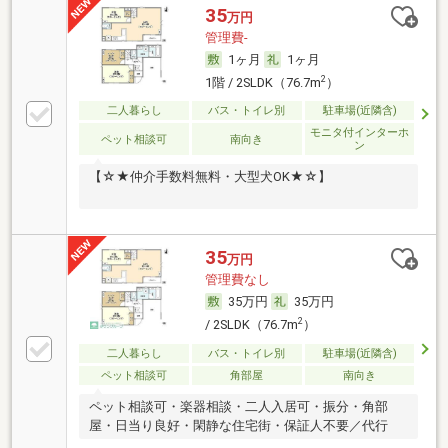
35
万円
管理費-
1ヶ月
1ヶ月
2
1階 / 2SLDK（76.7m
）
二人暮らし
バス・トイレ別
駐車場(近隣含)
モニタ付インターホ
ペット相談可
南向き
ン
【☆★仲介手数料無料・大型犬OK★☆】
35
万円
管理費なし
35万円
35万円
2
/ 2SLDK（76.7m
）
二人暮らし
バス・トイレ別
駐車場(近隣含)
ペット相談可
角部屋
南向き
ペット相談可・楽器相談・二人入居可・振分・角部
屋・日当り良好・閑静な住宅街・保証人不要／代行