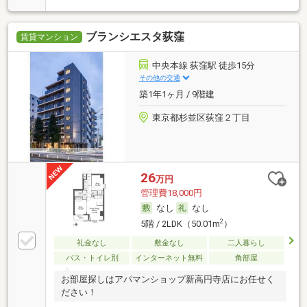
ブランシエスタ荻窪
賃貸マンション
中央本線 荻窪駅 徒歩15分
その他の交通
築1年1ヶ月 / 9階建
東京都杉並区荻窪２丁目
26
万円
管理費18,000円
なし
なし
2
5階 / 2LDK（50.01m
）
礼金なし
敷金なし
二人暮らし
バス・トイレ別
インターネット無料
角部屋
お部屋探しはアパマンショップ新高円寺店にお任せく
ださい！