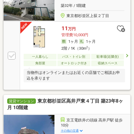
築32年 / 5階建
東京都杉並区上荻２丁目
11
万円
管理費10,000円
1ヶ月
1ヶ月
2
2階 / 1K（30m
）
一人暮らし
バス・トイレ別
駐車場(近隣含)
角部屋
オートロック付き
収納スペース
当物件はオンラインまたはお近くの店舗でご相談お申
込を承ります
東京都杉並区高井戸東４丁目 築23年8ヶ
賃貸マンション
月 10階建
京王電鉄井の頭線 高井戸駅 徒歩
10分
その他の交通