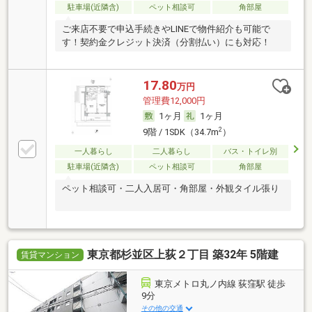
駐車場(近隣含)
ペット相談可
角部屋
ご来店不要で申込手続きやLINEで物件紹介も可能で
す！契約金クレジット決済（分割払い）にも対応！
17.80
万円
管理費12,000円
1ヶ月
1ヶ月
2
9階 / 1SDK（34.7m
）
一人暮らし
二人暮らし
バス・トイレ別
駐車場(近隣含)
ペット相談可
角部屋
ペット相談可・二人入居可・角部屋・外観タイル張り
東京都杉並区上荻２丁目 築32年 5階建
賃貸マンション
東京メトロ丸ノ内線 荻窪駅 徒歩
9分
その他の交通