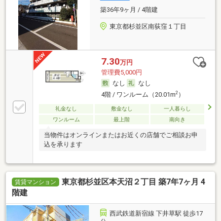
築36年9ヶ月 / 4階建
東京都杉並区南荻窪１丁目
7.30
万円
管理費5,000円
なし
なし
2
4階 / ワンルーム（20.01m
）
礼金なし
敷金なし
一人暮らし
ワンルーム
最上階
南向き
当物件はオンラインまたはお近くの店舗でご相談お申
込を承ります
東京都杉並区本天沼２丁目 築7年7ヶ月 4
賃貸マンション
階建
西武鉄道新宿線 下井草駅 徒歩17