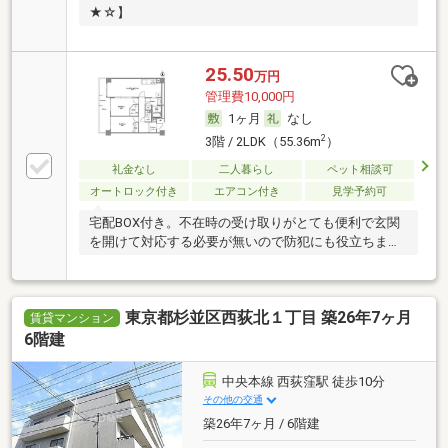
★☆】
25.50
万円
管理費10,000円
1ヶ月
なし
2
3階 / 2LDK（55.36m
）
礼金なし
二人暮らし
ペット相談可
オートロック付き
エアコン付き
見学予約可
宅配BOX付き。不在時の受け取りがとても便利で玄関
を開けて対応する必要が無いので防犯にも役立ちま
す。
東京都杉並区西荻北１丁目 築26年7ヶ月
賃貸マンション
6階建
中央本線 西荻窪駅 徒歩10分
その他の交通
築26年7ヶ月 / 6階建