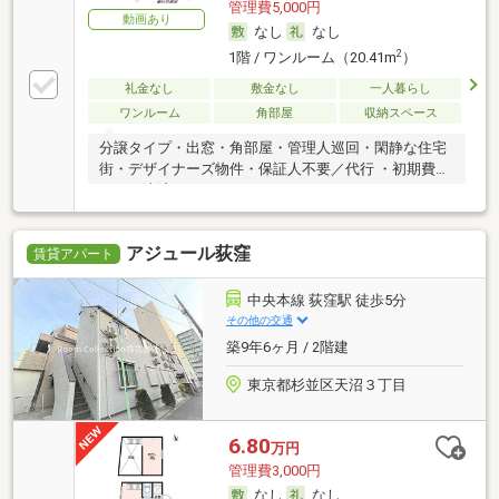
管理費5,000円
動画あり
なし
なし
2
1階 / ワンルーム（20.41m
）
礼金なし
敷金なし
一人暮らし
ワンルーム
角部屋
収納スペース
分譲タイプ・出窓・角部屋・管理人巡回・閑静な住宅
街・デザイナーズ物件・保証人不要／代行 ・初期費用
カード決済可
アジュール荻窪
賃貸アパート
中央本線 荻窪駅 徒歩5分
その他の交通
築9年6ヶ月 / 2階建
東京都杉並区天沼３丁目
6.80
万円
管理費3,000円
なし
なし