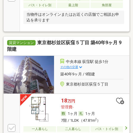
バス・トイレ別
最上階
角部屋
当物件はオンラインまたはお近くの店舗でご相談お申
込を承ります
東京都杉並区荻窪５丁目 築40年9ヶ月 9
賃貸マンション
階建
中央本線 荻窪駅 徒歩1分
その他の交通
築40年9ヶ月 / 9階建
東京都杉並区荻窪５丁目
18
万円
管理費-
1ヶ月
1ヶ月
2
7階 / 1LDK（47.81m
）
一人暮らし
二人暮らし
バス・トイレ別