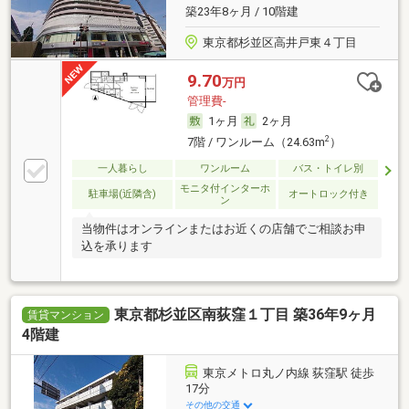
築23年8ヶ月 / 10階建
東京都杉並区高井戸東４丁目
9.70
万円
管理費-
1ヶ月
2ヶ月
2
7階 / ワンルーム（24.63m
）
一人暮らし
ワンルーム
バス・トイレ別
モニタ付インターホ
駐車場(近隣含)
オートロック付き
ン
当物件はオンラインまたはお近くの店舗でご相談お申
込を承ります
東京都杉並区南荻窪１丁目 築36年9ヶ月
賃貸マンション
4階建
東京メトロ丸ノ内線 荻窪駅 徒歩
17分
その他の交通