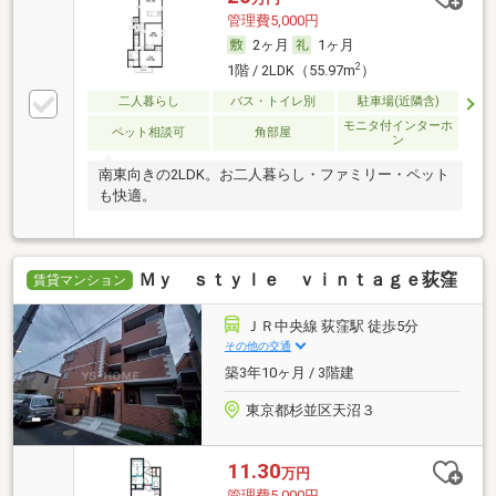
管理費5,000円
2ヶ月
1ヶ月
2
1階 / 2LDK（55.97m
）
二人暮らし
バス・トイレ別
駐車場(近隣含)
モニタ付インターホ
ペット相談可
角部屋
ン
南東向きの2LDK。お二人暮らし・ファミリー・ペット
も快適。
Ｍｙ ｓｔｙｌｅ ｖｉｎｔａｇｅ荻窪
賃貸マンション
ＪＲ中央線 荻窪駅 徒歩5分
その他の交通
築3年10ヶ月 / 3階建
東京都杉並区天沼３
11.30
万円
管理費5,000円