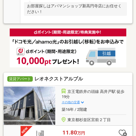
お部屋探しはアパマンショップ新高円寺店にお任せく
ださい！
レオネクストアルブル
賃貸アパート
京王電鉄井の頭線 高井戸駅 徒歩
19分
その他の交通
築16年 / 2階建
東京都杉並区宮前２丁目
11.80
万円