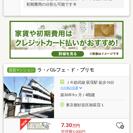
初期費用の分割も可能です☆
ラ・パルフェ・ド・プリモ
賃貸マンション
ＪＲ総武線 荻窪駅 徒歩16分
その他の交通
築36年9ヶ月 / 4階建
東京都杉並区南荻窪１
7.30
万円
管理費5,000円