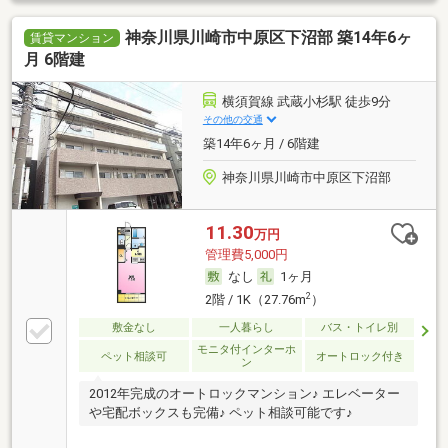
神奈川県川崎市中原区下沼部 築14年6ヶ
賃貸マンション
月 6階建
横須賀線 武蔵小杉駅 徒歩9分
その他の交通
築14年6ヶ月 / 6階建
神奈川県川崎市中原区下沼部
11.30
万円
管理費5,000円
なし
1ヶ月
2
2階 / 1K（27.76m
）
敷金なし
一人暮らし
バス・トイレ別
モニタ付インターホ
ペット相談可
オートロック付き
ン
2012年完成のオートロックマンション♪ エレベーター
や宅配ボックスも完備♪ ペット相談可能です♪