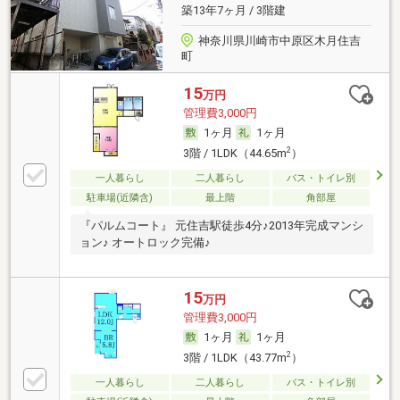
築13年7ヶ月 / 3階建
神奈川県川崎市中原区木月住吉
町
15
万円
管理費3,000円
1ヶ月
1ヶ月
2
3階 / 1LDK（44.65m
）
一人暮らし
二人暮らし
バス・トイレ別
駐車場(近隣含)
最上階
角部屋
『パルムコート』 元住吉駅徒歩4分♪2013年完成マンシ
ョン♪ オートロック完備♪
15
万円
管理費3,000円
1ヶ月
1ヶ月
2
3階 / 1LDK（43.77m
）
一人暮らし
二人暮らし
バス・トイレ別