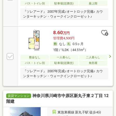
バス・トイレ別
駐車場(近隣含)
最上階
『ソレアード』 2007年完成♪オートロック完備♪ カウ
ンターキッチン・ウォークインクローゼット♪
8.60
万円
管理費4,500円
なし
0.5ヶ月
2
1階 / 1LDK（44.51m
）
敷金なし
一人暮らし
二人暮らし
バス・トイレ別
駐車場(近隣含)
角部屋
『ソレアード』 2007年完成♪オートロック完備♪ カウ
ンターキッチン・ウォークインクローゼット♪
神奈川県川崎市中原区新丸子東２丁目 12
賃貸マンション
階建
東急東横線 新丸子駅 徒歩4分