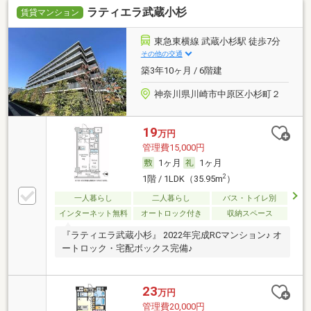
ラティエラ武蔵小杉
賃貸マンション
東急東横線 武蔵小杉駅 徒歩7分
その他の交通
築3年10ヶ月 / 6階建
神奈川県川崎市中原区小杉町２
19
万円
管理費15,000円
1ヶ月
1ヶ月
2
1階 / 1LDK（35.95m
）
一人暮らし
二人暮らし
バス・トイレ別
インターネット無料
オートロック付き
収納スペース
『ラティエラ武蔵小杉』 2022年完成RCマンション♪ オ
ートロック・宅配ボックス完備♪
23
万円
管理費20,000円