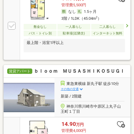
管理費5,500円
なし
1.5ヶ月
2
3階 / 1LDK（45.04m
）
敷金なし
一人暮らし
二人暮らし
バス・トイレ別
駐車場(近隣含)
インターネット無料
最上階・浴室1坪以上
ｂｌｏｏｍ ＭＵＳＡＳＨＩＫＯＳＵＧＩ
賃貸アパート
東急東横線 新丸子駅 徒歩10分
その他の交通
新築 / 2階建
神奈川県川崎市中原区上丸子山
王町１丁目
14.90
万円
管理費4,000円