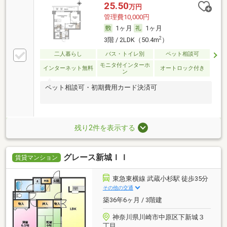
25.50
万円
管理費10,000円
1ヶ月
1ヶ月
2
3階 / 2LDK（50.4m
）
二人暮らし
バス・トイレ別
ペット相談可
モニタ付インターホ
インターネット無料
オートロック付き
ン
ペット相談可・初期費用カード決済可
残り2件を表示する
グレース新城ＩＩ
賃貸マンション
東急東横線 武蔵小杉駅 徒歩35分
その他の交通
築36年6ヶ月 / 3階建
神奈川県川崎市中原区下新城３
丁目