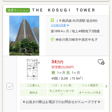
ＴＨＥ ＫＯＳＵＧＩ ＴＯＷＥＲ
賃貸マンション
ＪＲ南武線 向河原駅 徒歩8分
その他の交通
築18年4ヶ月 / 地上49階地下2階建
神奈川県川崎市中原区中丸子
34
万円
管理費20,000円
1ヶ月
1ヶ月
2
45階 / 2LDK（73.5m
）
二人暮らし
バス・トイレ別
ペット相談可
モニタ付インターホ
南向き
オートロック付き
ン
☆お急ぎの際はお電話でのお問合せがスムーズです☆