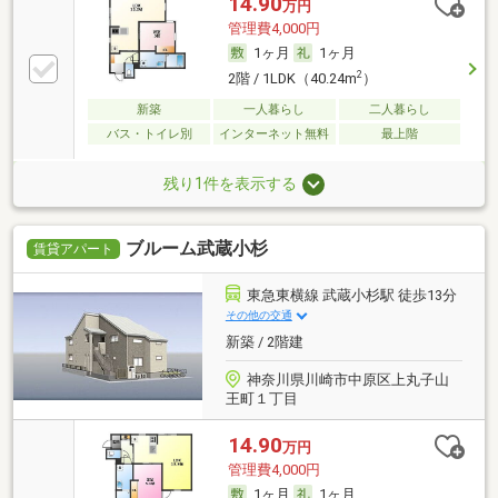
14.90
万円
管理費4,000円
1ヶ月
1ヶ月
2
2階 / 1LDK（40.24m
）
新築
一人暮らし
二人暮らし
バス・トイレ別
インターネット無料
最上階
残り1件を表示する
ブルーム武蔵小杉
賃貸アパート
東急東横線 武蔵小杉駅 徒歩13分
その他の交通
新築 / 2階建
神奈川県川崎市中原区上丸子山
王町１丁目
14.90
万円
管理費4,000円
1ヶ月
1ヶ月