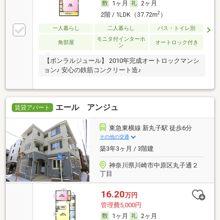
1ヶ月
2ヶ月
2
2階 / 1LDK（37.72m
）
一人暮らし
二人暮らし
バス・トイレ別
モニタ付インターホ
角部屋
オートロック付き
ン
【ボンラルジュール】 2010年完成オートロックマンシ
ョン♪ 安心の鉄筋コンクリート造♪
エール アンジュ
賃貸アパート
東急東横線 新丸子駅 徒歩6分
その他の交通
築3年3ヶ月 / 3階建
神奈川県川崎市中原区丸子通２
丁目
16.20
万円
管理費5,000円
1ヶ月
2ヶ月