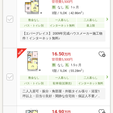
管理費5,500円
なし
1ヶ月
2
3階 / 1LDK（42.86m
）
敷金なし
一人暮らし
二人暮らし
バス・トイレ別
インターネット無料
最上階
【エバーグレイス】 2009年完成ハウスメーカー施工物
件！インターネット無料♪
16.50
万円
管理費5,500円
なし
1.5ヶ月
2
1階 / 1LDK（55.28m
）
敷金なし
一人暮らし
二人暮らし
バス・トイレ別
駐車場(近隣含)
インターネット無料
二人入居可・振分・角部屋・外観タイル張り・浴室1
坪以上・日当り良好・閑静な住宅街・保証人不要／代
行
14.90
万円