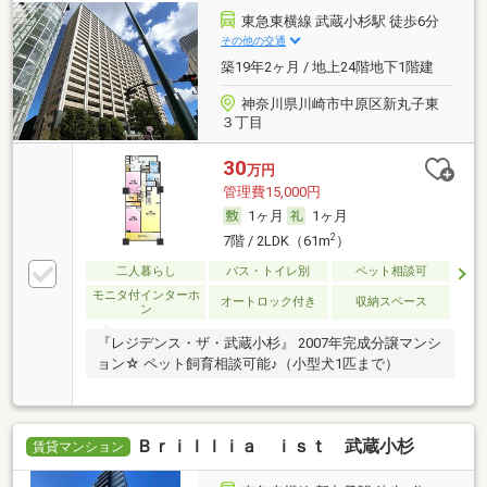
東急東横線 武蔵小杉駅 徒歩6分
その他の交通
築19年2ヶ月 / 地上24階地下1階建
神奈川県川崎市中原区新丸子東
３丁目
30
万円
管理費15,000円
1ヶ月
1ヶ月
2
7階 / 2LDK（61m
）
二人暮らし
バス・トイレ別
ペット相談可
モニタ付インターホ
オートロック付き
収納スペース
ン
『レジデンス・ザ・武蔵小杉』 2007年完成分譲マンシ
ョン☆ ペット飼育相談可能♪（小型犬1匹まで）
Ｂｒｉｌｌｉａ ｉｓｔ 武蔵小杉
賃貸マンション