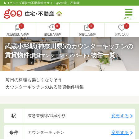
NTTグループ運営の不動産総合サイト goo住宅・不動産
1
0
0
0
最近検索した条件
最近見た物件
保存した条件
お気に入り
武蔵小杉駅(神奈川県)のカウンターキッチンの
賃貸物件
物件一覧
(賃貸マンション・アパート)
毎日の料理も楽しくなりそう
カウンターキッチンのある賃貸物件特集
駅
変更する
東急東横線/武蔵小杉
条件
変更する
カウンターキッチン