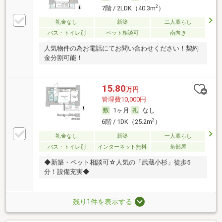
2
7階 / 2LDK（40.3m
）
礼金なし
新築
二人暮らし
バス・トイレ別
ペット相談可
南向き
人気物件の為お電話にてお問い合わせください！契約
金分割可能！
15.80
万円
管理費10,000円
1ヶ月
なし
2
6階 / 1DK（25.2m
）
礼金なし
新築
一人暮らし
バス・トイレ別
インターネット無料
角部屋
◆新築・ペット相談可☆人気の「武蔵小杉」徒歩5
分！設備充実◆
残り1件を表示する