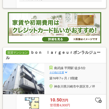
ｂｏｎ ｌａｒｇｅｕｒボンラルジュー
賃貸マンション
ル
南武線 平間駅 徒歩5分
その他の交通
築16年7ヶ月 / 3階建
神奈川県川崎市中原区市ノ坪
10.50
万円
管理費4,000円