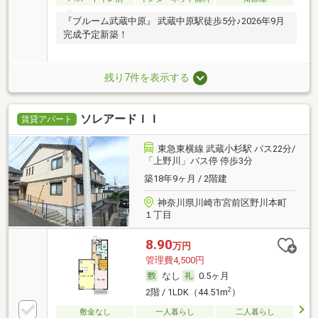
『ブルーム武蔵中原』 武蔵中原駅徒歩5分♪2026年9月
完成予定新築！
残り7件を表示する
ソレアードＩＩ
賃貸アパート
東急東横線 武蔵小杉駅 バス22分/
「上野川」バス停 停歩3分
築18年9ヶ月 / 2階建
神奈川県川崎市宮前区野川本町
１丁目
8.90
万円
管理費4,500円
なし
0.5ヶ月
2
2階 / 1LDK（44.51m
）
敷金なし
一人暮らし
二人暮らし