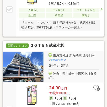
2
3階 / 1LDK（40.89m
）
一人暮らし
二人暮らし
バス・トイレ別
最上階
角部屋
南向き
『エール アンジュ』 新丸子駅徒歩6分・武蔵小杉駅
徒歩12分♪ 2023年完成ハウスメーカー施工♪
ＧＯＴＥＮ武蔵小杉
賃貸マンション
東急東横線 新丸子駅 徒歩11分
その他の交通
築4年 / 12階建
神奈川県川崎市中原区小杉御殿
町１
24.90
万円
管理費10,000円
1ヶ月
1ヶ月
2
10階 / 3LDK（67.1m
）