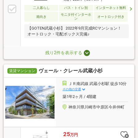
二人暮らし
バス・トイレ別
インターネット無料
モニタ付インターホ
南向き
オートロック付き
ン
【GOTEN武蔵小杉】 2022年9月完成RCマンション！
オートロック・宅配ボックス完備♪
残り2件を表示する
ヴェール・クレール武蔵小杉
賃貸マンション
ＪＲ南武線 武蔵小杉駅 徒歩10分
その他の交通
築1年2ヶ月 / 4階建
神奈川県川崎市中原区今井仲町
25
万円