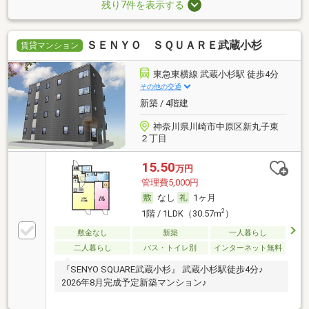
残り7件を表示する
ＳＥＮＹＯ ＳＱＵＡＲＥ武蔵小杉
賃貸マンション
東急東横線 武蔵小杉駅 徒歩4分
その他の交通
新築 / 4階建
神奈川県川崎市中原区新丸子東
２丁目
15.50
万円
管理費5,000円
なし
1ヶ月
2
1階 / 1LDK（30.57m
）
敷金なし
新築
一人暮らし
二人暮らし
バス・トイレ別
インターネット無料
『SENYO SQUARE武蔵小杉』 武蔵小杉駅徒歩4分♪
2026年8月完成予定新築マンション♪