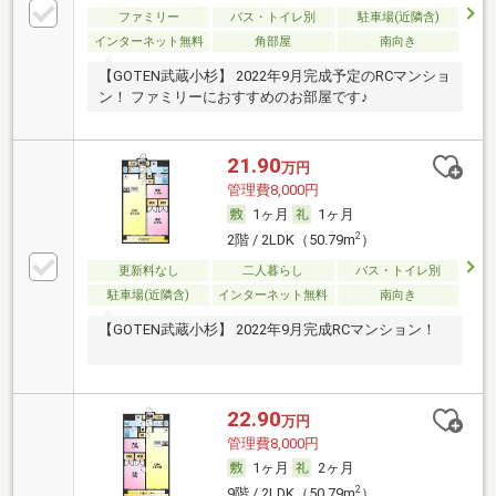
ファミリー
バス・トイレ別
駐車場(近隣含)
インターネット無料
角部屋
南向き
【GOTEN武蔵小杉】 2022年9月完成予定のRCマンショ
ン！ ファミリーにおすすめのお部屋です♪
21.90
万円
管理費8,000円
1ヶ月
1ヶ月
2
2階 / 2LDK（50.79m
）
更新料なし
二人暮らし
バス・トイレ別
駐車場(近隣含)
インターネット無料
南向き
【GOTEN武蔵小杉】 2022年9月完成RCマンション！
22.90
万円
管理費8,000円
1ヶ月
2ヶ月
2
9階 / 2LDK（50.79m
）