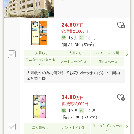
24.80
万円
管理費25,000円
1ヶ月
1ヶ月
2
3階 / 1LDK（58m
）
一人暮らし
二人暮らし
バス・トイレ別
モニタ付インターホ
オートロック付き
収納スペース
ン
人気物件の為お電話にてお問い合わせください！契約
金分割可能！
24.80
万円
管理費25,000円
1ヶ月
1ヶ月
2
3階 / 2LDK（58.5m
）
モニタ付インターホ
二人暮らし
バス・トイレ別
ン