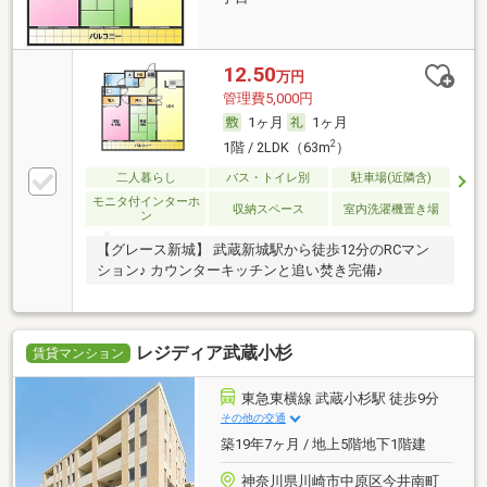
12.50
万円
管理費5,000円
1ヶ月
1ヶ月
2
1階 / 2LDK（63m
）
二人暮らし
バス・トイレ別
駐車場(近隣含)
モニタ付インターホ
収納スペース
室内洗濯機置き場
ン
【グレース新城】 武蔵新城駅から徒歩12分のRCマン
ション♪ カウンターキッチンと追い焚き完備♪
レジディア武蔵小杉
賃貸マンション
東急東横線 武蔵小杉駅 徒歩9分
その他の交通
築19年7ヶ月 / 地上5階地下1階建
神奈川県川崎市中原区今井南町