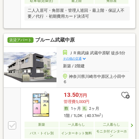
駐車場(近隣含)
最上階
角部屋
二人入居可・角部屋・管理人巡回・最上階・保証人不
要／代行 ・初期費用カード決済可
ブルーム武蔵中原
賃貸アパート
ＪＲ南武線 武蔵中原駅 徒歩5分
その他の交通
新築 / 2階建
神奈川県川崎市中原区上小田中
６
13.50
万円
管理費5,000円
1ヶ月
2ヶ月
2
1階 / 1LDK（40.37m
）
新築
一人暮らし
二人暮らし
モニタ付インターホ
バス・トイレ別
インターネット無料
ン