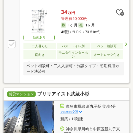
34
万円
管理費20,000円
1ヶ月
1ヶ月
2
45階 / 2LDK（73.51m
）
動画あり
二人暮らし
バス・トイレ別
ペット相談可
モニタ付インターホ
南向き
オートロック付き
ン
ペット相談可・二人入居可・分譲タイプ・初期費用カ
ード決済可
ブリリアイスト武蔵小杉
賃貸マンション
東急東横線 新丸子駅 徒歩4分
その他の交通
新築 / 12階建
神奈川県川崎市中原区新丸子東