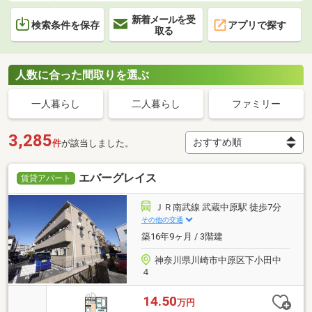
新着メールを受
検索条件を保存
アプリで探す
取る
人数に合った間取りを選ぶ
一人暮らし
二人暮らし
ファミリー
3,285
件
が該当しました。
エバーグレイス
賃貸アパート
ＪＲ南武線 武蔵中原駅 徒歩7分
その他の交通
築16年9ヶ月 / 3階建
神奈川県川崎市中原区下小田中
４
14.50
万円