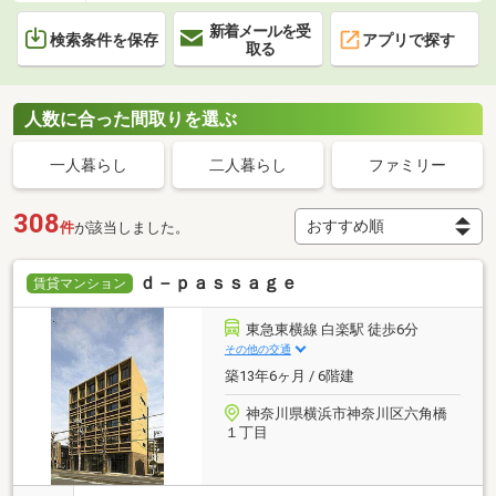
新着メールを受
検索条件を保存
アプリで探す
取る
人数に合った間取りを選ぶ
一人暮らし
二人暮らし
ファミリー
308
件
が該当しました。
ｄ－ｐａｓｓａｇｅ
賃貸マンション
東急東横線 白楽駅 徒歩6分
その他の交通
築13年6ヶ月 / 6階建
神奈川県横浜市神奈川区六角橋
１丁目