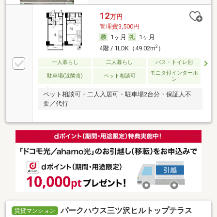
12
万円
管理費3,500円
1ヶ月
1ヶ月
2
4階 / 1LDK（49.02m
）
一人暮らし
二人暮らし
バス・トイレ別
モニタ付インターホ
駐車場(近隣含)
ペット相談可
ン
ペット相談可・二人入居可・駐車場2台分・保証人不
要／代行
パークハウス三ツ沢ヒルトップテラス
賃貸マンション