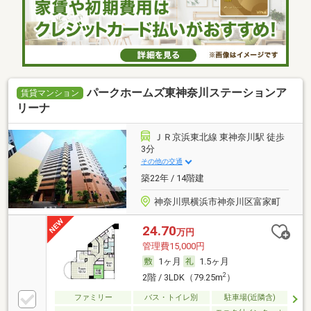
パークホームズ東神奈川ステーションア
賃貸マンション
リーナ
ＪＲ京浜東北線 東神奈川駅 徒歩
3分
その他の交通
築22年 / 14階建
神奈川県横浜市神奈川区富家町
24.70
万円
管理費15,000円
1ヶ月
1.5ヶ月
2
2階 / 3LDK（79.25m
）
ファミリー
バス・トイレ別
駐車場(近隣含)