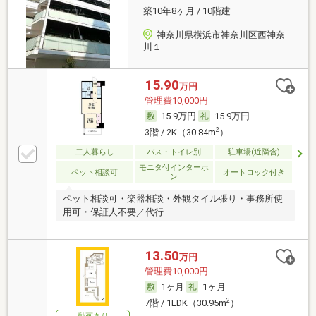
築10年8ヶ月 / 10階建
神奈川県横浜市神奈川区西神奈
川１
15.90
万円
管理費10,000円
15.9万円
15.9万円
2
3階 / 2K（30.84m
）
二人暮らし
バス・トイレ別
駐車場(近隣含)
モニタ付インターホ
ペット相談可
オートロック付き
ン
ペット相談可・楽器相談・外観タイル張り・事務所使
用可・保証人不要／代行
13.50
万円
管理費10,000円
1ヶ月
1ヶ月
2
7階 / 1LDK（30.95m
）