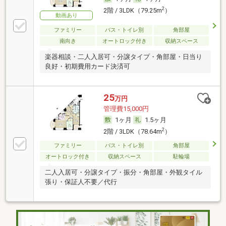
2
2階 / 3LDK（79.25m
）
動画あり
ファミリー
バス・トイレ別
角部屋
南向き
オートロック付き
収納スペース
楽器相談・二人入居可・分譲タイプ・角部屋・日当り
良好・初期費用カード決済可
25
万円
管理費15,000円
1ヶ月
1.5ヶ月
2
2階 / 3LDK（78.64m
）
ファミリー
バス・トイレ別
角部屋
オートロック付き
収納スペース
駐輪場
二人入居可・分譲タイプ・振分・角部屋・外観タイル
張り・保証人不要／代行