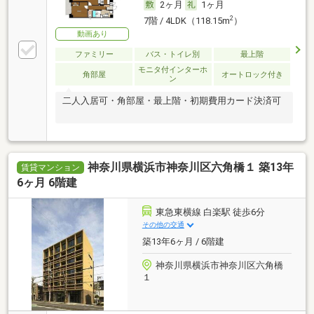
2ヶ月
1ヶ月
2
7階 / 4LDK（118.15m
）
動画あり
ファミリー
バス・トイレ別
最上階
モニタ付インターホ
角部屋
オートロック付き
ン
二人入居可・角部屋・最上階・初期費用カード決済可
神奈川県横浜市神奈川区六角橋１ 築13年
賃貸マンション
6ヶ月 6階建
東急東横線 白楽駅 徒歩6分
その他の交通
築13年6ヶ月 / 6階建
神奈川県横浜市神奈川区六角橋
１