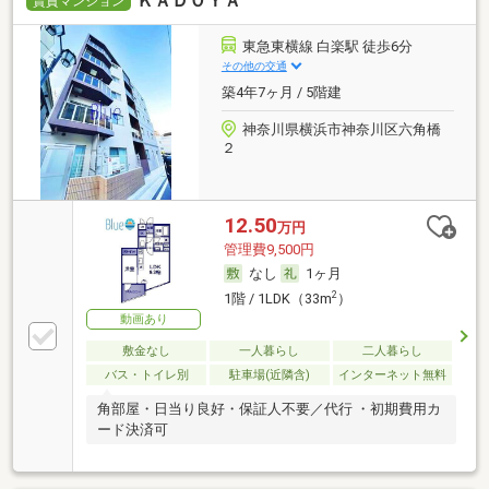
ＫＡＤＯＹＡ
賃貸マンション
東急東横線 白楽駅 徒歩6分
その他の交通
築4年7ヶ月 / 5階建
神奈川県横浜市神奈川区六角橋
２
12.50
万円
管理費9,500円
なし
1ヶ月
2
1階 / 1LDK（33m
）
動画あり
敷金なし
一人暮らし
二人暮らし
バス・トイレ別
駐車場(近隣含)
インターネット無料
角部屋・日当り良好・保証人不要／代行 ・初期費用カ
ード決済可