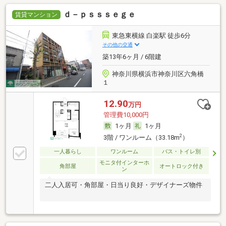
ｄ－ｐｓｓｓｅｇｅ
賃貸マンション
東急東横線 白楽駅 徒歩6分
その他の交通
築13年6ヶ月 / 6階建
神奈川県横浜市神奈川区六角橋
１
12.90
万円
管理費10,000円
1ヶ月
1ヶ月
2
3階 / ワンルーム（33.18m
）
一人暮らし
ワンルーム
バス・トイレ別
モニタ付インターホ
角部屋
オートロック付き
ン
二人入居可・角部屋・日当り良好・デザイナーズ物件