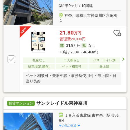
築1年9ヶ月 / 10階建
神奈川県横浜市神奈川区六角橋
１
21.80
万円
管理費20,000円
21.8万円
なし
2
10階 / 2LDK（46.46m
）
礼金なし
二人暮らし
バス・トイレ別
駐車場(近隣含)
ペット相談可
最上階
ペット相談可・楽器相談・事務所使用可・最上階・日
当り良好
サンクレイドル東神奈川
賃貸マンション
ＪＲ京浜東北線 東神奈川駅 徒歩
8分
その他の交通