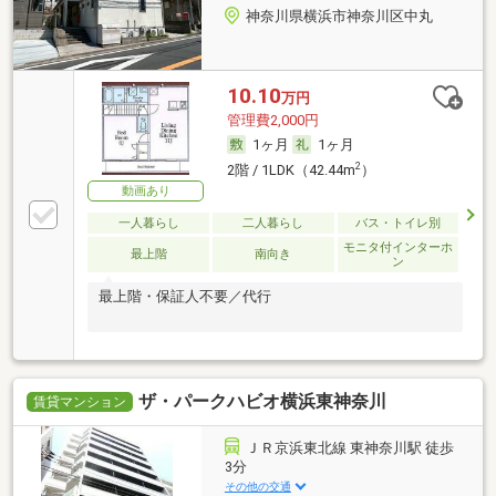
神奈川県横浜市神奈川区中丸
10.10
万円
管理費2,000円
1ヶ月
1ヶ月
2
2階 / 1LDK（42.44m
）
動画あり
一人暮らし
二人暮らし
バス・トイレ別
モニタ付インターホ
最上階
南向き
ン
最上階・保証人不要／代行
ザ・パークハビオ横浜東神奈川
賃貸マンション
ＪＲ京浜東北線 東神奈川駅 徒歩
3分
その他の交通