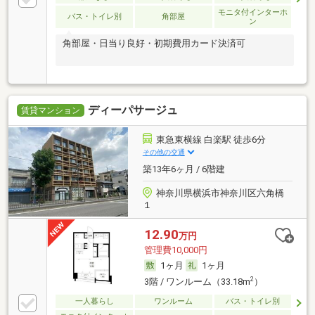
モニタ付インターホ
バス・トイレ別
角部屋
ン
角部屋・日当り良好・初期費用カード決済可
ディーパサージュ
賃貸マンション
東急東横線 白楽駅 徒歩6分
その他の交通
築13年6ヶ月 / 6階建
神奈川県横浜市神奈川区六角橋
１
12.90
万円
管理費10,000円
1ヶ月
1ヶ月
2
3階 / ワンルーム（33.18m
）
一人暮らし
ワンルーム
バス・トイレ別