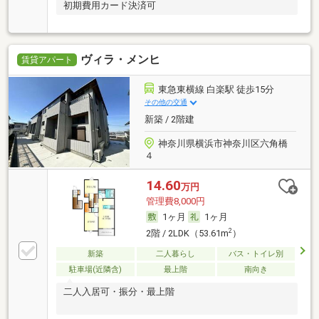
初期費用カード決済可
ヴィラ・メンヒ
賃貸アパート
東急東横線 白楽駅 徒歩15分
その他の交通
新築 / 2階建
神奈川県横浜市神奈川区六角橋
４
14.60
万円
管理費8,000円
1ヶ月
1ヶ月
2
2階 / 2LDK（53.61m
）
新築
二人暮らし
バス・トイレ別
駐車場(近隣含)
最上階
南向き
二人入居可・振分・最上階