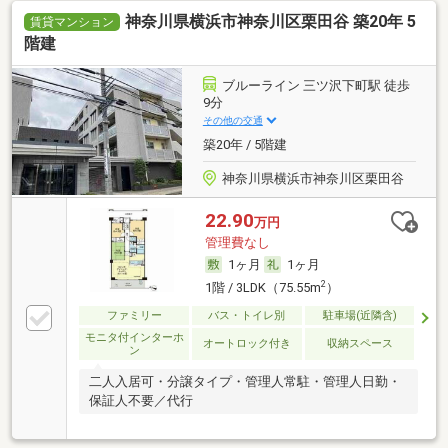
神奈川県横浜市神奈川区栗田谷 築20年 5
賃貸マンション
階建
ブルーライン 三ツ沢下町駅 徒歩
9分
その他の交通
築20年 / 5階建
神奈川県横浜市神奈川区栗田谷
22.90
万円
管理費なし
1ヶ月
1ヶ月
2
1階 / 3LDK（75.55m
）
ファミリー
バス・トイレ別
駐車場(近隣含)
モニタ付インターホ
オートロック付き
収納スペース
ン
二人入居可・分譲タイプ・管理人常駐・管理人日勤・
保証人不要／代行