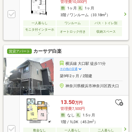
管理費10,000円
1ヶ月
1ヶ月
2
3階 / ワンルーム（33.18m
）
一人暮らし
ワンルーム
バス・トイレ別
モニタ付インターホ
オートロック付き
収納スペース
ン
カーサデ白楽
賃貸アパート
横浜線 大口駅 徒歩11分
その他の交通
築9年2ヶ月 / 2階建
神奈川県横浜市神奈川区西大口
13.50
万円
管理費7,500円
なし
1.5ヶ月
2
1階 / 1LDK（45.2m
）
敷金なし
一人暮らし
二人暮らし