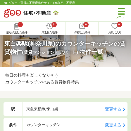
NTTグループ運営の不動産総合サイト goo住宅・不動産
1
0
0
0
最近検索した条件
最近見た物件
保存した条件
お気に入り
東白楽駅(神奈川県)のカウンターキッチンの賃
貸物件
物件一覧
(賃貸マンション・アパート)
毎日の料理も楽しくなりそう
カウンターキッチンのある賃貸物件特集
駅
変更する
東急東横線/東白楽
条件
変更する
カウンターキッチン