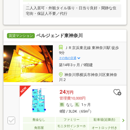
二人入居可・外観タイル張り・日当り良好・閑静な住
宅街・保証人不要／代行
ベルジェンド東神奈川
賃貸マンション
ＪＲ京浜東北線 東神奈川駅 徒歩
9分
その他の交通
築14年3ヶ月 / 9階建
神奈川県横浜市神奈川区東神奈
川２
24
万円
管理費10,000円
なし
1ヶ月
2
8階 / 3LDK（65m
）
敷金なし
ファミリー
駐車場(近隣含)
モニタ付インターホ
角部屋
オートロック付き
ン