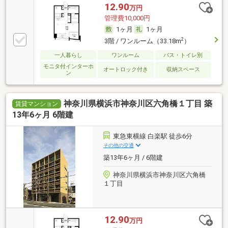
12.90
万円
管理費10,000円
1ヶ月
1ヶ月
2
3階 / ワンルーム（33.18m
）
一人暮らし
ワンルーム
バス・トイレ別
モニタ付インターホ
オートロック付き
収納スペース
ン
神奈川県横浜市神奈川区六角橋１丁目 築
賃貸マンション
13年6ヶ月 6階建
東急東横線 白楽駅 徒歩6分
その他の交通
築13年6ヶ月 / 6階建
神奈川県横浜市神奈川区六角橋
１丁目
12.90
万円