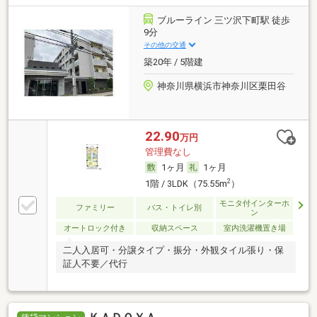
ブルーライン 三ツ沢下町駅 徒歩
9分
その他の交通
築20年 / 5階建
神奈川県横浜市神奈川区栗田谷
22.90
万円
管理費なし
1ヶ月
1ヶ月
2
1階 / 3LDK（75.55m
）
モニタ付インターホ
ファミリー
バス・トイレ別
ン
オートロック付き
収納スペース
室内洗濯機置き場
二人入居可・分譲タイプ・振分・外観タイル張り・保
証人不要／代行