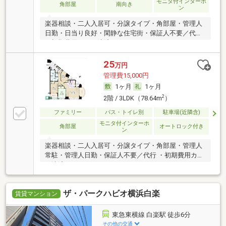
モニタ付インターホ
角部屋
南向き
ン
楽器相談・二人入居可・分譲タイプ・角部屋・管理人
日勤・日当り良好・閑静な住宅街・保証人不要／代行
・初期費用カード決済可
25
万円
管理費15,000円
1ヶ月
1ヶ月
2
2階 / 3LDK（78.64m
）
ファミリー
バス・トイレ別
駐車場(近隣含)
モニタ付インターホ
角部屋
オートロック付き
ン
楽器相談・二人入居可・分譲タイプ・角部屋・管理人
常駐・管理人日勤・保証人不要／代行 ・初期費用カー
ド決済可
ザ・パークハビオ横浜白楽
賃貸マンション
東急東横線 白楽駅 徒歩6分
その他の交通