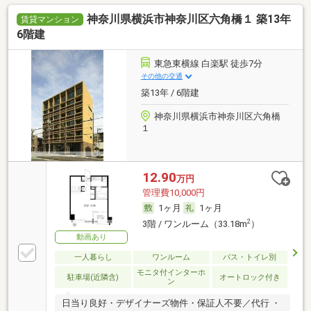
神奈川県横浜市神奈川区六角橋１ 築13年
賃貸マンション
6階建
東急東横線 白楽駅 徒歩7分
その他の交通
築13年 / 6階建
神奈川県横浜市神奈川区六角橋
１
12.90
万円
管理費10,000円
1ヶ月
1ヶ月
2
3階 / ワンルーム（33.18m
）
動画あり
一人暮らし
ワンルーム
バス・トイレ別
モニタ付インターホ
駐車場(近隣含)
オートロック付き
ン
日当り良好・デザイナーズ物件・保証人不要／代行 ・