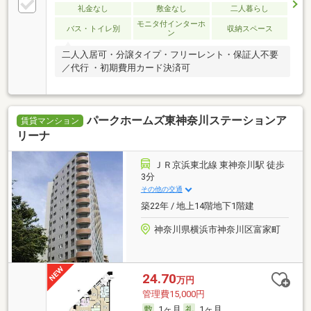
礼金なし
敷金なし
二人暮らし
モニタ付インターホ
バス・トイレ別
収納スペース
ン
二人入居可・分譲タイプ・フリーレント・保証人不要
／代行 ・初期費用カード決済可
パークホームズ東神奈川ステーションア
賃貸マンション
リーナ
ＪＲ京浜東北線 東神奈川駅 徒歩
3分
その他の交通
築22年 / 地上14階地下1階建
神奈川県横浜市神奈川区富家町
24.70
万円
管理費15,000円
1ヶ月
1ヶ月