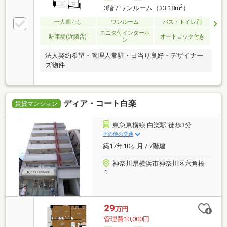
2
3階 / ワンルーム（33.18m
）
一人暮らし
ワンルーム
バス・トイレ別
モニタ付インターホ
駐車場(近隣含)
オートロック付き
ン
法人契約希望・管理人常駐・日当り良好・デザイナー
ズ物件
ディア・コート白楽
賃貸マンション
東急東横線 白楽駅 徒歩3分
その他の交通
築17年10ヶ月 / 7階建
神奈川県横浜市神奈川区六角橋
１
29
万円
管理費10,000円