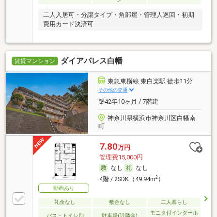
二人入居可・分譲タイプ・角部屋・管理人巡回・初期
費用カード決済可
ダイアパレス白幡
賃貸マンション
東急東横線 東白楽駅 徒歩11分
その他の交通
築42年10ヶ月 / 7階建
神奈川県横浜市神奈川区白幡南
町
7.80
万円
管理費15,000円
なし
なし
2
4階 / 2SDK（49.94m
）
動画あり
礼金なし
敷金なし
二人暮らし
モニタ付インターホ
バス・トイレ別
駐車場(近隣含)