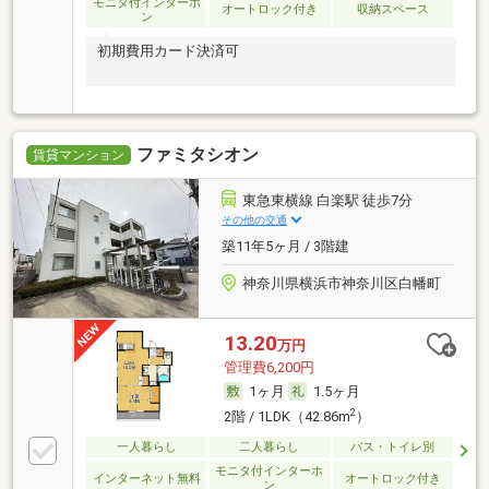
モニタ付インターホ
オートロック付き
収納スペース
ン
初期費用カード決済可
ファミタシオン
賃貸マンション
東急東横線 白楽駅 徒歩7分
その他の交通
築11年5ヶ月 / 3階建
神奈川県横浜市神奈川区白幡町
13.20
万円
管理費6,200円
1ヶ月
1.5ヶ月
2
2階 / 1LDK（42.86m
）
一人暮らし
二人暮らし
バス・トイレ別
モニタ付インターホ
インターネット無料
オートロック付き
ン