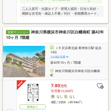
ン
二人入居可・分譲タイプ・管理人巡回・日当り良好・
閑静な住宅街・保証人不要／代行 ・初期費用カード決
済可
神奈川県横浜市神奈川区白幡南町 築42年
賃貸マンション
10ヶ月 7階建
ＪＲ京浜東北線 東神奈川駅 徒歩
14分
その他の交通
築42年10ヶ月 / 7階建
神奈川県横浜市神奈川区白幡南
町
7.80
万円
管理費15,000円
なし
なし
2
4階 / 2SDK（49.94m
）
動画あり