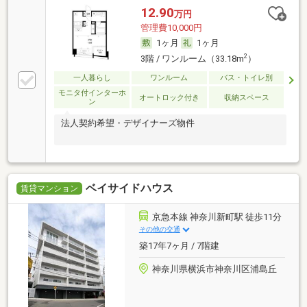
12.90
万円
管理費10,000円
1ヶ月
1ヶ月
2
3階 / ワンルーム（33.18m
）
一人暮らし
ワンルーム
バス・トイレ別
モニタ付インターホ
オートロック付き
収納スペース
ン
法人契約希望・デザイナーズ物件
ベイサイドハウス
賃貸マンション
京急本線 神奈川新町駅 徒歩11分
その他の交通
築17年7ヶ月 / 7階建
神奈川県横浜市神奈川区浦島丘