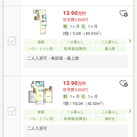
13.90
万円
管理費5,000円
1ヶ月
1ヶ月
2
2階 / 1LDK（49.47m
）
新築
一人暮らし
二人暮らし
バス・トイレ別
駐車場(近隣含)
最上階
二人入居可・角部屋・最上階
13.90
万円
管理費5,000円
1ヶ月
1ヶ月
2
1階 / 1SLDK（42.02m
）
新築
一人暮らし
二人暮らし
バス・トイレ別
駐車場(近隣含)
南向き
二人入居可