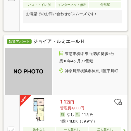
バス・トイレ別
インターネット無料
角部屋
お電話でのお問い合わせがスムーズです♪
ジョイア・ルミエールＨ
賃貸アパート
東急東横線 東白楽駅 徒歩4分
築10年4ヶ月 / 2階建
神奈川県横浜市神奈川区平川町
11
万円
管理費4,000円
なし
11万円
2
1階 / 1LDK（39.9m
）
敷金なし
一人暮らし
二人暮らし