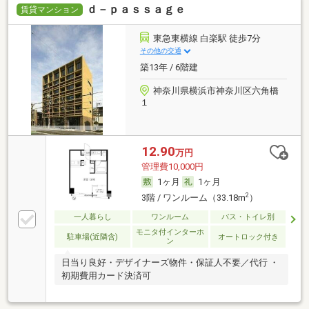
ｄ－ｐａｓｓａｇｅ
賃貸マンション
東急東横線 白楽駅 徒歩7分
その他の交通
築13年 / 6階建
神奈川県横浜市神奈川区六角橋
１
12.90
万円
管理費10,000円
1ヶ月
1ヶ月
2
3階 / ワンルーム（33.18m
）
一人暮らし
ワンルーム
バス・トイレ別
モニタ付インターホ
駐車場(近隣含)
オートロック付き
ン
日当り良好・デザイナーズ物件・保証人不要／代行 ・
初期費用カード決済可