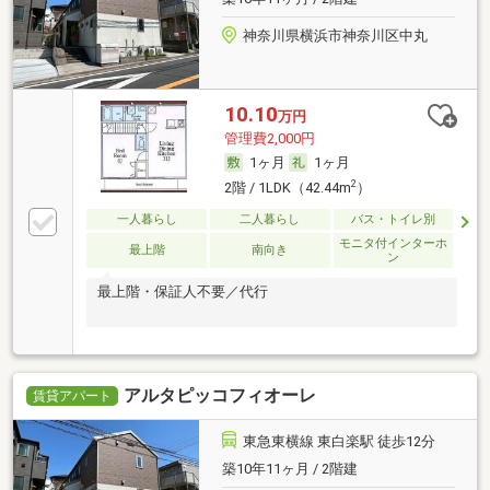
神奈川県横浜市神奈川区中丸
10.10
万円
管理費2,000円
1ヶ月
1ヶ月
2
2階 / 1LDK（42.44m
）
一人暮らし
二人暮らし
バス・トイレ別
モニタ付インターホ
最上階
南向き
ン
最上階・保証人不要／代行
アルタピッコフィオーレ
賃貸アパート
東急東横線 東白楽駅 徒歩12分
築10年11ヶ月 / 2階建