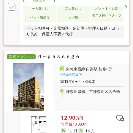
動画あり
一人暮らし
二人暮らし
バス・トイレ別
モニタ付インターホ
ペット相談可
角部屋
ン
ペット相談可・楽器相談・角部屋・管理人日勤・日当
り良好・保証人不要／代行
ｄ－ｐａｓｓｅｇｅ
賃貸マンション
東急東横線 白楽駅 徒歩6分
その他の交通
築13年6ヶ月 / 6階建
神奈川県横浜市神奈川区六角橋
１
12.90
万円
管理費10,000円
1ヶ月
1ヶ月