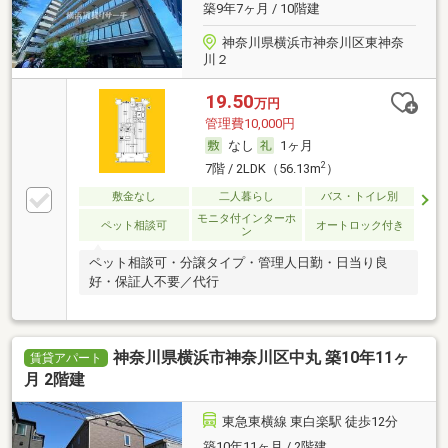
築9年7ヶ月 / 10階建
神奈川県横浜市神奈川区東神奈
川２
19.50
万円
管理費10,000円
なし
1ヶ月
2
7階 / 2LDK（56.13m
）
敷金なし
二人暮らし
バス・トイレ別
モニタ付インターホ
ペット相談可
オートロック付き
ン
ペット相談可・分譲タイプ・管理人日勤・日当り良
好・保証人不要／代行
神奈川県横浜市神奈川区中丸 築10年11ヶ
賃貸アパート
月 2階建
東急東横線 東白楽駅 徒歩12分
築10年11ヶ月 / 2階建